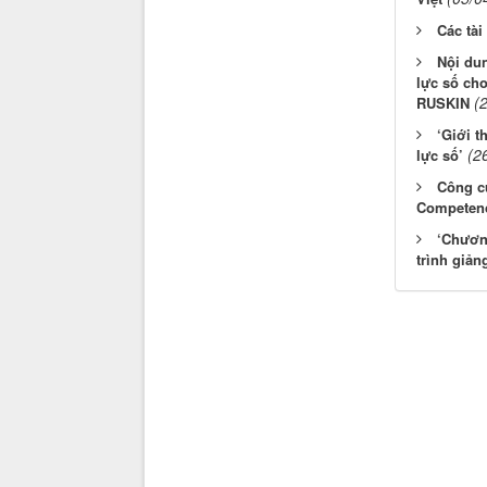
Các tài
Nội du
lực số ch
(
RUSKIN
‘Giới t
(2
lực số’
Công cụ
Competenc
‘Chươn
trình giản