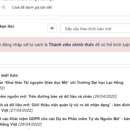
Click để đánh giá bài viết
 bạn đọc
 đăng nhập với tư cách là
Thành viên chính thức
để có thể bình luậ
 mới hơn
ấn ‘Khai thác Tài nguyên Giáo dục Mở’ với Trường Đại học Lạc Hồng
22)
(26/04/2022)
ềm nguồn mở: Trên đường bảo vệ dữ liệu cá nhân
h và dữ liệu mở: Giới thiệu việc quản lý rủi ro tái nhận dạng’ - bản dịch
(27/04/2022)
 Việt
ắt các Khái niệm GDPR cho các Dự án Phần mềm Tự do Nguồn Mở’ - bả
(28/04/2022)
tiếng Việt