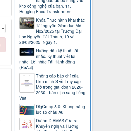
hàng đầu để bổ sung vào
kho công nghệ của bạn. 11.
Hugging Face Transformers
Khóa Thực hành khai thác
Tài nguyên Giáo dục Mở
No2/2025 tại Trường Đại
học Nguyễn Tất Thành, 19 và
26/08/2025. Ngày 1.
n
Hướng dẫn kỹ thuật lời
nhắc. Kỹ thuật viết lời
nhắc. Lời nhắc Tái Hành động
(ReAct)
Thông cáo báo chí của
Liên minh S về Truy cập
Mở trong giai đoạn 2026-
2030 - bản dịch sang tiếng
Việt
DigComp 3.0: Khung năng
lực số châu Âu
n
Dự án DIAMAS đưa ra
Khuyến nghị và Hướng