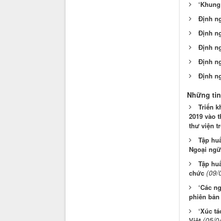
‘Khung 
Định n
Định n
Định n
Định n
Định n
Những tin
Triển 
2019 vào t
thư viện t
Tập huấ
Ngoại ngữ
Tập huấ
(09/
chức
‘Các ng
phiên bản 
‘Xúc tá
(05/0
Việt