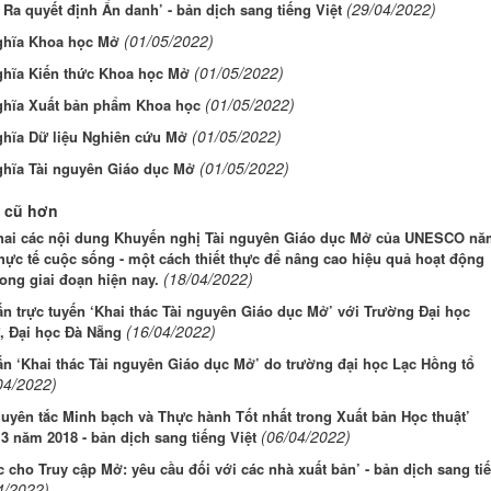
(29/04/2022)
Ra quyết định Ẩn danh’ - bản dịch sang tiếng Việt
(01/05/2022)
ghĩa Khoa học Mở
(01/05/2022)
ghĩa Kiến thức Khoa học Mở
(01/05/2022)
ghĩa Xuất bản phẩm Khoa học
(01/05/2022)
ghĩa Dữ liệu Nghiên cứu Mở
(01/05/2022)
ghĩa Tài nguyên Giáo dục Mở
 cũ hơn
khai các nội dung Khuyến nghị Tài nguyên Giáo dục Mở của UNESCO nă
hực tế cuộc sống - một cách thiết thực để nâng cao hiệu quả hoạt động
(18/04/2022)
rong giai đoạn hiện nay.
n trực tuyến ‘Khai thác Tài nguyên Giáo dục Mở’ với Trường Đại học
(16/04/2022)
, Đại học Đà Nẵng
n ‘Khai thác Tài nguyên Giáo dục Mở’ do trường đại học Lạc Hồng tổ
04/2022)
uyên tắc Minh bạch và Thực hành Tốt nhất trong Xuất bản Học thuật’
(06/04/2022)
3 năm 2018 - bản dịch sang tiếng Việt
c cho Truy cập Mở: yêu cầu đối với các nhà xuất bản’ - bản dịch sang ti
4/2022)