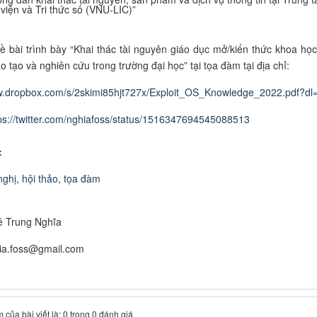
viện và Tri thức số (VNU-LIC)”
về bài trình bày “Khai thác tài nguyên giáo dục mở/kiến thức khoa họ
 tạo và nghiên cứu trong trường đại học” tại tọa đàm tại địa chỉ:
w.dropbox.com/s/2skimi85hjt727x/Exploit_OS_Knowledge_2022.pdf?dl
ps://twitter.com/nghiafoss/status/1516347694545088513
:
nghị, hội thảo, tọa đàm
ê Trung Nghĩa
hia.foss@gmail.com
 của bài viết là: 0 trong 0 đánh giá