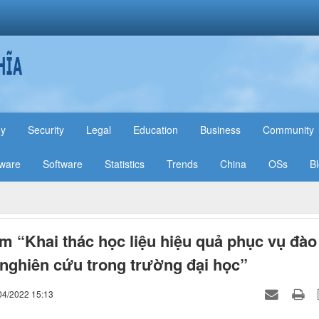
hy
Security
Legal
Education
Business
Community
ware
Software
Statistics
Trends
China
OSs
B
m “Khai thác học liệu hiệu quả phục vụ đào
 nghiên cứu trong trường đại học”
04/2022 15:13