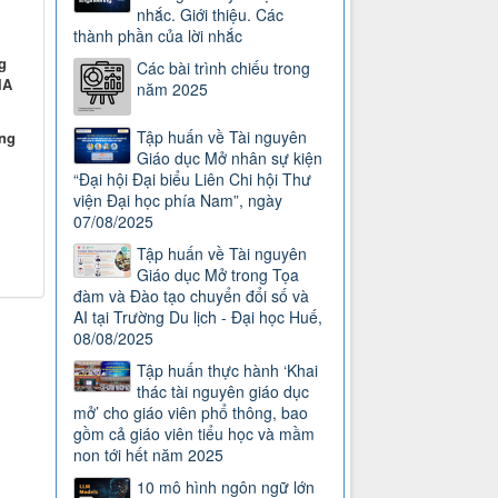
nhắc. Giới thiệu. Các
thành phần của lời nhắc
g
Các bài trình chiếu trong
IA
năm 2025
Tập huấn về Tài nguyên
ăng
Giáo dục Mở nhân sự kiện
“Đại hội Đại biểu Liên Chi hội Thư
viện Đại học phía Nam”, ngày
07/08/2025
Tập huấn về Tài nguyên
Giáo dục Mở trong Tọa
đàm và Đào tạo chuyển đổi số và
AI tại Trường Du lịch - Đại học Huế,
08/08/2025
Tập huấn thực hành ‘Khai
thác tài nguyên giáo dục
mở’ cho giáo viên phổ thông, bao
gồm cả giáo viên tiểu học và mầm
non tới hết năm 2025
10 mô hình ngôn ngữ lớn