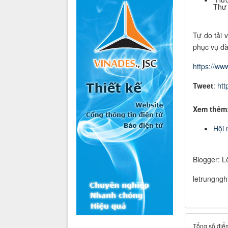
Thư 
Tự do tải 
phục vụ đào
https://ww
Tweet
:
htt
Xem thêm
Hội 
Blogger: L
letrungng
Tổng số điểm