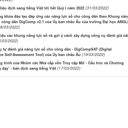
(31/03/2022)
 liệu dịch sang tiếng Việt tới hết Quý I năm 2022
ng khóa đào tạo đáp ứng các năng lực số cho công dân theo Khung năn
o công dân DigComp v2.1 của Ủy ban châu Âu của trường Đại học ANGL
28/03/2022)
hiệu các khung năng lực số và gợi ý cách xây dựng công cụ đánh giá n
6/03/2022)
 tự đánh giá năng lực số cho công dân - DigCompSAT (Digital
(19/03/2022)
e Self-Assessment Tool) của Ủy ban châu Âu
g trình của Nhóm các Nhà cấp vốn Truy cập Mở - Cấu trúc và Chương
(17/03/2022)
g dạy’ - bản dịch sang tiếng Việt