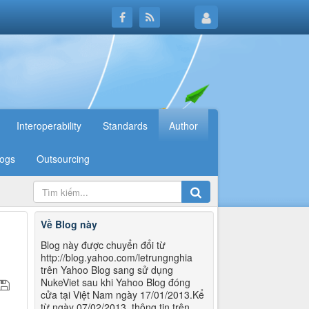
Interoperability
Standards
Author
logs
Outsourcing
Về Blog này
Blog này được chuyển đổi từ
http://blog.yahoo.com/letrungnghia
trên Yahoo Blog sang sử dụng
NukeViet sau khi Yahoo Blog đóng
cửa tại Việt Nam ngày 17/01/2013.Kể
từ ngày 07/02/2013, thông tin trên