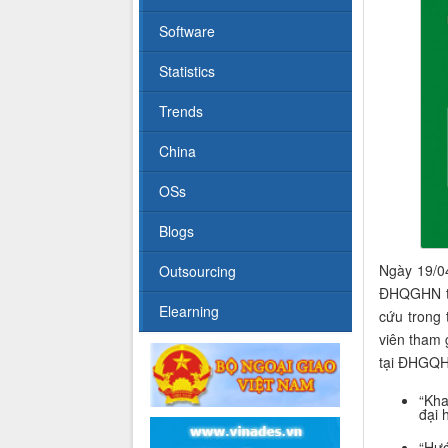
Software
Statistics
Trends
China
OSs
Blogs
Ngày 19/0
Outsourcing
ĐHQGHN tổ
Elearning
cứu trong 
viên tham 
tại ĐHGQHN
“Kha
đại 
“Hướ