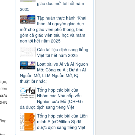
giáo dục mở’ tới hết năm
2025
Tập huấn thực hành ‘Khai
thác tài nguyên giáo dục
mở’ cho giáo viên phổ thông, bao
gồm cả giáo viên tiểu học và mầm
non tới hết năm 2025
Các tài liệu dịch sang tiếng
Việt tới hết năm 2025
Loạt bài về AI và AI Nguồn
Mở: Công cụ AI; Dự án AI
Nguồn Mở; LLM Nguồn Mở; Kỹ
thuật lời nhắc;
dục,
hiên
Tổng hợp các bài của
 cứu
Nhóm các Nhà cấp vốn
Nghiên cứu Mở (ORFG)
GQHN
đã được dịch sang tiếng Việt
Tổng hợp các bài của Liên
ường
minh S (cOAlition S) đã
được dịch sang tiếng Việt
tâm