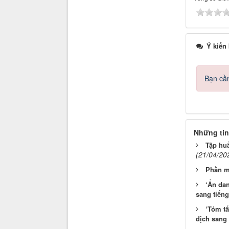
Ý kiến
Bạn cần
Những tin
Tập hu
(21/04/20
Phần m
‘Ẩn dan
sang tiếng
‘Tóm t
dịch sang 