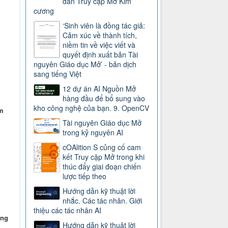
dẫn Truy cập Mở Kim
cương
‘Sinh viên là đồng tác giả:
Cảm xúc về thành tích,
niềm tin về việc viết và
quyết định xuất bản Tài
nguyên Giáo dục Mở’ - bản dịch
sang tiếng Việt
12 dự án AI Nguồn Mở
hàng đầu để bổ sung vào
kho công nghệ của bạn. 9. OpenCV
m
Tài nguyên Giáo dục Mở
trong kỷ nguyên AI
cOAlition S củng cố cam
kết Truy cập Mở trong khi
thúc đẩy giai đoạn chiến
lược tiếp theo
Hướng dẫn kỹ thuật lời
nhắc. Các tác nhân. Giới
thiệu các tác nhân AI
ếng
Hướng dẫn kỹ thuật lời