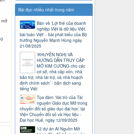
Bài đọc nhiều nhất trong năm
c mở
Bàn về 'Lợi thế của doanh
nghiệp Việt là dữ liệu Việt,
bài toán Việt' - bài phát biểu của Bộ
=0
trưởng Nguyễn Mạnh Hùng ngày
21/08/2025
‘KHUYẾN NGHỊ VÀ
HƯỚNG DẪN TRUY CẬP
MỞ KIM CƯƠNG cho các
cơ sở, nhà cấp vốn, nhà
bảo trợ, nhà tài trợ, và nhà hoạch
định chính sách’ - bản dịch sang
tiếng Việt
Tọa đàm ‘Vai trò của Tài
nguyên Giáo dục Mở trong
chuyển đổi số giáo dục đại học’ tại
Viện Chuyển đổi số và Học liệu -
Đại học Huế, ngày 12/09/2025
12 dự án AI Nguồn Mở