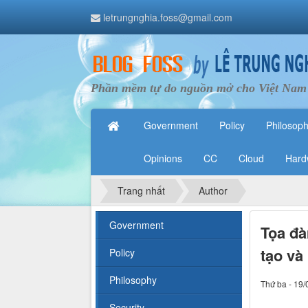
letrungnghia.foss@gmail.com
Phần mềm tự do nguồn mở cho Việt Nam
Government
Policy
Philosop
Opinions
CC
Cloud
Hard
Trang nhất
Author
Government
Tọa đà
tạo và
Policy
Philosophy
Thứ ba - 19/
Security