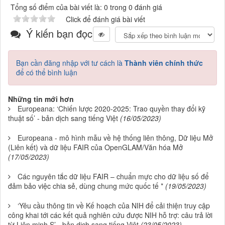
Tổng số điểm của bài viết là: 0 trong 0 đánh giá
Click để đánh giá bài viết
Ý kiến bạn đọc
Bạn cần đăng nhập với tư cách là
Thành viên chính thức
để có thể bình luận
Những tin mới hơn
Europeana: ‘Chiến lược 2020-2025: Trao quyền thay đổi kỹ
thuật số’ - bản dịch sang tiếng Việt
(16/05/2023)
Europeana - mô hình mẫu về hệ thống liên thông, Dữ liệu Mở
(Liên kết) và dữ liệu FAIR của OpenGLAM/Văn hóa Mở
(17/05/2023)
Các nguyên tắc dữ liệu FAIR – chuẩn mực cho dữ liệu số để
đảm bảo việc chia sẻ, dùng chung mức quốc tế *
(19/05/2023)
‘Yêu cầu thông tin về Kế hoạch của NIH để cải thiện truy cập
công khai tới các kết quả nghiên cứu được NIH hỗ trợ: câu trả lời
từ Liên minh S’ - bản dịch sang tiếng Việt
(23/05/2023)