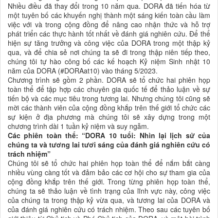
Nhiều điều đã thay đổi trong 10 năm qua. DORA đã tiến hóa từ
một tuyên bố các khuyến nghị thành một sáng kiến toàn cầu làm
việc với và trong cộng đồng để nâng cao nhận thức và hỗ trợ
phát triển các thực hành tốt nhất về đánh giá nghiên cứu. Để thể
hiện sự tăng trưởng và công việc của DORA trong một thập kỷ
qua, và để chia sẻ nơi chúng ta sẽ đi trong thập niên tiếp theo,
chúng tôi tự hào công bố các kế hoạch Kỷ niệm Sinh nhật 10
năm của DORA (#DORAat10) vào tháng 5/2023.
Chương trình sẽ gồm 2 phần. DORA sẽ tổ chức hai phiên họp
toàn thể để tập hợp các chuyên gia quốc tế để thảo luận về sự
tiến bộ và các mục tiêu trong tương lai. Nhưng chúng tôi cũng sẽ
mời các thành viên của cộng đồng khắp trên thế giới tổ chức các
sự kiện ở địa phương mà chúng tôi sẽ xây dựng trong một
chương trình dài 1 tuần kỷ niệm và suy ngẫm.
Các phiên toàn thể: “DORA 10 tuổi: Nhìn lại lịch sử của
chúng ta và tương lai tươi sáng của đánh giá nghiên cứu có
trách nhiệm”
Chúng tôi sẽ tổ chức hai phiên họp toàn thể để nắm bắt càng
nhiều vùng càng tốt và đảm bảo các cơ hội cho sự tham gia của
cộng đồng khắp trên thế giới. Trong từng phiên họp toàn thể,
chúng ta sẽ thảo luận về tình trạng của lĩnh vực này, công việc
của chúng ta trong thập kỷ vừa qua, và tương lai của DORA và
của đánh giá nghiên cứu có trách nhiệm. Theo sau các tuyên bố