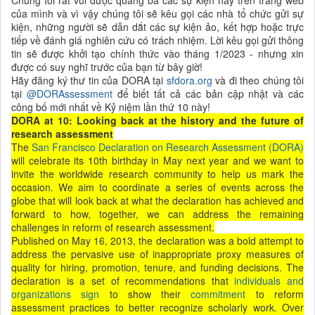
của mình và vì vậy chúng tôi sẽ kêu gọi các nhà tổ chức gửi sự
kiện, những người sẽ dẫn dắt các sự kiện ảo, kết hợp hoặc trực
tiếp về đánh giá nghiên cứu có trách nhiệm. Lời kêu gọi gửi thông
tin sẽ được khởi tạo chính thức vào tháng 1/2023 - nhưng xin
được có suy nghĩ trước của bạn từ bây giờ!
Hãy đăng ký thư tin của DORA tại
sfdora.org
và đi theo chúng tôi
tại
@DORAssessment
để biết tất cả các bản cập nhật và các
công bố mới nhất về Kỷ niệm lần thứ 10 này!
DORA at 10: Looking back at the history and the future of
research assessment
The
San Francisco Declaration on Research Assessment (DORA)
will celebrate its 10th birthday in May next year and we want to
invite the worldwide research community to help us mark the
occasion. We aim to coordinate a series of events across the
globe that will look back at what the declaration has achieved and
forward to how, together, we can address the remaining
challenges in reform of research assessment.
Published on May 16, 2013, the declaration was a bold attempt to
address the pervasive use of inappropriate proxy measures of
quality for hiring, promotion, tenure, and funding decisions. The
declaration is a set of recommendations that
individuals and
organizations sign
to show their
commitment
to reform
assessment practices to better recognize scholarly work. Over