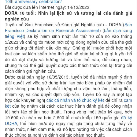
10th-anniversary-celebration/
Bài được đưa lên Internet ngày: 14/12/2022
DORA 10 tuổi: Nhìn lại lịch sử và tương lai của đánh giá
nghiên cứu
Tuyên bố San Francisco về Đánh giá Nghiên cứu - DORA (
San
Francisco Declaration on Research Assessment
) (
bản dịch sang
tiếng Việt
) sẽ kỷ niệm sinh nhật lần thứ 10 của nó vào tháng
5/2023 và chúng tôi muốn mời cộng đồng nghiên cứu của thế giới
giúp chúng tôi đánh dấu dịp này. Chúng tôi muốn phối hợp một
loạt các sự kiện khắp trên thế giới sẽ nhìn lại những gì tuyên bố
đó đã đạt được và hướng tới và làm thế nào, để cùng nhau,
chúng ta có thể giải quyết được các thách thức còn lại trong cải
cách đánh giá nghiên cứu.
Được xuất bản ngày 16/05/2013, tuyên bố đã nhấn mạnh ý định
giải quyết với việc sử dụng tràn lan các biện pháp ủy nhiệm đại
diện không phù hợp về chất lượng cho việc thuê làm, thăng tiến,
nhiệm kỳ, và các quyết định cấp vốn. Tuyên bố này là một tập
hợp các khuyến nghị
các cá nhân và tổ chức ký kết
để chỉ ra
cam
kết
của họ nhằm cải cách các thực hành đánh giá để công nhận
tốt hơn tác phẩm học thuật. Trong vòng một thập kỷ qua, hơn
19.600 cá nhân và hơn 2.600 tổ chức khắp 159 quốc gia
đã ký
DORA
, thể hiện mức độ ngày một gia tăng chưa từng thấy về
nhận thức, niềm đam mê, và nỗ lực hướng tới việc cải cách cách
thức chúng ta nghĩ về đánh giá tác phẩm học thuật.