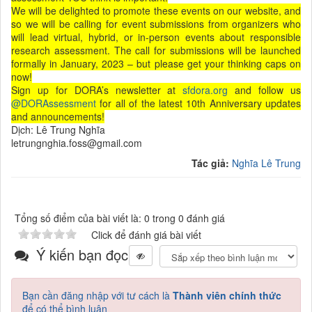
We will be delighted to promote these events on our website, and
so we will be calling for event submissions from organizers who
will lead virtual, hybrid, or in-person events about responsible
research assessment. The call for submissions will be launched
formally in January, 2023 – but please get your thinking caps on
now!
Sign up for DORA’s newsletter at
sfdora.org
and follow us
@DORAssessment
for all of the latest 10th Anniversary updates
and announcements!
Dịch: Lê Trung Nghĩa
letrungnghia.foss@gmail.com
Tác giả:
Nghĩa Lê Trung
Tổng số điểm của bài viết là: 0 trong 0 đánh giá
Click để đánh giá bài viết
Ý kiến bạn đọc
Bạn cần đăng nhập với tư cách là
Thành viên chính thức
để có thể bình luận