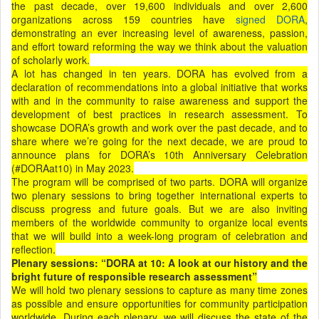
the past decade, over 19,600 individuals and over 2,600
organizations across 159 countries have
signed DORA
,
demonstrating an ever increasing level of awareness, passion,
and effort toward reforming the way we think about the valuation
of scholarly work.
A lot has changed in ten years. DORA has evolved from a
declaration of recommendations into a global initiative that works
with and in the community to raise awareness and support the
development of best practices in research assessment. To
showcase DORA’s growth and work over the past decade, and to
share where we’re going for the next decade, we are proud to
announce plans for DORA’s 10th Anniversary Celebration
(#DORAat10) in May 2023.
The program will be comprised of two parts. DORA will organize
two plenary sessions to bring together international experts to
discuss progress and future goals. But we are also inviting
members of the worldwide community to organize local events
that we will build into a week-long program of celebration and
reflection.
Plenary sessions: “DORA at 10: A look at our history and the
bright future of responsible research assessment”
We will hold two plenary sessions to capture as many time zones
as possible and ensure opportunities for community participation
worldwide. During each plenary, we will discuss the state of the