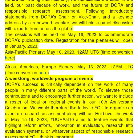
field, our past decade of work, and the future of DORA and
responsible research assessment. Following introductory
statements from DORA’s Chair or Vice-Chair, and a keynote
address by a renowned speaker, we will hold a panel discussion
with experts from across the globe.
The sessions will be held on May 16, 2023 to commemorate
DORA’s publication date. Registration for the plenaries will open
in January, 2023.
Asia-Pacific Plenary: May 16, 2023. 12AM UTC (time conversion
here
)
Africa, Americas, Europe Plenary: May 16, 2023. 12PM UTC
(time conversion
here
)
A weeklong, worldwide program of events
DORA’s success is critically dependent on the work of many
people in many different parts of the world. To elevate those
contributions and to encourage further action, we want to include
a roster of local or regional events in our 10th Anniversary
Celebration. We would therefore like to invite YOU to organize an
event on research assessment along with us! Held over the week
of May 15-19, 2023, #DORAat10 aims to feature events that
highlight reform efforts, innovation in evaluation, research into
evaluation systems, or whatever aspect of responsible research
assessment YOU think is important.