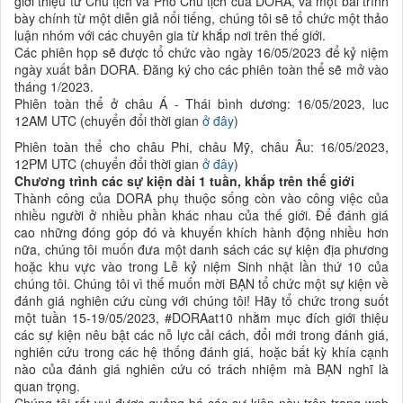
giới thiệu từ Chủ tịch và Phó Chủ tịch của DORA, và một bài trình
bày chính từ một diễn giả nổi tiếng, chúng tôi sẽ tổ chức một thảo
luận nhóm với các chuyên gia từ khắp nơi trên thế giới.
Các phiên họp sẽ được tổ chức vào ngày 16/05/2023 để kỷ niệm
ngày xuất bản DORA. Đăng ký cho các phiên toàn thể sẽ mở vào
tháng 1/2023.
Phiên toàn thể ở châu Á - Thái bình dương: 16/05/2023, luc
12AM UTC (chuyển đổi thời gian
ở đây
)
Phiên toàn thể cho châu Phi, châu Mỹ, châu Âu: 16/05/2023,
12PM UTC (chuyển đổi thời gian
ở đây
)
Chương trình các sự kiện dài 1 tuần, khắp trên thế giới
Thành công của DORA phụ thuộc sống còn vào công việc của
nhiều người ở nhiều phần khác nhau của thế giới. Để đánh giá
cao những đóng góp đó và khuyến khích hành động nhiều hơn
nữa, chúng tôi muốn đưa một danh sách các sự kiện địa phương
hoặc khu vực vào trong Lễ kỷ niệm Sinh nhật lần thứ 10 của
chúng tôi. Chúng tôi vì thế muốn mời BẠN tổ chức một sự kiện về
đánh giá nghiên cứu cùng với chúng tôi! Hãy tổ chức trong suốt
một tuần 15-19/05/2023, #DORAat10 nhằm mục đích giới thiệu
các sự kiện nêu bật các nỗ lực cải cách, đổi mới trong đánh giá,
nghiên cứu trong các hệ thống đánh giá, hoặc bất kỳ khía cạnh
nào của đánh giá nghiên cứu có trách nhiệm mà BẠN nghĩ là
quan trọng.
Chúng tôi rất vui được quảng bá các sự kiện này trên trang web