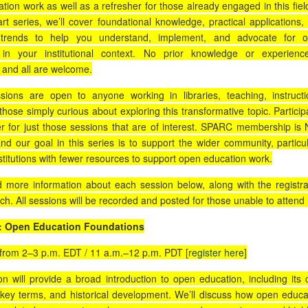
ion work as well as a refresher for those already engaged in this field
art series, we’ll cover foundational knowledge, practical applications,
trends to help you understand, implement, and advocate for 
 in your institutional context. No prior knowledge or experienc
 and all are welcome.
ions are open to anyone working in libraries, teaching, instructi
those simply curious about exploring this transformative topic. Particip
er for just those sessions that are of interest. SPARC membership is
and our goal in this series is to support the wider community, particul
stitutions with fewer resources to support open education work.
d more information about each session below, along with the registra
ach. All sessions will be recorded and posted for those unable to attend l
: Open Education Foundations
from 2–3 p.m. EDT / 11 a.m.–12 p.m. PDT [
register here
]
on will provide a broad introduction to open education, including its 
, key terms, and historical development. We’ll discuss how open educa