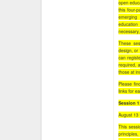
open educat
this four-p
emerging 
education
necessary,
These sess
design, or 
can regist
required, 
those at in
Please fin
links for e
Session 1
August 13 
This sessi
principles