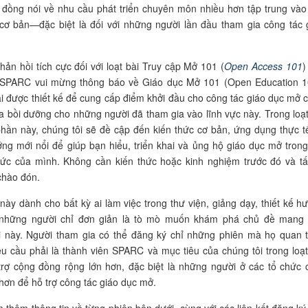
đồng nói về nhu cầu phát triển chuyên môn nhiều hơn tập trung vào
cơ bản—đặc biệt là đối với những người lần đầu tham gia công tác 
hản hồi tích cực đối với loạt bài Truy cập Mở 101 (
Open Access 101
)
, SPARC vui mừng thông báo về Giáo dục Mở 101 (Open Education 1
ài được thiết kế để cung cấp điểm khởi đầu cho công tác giáo dục mở 
a bồi dưỡng cho những người đã tham gia vào lĩnh vực này. Trong loạt
ần này, chúng tôi sẽ đề cập đến kiến thức cơ bản, ứng dụng thực t
ng mới nổi để giúp bạn hiểu, triển khai và ủng hộ giáo dục mở trong
hức của mình. Không cần kiến thức hoặc kinh nghiệm trước đó và tấ
chào đón.
này dành cho bất kỳ ai làm việc trong thư viện, giảng dạy, thiết kế h
những người chỉ đơn giản là tò mò muốn khám phá chủ đề mang 
i này. Người tham gia có thể đăng ký chỉ những phiên mà họ quan 
cầu phải là thành viên SPARC và mục tiêu của chúng tôi trong loạt
trợ cộng đồng rộng lớn hơn, đặc biệt là những người ở các tổ chức c
hơn để hỗ trợ công tác giáo dục mở.
ìm thêm thông tin về từng phiên bên dưới, cùng với các liên kết đăng ký