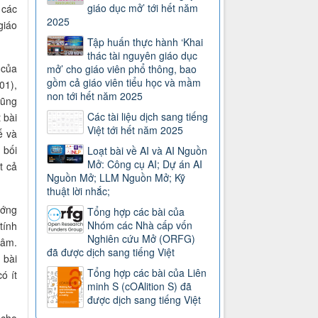
giáo dục mở’ tới hết năm
 các
2025
giáo
Tập huấn thực hành ‘Khai
thác tài nguyên giáo dục
 của
mở’ cho giáo viên phổ thông, bao
gồm cả giáo viên tiểu học và mầm
01),
non tới hết năm 2025
cũng
Các tài liệu dịch sang tiếng
 bài
Việt tới hết năm 2025
ế và
 bối
Loạt bài về AI và AI Nguồn
Mở: Công cụ AI; Dự án AI
t cả
Nguồn Mở; LLM Nguồn Mở; Kỹ
thuật lời nhắc;
ướng
Tổng hợp các bài của
Nhóm các Nhà cấp vốn
tính
Nghiên cứu Mở (ORFG)
tâm.
đã được dịch sang tiếng Việt
 bài
Tổng hợp các bài của Liên
ó ít
minh S (cOAlition S) đã
được dịch sang tiếng Việt
 cho