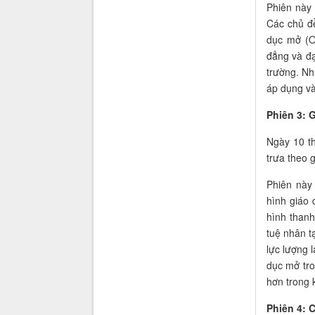
Phiên này 
Các chủ đề
dục mở (O
đẳng và đạ
trường. Nh
áp dụng và
Phiên 3: 
Ngày 10 th
trưa theo 
Phiên này
hình giáo
hình thanh 
tuệ nhân t
lực lượng 
dục mở tro
hơn trong 
Phiên 4: 