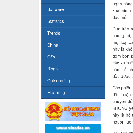
nghe cộng 
Software
khái niệm 
dục mở.
Statistics
Dựa trên p
Trends
chúng tôi
một loạt b
China
như là khó
gồm bốn ph
OSs
các xu hướ
Blogs
cảnh tổ c
đều được 
Outsourcing
Các phiên 
Elearning
dẫn hoặc 
chuyển đổ
KHÔNG yêu 
này là hỗ 
nguồn lực 
Vui lòng t