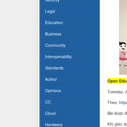
Legal
Education
Business
Community
Interoperability
Standards
Author
Open Educ
Opinions
Tuesday, 
CC
Theo:
http
Bài được đ
Cloud
Khi giáo d
Hardware