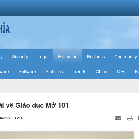
hy
Security
Legal
Education
Business
Community
ware
Software
Statistics
Trends
China
OSs
B
ài về Giáo dục Mở 101
06/2025 06:16