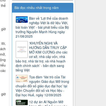
 thể
Bài đọc nhiều nhất trong năm
Bàn về 'Lợi thế của doanh
nghiệp Việt là dữ liệu Việt,
bài toán Việt' - bài phát biểu của Bộ
 giờ
trưởng Nguyễn Mạnh Hùng ngày
21/08/2025
‘KHUYẾN NGHỊ VÀ
lõi,
HƯỚNG DẪN TRUY CẬP
cách
MỞ KIM CƯƠNG cho các
 mở,
cơ sở, nhà cấp vốn, nhà
rộng
bảo trợ, nhà tài trợ, và nhà hoạch
hiểu
định chính sách’ - bản dịch sang
tiếng Việt
 các
Tọa đàm ‘Vai trò của Tài
nguyên Giáo dục Mở trong
chuyển đổi số giáo dục đại học’ tại
Viện Chuyển đổi số và Học liệu -
 giờ
Đại học Huế, ngày 12/09/2025
12 dự án AI Nguồn Mở