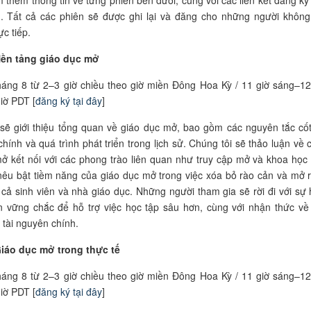
n. Tất cả các phiên sẽ được ghi lại và đăng cho những người không
c tiếp.
Nền tảng giáo dục mở
áng 8 từ 2–3 giờ chiều theo giờ miền Đông Hoa Kỳ / 11 giờ sáng–12
giờ PDT [
đăng ký tại đây
]
sẽ giới thiệu tổng quan về giáo dục mở, bao gồm các nguyên tắc cốt 
chính và quá trình phát triển trong lịch sử. Chúng tôi sẽ thảo luận về 
ở kết nối với các phong trào liên quan như truy cập mở và khoa học
nêu bật tiềm năng của giáo dục mở trong việc xóa bỏ rào cản và mở 
 cả sinh viên và nhà giáo dục. Những người tham gia sẽ rời đi với sự 
n vững chắc để hỗ trợ việc học tập sâu hơn, cùng với nhận thức về
 tài nguyên chính.
Giáo dục mở trong thực tế
áng 8 từ 2–3 giờ chiều theo giờ miền Đông Hoa Kỳ / 11 giờ sáng–12
giờ PDT [
đăng ký tại đây
]