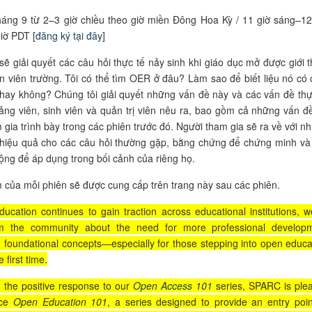
áng 9 từ 2–3 giờ chiều theo giờ miền Đông Hoa Kỳ / 11 giờ sáng–12
giờ PDT [
đăng ký tại đây
]
sẽ giải quyết các câu hỏi thực tế nảy sinh khi giáo dục mở được giới t
n viên trường. Tôi có thể tìm OER ở đâu? Làm sao để biết liệu nó có 
hay không? Chúng tôi giải quyết những vấn đề này và các vấn đề thự
ảng viên, sinh viên và quản trị viên nêu ra, bao gồm cả những vấn đ
 gia trình bày trong các phiên trước đó. Người tham gia sẽ ra về với n
i hiệu quả cho các câu hỏi thường gặp, bằng chứng để chứng minh và
ng để áp dụng trong bối cảnh của riêng họ.
 của mỗi phiên sẽ được cung cấp trên trang này sau các phiên.
ucation continues to gain traction across educational institutions, w
m the community about the need for more professional develop
 foundational concepts—especially for those stepping into open educa
 first time.
n the positive response to our
Open Access 101
series, SPARC is ple
nce
Open Education 101
, a series designed to provide an entry poin