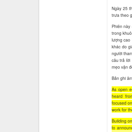
Ngày 25 th
trưa theo 
Phiên này 
trong khuô
lượng cao 
khác do gi
người tham
câu trả lờ
mẹo vận độ
Bản ghi âm
As open ed
heard fro
focused on
work for the
Building o
to annou