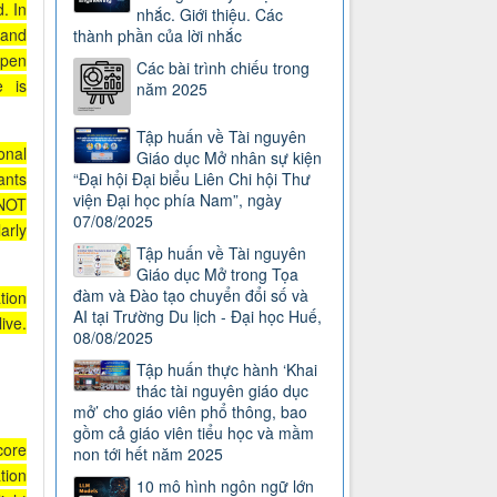
. In
nhắc. Giới thiệu. Các
 and
thành phần của lời nhắc
open
Các bài trình chiếu trong
e is
năm 2025
Tập huấn về Tài nguyên
onal
Giáo dục Mở nhân sự kiện
ants
“Đại hội Đại biểu Liên Chi hội Thư
viện Đại học phía Nam”, ngày
 NOT
07/08/2025
arly
Tập huấn về Tài nguyên
Giáo dục Mở trong Tọa
đàm và Đào tạo chuyển đổi số và
tion
AI tại Trường Du lịch - Đại học Huế,
ive.
08/08/2025
Tập huấn thực hành ‘Khai
thác tài nguyên giáo dục
mở’ cho giáo viên phổ thông, bao
gồm cả giáo viên tiểu học và mầm
core
non tới hết năm 2025
tion
10 mô hình ngôn ngữ lớn