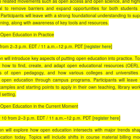
o related movements such as open access and open science, and highl
ial to remove barriers and expand opportunities for both students
Participants will leave with a strong foundational understanding to sup
arning, along with awareness of key tools and resources.
 Open Education in Practice
from 2–3 p.m. EDT / 11 a.m.–12 p.m. PDT [
register here
]
n will introduce key aspects of putting open education into practice. To
de how to find, create, and adapt open educational resources (OER),
ns of open pedagogy, and how various colleges and universities
 open education through campus programs. Participants will leave 
xamples and starting points to apply in their own teaching, library work
l setting.
 Open Education in the Current Moment
10 from 2–3 p.m. EDT / 11 a.m.–12 p.m. PDT [
register here
]
on will explore how open education intersects with major trends sha
cation today. Topics will include shifts in course material billing mo