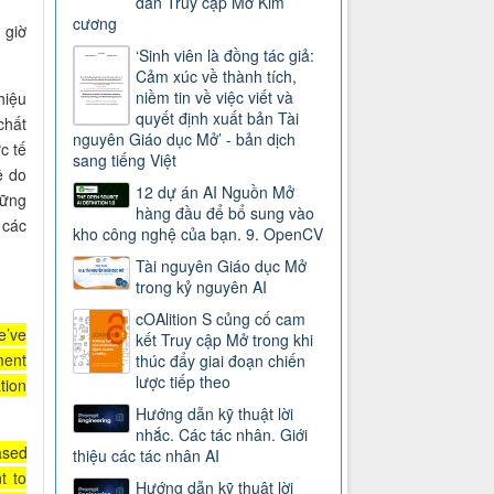
dẫn Truy cập Mở Kim
cương
 giờ
‘Sinh viên là đồng tác giả:
Cảm xúc về thành tích,
niềm tin về việc viết và
hiệu
quyết định xuất bản Tài
chất
nguyên Giáo dục Mở’ - bản dịch
c tế
sang tiếng Việt
ề do
12 dự án AI Nguồn Mở
hững
hàng đầu để bổ sung vào
 các
kho công nghệ của bạn. 9. OpenCV
Tài nguyên Giáo dục Mở
trong kỷ nguyên AI
cOAlition S củng cố cam
e’ve
kết Truy cập Mở trong khi
ment
thúc đẩy giai đoạn chiến
lược tiếp theo
tion
Hướng dẫn kỹ thuật lời
nhắc. Các tác nhân. Giới
ased
thiệu các tác nhân AI
t to
Hướng dẫn kỹ thuật lời