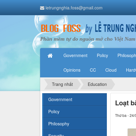
letrungnghia.foss@gmail.com
Phần mềm tự do nguồn mở cho Việt Nam
Government
Policy
Philosop
Opinions
CC
Cloud
Hard
Trang nhất
Education
Government
Loạt b
Policy
Thứ ba - 24/
Philosophy
Security