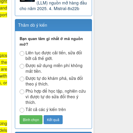
ight
(LLM) nguồn mở hàng đầu
 and
cho năm 2025. 4. Mistral-8x22b
port
Thăm dò ý kiến
Bạn quan tâm gì nhất ở mã nguồn
mở?
Liên tục được cải tiến, sửa đổi
pics
bởi cả thế giới.
 the
Được sử dụng miễn phí không
 are
mất tiền.
with
Được tự do khám phá, sửa đổi
, or
theo ý thích.
Phù hợp để học tập, nghiên cứu
vì được tự do sửa đổi theo ý
thích.
Tất cả các ý kiến trên
ping
dels