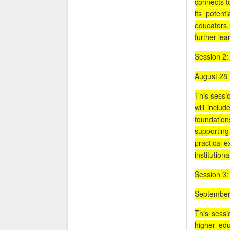
connects t
its potent
educators. 
further le
Session 2:
August 28 
This sessio
will inclu
foundatio
supporting
practical e
institutiona
Session 3:
September 
This sessi
higher edu