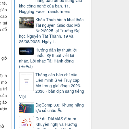
hàng đầu để bổ sung vào
 tế.
kho công nghệ của bạn. 11.
giáo
Hugging Face Transformers
 cao
Khóa Thực hành khai thác
 tại
Tài nguyên Giáo dục Mở
u để
No2/2025 tại Trường Đại
học Nguyễn Tất Thành, 19 và
26/08/2025. Ngày 1.
Hướng dẫn kỹ thuật lời
nhắc. Kỹ thuật viết lời
 giờ
nhắc. Lời nhắc Tái Hành động
(ReAct)
Thông cáo báo chí của
định
Liên minh S về Truy cập
c mô
Mở trong giai đoạn 2026-
 trí
2030 - bản dịch sang tiếng
 của
Việt
giáo
DigComp 3.0: Khung năng
lược
lực số châu Âu
Dự án DIAMAS đưa ra
Khuyến nghị và Hướng
 mở