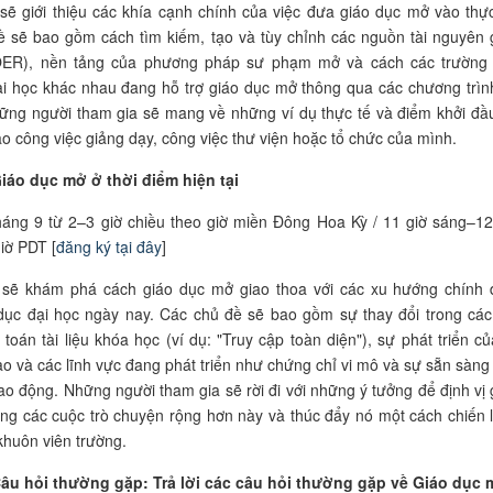
sẽ giới thiệu các khía cạnh chính của việc đưa giáo dục mở vào thực
 sẽ bao gồm cách tìm kiếm, tạo và tùy chỉnh các nguồn tài nguyên 
ER), nền tảng của phương pháp sư phạm mở và cách các trường
i học khác nhau đang hỗ trợ giáo dục mở thông qua các chương trình
ững người tham gia sẽ mang về những ví dụ thực tế và điểm khởi đầ
o công việc giảng dạy, công việc thư viện hoặc tổ chức của mình.
Giáo dục mở ở thời điểm hiện tại
áng 9 từ 2–3 giờ chiều theo giờ miền Đông Hoa Kỳ / 11 giờ sáng–12
giờ PDT [
đăng ký tại đây
]
 sẽ khám phá cách giáo dục mở giao thoa với các xu hướng chính 
 dục đại học ngày nay. Các chủ đề sẽ bao gồm sự thay đổi trong cá
toán tài liệu khóa học (ví dụ: "Truy cập toàn diện"), sự phát triển của
ạo và các lĩnh vực đang phát triển như chứng chỉ vi mô và sự sẵn sàng
lao động. Những người tham gia sẽ rời đi với những ý tưởng để định vị 
ng các cuộc trò chuyện rộng hơn này và thúc đẩy nó một cách chiến 
khuôn viên trường.
Câu hỏi thường gặp: Trả lời các câu hỏi thường gặp về Giáo dục