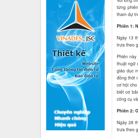
từng phiê
tham dự trự
Phiên 1: 
Ngày 13 th
trưa theo 
Phiên này 
thuật ngữ 
giáo dục m
đồng thời 
cơ hội cho
biết cơ bả
công cụ và
Phiên 2: 
Ngày 28 th
trưa theo 