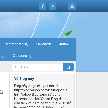
Interoperability
Standards
Author
logs
Outsourcing
Về Blog này
Blog này được chuyển đổi từ
http://blog.yahoo.com/letrungnghia
trên Yahoo Blog sang sử dụng
NukeViet sau khi Yahoo Blog đóng
cửa tại Việt Nam ngày 17/01/2013.Kể
từ ngày 07/02/2013, thông tin trên