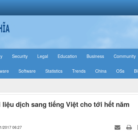
hy
Security
Legal
Education
Business
Community
ware
Software
Statistics
Trends
China
OSs
B
i liệu dịch sang tiếng Việt cho tới hết năm
01/2017 06:27