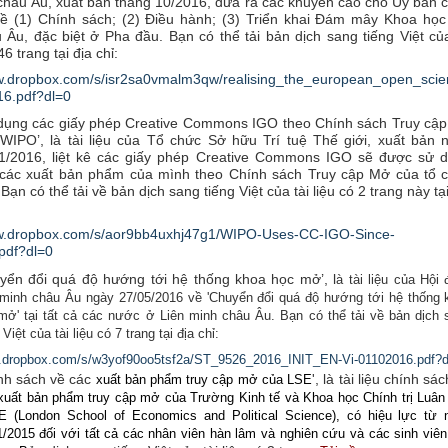
hâu Âu, xuất bản tháng 10/2016, đưa ra các khuyến cáo cho Ủy ban 
ề (1) Chính sách; (2) Điều hành; (3) Triển khai Đám mây Khoa họ
 Âu, đặc biệt ở Pha đầu. Bạn có thể tải bản dịch sang tiếng Việt của
46 trang tại địa chỉ:
ww.dropbox.com/s/isr2sa0vmalm3qw/realising_the_european_open_sci
16.pdf?dl=0
dụng các giấy phép Creative Commons IGO theo Chính sách Truy cậ
 WIPO
’,
là tài liệu của Tổ chức Sở hữu Trí tuệ Thế giới, xuất bản 
1/2016, liệt kê các giấy phép
Creative Commons IGO
sẽ được sử 
các xuất bản phẩm của mình theo Chính sách Truy cập Mở của tổ 
.
Bạn có thể tải về bản dịch sang tiếng Việt của tài liệu có 2 trang này tạ
ww.dropbox.com/s/aor9bb4uxhj47g1/WIPO-Uses-CC-IGO-Since-
pdf?dl=0
yển đổi quá độ hướng tới hệ thống khoa học mở’, l
à tài liệu của Hội
 minh châu Âu ngày 27/05/2016 về 'Chuyển đổi quá độ hướng tới hệ thống 
mở' tại tất cả các nước ở Liên minh châu Âu. Bạn có thể tải về bản dịch 
 Việt của tài liệu có 7 trang tại địa chỉ:
w.dropbox.com/s/w3yof90oo5tsf2a/ST_9526_2016_INIT_EN-Vi-01102016.pdf?d
nh sách về các
', là tài liệu chính sá
xuất bản phẩm
truy cập mở của LSE
xuất bản phẩm
truy cập mở của Trường Kinh tế và Khoa học Chính trị Luân
E (London School of Economics and Political Science), có hiệu lực từ 
1/2015 đối với tất cả các nhân viên hàn lâm và nghiên cứu và các sinh viê