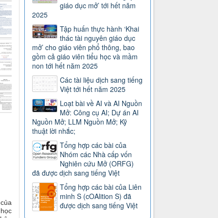
giáo dục mở’ tới hết năm
2025
Tập huấn thực hành ‘Khai
thác tài nguyên giáo dục
mở’ cho giáo viên phổ thông, bao
gồm cả giáo viên tiểu học và mầm
non tới hết năm 2025
Các tài liệu dịch sang tiếng
Việt tới hết năm 2025
Loạt bài về AI và AI Nguồn
Mở: Công cụ AI; Dự án AI
Nguồn Mở; LLM Nguồn Mở; Kỹ
thuật lời nhắc;
Tổng hợp các bài của
Nhóm các Nhà cấp vốn
Nghiên cứu Mở (ORFG)
đã được dịch sang tiếng Việt
Tổng hợp các bài của Liên
minh S (cOAlition S) đã
 của
được dịch sang tiếng Việt
 học