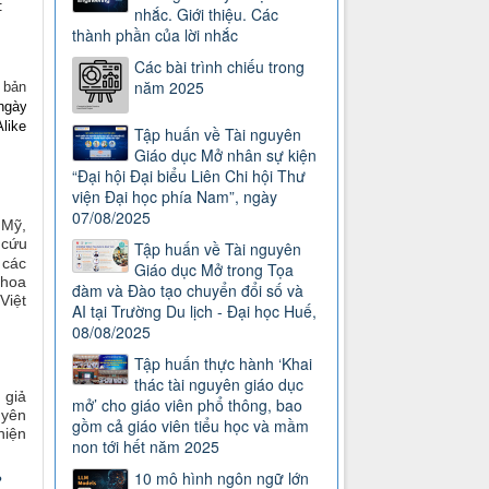
:
nhắc. Giới thiệu. Các
thành phần của lời nhắc
Các bài trình chiếu trong
năm 2025
 bản
ngày
Alike
Tập huấn về Tài nguyên
Giáo dục Mở nhân sự kiện
“Đại hội Đại biểu Liên Chi hội Thư
viện Đại học phía Nam”, ngày
07/08/2025
 Mỹ,
 cứu
Tập huấn về Tài nguyên
 các
Giáo dục Mở trong Tọa
khoa
đàm và Đào tạo chuyển đổi số và
Việt
AI tại Trường Du lịch - Đại học Huế,
08/08/2025
Tập huấn thực hành ‘Khai
thác tài nguyên giáo dục
 giả
mở’ cho giáo viên phổ thông, bao
uyên
gồm cả giáo viên tiểu học và mầm
hiện
non tới hết năm 2025
10 mô hình ngôn ngữ lớn
?