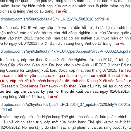
cầu từng cơ quan chính phủ Mỹ trong vòng 3 năm phải xuất bản 20% mã của
 mềm được tùy biến thích nghi của cơ quan mình như là phần mềm nguồn
dịch sang tiếng Việt có 15 trang.
Tải về
:
w.dropbox.com/s/s50u09cb4ajtl43/m_16_21-Vi-15082016.pdf?dl=0
nh sách của RCUK về truy cập mở và chỉ dẫn hỗ trợ', là tài liệu về chính 
 cập mở và các chỉ dẫn hỗ trợ của Hội đồng Nghiên cứu của Vương quốc 
 bản vào năm 2013, trước thời hạn các cơ sở nghiên cứu thực hiện chính 
và từ ngày 01/04/2013 trở đi. Bản dịch sang tiếng Việt có 17 trang.
Tải về
:
w.dropbox.com/s/uyi0xhn9dufim4k/RCUKOpenAccessPolicy-Vi-03082016.pdf?
nh sách truy cập mở theo Khung Xuất sắc Nghiên cứu sau 2014', là tài liệu
đồng Cấp vốn cho Giáo dục Đại học cho nước Anh - HEFCE (Higher Educa
ing Council for England) xuất bản, được cập nhật vào tháng 07/2015.
Tài liệ
ra các chi tiết về yêu cầu các kết quả đầu ra nghiên cứu nhất định sẽ đượ
h truy cập mở để trở thành hợp pháp đệ trình cho Khung Xuất sắc Nghiên c
(Research Excellence Framework) tiếp theo.
Yêu cầu này sẽ áp dụng cho
báo trên tạp chí và các kỷ yếu hội thảo để xuất bản sau ngày 01/04/2016
sang tiếng Việt có 14 trang.
Tải về
:
w.dropbox.com/s/o2hyd6snt0v1j65/HEFCE2014_07_updated%20July%202015-
df?dl=0
nh sách truy cập mở của Ngân hàng Thế giới cho các xuất bản phẩm chính th
ài liệu về chính sách truy cập mở của Ngân hàng Thế giới được xuất bản
 02/04/2012. Nó nêu (1) lý do chính sách; (2) phạm vi và các ràng buộc; (3) 