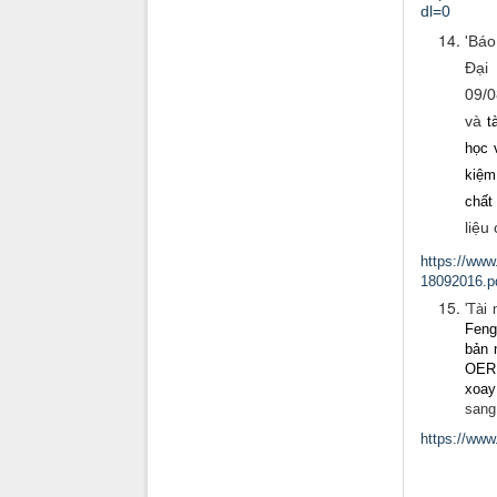
dl=0
'Báo
Đại
09/0
và
t
học 
kiệm
chất
liệu
https://ww
18092016.p
'Tài
Feng
bản 
OER 
xoay
sang 
https://www