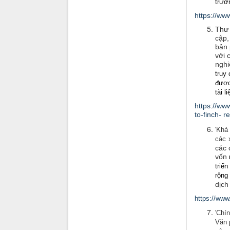
trườ
https://w
Thư 
cập,
bản
với 
nghi
truy
được
tài l
https://ww
to-finch- 
'Khả
các 
các 
vốn
triể
rộng
dịch
https://www
'Chí
Văn 