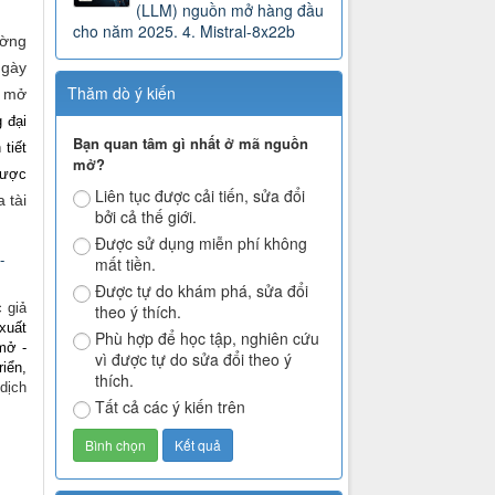
(LLM) nguồn mở hàng đầu
cho năm 2025. 4. Mistral-8x22b
ường
ngày
Thăm dò ý kiến
n mở
 đại
Bạn quan tâm gì nhất ở mã nguồn
tiết
mở?
được
Liên tục được cải tiến, sửa đổi
 tài
bởi cả thế giới.
Được sử dụng miễn phí không
-
mất tiền.
Được tự do khám phá, sửa đổi
 giả
theo ý thích.
xuất
Phù hợp để học tập, nghiên cứu
mở -
vì được tự do sửa đổi theo ý
riển,
thích.
dịch
Tất cả các ý kiến trên