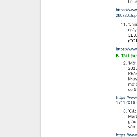
bố ch
https://ww
28072016.p
'Chí
ngày
31/0
(CC 
https://www
B. Tài liệu
‘
Mở 
2015
Khảo
khuy
mở ở
có 9
https://w
17112016.
'Các
Mart
giáo
vào 
https://w