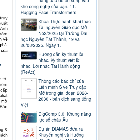
hàng đầu để bổ sung vào
kho công nghệ của bạn. 11.
Hugging Face Transformers
truy
Khóa Thực hành khai thác
xuất
Tài nguyên Giáo dục Mở
 Anh
No2/2025 tại Trường Đại
Nhóm
học Nguyễn Tất Thành, 19 và
h về
26/08/2025. Ngày 1.
phải
t của
Hướng dẫn kỹ thuật lời
nhắc. Kỹ thuật viết lời
e-
nhắc. Lời nhắc Tái Hành động
(ReAct)
p tới
Thông cáo báo chí của
nhóm
Liên minh S về Truy cập
 cấp
Mở trong giai đoạn 2026-
phát
2030 - bản dịch sang tiếng
c mở
Việt
Bản
DigComp 3.0: Khung năng
lực số châu Âu
Dự án DIAMAS đưa ra
ng &
Khuyến nghị và Hướng
sách