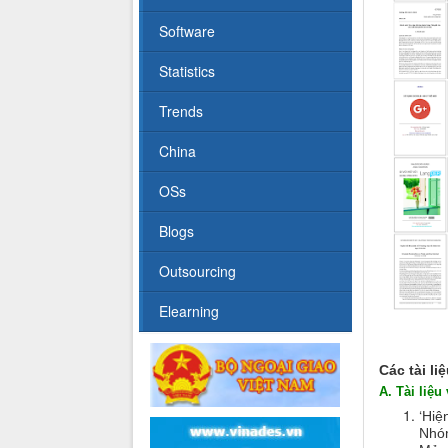
Software
Statistics
Trends
China
OSs
Blogs
Outsourcing
Elearning
Các tài li
A. Tài liệ
‘
Hiệ
Nhó