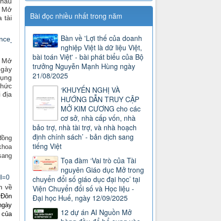
châu
c Mở
Bài đọc nhiều nhất trong năm
 tài
Bàn về 'Lợi thế của doanh
ence_cloud_2016-
nghiệp Việt là dữ liệu Việt,
bài toán Việt' - bài phát biểu của Bộ
p Mở
trưởng Nguyễn Mạnh Hùng ngày
ngày
21/08/2025
dụng
chức
‘KHUYẾN NGHỊ VÀ
i địa
HƯỚNG DẪN TRUY CẬP
MỞ KIM CƯƠNG cho các
cơ sở, nhà cấp vốn, nhà
bảo trợ, nhà tài trợ, và nhà hoạch
định chính sách’ - bản dịch sang
 đồng
tiếng Việt
khoa
sang
Tọa đàm ‘Vai trò của Tài
nguyên Giáo dục Mở trong
l=0
chuyển đổi số giáo dục đại học’ tại
ch về
Viện Chuyển đổi số và Học liệu -
 Đôn
Đại học Huế, ngày 12/09/2025
ngày
12 dự án AI Nguồn Mở
n của