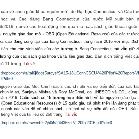
 cáo về sách giáo khoa nguồn mở', do Đại học Connecticut và Các tr
 học và Cao đẳng Bang Connecticut của nước Mỹ xuất bản 
8/2016, nói về các hoạt động liên quan tới các sách giáo khoa nguồ
ài nguyên giáo dục mở - OER (Open Educational Resource) của các trường
và cao đẳng công lập của bang Conn
ecticut trong năm 2016 với mục đích 
 tiền cho các sinh viên của các trường ở Bang Connecticut mà vẫn giữ 
Bản dịch tiếng Việt của
 lượng của các sách giáo khoa và tài liệu giáo dục.
 có 11 trang.
Tải về
:
w.dropbox.com/s/tai6j8dgz5utcys/SA15-18UConnCSCU-%20Pilot%20Report-Vi
df?dl=0
 nguyên Giáo dục Mở: Chính sách, các chi phí và sự biến đổi',
của các tác
chun Miao, Sanjaya Mishra và Rory McGreal, do UNESCO và COL cùng 
năm 2016. Cuốn sách có 15 trường hợp điển hình về tài nguyên giáo dục 
(Open Educational Resources) ở 15 quốc gia, cả phát triển lẫn đang phát t
 quanh các vấn đề về chính sách, chi phí và sự biến đổi của OER.
Bản 
tiếng Việt của tài liệu có 260 trang.
Tải về
:
.dropbox.com/s/rsweet9lr2j50i5/244365e-Vi-20072016.pdf?dl=0