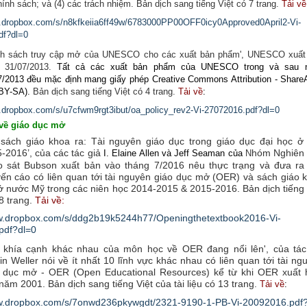
ính sách; và (4) các trách nhiệm. Bản dịch sang tiếng Việt có 7 trang.
Tải về
w.dropbox.com/s/n8kfkeiia6ff49w/6783000PP00OFF0icy0Approved0April2-Vi-
df?dl=0
nh sách truy cập mở của UNESCO cho các xuất bản phẩm', UNESCO xuất
 31/07/2013.
Tất cả các
xuất bản phẩm của UNESCO trong và sau 
7/2013 đều mặc định mang giấy phép Creative Commons Attr
ibution - Share
BY-SA).
Bản dịch sang tiếng Việt có 4 trang.
Tải về
:
.dropbox.com/s/u7cfwm9rgt3ibut/oa_policy_rev2-Vi-27072016.pdf?dl=0
 về giáo dục mở
sách giáo khoa ra: Tài nguyên giáo dục trong giáo dục đại học ở
-2016’, của các tác giả
hóm Nghiên
I. Elaine Allen
và
Jeff Seaman
của
N
 sát Bubson xuất bản vào tháng 7/2016 nêu thực trạng và đưa ra
ến cáo có liên quan tới tài nguyên giáo dục mở (OER) và sách giáo 
 nước Mỹ trong các niên học 2014-2015 & 2015-2016. Bản dịch tiếng 
8 trang.
Tải về:
ww.dropbox.com/s/ddg2b19k5244h77/Openingthetextbook2016-Vi-
pdf?dl=0
 khía cạnh khác nhau của môn học về OER đang nổi lên', của tác
in Weller nói về ít nhất 10 lĩnh vực khác nhau có liên quan tới tài ng
 dục mở - OER (Open Educational Resources) kể từ khi OER xuất 
năm 2001. Bản dịch sang tiếng Việt của tài liệu có 13 trang.
Tải về
:
ww.dropbox.com/s/7onwd236pkywgdt/2321-9190-1-PB-Vi-20092016.pdf