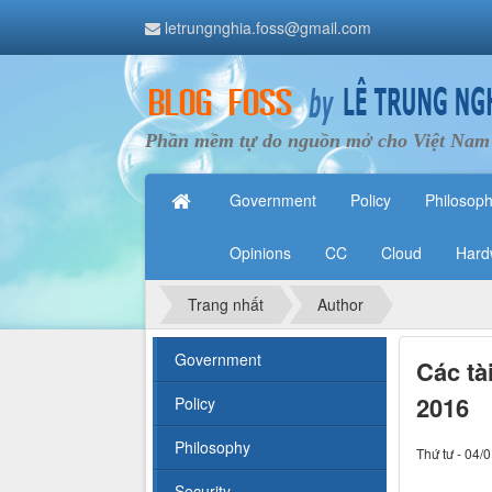
letrungnghia.foss@gmail.com
Phần mềm tự do nguồn mở cho Việt Nam
Government
Policy
Philosop
Opinions
CC
Cloud
Hard
Trang nhất
Author
Government
Các tà
2016
Policy
Philosophy
Thứ tư - 04/
Security