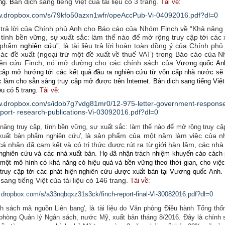
ản dịch sang tiếng Việt của tài liệu có 3 trang.
ng. B
Tải về
:
ww.dropbox.com/s/79kfo50azxn1wfr/opeAccPub-Vi-04092016.pdf?dl=0
trả lời của Chính phủ Anh cho Báo cáo của Nhóm Finch về “Khả năng 
 tính bền vững, sự xuất sắc: làm thế nào để mở rộng truy cập tới các 
 phẩm
nghiên cứu
”, là tài liệu trả lời hoàn toàn đồng ý của Chính phủ
các đề xuất (ngoại trừ một đề xuất về thuế VAT) trong Báo cáo của 
ên cứu Finch, nó mở đường cho các chính sách của
Vương quốc An
 cập mở hướng tới các kết quả đầu ra nghiên cứu từ vốn cấp nhà nước sẽ 
 làm cho sẵn sàng truy cập mở được trên Internet. Bản dịch sang tiếng Việ
iệu có 5 trang.
Tải về
:
w.dropbox.com/s/idob7g7vdg81mr0/12-975-letter-government-respons
report- research-publications-Vi-03092016.pdf?dl=0
 năng truy cập, tính bền vững, sự xuất sắc: làm thế nào để mở rộng truy cậ
à sản phẩm của một năm làm việc của 
xuất bản phẩm nghiên cứu', l
cá nhân đã cam kết và có tri thức được rút ra từ giới hàn lâm, các nhà
nghiên cứu và các nhà xuất bản. Họ đã nhận trách nhiệm khuyến cáo cách 
n một mô hình có khả năng có hiệu quả và bền vững theo thời gian, cho việ
 truy cập tới các phát hiện nghiên cứu được xuất bản tại Vương quốc Anh.
 sang tiếng Việt của tài liệu có 146 trang.
Tải về
:
.dropbox.com/s/a33nqbqxz31s3ck/finch-report-final-Vi-30082016.pdf?dl=0
nh sách mã nguồn Liên bang', là tài liệu do Văn phòng Điều hành Tổng thố
phòng Quản lý Ngân sách, nước Mỹ, xuất bản tháng 8/2016. Đây là chính 