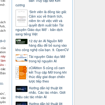
dẫn Truy cập Mở Kim
 các
cương
 mở.
‘Sinh viên là đồng tác giả:
Cảm xúc về thành tích,
niềm tin về việc viết và
sách
quyết định xuất bản Tài
Anh,
nguyên Giáo dục Mở’ - bản dịch
sách
sang tiếng Việt
12 dự án AI Nguồn Mở
dl=0
hàng đầu để bổ sung vào
 của
kho công nghệ của bạn. 9. OpenCV
tion
Tài nguyên Giáo dục Mở
u này
trong kỷ nguyên AI
c làm
ứu -
cOAlition S củng cố cam
 các
kết Truy cập Mở trong khi
.
Bản
thúc đẩy giai đoạn chiến
lược tiếp theo
Vi-
Hướng dẫn kỹ thuật lời
nhắc. Các tác nhân. Giới
ức',
thiệu các tác nhân AI
 vào
tuyên
Hướng dẫn kỹ thuật lời