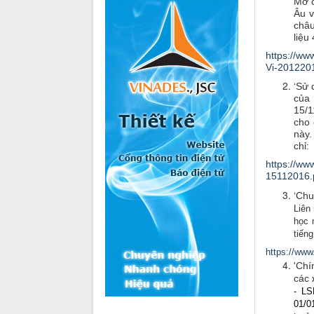
Mở c
Âu v
châu
liệu 
https://w
Vi-201220
‘
Sử 
của
15/1
cho 
này
chỉ:
https://w
15112016.
‘
Chu
Liên
học 
tiếng
https://ww
'Chí
các
- LS
01/0