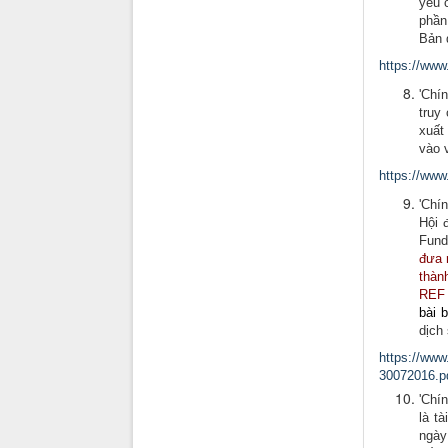
yêu 
phần
Bản 
https://ww
'Chí
truy
xuất
vào 
https://ww
'Chí
Hội 
Fund
đưa 
thàn
REF 
bài 
dịch 
https://ww
30072016.p
'Chí
là t
ngày