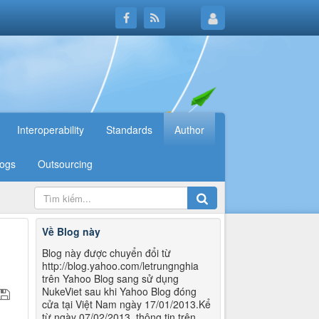
Interoperability
Standards
Author
logs
Outsourcing
Về Blog này
Blog này được chuyển đổi từ
http://blog.yahoo.com/letrungnghia
trên Yahoo Blog sang sử dụng
NukeViet sau khi Yahoo Blog đóng
cửa tại Việt Nam ngày 17/01/2013.Kể
từ ngày 07/02/2013, thông tin trên