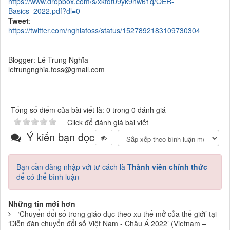
https://www.dropbox.com/s/xkfdt09yk9nw61q/OER-
Basics_2022.pdf?dl=0
Tweet
:
https://twitter.com/nghiafoss/status/1527892183109730304
Blogger: Lê Trung Nghĩa
letrungnghia.foss@gmail.com
Tổng số điểm của bài viết là: 0 trong 0 đánh giá
Click để đánh giá bài viết
Ý kiến bạn đọc
Bạn cần đăng nhập với tư cách là
Thành viên chính thức
để có thể bình luận
Những tin mới hơn
‘Chuyển đổi số trong giáo dục theo xu thế mở của thế giới’ tại
‘Diễn đàn chuyển đổi số Việt Nam - Châu Á 2022’ (Vietnam –