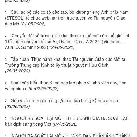
Câu lạc bộ các cơ sở đào tạo, bồi dưỡng tiếng Anh phía Nam
(STESOL) tổ chức webinar trên trực tuyến về Tài nguyên Giáo
dục Mở
(21/05/2022)
‘Chuyển đổi số trong giáo dục theo xu thế mở của thế giới’ tại
‘Diễn đàn chuyển đổi số Việt Nam - Châu Á 2022’ (Vietnam –
Asia DX Summit 2022)
(26/05/2022)
Tập huấn ‘Thực hành khai thác Tài nguyên Giáo dục Mở’ tại
Trường Trung cấp Kinh tế Kỹ thuật Nguyễn Hữu Cảnh
(28/05/2022)
Khai thác Kiến thức Khoa học Mở phục vụ cho việc dạy, học
và nghiên cứu
(02/06/2022)
Góp ý về đánh giá năng lực học tập trong kỷ nguyên số
(03/06/2022)
‘NGƯỜI RÀ SOÁT LẠI MỞ - PHIẾU ĐÁNH GIÁ RÀ SOÁT LẠI’ -
bản dịch sang tiếng Việt
(07/06/2022)
‘NGƯỜI RÀ SOÁT LẠI MỞ - HƯỚNG DẪN PHẢN ÁNH THÀNH