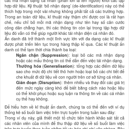
các mã nhận dạng cá nhân (phần lớn là tên người) khỏi các tập
hợp dữ liệu. Kỹ thuật ‘bỏ nhận dạng’ (de-identification) này có thể
thích hợp trong một vài nhưng không phải tất cả các trường hợp.
Trong an toàn dữ liệu, kĩ thuật này thậm chí được coi là rất hạn
chế, nếu chỉ bỏ mỗi mã nhận dạng như tên hay số căn cước
công dân chẳng hạn, thì các thông tin còn lại trong tập hợp dữ
liệu đó vẫn có thể giúp người khác tái nhận diện cá nhân đó.
Ẩn danh đã trở thành một lĩnh vực lớn với đa dạng các kĩ thuật
được phát triển liên tục trong hàng thập kỉ qua. Các kĩ thuật ẩn
danh có thể tạm thời chia thành ba loại:
Ngăn chặn
(
Suppression
): loại bỏ các mã nhận dạng
hoặc các mẩu thông tin có thể dẫn đến việc tái nhận dạng.
Thường hóa
(
Generalisation
): tổng hợp các điểm dữ liệu
sao cho mức độ chi tiết thô hơn hoặc loại bỏ các chi tiết để
che khuất đi dữ liệu về con người trên cơ sở từng cá nhân.
Gián đoạn
(
Disruption
): thêm nhiễu và thay đổi các giá trị
đến mức ngày càng khó để biết bằng cách nào hoặc liệu
có thể khôi phục hoặc suy luận ra thông tin về các cá nhân
cụ thể hay không.
Để hiểu hơn về kĩ thuật ẩn danh, chúng ta có thể đến với ví dụ
thống kê số buổi làm việc trên trực tuyến trong tuần sau đây:
Trong ví dụ này, giả thiết một tổ chức tiến hành khảo sát tất cả
các nhân viên của mình để thu thập dữ liệu về số buổi làm việc
trên trực tuyến theo tuần nhằm tối ưu hóa chi phí văn phòng. Bây