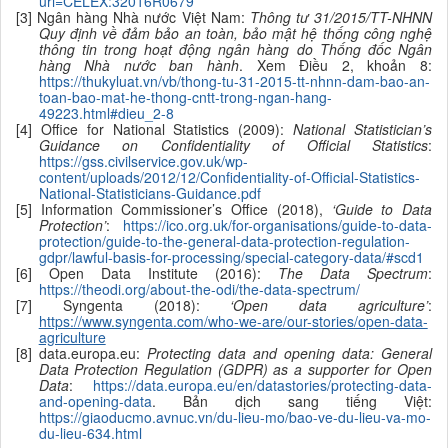
uri=CELEX:32016R0679
[3] Ngân hàng Nhà nước Việt Nam:
Thông tư 31/2015/TT-NHNN
Quy định về đảm bảo an toàn, bảo mật hệ thống công nghệ
thông tin trong hoạt động ngân hàng do Thống đốc Ngân
hàng Nhà nước ban hành
. Xem Điều 2, khoản 8:
https://thukyluat.vn/vb/thong-tu-31-2015-tt-nhnn-dam-bao-an-
toan-bao-mat-he-thong-cntt-trong-ngan-hang-
49223.html#dieu_2-8
[4] Office for National Statistics (2009):
National Statistician’s
Guidance on Confidentiality of Official Statistics
:
https://gss.civilservice.gov.uk/wp-
content/uploads/2012/12/Confidentiality-of-Official-Statistics-
National-Statisticians-Guidance.pdf
[5] Information Commissioner’s Office (2018),
‘Guide to Data
Protection’
:
https://ico.org.uk/for-organisations/guide-to-data-
protection/guide-to-the-general-data-protection-regulation-
gdpr/lawful-basis-for-processing/special-category-data/#scd1
[6] Open Data Institute (2016):
The Data Spectrum
:
https://theodi.org/about-the-odi/the-data-spectrum/
[7] Syngenta (2018):
‘Open data agriculture’
:
https://www.syngenta.com/who-we-are/our-stories/open-data-
agriculture
[8] data.europa.eu:
Protecting data and opening data: General
Data Protection Regulation (GDPR) as a supporter for Open
Data
:
https://data.europa.eu/en/datastories/protecting-data-
and-opening-data
. Bản dịch sang tiếng Việt:
https://giaoducmo.avnuc.vn/du-lieu-mo/bao-ve-du-lieu-va-mo-
du-lieu-634.html