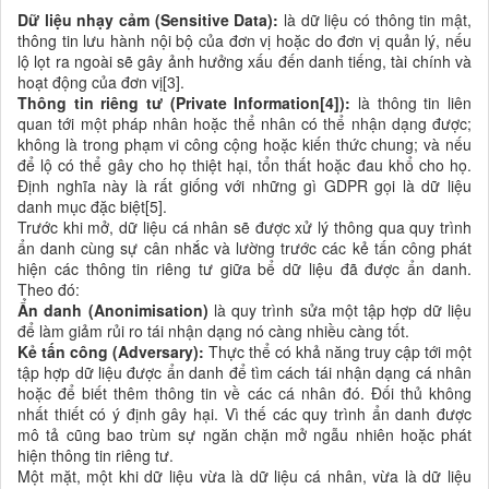
Dữ liệu nhạy cảm (Sensitive Data):
là dữ liệu có thông tin mật,
thông tin lưu hành nội bộ của đơn vị hoặc do đơn vị quản lý, nếu
lộ lọt ra ngoài sẽ gây ảnh hưởng xấu đến danh tiếng, tài chính và
hoạt động của đơn vị[3].
Thông tin riêng tư (Private Information[
4
]):
là thông tin liên
quan tới một pháp nhân hoặc thể nhân có thể nhận dạng được;
không là trong phạm vi công cộng hoặc kiến thức chung; và nếu
để lộ có thể gây cho họ thiệt hại, tổn thất hoặc đau khổ cho họ.
Định nghĩa này là rất giống với những gì GDPR gọi là dữ liệu
danh mục đặc biệt[5].
Trước khi mở, dữ liệu cá nhân sẽ được xử lý thông qua quy trình
ẩn danh cùng sự cân nhắc và lường trước các kẻ tấn công phát
hiện các thông tin riêng tư giữa bể dữ liệu đã được ẩn danh.
Theo đó:
Ẩn danh (Anonimisation)
là quy trình sửa một tập hợp dữ liệu
để làm giảm rủi ro tái nhận dạng nó càng nhiều càng tốt.
Kẻ tấn công (Adversary):
Thực thể có khả năng truy cập tới một
tập hợp dữ liệu được ẩn danh để tìm cách tái nhận dạng cá nhân
hoặc để biết thêm thông tin về các cá nhân đó. Đối thủ không
nhất thiết có ý định gây hại. Vì thế các quy trình ẩn danh được
mô tả cũng bao trùm sự ngăn chặn mở ngẫu nhiên hoặc phát
hiện thông tin riêng tư.
Một mặt, một khi dữ liệu vừa là dữ liệu cá nhân, vừa là dữ liệu