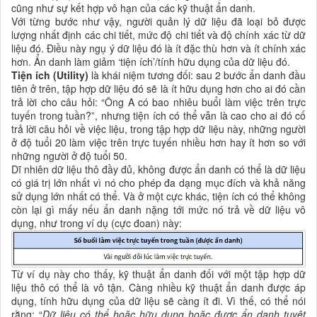
cũng như sự kết hợp vô hạn của các kỹ thuật ẩn danh.
Với từng bước như vậy, người quản lý dữ liệu đã loại bỏ được
lượng nhất định các chi tiết, mức độ chi tiết và độ chính xác từ dữ
liệu đó. Điều này ngụ ý dữ liệu đó là ít đặc thù hơn và ít chính xác
hơn. Ẩn danh làm giảm ‘tiện ích’/tính hữu dụng của dữ liệu đó.
Tiện ích (Utility)
là khái niệm tương đối: sau 2 bước ẩn danh đầu
tiên ở trên, tập hợp dữ liệu đó sẽ là ít hữu dụng hơn cho ai đó cần
trả lời cho câu hỏi: “Ông A có bao nhiêu buổi làm việc trên trực
tuyến trong tuần?”, nhưng tiện ích có thể vẫn là cao cho ai đó cố
trả lời câu hỏi về việc liệu, trong tập hợp dữ liệu này, những người
ở độ tuổi 20 làm việc trên trực tuyến nhiều hơn hay ít hơn so với
những người ở độ tuổi 50.
Dĩ nhiên dữ liệu thô đầy đủ, không được ẩn danh có thể là dữ liệu
có giá trị lớn nhất vì nó cho phép đa dạng mục đích và khả năng
sử dụng lớn nhất có thể. Và ở một cực khác, tiện ích có thể không
còn lại gì mấy nếu ẩn danh nặng tới mức nó trả về dữ liệu vô
dụng, như trong ví dụ (cực đoan) này:
Từ ví dụ này cho thấy, kỹ thuật ẩn danh đối với một tập hợp dữ
liệu thô có thể là vô tận. Càng nhiều kỹ thuật ẩn danh được áp
dụng, tính hữu dụng của dữ liệu sẽ càng ít đi. Vì thế, có thể nói
rằng: “
Dữ liệu có thể hoặc hữu dụng hoặc được ẩn danh tuyệt