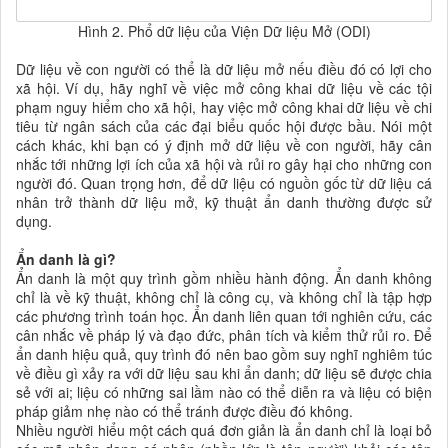
Hình 2. Phổ dữ liệu của Viện Dữ liệu Mở (ODI)
Dữ liệu về con người có thể là dữ liệu mở nếu điều đó có lợi cho
xã hội. Ví dụ, hãy nghĩ về việc mở công khai dữ liệu về các tội
phạm nguy hiểm cho xã hội, hay việc mở công khai dữ liệu về chi
tiêu từ ngân sách của các đại biểu quốc hội được bầu. Nói một
cách khác, khi bạn có ý định mở dữ liệu về con người, hãy cân
nhắc tới những lợi ích của xã hội và rủi ro gây hại cho những con
người đó. Quan trọng hơn, để dữ liệu có nguồn gốc từ dữ liệu cá
nhân trở thành dữ liệu mở, kỹ thuật ẩn danh thường được sử
dụng.
Ẩn danh là gì?
Ẩn danh là một quy trình gồm nhiều hành động. Ẩn danh không
chỉ là về kỹ thuật, không chỉ là công cụ, và không chỉ là tập hợp
các phương trình toán học. Ẩn danh liên quan tới nghiên cứu, các
cân nhắc về pháp lý và đạo đức, phân tích và kiểm thử rủi ro. Để
ẩn danh hiệu quả, quy trình đó nên bao gồm suy nghĩ nghiêm túc
về điều gì xảy ra với dữ liệu sau khi ẩn danh; dữ liệu sẽ được chia
sẻ với ai; liệu có những sai lầm nào có thể diễn ra và liệu có biện
pháp giảm nhẹ nào có thể tránh được điều đó không.
Nhiều người hiểu một cách quá đơn giản là ẩn danh chỉ là loại bỏ