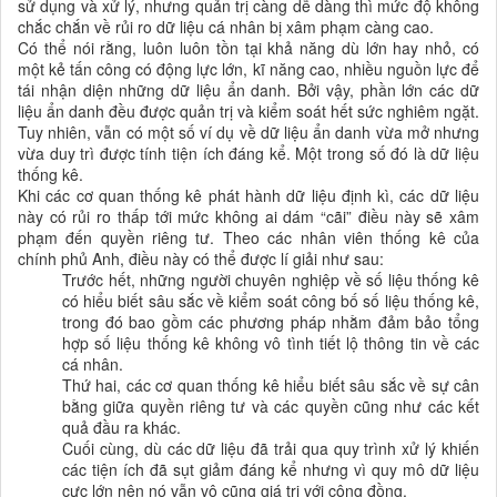
sử dụng và xử lý, nhưng quản trị càng dễ dàng thì mức độ không
chắc chắn về rủi ro dữ liệu cá nhân bị xâm phạm càng cao.
Có thể nói rằng, luôn luôn tồn tại khả năng dù lớn hay nhỏ, có
một kẻ tấn công có động lực lớn, kĩ năng cao, nhiều nguồn lực để
tái nhận diện những dữ liệu ẩn danh. Bởi vậy, phần lớn các dữ
liệu ẩn danh đều được quản trị và kiểm soát hết sức nghiêm ngặt.
Tuy nhiên, vẫn có một số ví dụ về dữ liệu ẩn danh vừa mở nhưng
vừa duy trì được tính tiện ích đáng kể. Một trong số đó là dữ liệu
thống kê.
Khi các cơ quan thống kê phát hành dữ liệu định kì, các dữ liệu
này có rủi ro thấp tới mức không ai dám “cãi” điều này sẽ xâm
phạm đến quyền riêng tư. Theo các nhân viên thống kê của
chính phủ Anh, điều này có thể được lí giải như sau:
Trước hết, những người chuyên nghiệp về số liệu thống kê
có hiểu biết sâu sắc về kiểm soát công bố số liệu thống kê,
trong đó bao gồm các phương pháp nhằm đảm bảo tổng
hợp số liệu thống kê không vô tình tiết lộ thông tin về các
cá nhân.
Thứ hai, các cơ quan thống kê hiểu biết sâu sắc về sự cân
bằng giữa quyền riêng tư và các quyền cũng như các kết
quả đầu ra khác.
Cuối cùng, dù các dữ liệu đã trải qua quy trình xử lý khiến
các tiện ích đã sụt giảm đáng kể nhưng vì quy mô dữ liệu
cực lớn nên nó vẫn vô cũng giá trị với cộng đồng.