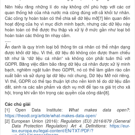
Nên hiểu rằng những lí do này không chỉ phù hợp với các cơ
quan thống kê của nhà nước mà cũng đúng với cả khối tư nhân.
Các công ty hoàn toàn có thể chia sẻ dữ liệu mở[7] liên quan đến
hoạt động của họ vì mục đích minh bạch, nhưng các dữ liệu này
hoàn toàn có thể được thu thập và xử lý ở mức gần như loại bỏ
hoàn toàn các thông tin nhạy cảm.
----
Ẩn danh là quy trình loại bỏ thông tin cá nhân có thể nhận dạng
được khỏi dữ liệu. Vì thế, dữ liệu đó không còn được tham chiếu
tới như là “dữ liệu cá nhân” và không còn phải tuân thủ với
GDPR. Bằng việc đảm bảo rằng dữ liệu cá nhân được xử lý minh
bạch, nghiêm ngặt tuân theo GDPR, nó có thể làm giảm rào cản
xuất bản và sử dụng lại dữ liệu nói chung, Dữ liệu Mở nói riêng.
Vì thế, GDPR có thể tạo thuận lợi cho nền kinh tế do dữ liệu dẫn
dắt, sinh ra các sản phẩm và dịch vụ mới để tạo ra giá trị cho xã
hội, trong khi vẫn tôn trọng các quyền của công dân[8].
Các chú giải
[1] Open Data Institute:
What makes data open?
:
https://theodi.org/article/what-makes-data-open/
[2] European Union (2016):
Regulation (EU) 2016/679 (General
Data Protection Regulation) Art 4. Definitions
:
https://eur-
lex.europa.eu/legal-content/EN/TXT/PDF/?