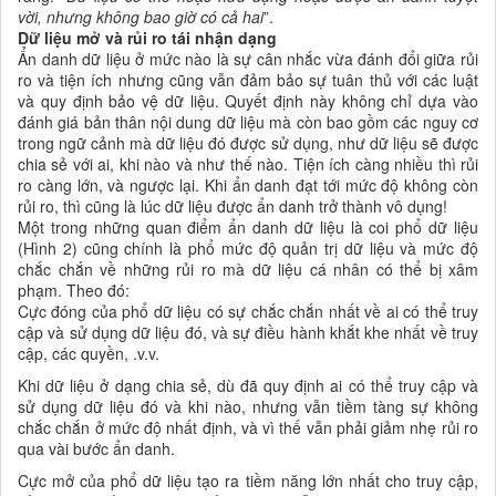
vời, nhưng không bao giờ có cả hai
”.
Dữ liệu mở và rủi ro tái nhận dạng
Ẩn danh dữ liệu ở mức nào là sự cân nhắc vừa đánh đổi giữa rủi
ro và tiện ích nhưng cũng vẫn đảm bảo sự tuân thủ với các luật
và quy định bảo vệ dữ liệu. Quyết định này không chỉ dựa vào
đánh giá bản thân nội dung dữ liệu mà còn bao gồm các nguy cơ
trong ngữ cảnh mà dữ liệu đó được sử dụng, như dữ liệu sẽ được
chia sẻ với ai, khi nào và như thế nào. Tiện ích càng nhiều thì rủi
ro càng lớn, và ngược lại. Khi ẩn danh đạt tới mức độ không còn
rủi ro, thì cũng là lúc dữ liệu được ẩn danh trở thành vô dụng!
Một trong những quan điểm ẩn danh dữ liệu là coi phổ dữ liệu
(Hình 2) cũng chính là phổ mức độ quản trị dữ liệu và mức độ
chắc chắn về những rủi ro mà dữ liệu cá nhân có thể bị xâm
phạm. Theo đó:
Cực đóng của phổ dữ liệu có sự chắc chắn nhất về ai có thể truy
cập và sử dụng dữ liệu đó, và sự điều hành khắt khe nhất về truy
cập, các quyền, .v.v.
Khi dữ liệu ở dạng chia sẻ, dù đã quy định ai có thể truy cập và
sử dụng dữ liệu đó và khi nào, nhưng vẫn tiềm tàng sự không
chắc chắn ở mức độ nhất định, và vì thế vẫn phải giảm nhẹ rủi ro
qua vài bước ẩn danh.
Cực mở của phổ dữ liệu tạo ra tiềm năng lớn nhất cho truy cập,