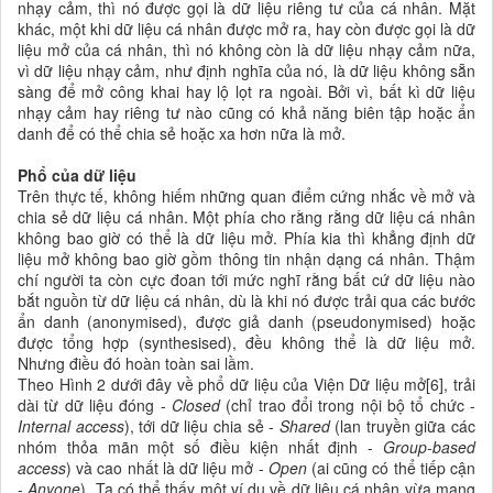
nhạy cảm, thì nó được gọi là dữ liệu riêng tư của cá nhân. Mặt
khác, một khi dữ liệu cá nhân được mở ra, hay còn được gọi là dữ
liệu mở của cá nhân, thì nó không còn là dữ liệu nhạy cảm nữa,
vì dữ liệu nhạy cảm, như định nghĩa của nó, là dữ liệu không sẵn
sàng để mở công khai hay lộ lọt ra ngoài. Bởi vì, bất kì dữ liệu
nhạy cảm hay riêng tư nào cũng có khả năng biên tập hoặc ẩn
danh để có thể chia sẻ hoặc xa hơn nữa là mở.
Phổ của dữ liệu
Trên thực tế, không hiếm những quan điểm cứng nhắc về mở và
chia sẻ dữ liệu cá nhân. Một phía cho rằng rằng dữ liệu cá nhân
không bao giờ có thể là dữ liệu mở. Phía kia thì khẳng định dữ
liệu mở không bao giờ gồm thông tin nhận dạng cá nhân. Thậm
chí người ta còn cực đoan tới mức nghĩ rằng bất cứ dữ liệu nào
bắt nguồn từ dữ liệu cá nhân, dù là khi nó được trải qua các bước
ẩn danh (anonymised), được giả danh (pseudonymised) hoặc
được tổng hợp (synthesised), đều không thể là dữ liệu mở.
Nhưng điều đó hoàn toàn sai lầm.
Theo Hình 2 dưới đây về phổ dữ liệu của Viện Dữ liệu mở[6], trải
dài từ dữ liệu đóng -
Closed
(chỉ trao đổi trong nội bộ tổ chức -
Internal access
), tới dữ liệu chia sẻ -
Shared
(lan truyền giữa các
nhóm thỏa mãn một số điều kiện nhất định -
Group-based
access
) và cao nhất là dữ liệu mở -
Open
(ai cũng có thể tiếp cận
-
Anyone
). Ta có thể thấy một ví dụ về dữ liệu cá nhân vừa mang