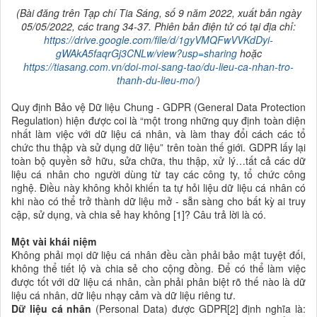
(Bài đăng trên Tạp chí Tia Sáng, số
9
năm 2022, xuất bản ngày
0
5
/0
5
/2022, các trang
3
4-
37. Phiên bản điện tử có tại địa chỉ:
https://drive.google.com/file/d/1gyVMQFwVVKdDyi-
gWAkA5faqrGj3CNLw/view?usp=sharing
hoặc
https://tiasang.com.vn/doi-moi-sang-tao/du-lieu-ca-nhan-tro-
thanh-du-lieu-mo/
)
Quy định Bảo vệ Dữ liệu Chung - GDPR (General Data Protection
Regulation) hiện được coi là “một trong những quy định toàn diện
nhất làm việc với dữ liệu cá nhân, và làm thay đổi cách các tổ
chức thu thập và sử dụng dữ liệu” trên toàn thế giới. GDPR lấy lại
toàn bộ quyền sở hữu, sửa chữa, thu thập, xử lý…tất cả các dữ
liệu cá nhân cho người dùng từ tay các công ty, tổ chức công
nghệ. Điều này không khỏi khiến ta tự hỏi liệu dữ liệu cá nhân có
khi nào có thể trở thành dữ liệu mở - sẵn sàng cho bất kỳ ai truy
cập, sử dụng, và chia sẻ hay không [1]?
Câu trả lời là có.
Một vài khái niệm
Không phải mọi dữ liệu cá nhân đều cần phải bảo mật tuyệt đối,
không thể tiết lộ và chia sẻ cho cộng đồng. Để có thể làm việc
được tốt với dữ liệu cá nhân, cần phải phân biệt rõ thế nào là dữ
liệu cá nhân, dữ liệu nhạy cảm và dữ liệu riêng tư.
Dữ liệu cá nhân
(Personal Data) được GDPR[2] định nghĩa là: