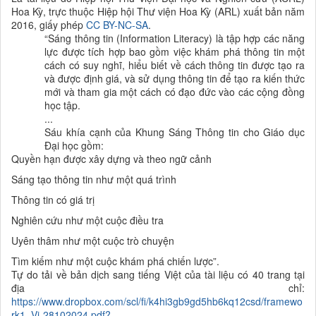
Hoa Kỳ, trực thuộc Hiệp hội Thư viện Hoa Kỳ (ARL) xuất bản năm
2016, giấy phép
CC BY-NC-SA
.
“Sáng thông tin (Information Literacy) là tập hợp các năng
lực được tích hợp bao gồm việc khám phá thông tin một
cách có suy nghĩ, hiểu biết về cách thông tin được tạo ra
và được định giá, và sử dụng thông tin để tạo ra kiến thức
mới và tham gia một cách có đạo đức vào các cộng đồng
học tập.
...
Sáu khía cạnh của Khung Sáng Thông tin cho Giáo dục
Đại học gồm:
Quyền hạn được xây dựng và theo ngữ cảnh
Sáng tạo thông tin như một quá trình
Thông tin có giá trị
Nghiên cứu như một cuộc điều tra
Uyên thâm như một cuộc trò chuyện
Tìm kiếm như một cuộc khám phá chiến lược”.
Tự do tải về bản dịch sang tiếng Việt của tài liệu có 40 trang tại
địa chỉ:
https://www.dropbox.com/scl/fi/k4hi3gb9gd5hb6kq12csd/framewo
rk1_Vi-28102024.pdf?