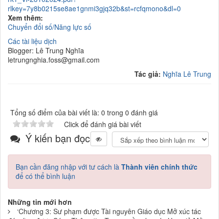
rlkey=7y8b0215se8ae1gnmi3gjq32b&st=rcfqmono&dl=0
Xem thêm:
Chuyển đổi số/Năng lực số
Các tài liệu dịch
Blogger: Lê Trung Nghĩa
letrungnghia.foss@gmail.com
Tác giả:
Nghĩa Lê Trung
Tổng số điểm của bài viết là: 0 trong 0 đánh giá
Click để đánh giá bài viết
Ý kiến bạn đọc
Bạn cần đăng nhập với tư cách là
Thành viên chính thức
để có thể bình luận
Những tin mới hơn
‘Chương 3: Sư phạm được Tài nguyên Giáo dục Mở xúc tác