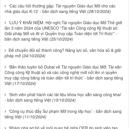
‘Các câu hỏi thường gặp: Tài nguyên Giáo dục Mở cho các
nhà giáo dục K-12’ - bản dịch sang tiếng Việt
(28/10/2024)
‘LƯU Ý KHÁI NIỆM: Hội nghị Tài nguyên Giáo dục Mở Thế giới
lần 3 năm 2024 của UNESCO “Tài sản Công cộng Kỹ thuật số:
Giải pháp Mở và AI vì Quyền truy cập Toàn diện tới Tri thức”’ -
bản dịch sang tiếng Việt
(25/10/2024)
Để chuyển đổi số thành công? Năng lực số, văn hóa số & giải
pháp mở
(24/10/2024)
‘Bản thảo tuyên bố Dubai về Tài nguyên Giáo dục Mở: Tài sản
Công cộng Kỹ thuật số và các công nghệ mới nổi lên vì quyền
truy cập công bằng và toàn diện tới tri thức’ - bản dịch sang tiếng
Việt
(17/10/2024)
‘Sinh viên phát hành các tài liệu khóa học sẵn sàng công khai’
- bản dịch sang tiếng Việt
(15/10/2024)
‘Công cụ thúc đẩy Sư phạm Mở trong lớp học’ - bản dịch sang
tiếng Việt
(11/10/2024)
‘Khám phá sơ bộ về mối quan hệ giữa OER do sinh viên tạo