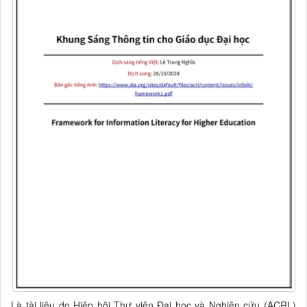
Là tài liệu do Hiệp hội Thư viện Đại học và Nghiên cứu (ACRL)