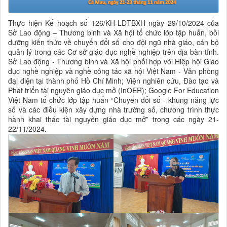
Thực hiện Kế hoạch số 126/KH-LĐTBXH ngày 29/10/2024 của
Sở Lao động – Thương binh và Xã hội tổ chức lớp tập huấn, bồi
dưỡng kiến thức về chuyển đổi số cho đội ngũ nhà giáo, cán bộ
quản lý trong các Cơ sở giáo dục nghề nghiệp trên địa bàn tỉnh.
Sở Lao động - Thương binh và Xã hội phối hợp với Hiệp hội Giáo
dục nghề nghiệp và nghề công tác xã hội Việt Nam - Văn phòng
đại diện tại thành phố Hồ Chí Minh; Viện nghiên cứu, Đào tạo và
Phát triển tài nguyên giáo dục mở (InOER); Google For Education
Việt Nam tổ chức lớp tập huấn “Chuyển đổi số - khung năng lực
số và các điều kiện xây dựng nhà trường số, chương trình thực
hành khai thác tài nguyên giáo dục mở” trong các ngày 21-
22/11/2024.