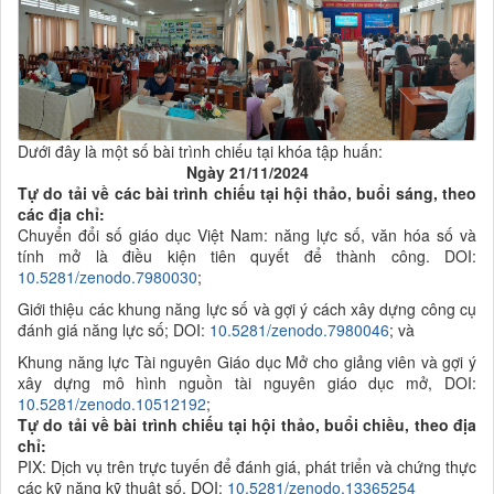
Dưới đây là một số bài trình chiếu tại khóa tập huấn:
Ngày 21/11/2024
Tự do tải về các bài trình chiếu tại hội thảo, buổi sáng, theo
các địa chỉ:
Chuyển đổi số giáo dục Việt Nam: năng lực số, văn hóa số và
tính mở là điều kiện tiên quyết để thành công. DOI:
10.5281/zenodo.7980030
;
Giới thiệu các khung năng lực số và gợi ý cách xây dựng công cụ
đánh giá năng lực số; DOI:
10.5281/zenodo.7980046
; và
Khung năng lực Tài nguyên Giáo dục Mở cho giảng viên và gợi ý
xây dựng mô hình nguồn tài nguyên giáo dục mở, DOI:
10.5281/zenodo.10512192
;
Tự do tải về bài trình chiếu tại hội thảo, buổi chiều, theo địa
chỉ:
PIX: Dịch vụ trên trực tuyến để đánh giá, phát triển và chứng thực
các kỹ năng kỹ thuật số, DOI:
10.5281/zenodo.13365254