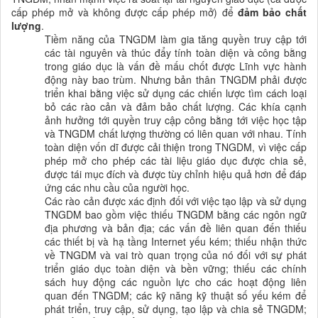
cấp phép mở và không được cấp phép mở) để
đảm bảo chất
lượng
.
Tiềm năng của TNGDM làm gia tăng quyền truy cập tới
các tài nguyên và thúc đẩy tính toàn diện và công bằng
trong giáo dục là vấn đề mấu chốt được Lĩnh vực hành
động này bao trùm. Nhưng bản thân TNGDM phải được
triển khai bằng việc sử dụng các chiến lược tìm cách loại
bỏ các rào cản và đảm bảo chất lượng. Các khía cạnh
ảnh hưởng tới quyền truy cập công bằng tới việc học tập
và TNGDM chất lượng thường có liên quan với nhau. Tính
toàn diện vốn dĩ được cải thiện trong TNGDM, vì việc cấp
phép mở cho phép các tài liệu giáo dục được chia sẻ,
được tái mục đích và được tùy chỉnh hiệu quả hơn để đáp
ứng các nhu cầu của người học.
Các rào cản được xác định đối với việc tạo lập và sử dụng
TNGDM bao gồm việc thiếu TNGDM bằng các
ngôn ngữ
địa phương và bản địa; các vấn đề liên quan đến thiếu
các thiết bị và hạ tầng Internet yếu kém; thiếu nhận thức
về TNGDM và vai trò quan trọng của nó đối với sự
phát
triển giáo dục toàn diện và bền vững; thiếu các chính
sách huy động các nguồn lực cho các hoạt động liên
quan đến TNGDM; các
kỹ năng
kỹ thuật số yếu kém để
phát triển
, truy cập, sử dụng, tạo lập và chia sẻ TNGDM;