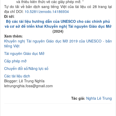
và thiếu kiến thức về các
giấy phép mở
.
”
Tự do tải về bản dịch sang tiếng Việt của tài liệu có 28 trang tại
địa chỉ DOI:
10.5281/zenodo.14186934
Đi tới
:
Bộ các tài liệu hướng dẫn của UNESCO cho các chính phủ
và cơ sở để triển khai Khuyến nghị Tài nguyên Giáo dục Mở
(2024)
Xem thêm:
K
huyến nghị
Tài nguyên Giáo dục Mở 2019 của UNESCO - bản
tiếng Việt
Tài nguyên Giáo dục Mở
Cấp phép mở
Chuyển đổi số/N
ăng lực số
Các tài liệu dịch
Blogger: Lê Trung Nghĩa
letrungnghia.foss@gmail.com
Tác giả:
Nghĩa Lê Trung