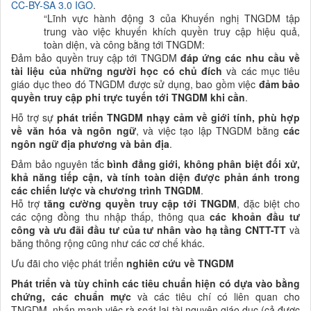
CC-BY-SA 3.0 IGO
.
“
Lĩnh vực hành động 3 của
K
huyến nghị TNGDM tập
trung vào việc khuyến khích quyền truy cập hiệu quả,
toàn diện, và công bằng tới TNGDM:
Đảm bảo quyền truy cập tới TNGDM
đáp ứng các nhu cầu về
tài liệu của những
người học có chủ đích
và các mục tiêu
giáo dục theo đó TNGDM được sử dụng, bao gồm việc
đảm bảo
quyền truy cập phi trực tuyến tới TNGDM khi cần
.
Hỗ trợ sự
phát triển TNGDM nhạy cảm về giới tính, phù hợp
về văn hóa và
ngôn ngữ
, và việc tạo lập TNGDM bằng
các
ngôn ngữ địa phương và bản địa
.
Đảm bảo nguyên tắc
bình đẳng giới, không
phân biệt đối xử
,
khả năng tiếp cận, và tính toàn diện được phản ánh trong
các chiến lược và
chương trình TNGDM
.
Hỗ trợ
tăng cường quyền truy cập tới TNGDM
, đặc biệt cho
các cộng đồng thu nhập thấp, thông qua
các khoản đầu tư
công và ưu đãi đầu tư của tư nhân vào hạ tầng CNTT-TT
và
băng thông rộng cũng như các cơ chế khác.
Ưu đãi cho việc phát triển
nghiên cứu về TNGDM
Phát triển và tùy chỉnh các tiêu chuẩn hiện có dựa vào bằng
chứng, các chuẩn mực
và các tiêu chí có liên quan cho
TNGDM, nhấn mạnh việc rà soát lại tài nguyên giáo dục (cả được