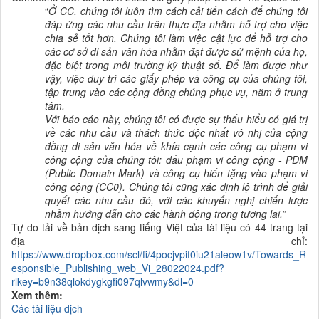
“
Ở CC, chúng tôi luôn tìm cách cải tiến cách để chúng tôi
đáp ứng các nhu cầu trên thực địa nhằm hỗ trợ cho việc
chia sẻ tốt hơn. Chúng tôi làm việc cật lực để hỗ trợ cho
các cơ sở di sản văn hóa nhằm đạt được sứ mệnh của họ,
đặc biệt trong môi trường kỹ thuật số. Để làm được như
vậy, việc duy trì các giấy phép và công cụ của chúng tôi,
tập trung vào các cộng đồng chúng phục vụ, nằm ở trung
tâm.
Với
báo cáo này, chúng tôi có được sự thấu hiểu có giá trị
về các nhu cầu và thách thức độc nhất vô nhị của cộng
đồng di sản văn hóa về khía cạnh các công cụ phạm vi
công cộng của chúng tôi
: dấu phạm vi công cộng - PDM
(Public Domain Mark) và công cụ hiến tặng vào phạm vi
công cộng (CC0). Chúng tôi cũng xác định lộ trình để giải
quyết các nhu cầu đó, với các khuyến nghị chiến lược
nhằm hướng dẫn cho các hành động trong tương lai.”
Tự do tải về bản dịch sang tiếng Việt của tài liệu có 44 trang tại
địa chỉ:
https://www.dropbox.com/scl/fi/4pocjvpif0iu21aleow1v/Towards_R
esponsible_Publishing_web_Vi_28022024.pdf?
rlkey=b9n38qlokdygkgfi097qlvwmy&dl=0
Xem thêm:
Các tài liệu dịch