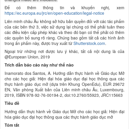
Để có thêm thông tin và
khuyến nghị, xem
https://ec.europa.eu/jrc/en/open-education/legal-notice
Liên minh châu Âu không sở hữu bản quyền đối với các tác phẩm
của các
bên thứ 3, việc sử dụng lại chúng có thể phải tuân theo
các điều kiện cấp phép khác và theo đó bạn có thể phải có thêm
các quyền bổ sung rõ ràng. Chúng bao gồm tất cả các hình ảnh
trong ấn phẩm này, được truy xuất từ
Shutterstock.com
.
Ngoại trừ những nơi được lưu ý khác, tất cả nội dung là của
@European Union, 2019
Trích dẫn báo cáo này như thế nào
Inamorato dos Santos, A. Hướng dẫn thực hành về
Giáo dục Mở
cho các học giả:
Hiện đại hóa giáo dục đại học thông qua các
thực hành
giáo dục mở (dựa trên Khung OpenEdu),
EUR 29672
EN, Văn phòng Xuất bản của
Liên minh châu Âu
, Luxembourg,
2019, ISBN 978-92-76-00194-2, doi:10.2760/55923, JRC115663
Tiêu đề
Hướng dẫn thực hành về
Giáo dục Mở cho các học giả:
Hiện đại
hóa giáo dục đại học thông qua các thực hành
giáo dục mở
Tóm tắt