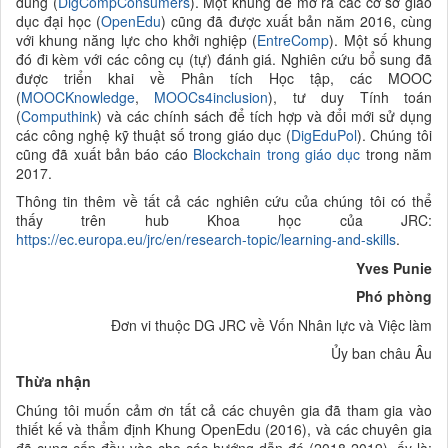
dùng (
DigCompCon
sumers
). Một khung để mở ra các cơ sở giáo
dục đại học (
OpenEdu
) cũng đã được xuất bản năm 2016, cùng
với khung năng lực cho khởi nghiệp (
Entre
Comp
). Một số khung
đó đi kèm với các công cụ (tự) đánh giá. Nghiên cứu bổ sung đã
được triển khai về Phân tích Học tập, các MOOC
(
MOOCKnowledge
,
MOOCs4inclusion
), tư duy Tính toán
(
Computh
ink
) và các chính sách để tích hợp và đổi mới sử dụng
các công nghệ kỹ thuật số trong giáo dục (
DigEduPol
). Chúng tôi
cũng đã xuất bản
báo cáo
Blo
ckchain trong giáo dục
trong năm
2017.
Thông tin thêm về tất cả các nghiên cứu của chúng tôi có thể
thấy trên hub Khoa học của JRC:
https://ec.europa.eu/jrc/en/research-topic/learning-and-skills
.
Yves Punie
Phó phòng
Đơn vi thuộc DG JRC về Vốn Nhân lực và Việc làm
Ủy ban châu Âu
Thừa nhận
Chúng tôi muốn cảm ơn tất cả các chuyên gia đã tham gia vào
thiết kế và thẩm định Khung OpenEdu (2016), và các chuyên gia
đã cung cấp đầu vào cho các hướng dẫn đó (2018-2019), ấy là: