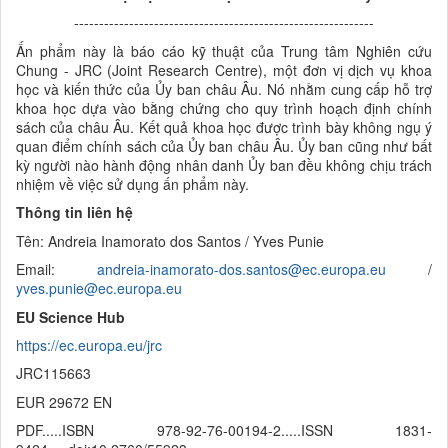
------------------------------------------------------------
Ấn phẩm này là
báo cáo kỹ thuật của Trung tâm Nghiên cứu
Chung - JRC (Joint Rese
arch Centre), một đơn vị dịch vụ
khoa
học và kiến thức của
Ủy ban châu Âu. Nó nhằm cung cấp hỗ trợ
khoa học dựa vào bằng chứng cho quy trình
hoạch định chính
sách của châu Âu. Kết quả
khoa học được trình bày không ngụ ý
quan điểm chính sách của
Ủy ban châu Âu. Ủy ban cũng như bất
kỳ người nào hành động nhân danh Ủy ban đều không chịu trách
nhiệm về việc sử dụng ấn phẩm này.
Thông tin liên hệ
Tên: Andreia Inamorato dos Santos / Yves Punie
Email:
andreia-inamorato-dos.santos@ec.europa.eu
/
yves.punie@ec.europa.eu
EU Science Hub
https://ec.europa.eu/jrc
JRC115663
EUR 29672 EN
PDF.....ISBN 978-92-76-00194-2.....ISSN 1831-