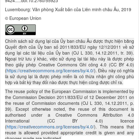
9424.....doi:10.2760/55923
Luxembourg: Văn phòng Xuất bản của Liên minh châu Âu, 2019
© European Union
Chính sách sử dụng lại của Ủy ban châu Âu được thực hiện bằng
Quyết định của Ủy ban số 2011/833/EU ngày 12/12/2011 về sử
dụng lại các tài liệu của Ủy ban (OJ L 330, 14.12.2011, tr. 39).
Ngoại trừ lưu ý khác, việc sử dụng lại tài liệu này là được phép
theo giấy phép
Creative Commons Ghi công 4.0 (CC BY 4.0)
(
https://creativecommons.org/licenses/by/4.0/
). Điều này có nghĩa
là sử dụng lại là được phép miễn là có thừa nhận ghi công phù
hợp và bất kỳ thay đổi nào được thực hiện cũng được chỉ ra.
The reuse policy of the European Commission is implemented by
the Commission Decision 2011/833/EU of 12 December 2011 on
the reuse of Commission documents (OJ L 330, 14.12.2011, p.
39). Except otherwise noted, the reuse of this document is
authorised under a Creative Commons Attribution 4.0
International (CC BY 4.0) licence
(
https://creativecommons.org/licenses/by/4.0/
). This means that
reuse is allowed provided appropriate credit is given and any
changes made are indicated.