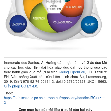
Inamorato dos Santos, A. Hướng dẫn thực hành về
Giáo dục Mở
cho các học giả:
Hiện đại hóa giáo dục đại học thông qua các
thực hành
giáo dục mở (dựa trên
Khung OpenEdu
),
EUR 29672
EN, Văn phòng Xuất bản của
Liên minh châu Âu
, Luxembourg,
2019, ISBN 978-92-76-00194-2, doi:10.2760/55923, JRC115663.
Giấy phép CC BY 4.0
.
Theo:
https://publications.jrc.ec.europa.eu/repository/handle/JRC11566
3
Xem mục lục của tài liệu ở cuối của bài này