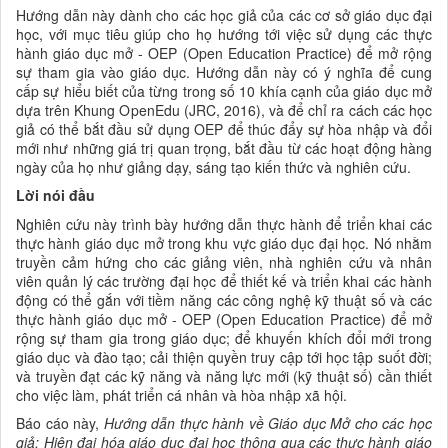
Hướng dẫn này dành cho các học giả của các
cơ sở giáo dục đại
học, với mục tiêu giúp cho họ hướng tới việc sử dụng các thực
hành
giáo dục mở - OEP (Open Education Practice) để mở rộng
sự tham gia vào giáo dục. Hướng dẫn này có ý nghĩa để cung
cấp sự hiểu biết của từng trong số 10 khía cạnh của giáo dục mở
dựa trên Khung OpenEdu (JRC, 2016), và để chỉ ra cách các học
giả có thể bắt đầu sử dụng OEP để thúc đẩy sự hòa nhập và đổi
mới như những giá trị quan trọng, bắt đầu từ các hoạt động hàng
ngày của họ như giảng dạy, sáng tạo kiến thức và nghiên cứu.
Lời nói đầu
Nghiên cứu này trình bày hướng dẫn thực hành để triển khai các
thực hành giáo dục mở trong khu vực giáo dục đại học. Nó nhằm
truyền cảm hứng cho các giảng viên, nhà nghiên cứu và nhân
viên quản lý các trường đại học để thiết kế và triển khai các hành
động có thể gắn với tiềm năng các công nghệ kỹ thuật số và các
thực hành giáo dục mở - OEP (Open Education Practice) để mở
rộng sự tham gia trong giáo dục; để khuyến khích đổi mới trong
giáo dục và đào tạo; cải thiện quyền truy cập tới học tập suốt đời;
và truyền đạt các kỹ năng và năng lực mới (kỹ thuật số) cần thiết
cho việc làm, phát triển cá nhân và hòa nhập xã hội.
Báo cáo này,
Hướng dẫn thực hành về
Giáo dục Mở cho các học
giả:
Hiện đại hóa giáo dục đại học thông qua các thực hành
giáo