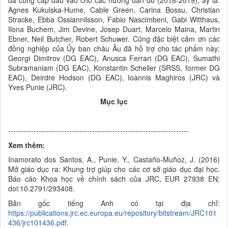
Agnes Kukulska-Hume, Cable Green, Carina Bossu, Christian
Stracke, Ebba Ossiannilsson, Fabio Nascimbeni, Gabi Witthaus,
Ilona Buchem, Jim Devine, Josep Duart, Marcelo Maina, Martin
Ebner, Neil Butcher, Robert Schuwer. Cũng đặc biệt cảm ơn các
đồng nghiệp của
Ủy ban châu Âu đã hỗ trợ cho tác phẩm này:
Georgi Dimitrov (DG EAC), Anusca Ferrari (DG EAC), Sumathi
Subramaniam (DG EAC), Konstantin Scheller (SRSS, former DG
EAC), Deirdre Hodson (DG EAC), Ioannis Maghiros (JRC) và
Yves Punie (JRC).
Mục lục
-----------------------------------------------------------------------
Xem thêm:
Inamorato dos Santos, A., Punie, Y., Castaño-Muñoz, J. (2016)
Mở giáo dục ra: Khung trợ giúp cho các cơ sở giáo dục đại học.
Báo cáo Khoa học về chính sách của JRC, EUR 27938 EN;
doi:10.2791/293408.
Bản gốc tiếng Anh có tại địa chỉ:
https://publications.jrc.ec.europa.eu/repository/bitstream/JRC101
436/jrc101436.pdf
.