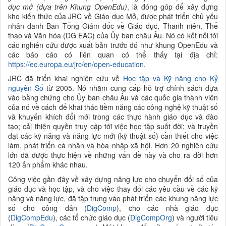
dục mở (dựa trên Khung OpenEdu)
, là đóng góp để
xây dựng
kho kiến thức của JRC về
Giáo dục Mở, được
phát triển chủ yếu
nhân danh Ban Tổng Giám đốc về Giáo dục, Thanh niên, Thể
thao và Văn hóa (DG EAC) của
Ủy ban châu Âu. Nó có kết nối tới
các nghiên cứu được xuất bản trước đó như khung OpenEdu và
các báo cáo có liên quan có thể thấy tại địa chỉ:
https://ec.europa.eu/jrc/en/open-education
.
JRC đã triển khai nghiên cứu về
Học tập và Kỹ năng cho Kỷ
nguyên Số
từ 2005. Nó nhằm cung cấp hỗ trợ chính sách dựa
vào bằng chứng cho Ủy ban châu Âu và các
quốc gia thành viên
của nó về cách để khai thác tiềm năng các công nghệ kỹ thuật số
và khuyến khích đổi mới trong các thực hành
giáo dục và
đào
tạo; cải thiện quyền truy cập tới việc
học tập suốt đời; và truyền
đạt các kỹ năng và năng lực mới (kỹ thuật số) cần thiết cho việc
làm, phát triển cá nhân và hòa nhập xã hội. Hơn 20 nghiên cứu
lớn đã được thực hiện về những vấn đề này và cho ra đời hơn
120 ấn phẩm khác nhau.
Công việc gần đây về xây dựng năng lực cho chuyển đổi số của
giáo dục và học tập, và cho việc thay đổi các yêu cầu về các kỹ
năng và năng lực, đã tập trung vào phát triển các khung năng lực
số cho công dân (
DigComp
), cho các nhà giáo dục
(
DigCompEdu
), các tổ chức giáo dục (
DigCompOrg
) và người tiêu