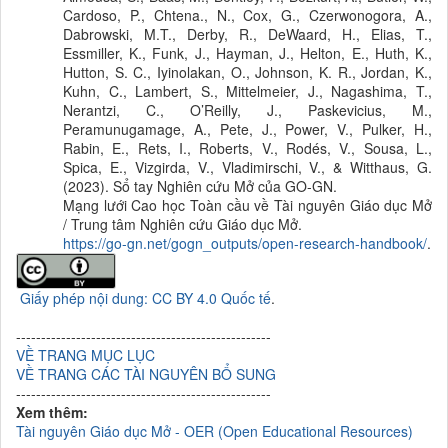
Cardoso, P., Chtena., N., Cox, G., Czerwonogora, A.,
Dabrowski, M.T., Derby, R., DeWaard, H., Elias, T.,
Essmiller, K., Funk, J., Hayman, J., Helton, E., Huth, K.,
Hutton, S. C., Iyinolakan, O., Johnson, K. R., Jordan, K.,
Kuhn, C., Lambert, S., Mittelmeier, J., Nagashima, T.,
Nerantzi, C., O’Reilly, J., Paskevicius, M.,
Peramunugamage, A., Pete, J., Power, V., Pulker, H.,
Rabin, E., Rets, I., Roberts, V., Rodés, V., Sousa, L.,
Spica, E., Vizgirda, V., Vladimirschi, V., & Witthaus, G.
(2023). Sổ tay Nghiên cứu Mở của GO-GN.
Mạng lưới Cao học Toàn cầu về Tài nguyên Giáo dục Mở
/ Trung tâm Nghiên cứu Giáo dục Mở.
https://go-gn.net/gogn_outputs/open-research-handbook/
.
Giấy phép nội dung: CC BY 4.0 Quốc tế
.
---------------------------------------------------
VỀ TRANG MỤC LỤC
VỀ TRANG CÁC TÀI NGUYÊN BỔ SUNG
---------------------------------------------------
Xem thêm:
Tài nguyên Giáo dục Mở - OER (Open Educational Resources)