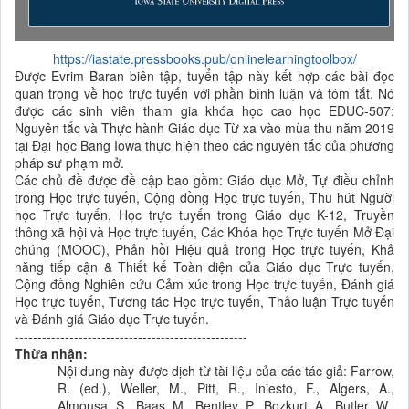
https://iastate.pressbooks.pub/onlinelearningtoolbox/
Được Evrim Baran biên tập, tuyển tập này kết hợp các bài đọc
quan trọng về học trực tuyến với phần bình luận và tóm tắt. Nó
được các sinh viên tham gia khóa học cao học EDUC-507:
Nguyên tắc và Thực hành Giáo dục Từ xa vào mùa thu năm 2019
tại Đại học Bang Iowa thực hiện theo các nguyên tắc của phương
pháp sư phạm mở.
Các chủ đề được đề cập bao gồm: Giáo dục Mở, Tự điều chỉnh
trong Học trực tuyến, Cộng đồng Học trực tuyến, Thu hút Người
học Trực tuyến, Học trực tuyến trong Giáo dục K-12, Truyền
thông xã hội và Học trực tuyến, Các Khóa học Trực tuyến Mở Đại
chúng (MOOC), Phản hồi Hiệu quả trong Học trực tuyến, Khả
năng tiếp cận & Thiết kế Toàn diện của Giáo dục Trực tuyến,
Cộng đồng Nghiên cứu Cảm xúc trong Học trực tuyến, Đánh giá
Học trực tuyến, Tương tác Học trực tuyến, Thảo luận Trực tuyến
và Đánh giá Giáo dục Trực tuyến.
---------------------------------------------------
Thừa nhận:
Nội dung này được dịch từ tài liệu của các tác giả: Farrow,
R. (ed.), Weller, M., Pitt, R., Iniesto, F., Algers, A.,
Almousa, S., Baas, M., Bentley, P., Bozkurt, A., Butler, W.,