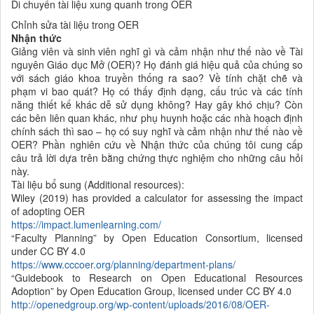
Di chuyển tài liệu xung quanh trong OER
Chỉnh sửa tài liệu trong OER
Nhận thức
Giảng viên và sinh viên nghĩ gì và cảm nhận như thế nào về Tài
nguyên Giáo dục Mở (OER)? Họ đánh giá hiệu quả của chúng so
với sách giáo khoa truyền thống ra sao? Về tính chặt chẽ và
phạm vi bao quát? Họ có thấy định dạng, cấu trúc và các tính
năng thiết kế khác dễ sử dụng không? Hay gây khó chịu? Còn
các bên liên quan khác, như phụ huynh hoặc các nhà hoạch định
chính sách thì sao – họ có suy nghĩ và cảm nhận như thế nào về
OER? Phần nghiên cứu về Nhận thức của chúng tôi cung cấp
câu trả lời dựa trên bằng chứng thực nghiệm cho những câu hỏi
này.
Tài liệu bổ sung (Additional resources):
Wiley (2019) has provided a calculator for assessing the impact
of adopting OER
https://impact.lumenlearning.com/
“Faculty Planning” by Open Education Consortium, licensed
under CC BY 4.0
https://www.cccoer.org/planning/department-plans/
“Guidebook to Research on Open Educational Resources
Adoption” by Open Education Group, licensed under CC BY 4.0
http://openedgroup.org/wp-content/uploads/2016/08/OER-