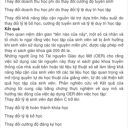
Thay đổi doanh thu học phí do thay đổi cường độ tuyển sinh
Thay đổi doanh thu học phí do thay đổi tỷ lệ duy trì học tập
Thay đổi khả năng tiếp cận nguồn tài trợ dựa trên hiệu suất do
thay đổi tỷ lệ bỏ học, cường độ tuyển sinh và tỷ lệ duy trì học tập
Kết quả
Theo quan niệm dân gian "tiền nào của nấy", một số cá nhân và
tổ chức lo ngại rằng việc học tập của sinh viên sẽ bị ảnh hưởng
khi sinh viên sử dụng các tài nguyên miễn phí, được cấp phép mở
thay vì sách giáo khoa giá 200 đô la.
Những người ủng hộ Tài nguyên Giáo dục Mở (OER) cho rằng
việc sử dụng các tài nguyên này thay vì sách giáo khoa truyền
thống của nhà xuất bản hoặc tài liệu kỹ thuật số sẽ làm tăng khả
năng tiếp cận của sinh viên tới các tài liệu học tập quan trọng và
mở rộng quyền tự do học thuật của giảng viên, từ đó cải thiện kết
quả học tập của sinh viên. Phần nghiên cứu về Kết quả của
chúng tôi cung cấp bằng chứng thực nghiệm về quy mô và
hướng tác động của việc áp dụng OER đến việc học tập:
Thay đổi tỷ lệ sinh viên đạt điểm C trở lên
Thay đổi tỷ lệ hoàn thành khóa học
Thay đổi tỷ lệ bỏ học
Thay đổi cường độ đăng ký học