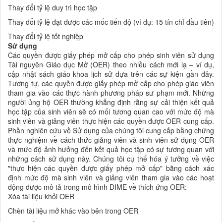
Thay đổi tỷ lệ duy trì học tập
Thay đổi tỷ lệ đạt được các mốc tiến độ (ví dụ: 15 tín chỉ đầu tiên)
Thay đổi tỷ lệ tốt nghiệp
Sử dụng
Các quyền được giấy phép mở cấp cho phép sinh viên sử dụng
Tài nguyên Giáo dục Mở (OER) theo nhiều cách mới lạ – ví dụ,
cập nhật sách giáo khoa lịch sử dựa trên các sự kiện gần đây.
Tương tự, các quyền được giấy phép mở cấp cho phép giáo viên
tham gia vào các thực hành phương pháp sư phạm mới. Những
người ủng hộ OER thường khẳng định rằng sự cải thiện kết quả
học tập của sinh viên sẽ có mối tương quan cao với mức độ mà
sinh viên và giảng viên thực hiện các quyền được OER cung cấp.
Phần nghiên cứu về Sử dụng của chúng tôi cung cấp bằng chứng
thực nghiệm về cách thức giảng viên và sinh viên sử dụng OER
và mức độ ảnh hưởng đến kết quả học tập có sự tương quan với
những cách sử dụng này. Chúng tôi cụ thể hóa ý tưởng về việc
"thực hiện các quyền được giấy phép mở cấp" bằng cách xác
định mức độ mà sinh viên và giảng viên tham gia vào các hoạt
động được mô tả trong mô hình DIME về thích ứng OER:
Xóa tài liệu khỏi OER
Chèn tài liệu mở khác vào bên trong OER