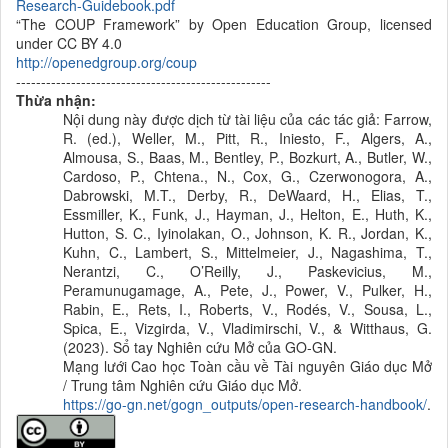
Research-Guidebook.pdf
“The COUP Framework” by Open Education Group, licensed
under CC BY 4.0
http://openedgroup.org/coup
---------------------------------------------------
Thừa nhận:
Nội dung này được dịch từ tài liệu của các tác giả: Farrow,
R. (ed.), Weller, M., Pitt, R., Iniesto, F., Algers, A.,
Almousa, S., Baas, M., Bentley, P., Bozkurt, A., Butler, W.,
Cardoso, P., Chtena., N., Cox, G., Czerwonogora, A.,
Dabrowski, M.T., Derby, R., DeWaard, H., Elias, T.,
Essmiller, K., Funk, J., Hayman, J., Helton, E., Huth, K.,
Hutton, S. C., Iyinolakan, O., Johnson, K. R., Jordan, K.,
Kuhn, C., Lambert, S., Mittelmeier, J., Nagashima, T.,
Nerantzi, C., O’Reilly, J., Paskevicius, M.,
Peramunugamage, A., Pete, J., Power, V., Pulker, H.,
Rabin, E., Rets, I., Roberts, V., Rodés, V., Sousa, L.,
Spica, E., Vizgirda, V., Vladimirschi, V., & Witthaus, G.
(2023). Sổ tay Nghiên cứu Mở của GO-GN.
Mạng lưới Cao học Toàn cầu về Tài nguyên Giáo dục Mở
/ Trung tâm Nghiên cứu Giáo dục Mở.
https://go-gn.net/gogn_outputs/open-research-handbook/
.