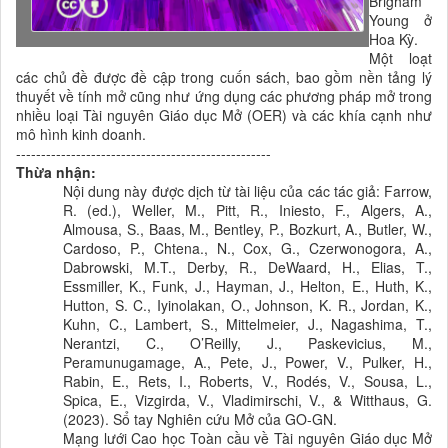
Brigham
Young ở
Hoa Kỳ.
Một loạt
các chủ đề được đề cập trong cuốn sách, bao gồm nền tảng lý
thuyết về tính mở cũng như ứng dụng các phương pháp mở trong
nhiều loại Tài nguyên Giáo dục Mở (OER) và các khía cạnh như
mô hình kinh doanh.
---------------------------------------------------
Thừa nhận:
Nội dung này được dịch từ tài liệu của các tác giả: Farrow,
R. (ed.), Weller, M., Pitt, R., Iniesto, F., Algers, A.,
Almousa, S., Baas, M., Bentley, P., Bozkurt, A., Butler, W.,
Cardoso, P., Chtena., N., Cox, G., Czerwonogora, A.,
Dabrowski, M.T., Derby, R., DeWaard, H., Elias, T.,
Essmiller, K., Funk, J., Hayman, J., Helton, E., Huth, K.,
Hutton, S. C., Iyinolakan, O., Johnson, K. R., Jordan, K.,
Kuhn, C., Lambert, S., Mittelmeier, J., Nagashima, T.,
Nerantzi, C., O’Reilly, J., Paskevicius, M.,
Peramunugamage, A., Pete, J., Power, V., Pulker, H.,
Rabin, E., Rets, I., Roberts, V., Rodés, V., Sousa, L.,
Spica, E., Vizgirda, V., Vladimirschi, V., & Witthaus, G.
(2023). Sổ tay Nghiên cứu Mở của GO-GN.
Mạng lưới Cao học Toàn cầu về Tài nguyên Giáo dục Mở