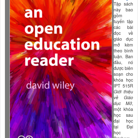
Tập sách
này bao
gồm
tuyển tập
các bài
đọc về
giáo dục
mở kèm
theo bình
luận. Ban
đầu, nó
được biên
soạn cho
khóa học
IPT 515R
Giới thiệu
về Giáo
dục Mở
,
một khóa
học sau
đại học
tại Đại
học