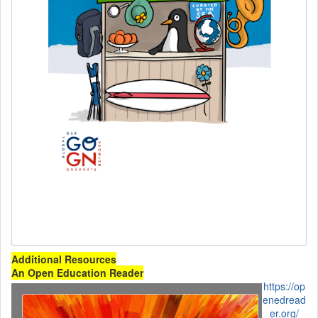
Additional Resources
An Open Education Reader
https://op
enedread
er.org/