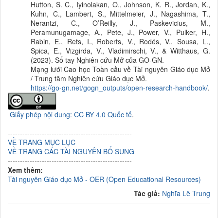
Hutton, S. C., Iyinolakan, O., Johnson, K. R., Jordan, K.,
Kuhn, C., Lambert, S., Mittelmeier, J., Nagashima, T.,
Nerantzi, C., O’Reilly, J., Paskevicius, M.,
Peramunugamage, A., Pete, J., Power, V., Pulker, H.,
Rabin, E., Rets, I., Roberts, V., Rodés, V., Sousa, L.,
Spica, E., Vizgirda, V., Vladimirschi, V., & Witthaus, G.
(2023). Sổ tay Nghiên cứu Mở của GO-GN.
Mạng lưới Cao học Toàn cầu về Tài nguyên Giáo dục Mở
/ Trung tâm Nghiên cứu Giáo dục Mở.
https://go-gn.net/gogn_outputs/open-research-handbook/
.
Giấy phép nội dung: CC BY 4.0 Quốc tế
.
---------------------------------------------------
VỀ TRANG MỤC LỤC
VỀ TRANG CÁC TÀI NGUYÊN BỔ SUNG
---------------------------------------------------
Xem thêm:
Tài nguyên Giáo dục Mở - OER (Open Educational Resources)
Tác giả:
Nghĩa Lê Trung