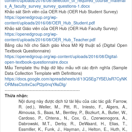
content/uploads/2016/08/Selection_of_required_course_material
s_A_faculty_survey_survey_questions-1.docx
Khảo sát Sinh viên của OER Hub (OER Hub Student Survey)
https://openedgroup.org/wp-
content/uploads/2016/08/OER_Hub_Student.pdf
Khảo sát Giáo viên của OER Hub (OER Hub Faculty Survey)
https://openedgroup.org/wp-
content/uploads/2016/08/OER_Hub_Teacher.pdf
Bảng câu hỏi cho Sách giáo khoa Mở Kỹ thuật số (Digital Open
Textbook Questionnaire)
https://openedgroup.org/wp-content/uploads/2016/08/Digital-
open-textbook-questionnaire.docx
Mẫu Template thu thập dữ liệu mẫu với các định nghĩa (Sample
Data Collection Template with Definitions)
https://docs.google.com/spreadsheets/d/13QSEg7YSEUsR7CyNK
ORMssCto9xCscPt2p0nqYAsDlg/
---------------------------------------------------
Thừa nhận:
Nội dung này được dịch từ tài liệu của các tác giả: Farrow,
R. (ed.), Weller, M., Pitt, R., Iniesto, F., Algers, A.,
Almousa, S., Baas, M., Bentley, P., Bozkurt, A., Butler, W.,
Cardoso, P., Chtena., N., Cox, G., Czerwonogora, A.,
Dabrowski, M.T., Derby, R., DeWaard, H., Elias, T.,
Essmiller, K., Funk, J., Hayman, J., Helton, E., Huth, K.,