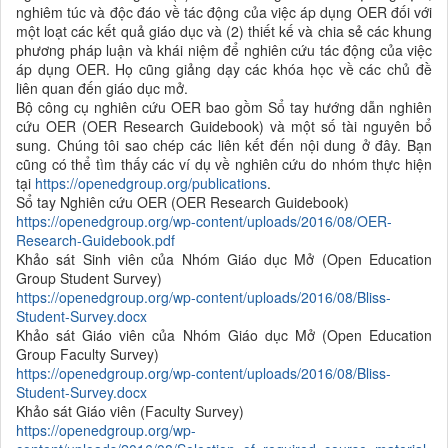
nghiêm túc và độc đáo về tác động của việc áp dụng OER đối với
một loạt các kết quả giáo dục và (2) thiết kế và chia sẻ các khung
phương pháp luận và khái niệm để nghiên cứu tác động của việc
áp dụng OER. Họ cũng giảng dạy các khóa học về các chủ đề
liên quan đến giáo dục mở.
Bộ công cụ nghiên cứu OER bao gồm Sổ tay hướng dẫn nghiên
cứu OER (OER Research Guidebook) và một số tài nguyên bổ
sung. Chúng tôi sao chép các liên kết đến nội dung ở đây. Bạn
cũng có thể tìm thấy các ví dụ về nghiên cứu do nhóm thực hiện
tại
https://openedgroup.org/publications
.
Sổ tay Nghiên cứu OER (OER Research Guidebook)
https://openedgroup.org/wp-content/uploads/2016/08/OER-
Research-Guidebook.pdf
Khảo sát Sinh viên của Nhóm Giáo dục Mở (Open Education
Group Student Survey)
https://openedgroup.org/wp-content/uploads/2016/08/Bliss-
Student-Survey.docx
Khảo sát Giáo viên của Nhóm Giáo dục Mở (Open Education
Group Faculty Survey)
https://openedgroup.org/wp-content/uploads/2016/08/Bliss-
Student-Survey.docx
Khảo sát Giáo viên (Faculty Survey)
https://openedgroup.org/wp-