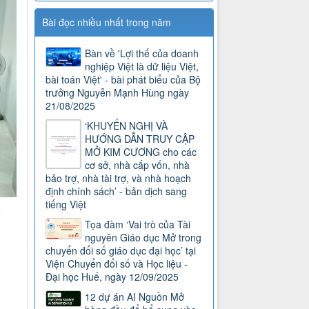
Bài đọc nhiều nhất trong năm
Bàn về 'Lợi thế của doanh
nghiệp Việt là dữ liệu Việt,
bài toán Việt' - bài phát biểu của Bộ
trưởng Nguyễn Mạnh Hùng ngày
21/08/2025
‘KHUYẾN NGHỊ VÀ
HƯỚNG DẪN TRUY CẬP
MỞ KIM CƯƠNG cho các
cơ sở, nhà cấp vốn, nhà
bảo trợ, nhà tài trợ, và nhà hoạch
định chính sách’ - bản dịch sang
tiếng Việt
8
Tọa đàm ‘Vai trò của Tài
nguyên Giáo dục Mở trong
chuyển đổi số giáo dục đại học’ tại
Viện Chuyển đổi số và Học liệu -
Đại học Huế, ngày 12/09/2025
12 dự án AI Nguồn Mở