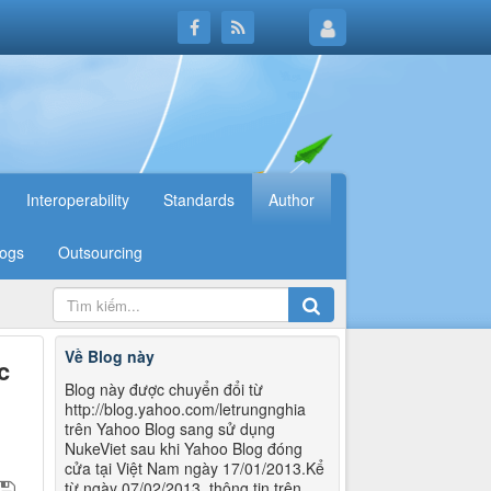
Interoperability
Standards
Author
logs
Outsourcing
Về Blog này
c
Blog này được chuyển đổi từ
http://blog.yahoo.com/letrungnghia
trên Yahoo Blog sang sử dụng
NukeViet sau khi Yahoo Blog đóng
cửa tại Việt Nam ngày 17/01/2013.Kể
từ ngày 07/02/2013, thông tin trên