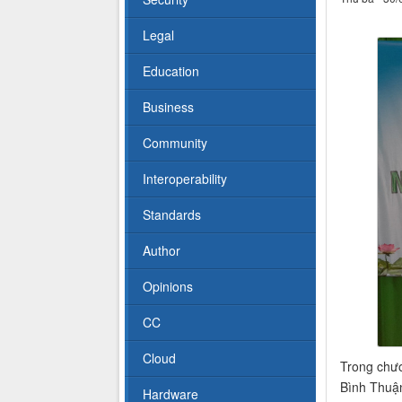
Legal
Education
Business
Community
Interoperability
Standards
Author
Opinions
CC
Cloud
Trong chươ
Bình Thuậ
Hardware