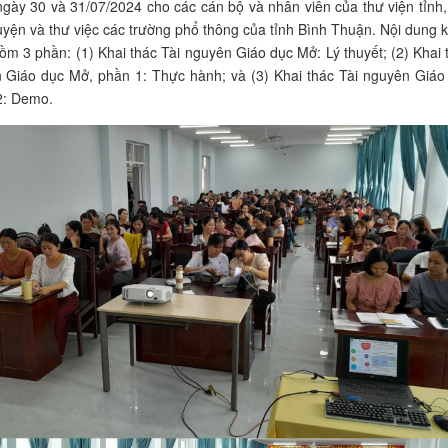
ngày 30 và 31/07/2024 cho các cán bộ và nhân viên của thư viện tỉnh,
uyện và thư việc các trường phổ thông của tỉnh Bình Thuận. Nội dung 
ồm 3 phần: (1) Khai thác Tài nguyên Giáo dục Mở: Lý thuyết; (2) Khai 
 Giáo dục Mở, phần 1: Thực hành; và (3) Khai thác Tài nguyên Giáo
2: Demo.