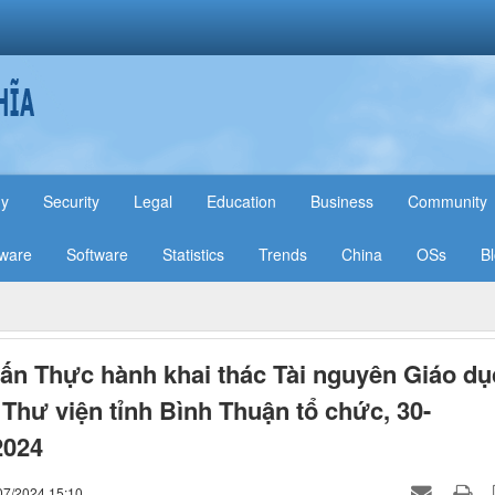
hy
Security
Legal
Education
Business
Community
ware
Software
Statistics
Trends
China
OSs
B
ấn Thực hành khai thác Tài nguyên Giáo dụ
Thư viện tỉnh Bình Thuận tổ chức, 30-
2024
07/2024 15:10