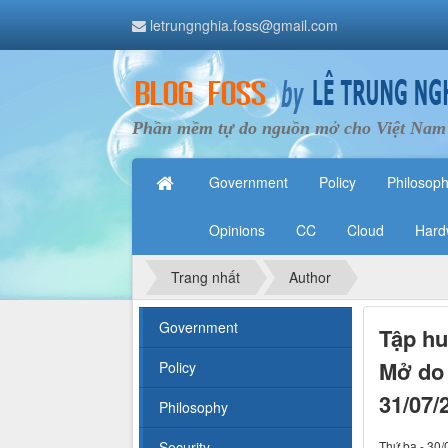
letrungnghia.foss@gmail.com
Phần mềm tự do nguồn mở cho Việt Nam
Government
Policy
Philosop
Opinions
CC
Cloud
Hard
Trang nhất
Author
Government
Tập hu
Mở do 
Policy
31/07/
Philosophy
Security
Thứ ba - 30/