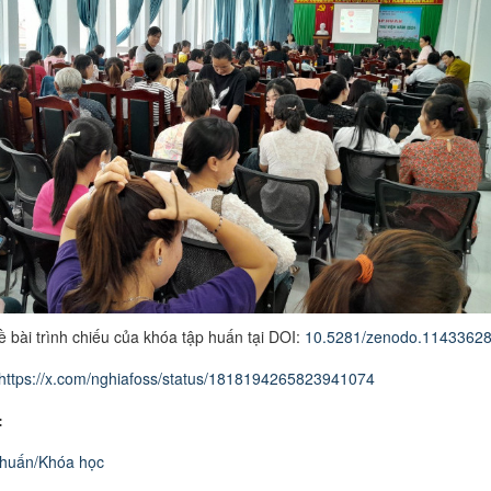
ề bài trình chiếu của khóa tập huấn tại DOI:
10.5281/zenodo.1143362
https://x.com/nghiafoss/status/1818194265823941074
:
huấn/Khóa học