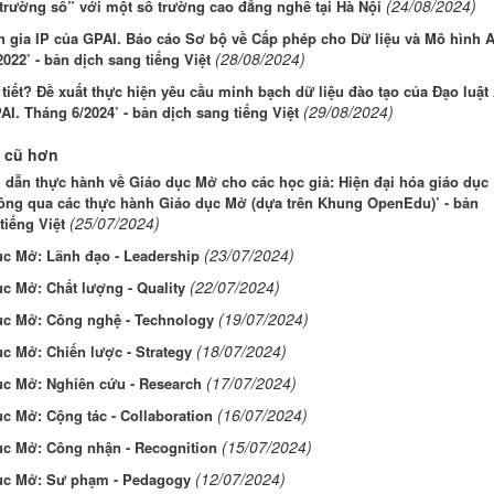
(24/08/2024)
trường số” với một số trường cao đẳng nghề tại Hà Nội
 gia IP của GPAI. Báo cáo Sơ bộ về Cấp phép cho Dữ liệu và Mô hình A
(28/08/2024)
022’ - bản dịch sang tiếng Việt
 tiết? Đề xuất thực hiện yêu cầu minh bạch dữ liệu đào tạo của Đạo luật 
(29/08/2024)
AI. Tháng 6/2024’ - bản dịch sang tiếng Việt
 cũ hơn
dẫn thực hành về Giáo dục Mở cho các học giả: Hiện đại hóa giáo dục
hông qua các thực hành Giáo dục Mở (dựa trên Khung OpenEdu)’ - bản
(25/07/2024)
tiếng Việt
(23/07/2024)
ục Mở: Lãnh đạo - Leadership
(22/07/2024)
c Mở: Chất lượng - Quality
(19/07/2024)
ục Mở: Công nghệ - Technology
(18/07/2024)
c Mở: Chiến lược - Strategy
(17/07/2024)
ục Mở: Nghiên cứu - Research
(16/07/2024)
c Mở: Cộng tác - Collaboration
(15/07/2024)
ục Mở: Công nhận - Recognition
(12/07/2024)
ục Mở: Sư phạm - Pedagogy