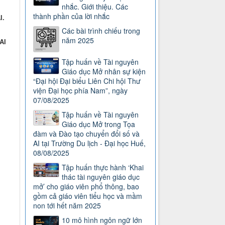
nhắc. Giới thiệu. Các
thành phần của lời nhắc
I.
Các bài trình chiếu trong
năm 2025
AI
Tập huấn về Tài nguyên
Giáo dục Mở nhân sự kiện
“Đại hội Đại biểu Liên Chi hội Thư
viện Đại học phía Nam”, ngày
07/08/2025
Tập huấn về Tài nguyên
Giáo dục Mở trong Tọa
đàm và Đào tạo chuyển đổi số và
AI tại Trường Du lịch - Đại học Huế,
08/08/2025
Tập huấn thực hành ‘Khai
thác tài nguyên giáo dục
mở’ cho giáo viên phổ thông, bao
gồm cả giáo viên tiểu học và mầm
non tới hết năm 2025
10 mô hình ngôn ngữ lớn