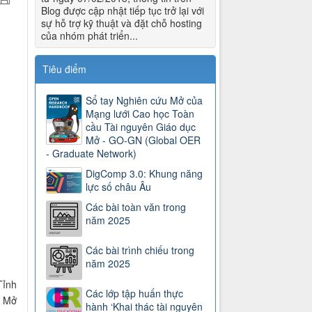
Blog được cập nhật tiếp tục trở lại với
sự hỗ trợ kỹ thuật và đặt chỗ hosting
của nhóm phát triển...
Tiêu điểm
Sổ tay Nghiên cứu Mở của
Mạng lưới Cao học Toàn
cầu Tài nguyên Giáo dục
Mở - GO-GN (Global OER
- Graduate Network)
DigComp 3.0: Khung năng
lực số châu Âu
Các bài toàn văn trong
năm 2025
Các bài trình chiếu trong
năm 2025
Tỉnh
Các lớp tập huấn thực
c Mở
hành ‘Khai thác tài nguyên