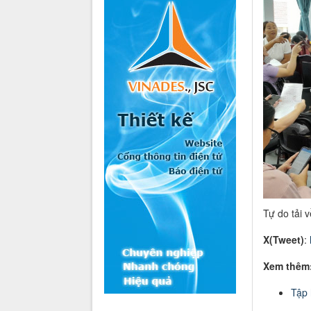
Tự do tải v
X(Tweet)
:
Xem thêm
Tập 