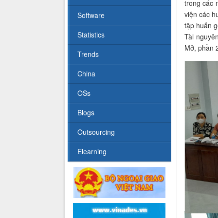
trong các 
viện các h
Software
tập huấn g
Statistics
Tài nguyên
Mở, phần 
Trends
China
OSs
Blogs
Outsourcing
Elearning