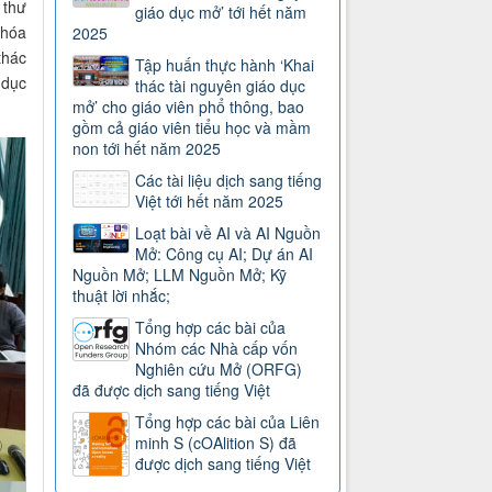
 thư
giáo dục mở’ tới hết năm
khóa
2025
thác
Tập huấn thực hành ‘Khai
 dục
thác tài nguyên giáo dục
mở’ cho giáo viên phổ thông, bao
gồm cả giáo viên tiểu học và mầm
non tới hết năm 2025
Các tài liệu dịch sang tiếng
Việt tới hết năm 2025
Loạt bài về AI và AI Nguồn
Mở: Công cụ AI; Dự án AI
Nguồn Mở; LLM Nguồn Mở; Kỹ
thuật lời nhắc;
Tổng hợp các bài của
Nhóm các Nhà cấp vốn
Nghiên cứu Mở (ORFG)
đã được dịch sang tiếng Việt
Tổng hợp các bài của Liên
minh S (cOAlition S) đã
được dịch sang tiếng Việt