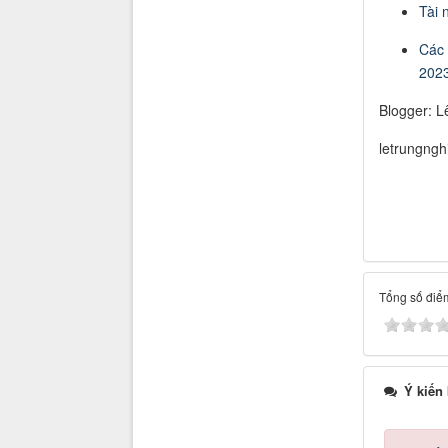
Tài 
Các 
202
Blogger: L
letrungng
Tổng số điểm
Ý kiến