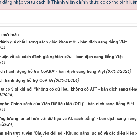
 đăng nhập với tư cách là
Thành viên chính thức
để có thể bình luậ
 mới hơn
đánh giá chất lượng sách giáo khoa mở’ - bản dịch sang tiếng Việt
24)
huận về cải cách đánh giá nghiên cứu’ - bản dịch sang tiếng Việt
24)
(07/08/2024)
ch hành động hỗ trợ CoARA’ - bản dịch sang tiếng Việt
(08/08/2024)
ch hành động hỗ trợ CoARA
ta có ý gì khi nói “không có dữ liệu, không có AI”’ - bản dịch sang tiến
8/2024)
ngôn Chính sách của Viện Dữ liệu Mở (ODI)’ - bản dịch sang tiếng Việt
24)
ng tương lai tốt hơn với dữ liệu và AI: sách trắng’ - bản dịch sang tiếng
8/2024)
n trên trực tuyến ‘Chuyển đổi số - Khung năng lực số và các điều kiện 