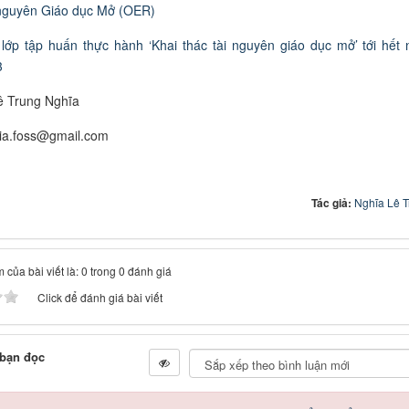
nguyên Giáo dục Mở (OER)
lớp tập huấn thực hành ‘Khai thác tài nguyên giáo dục mở’ tới hết
3
ê Trung Nghĩa
hia.foss@gmail.com
Tác giả:
Nghĩa Lê 
 của bài viết là: 0 trong 0 đánh giá
Click để đánh giá bài viết
 bạn đọc