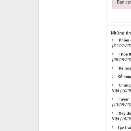
Bạn cần
Những tin
‘Phiếu 
(31/07/20
‘Thỏa t
(05/08/20
‘Kế hoạ
Kế hoạ
‘Chúng 
(10/0
Việt
‘Tuyên 
(13/08/20
‘Xây dự
(15/0
Việt
Tập huấ