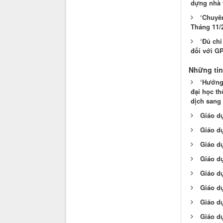
dựng nhà 
‘Chuyên
Tháng 11/2
‘Đủ chi
đối với GP
Những tin
‘Hướng 
đại học t
dịch sang 
Giáo d
Giáo dụ
Giáo d
Giáo dụ
Giáo d
Giáo dụ
Giáo d
Giáo d