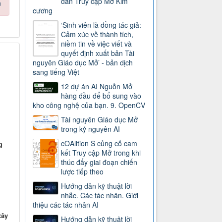
dẫn Truy cập Mở Kim
n
cương
‘Sinh viên là đồng tác giả:
Cảm xúc về thành tích,
niềm tin về việc viết và
quyết định xuất bản Tài
nguyên Giáo dục Mở’ - bản dịch
sang tiếng Việt
12 dự án AI Nguồn Mở
hàng đầu để bổ sung vào
kho công nghệ của bạn. 9. OpenCV
Tài nguyên Giáo dục Mở
trong kỷ nguyên AI
cOAlition S củng cố cam
g
kết Truy cập Mở trong khi
thúc đẩy giai đoạn chiến
lược tiếp theo
Hướng dẫn kỹ thuật lời
nhắc. Các tác nhân. Giới
thiệu các tác nhân AI
xây
Hướng dẫn kỹ thuật lời