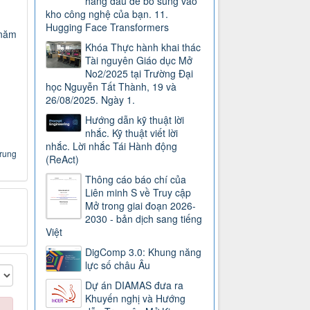
hàng đầu để bổ sung vào
kho công nghệ của bạn. 11.
Hugging Face Transformers
 năm
Khóa Thực hành khai thác
Tài nguyên Giáo dục Mở
No2/2025 tại Trường Đại
học Nguyễn Tất Thành, 19 và
26/08/2025. Ngày 1.
Hướng dẫn kỹ thuật lời
nhắc. Kỹ thuật viết lời
nhắc. Lời nhắc Tái Hành động
Trung
(ReAct)
Thông cáo báo chí của
Liên minh S về Truy cập
Mở trong giai đoạn 2026-
2030 - bản dịch sang tiếng
Việt
DigComp 3.0: Khung năng
lực số châu Âu
Dự án DIAMAS đưa ra
Khuyến nghị và Hướng