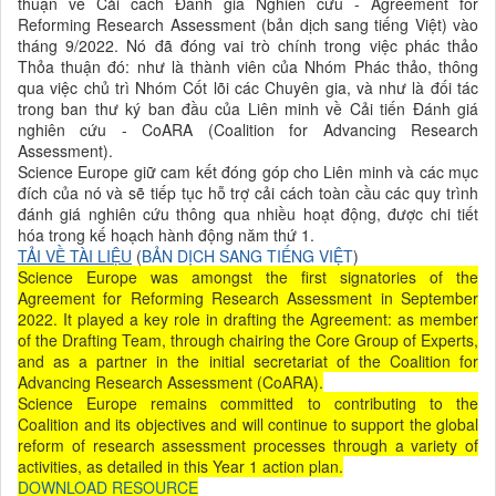
thuận về Cải cách Đánh giá Nghiên cứu - Agreement for
Reforming Research Assessment (bản dịch sang tiếng Việt) vào
tháng 9/2022. Nó đã đóng vai trò chính trong việc phác thảo
Thỏa thuận đó: như là thành viên của Nhóm Phác thảo, thông
qua việc chủ trì Nhóm Cốt lõi các Chuyên gia, và như là đối tác
trong ban thư ký ban đầu của Liên minh về Cải tiến Đánh giá
nghiên cứu - CoARA (Coalition for Advancing Research
Assessment).
Science Europe giữ cam kết đóng góp cho Liên minh và các mục
đích của nó và sẽ tiếp tục hỗ trợ cải cách toàn cầu các quy trình
đánh giá nghiên cứu thông qua nhiều hoạt động, được chi tiết
hóa trong kế hoạch hành động năm thứ 1.
TẢI VỀ TÀI LIỆU
(
BẢN DỊCH SANG TIẾNG VIỆT
)
Science Europe was amongst the first signatories of the
Agreement for Reforming Research Assessment in September
2022. It played a key role in drafting the Agreement: as member
of the Drafting Team, through chairing the Core Group of Experts,
and as a partner in the initial secretariat of the Coalition for
Advancing Research Assessment (CoARA).
Science Europe remains committed to contributing to the
Coalition and its objectives and will continue to support the global
reform of research assessment processes through a variety of
activities, as detailed in this Year 1 action plan.
DOWNLOAD RESOURCE