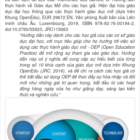
thực hành về
Giáo dục Mở cho các học giả:
Hiện đại hóa giáo
dục đại học thông qua các thực hành
giáo dục mở (dựa trên
Khung OpenEdu),
EUR 29672 EN, Văn phòng Xuất bản của
Liên
minh châu Âu
, Luxembourg, 2019, ISBN 978-92-76-00194-2,
doi:10.2760/55923, JRC115663
“
Hướng dẫn này dành cho các học giả của các
cơ sở giáo
dục đại học, với mục tiêu giúp cho họ hướng tới việc sử
dụng các thực hành
giáo dục mở - OEP (Open Education
Practice) để mở rộng sự tham gia vào giáo dục. Hướng
dẫn này có ý nghĩa để cung cấp sự hiểu biết của từng
trong số 10 khía cạnh của giáo dục mở dựa trên Khung
OpenEdu (JRC, 2016), và để chỉ ra cách các học giả có
thể bắt đầu sử dụng OEP để thúc đẩy sự hòa nhập và đổi
mới như những giá trị quan trọng, bắt đầu từ các hoạt
động hàng ngày của họ như giảng dạy, sáng tạo kiến
thức và nghiên cứu.
”