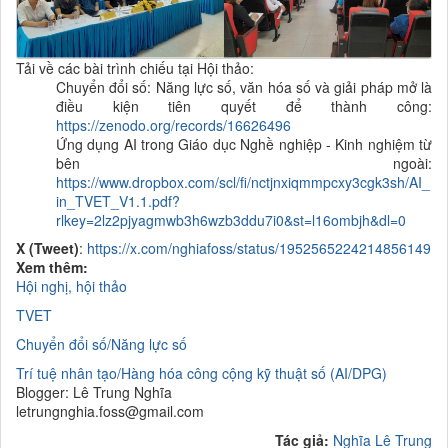
Tải về các bài trình chiếu tại Hội thảo:
Chuyển đổi số: Năng lực số, văn hóa số và giải pháp mở là
điều kiện tiên quyết để thành công:
https://zenodo.org/records/16626496
Ứng dụng AI trong Giáo dục Nghề nghiệp - Kinh nghiệm từ
bên ngoài:
https://www.dropbox.com/scl/fi/nctjnxiqmmpcxy3cgk3sh/AI_
in_TVET_V1.1.pdf?
rlkey=2lz2pjyagmwb3h6wzb3ddu7i0&st=l16ombjh&dl=0
X (Tweet)
:
https://x.com/nghiafoss/status/1952565224214856149
Xem thêm:
Hội nghị, hội thảo
TVET
Chuyển đổi số/Năng lực số
Trí tuệ nhân tạo/Hàng hóa công cộng kỹ thuật số (AI/DPG)
Blogger: Lê Trung Nghĩa
letrungnghia.foss@gmail.com
Tác giả:
Nghĩa Lê Trung