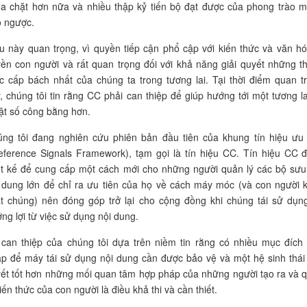
a chặt hơn nữa và nhiều thập kỷ tiến bộ đạt được của phong trào m
 ngược.
u này quan trọng, vì quyền tiếp cận phổ cập với kiến thức và văn hó
ền con người và rất quan trọng đối với khả năng giải quyết những t
c cấp bách nhất của chúng ta trong tương lai. Tại thời điểm quan t
, chúng tôi tin rằng CC phải can thiệp để giúp hướng tới một tương la
ật số công bằng hơn.
ng tôi đang nghiên cứu phiên bản đầu tiên của khung tín hiệu ưu 
eference Signals Framework), tạm gọi là tín hiệu CC. Tín hiệu CC 
ết kế để cung cấp một cách mới cho những người quản lý các bộ sưu
 dung lớn để chỉ ra ưu tiên của họ về cách máy móc (và con người 
t chúng) nên đóng góp trở lại cho cộng đồng khi chúng tái sử dụn
ng lợi từ việc sử dụng nội dung.
can thiệp của chúng tôi dựa trên niềm tin rằng có nhiều mục đích
p để máy tái sử dụng nội dung cần được bảo vệ và một hệ sinh thái 
ết tốt hơn những mối quan tâm hợp pháp của những người tạo ra và 
kiến thức của con người là điều khả thi và cần thiết.