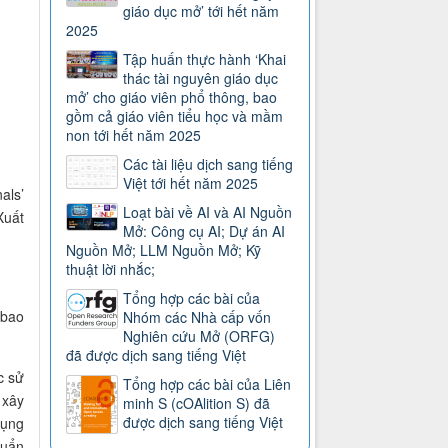
giáo dục mở’ tới hết năm
2025
Tập huấn thực hành ‘Khai
thác tài nguyên giáo dục
mở’ cho giáo viên phổ thông, bao
gồm cả giáo viên tiểu học và mầm
non tới hết năm 2025
Các tài liệu dịch sang tiếng
Việt tới hết năm 2025
als’
Loạt bài về AI và AI Nguồn
Xuất
Mở: Công cụ AI; Dự án AI
Nguồn Mở; LLM Nguồn Mở; Kỹ
thuật lời nhắc;
Tổng hợp các bài của
 bao
Nhóm các Nhà cấp vốn
Nghiên cứu Mở (ORFG)
đã được dịch sang tiếng Việt
c sử
Tổng hợp các bài của Liên
 xây
minh S (cOAlition S) đã
được dịch sang tiếng Việt
dụng
huẩn