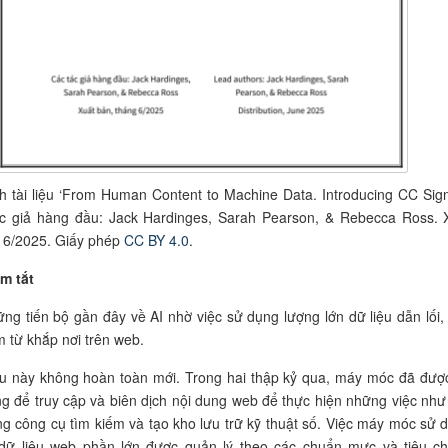
h tài liệu ‘From Human Content to Machine Data. Introducing CC Sign
ác giả hàng đầu: Jack Hardinges, Sarah Pearson, & Rebecca Ross. 
 6/2025. Giấy phép
CC BY 4.0
.
m tắt
ng tiến bộ gần đây về AI nhờ việc sử dụng lượng lớn dữ liệu dẫn lối,
 từ khắp nơi trên web.
u này không hoàn toàn mới. Trong hai thập kỷ qua, máy móc đã đượ
g để truy cập và biên dịch nội dung web để thực hiện những việc như
g công cụ tìm kiếm và tạo kho lưu trữ kỹ thuật số. Việc máy móc sử 
 dữ liệu web phần lớn được quản lý theo các chuẩn mực và tiêu c