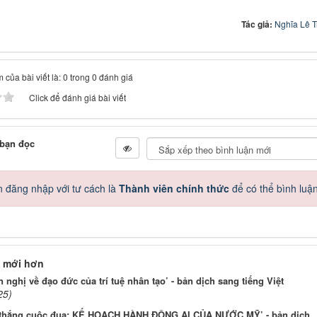
Tác giả:
Nghĩa Lê 
 của bài viết là: 0 trong 0 đánh giá
Click để đánh giá bài viết
 bạn đọc
 đăng nhập với tư cách là
Thành viên chính thức
để có thể bình luậ
 mới hơn
 nghị về đạo đức của trí tuệ nhân tạo’ - bản dịch sang tiếng Việt
25)
 thắng cuộc đua: KẾ HOẠCH HÀNH ĐỘNG AI CỦA NƯỚC MỸ’ - bản dịch