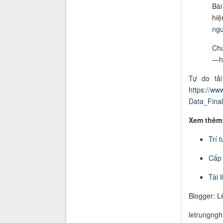
Bài
hiệ
ngu
Chú
—hã
Tự do tải
https://ww
Data_Fina
Xem thêm
Trí 
Cấp
Tài l
Blogger: L
letrungng