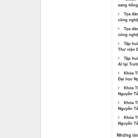
sang tiếng
Tọa đà
công nghệ 
Tọa đà
công nghệ 
Tập huấ
Thư viện 
Tập huấ
AI tại Trư
Khóa Th
Đại học N
Khóa T
Nguyễn Tất
Khóa T
Nguyễn Tất
Khóa T
Nguyễn Tất
Những tin