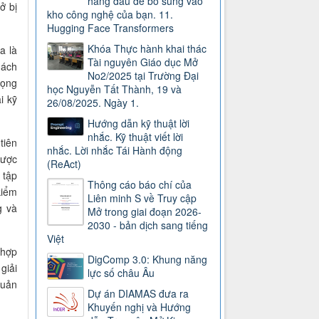
hàng đầu để bổ sung vào
ở bị
kho công nghệ của bạn. 11.
Hugging Face Transformers
Khóa Thực hành khai thác
a là
Tài nguyên Giáo dục Mở
hách
No2/2025 tại Trường Đại
rọng
học Nguyễn Tất Thành, 19 và
i kỹ
26/08/2025. Ngày 1.
Hướng dẫn kỹ thuật lời
nhắc. Kỹ thuật viết lời
tiên
nhắc. Lời nhắc Tái Hành động
được
(ReAct)
 tập
Thông cáo báo chí của
kiểm
Liên minh S về Truy cập
g và
Mở trong giai đoạn 2026-
2030 - bản dịch sang tiếng
Việt
 hợp
DigComp 3.0: Khung năng
giải
lực số châu Âu
quản
Dự án DIAMAS đưa ra
Khuyến nghị và Hướng