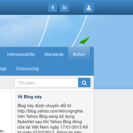
Interoperability
Standards
Author
logs
Outsourcing
Về Blog này
Blog này được chuyển đổi từ
http://blog.yahoo.com/letrungnghia
trên Yahoo Blog sang sử dụng
NukeViet sau khi Yahoo Blog đóng
cửa tại Việt Nam ngày 17/01/2013.Kể
từ ngày 07/02/2013, thông tin trên