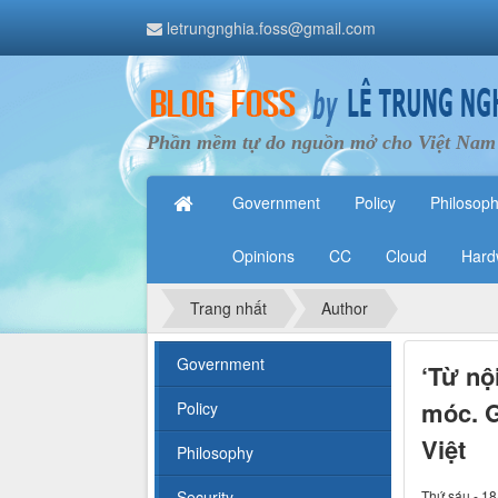
letrungnghia.foss@gmail.com
Phần mềm tự do nguồn mở cho Việt Nam
Government
Policy
Philosop
Opinions
CC
Cloud
Hard
Trang nhất
Author
Government
‘Từ nộ
móc. G
Policy
Việt
Philosophy
Security
Thứ sáu - 18