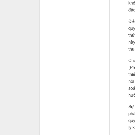
khó
đảo
Điề
quy
thứ
này
thu
Chú
(Pr
thi
nội
soá
hưở
Sự 
phá
quy
lý 