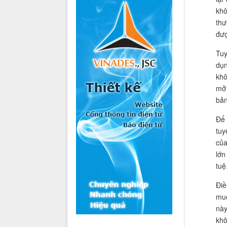
khô
thư
đượ
Tuy
dụn
khô
mở 
bản
Để 
tuy
của
lớn
tuệ
Điề
muố
này
khô