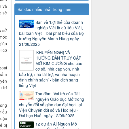
i và
Bài đọc nhiều nhất trong năm
ọ sẽ
Bàn về 'Lợi thế của doanh
nghiệp Việt là dữ liệu Việt,
c sử
bài toán Việt' - bài phát biểu của Bộ
 móc
trưởng Nguyễn Mạnh Hùng ngày
giúp
21/08/2025
i cơ
‘KHUYẾN NGHỊ VÀ
HƯỚNG DẪN TRUY CẬP
MỞ KIM CƯƠNG cho các
goại
cơ sở, nhà cấp vốn, nhà
bảo trợ, nhà tài trợ, và nhà hoạch
phẩm
định chính sách’ - bản dịch sang
uyền
tiếng Việt
 trí
Tọa đàm ‘Vai trò của Tài
nguyên Giáo dục Mở trong
chuyển đổi số giáo dục đại học’ tại
mong
Viện Chuyển đổi số và Học liệu -
hiểu
Đại học Huế, ngày 12/09/2025
hoặc
12 dự án AI Nguồn Mở
ể bị