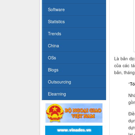
Software
Statistics
Trends
China
OSs
Là bản dịc
của các t
Blogs
bản, tháng
Outsourcing
“
Tó
Elearning
Nhữ
gồm
Điề
dụn
dựn
lại