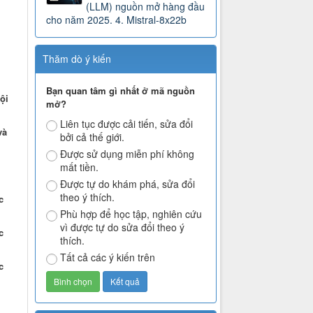
(LLM) nguồn mở hàng đầu
cho năm 2025. 4. Mistral-8x22b
Thăm dò ý kiến
Bạn quan tâm gì nhất ở mã nguồn
ội
mở?
Liên tục được cải tiến, sửa đổi
và
bởi cả thế giới.
Được sử dụng miễn phí không
mất tiền.
Được tự do khám phá, sửa đổi
theo ý thích.
c
Phù hợp để học tập, nghiên cứu
vì được tự do sửa đổi theo ý
c
thích.
Tất cả các ý kiến trên
c