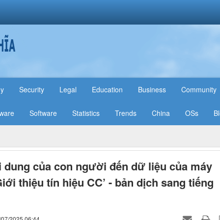
hy
Security
Legal
Education
Business
Community
ware
Software
Statistics
Trends
China
OSs
B
i dung của con người đến dữ liệu của máy
iới thiệu tín hiệu CC’ - bản dịch sang tiếng
/07/2025 06:44