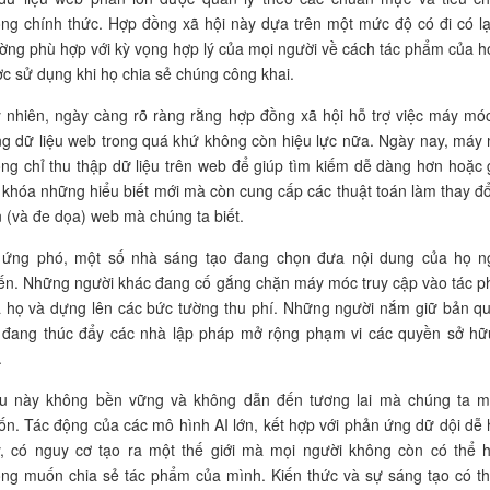
ng chính thức. Hợp đồng xã hội này dựa trên một mức độ có đi có lạ
ờng phù hợp với kỳ vọng hợp lý của mọi người về cách tác phẩm của h
c sử dụng khi họ chia sẻ chúng công khai.
 nhiên, ngày càng rõ ràng rằng hợp đồng xã hội hỗ trợ việc máy mó
g dữ liệu web trong quá khứ không còn hiệu lực nữa. Ngày nay, máy
ng chỉ thu thập dữ liệu trên web để giúp tìm kiếm dễ dàng hơn hoặc 
khóa những hiểu biết mới mà còn cung cấp các thuật toán làm thay đổ
 (và đe dọa) web mà chúng ta biết.
ứng phó, một số nhà sáng tạo đang chọn đưa nội dung của họ n
ến. Những người khác đang cố gắng chặn máy móc truy cập vào tác 
 họ và dựng lên các bức tường thu phí. Những người nắm giữ bản q
 đang thúc đẩy các nhà lập pháp mở rộng phạm vi các quyền sở hữu
.
u này không bền vững và không dẫn đến tương lai mà chúng ta 
n. Tác động của các mô hình AI lớn, kết hợp với phản ứng dữ dội dễ 
, có nguy cơ tạo ra một thế giới mà mọi người không còn có thể 
ng muốn chia sẻ tác phẩm của mình. Kiến thức và sự sáng tạo có th