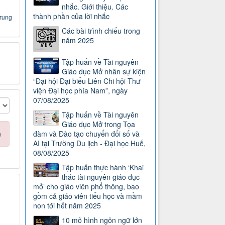
nhắc. Giới thiệu. Các
thành phần của lời nhắc
Trung
Các bài trình chiếu trong
năm 2025
Tập huấn về Tài nguyên
Giáo dục Mở nhân sự kiện
“Đại hội Đại biểu Liên Chi hội Thư
viện Đại học phía Nam”, ngày
07/08/2025
Tập huấn về Tài nguyên
Giáo dục Mở trong Tọa
đàm và Đào tạo chuyển đổi số và
n
AI tại Trường Du lịch - Đại học Huế,
08/08/2025
Tập huấn thực hành ‘Khai
thác tài nguyên giáo dục
mở’ cho giáo viên phổ thông, bao
gồm cả giáo viên tiểu học và mầm
non tới hết năm 2025
10 mô hình ngôn ngữ lớn