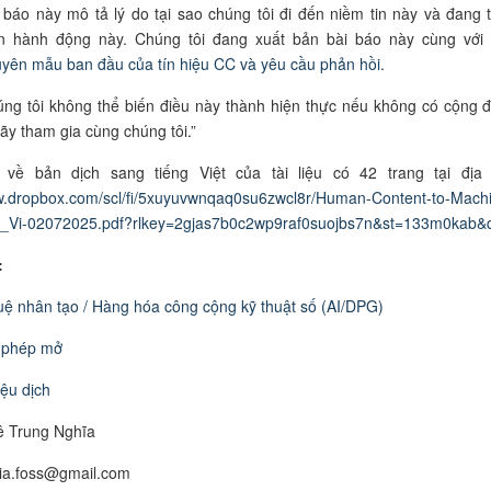
 báo này mô tả lý do tại sao chúng tôi đi đến niềm tin này và đang 
n hành động này. Chúng tôi đang xuất bản bài báo này cùng với
yên mẫu ban đầu của tín hiệu CC và yêu cầu phản hồi
.
ng tôi không thể biến điều này thành hiện thực nếu không có cộng 
y tham gia cùng chúng tôi.
”
 về bản dịch sang tiếng Việt của tài liệu có 42 trang tại địa 
w.dropbox.com/scl/fi/5xuyuvwnqaq0su6zwcl8r/Human-Content-to-
Machi
l_Vi-02072025.pdf?rlkey=2gjas7b0c2wp9raf0suojbs7n&st=133m0kab&
:
tuệ nhân tạo
/ Hàng hóa công cộng kỹ thuật số
(
AI/DPG
)
 phép mở
iệu dịch
ê Trung Nghĩa
hia.foss@gmail.com