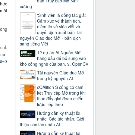
dẫn Truy cập Mở Kim
thực
cương
 một
‘Sinh viên là đồng tác giả:
Cảm xúc về thành tích,
niềm tin về việc viết và
đồng
quyết định xuất bản Tài
nguyên Giáo dục Mở’ - bản dịch
sang tiếng Việt
chỉ:
12 dự án AI Nguồn Mở
ne-
hàng đầu để bổ sung vào
dl=0
kho công nghệ của bạn. 9. OpenCV
Tài nguyên Giáo dục Mở
trong kỷ nguyên AI
cOAlition S củng cố cam
kết Truy cập Mở trong khi
thúc đẩy giai đoạn chiến
lược tiếp theo
Hướng dẫn kỹ thuật lời
nhắc. Các tác nhân. Giới
thiệu các tác nhân AI
Hướng dẫn kỹ thuật lời