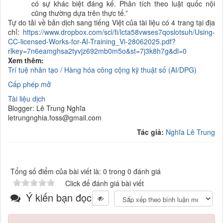
có sự khác biệt đáng kể. Phân tích theo luật quốc nội
cũng thường dựa trên thực tế.
”
Tự do tải về bản dịch sang tiếng Việt của tài liệu có 4 trang tại địa
chỉ:
https://www.dropbox.com/scl/fi/lcta58vwses7qoslotsuh/Using-
CC-licensed-Works-for-AI-Training_Vi-28062025.pdf?
rlkey=7n6eamghsa2tyvjz692mb0m5o&st=7j3k8h7g&dl=0
Xem thêm:
Trí tuệ nhân tạo / Hàng hóa công cộng
kỹ thuật số (AI/DPG)
Cấp phép mở
Tài liệu dịch
Blogger: Lê Trung Nghĩa
letrungnghia.foss@gmail.com
Tác giả:
Nghĩa Lê Trung
Tổng số điểm của bài viết là: 0 trong 0 đánh giá
Click để đánh giá bài viết
Ý kiến bạn đọc