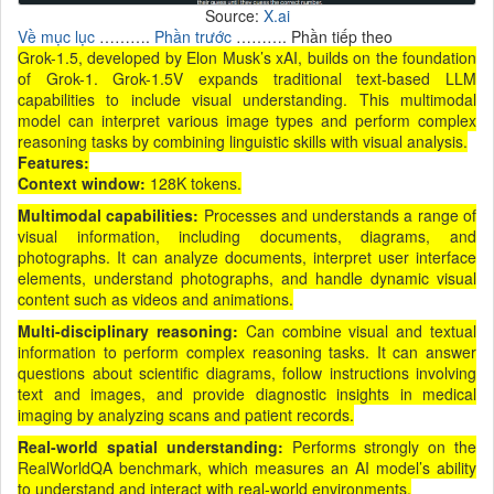
Source:
X.ai
Về mục lục
……….
Phần trước
………. Phần tiếp theo
Grok-1.5, developed by Elon Musk’s xAI, builds on the foundation
of Grok-1. Grok-1.5V expands traditional text-based LLM
capabilities to include visual understanding. This multimodal
model can interpret various image types and perform complex
reasoning tasks by combining linguistic skills with visual analysis.
Features:
Context window:
128K tokens.
Multimodal capabilities:
Processes and understands a range of
visual information, including documents, diagrams, and
photographs. It can analyze documents, interpret user interface
elements, understand photographs, and handle dynamic visual
content such as videos and animations.
Multi-disciplinary reasoning:
Can combine visual and textual
information to perform complex reasoning tasks. It can answer
questions about scientific diagrams, follow instructions involving
text and images, and provide diagnostic insights in medical
imaging by analyzing scans and patient records.
Real-world spatial understanding:
Performs strongly on the
RealWorldQA benchmark, which measures an AI model’s ability
to understand and interact with real-world environments.