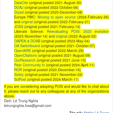
DataCite
(original posted 2021-August-30)
DOAJ
(original posted 2022-October-06)
Dryad
(original posted 2020-December-08)
Europe PMC:
Moving to open source
(2024-February-26)
and
original
(original posted 2022-February-21)
JOSS
(original posted 2021-February-14)
Liberate Science:
Reevaluating POSI: 2023 evolution
(2023-November-14) and
original
(2022-August-02)
OAPEN & DOAB
(original posted 2023-May-04)
OA Switchboard
(original posted 2021-October-07)
OpenAIRE
(original posted 2022-March-29)
OpenCitations
(original posted 2021-August-09)
OurResearch
(original posted 2021-June-10)
Peer Community In
(original posted 2024-April-11)
ROR
(original posted 2020-December-16)
Sciety
(original posted 2021-November-22)
SciPost
(original posted 2024-March-11)
If you are considering adopting POSI and would like to chat about
it, please reach out to any colleagues at any of the organizations
above.
Dịch: Lê Trung Nghĩa
letrungnghia.foss@gmail.com
Tác giả:
Nghĩa Lê Trung