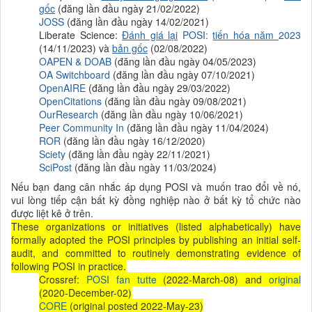
gốc
(đăng lần đầu ngày 21/02/2022)
JOSS
(đăng lần đầu ngày 14/02/2021)
Liberate Science:
Đánh giá lại
POSI:
tiến hóa năm
2023
(14/11/2023) và
bản gốc
(02/08/2022)
OAPEN & DOAB
(đăng lần đầu ngày 04/05/2023)
OA Switchboard
(đăng lần đầu ngày 07/10/2021)
OpenAIRE
(đăng lần đầu ngày 29/03/2022)
OpenCitations
(đăng lần đầu ngày 09/08/2021)
OurResearch
(đăng lần đầu ngày 10/06/2021)
Peer Community In
(đăng lần đầu ngày 11/04/2024)
ROR
(đăng lần đầu ngày 16/12/2020)
Sciety
(đăng lần đầu ngày 22/11/2021)
SciPost
(đăng lần đầu ngày 11/03/2024)
Nếu bạn đang cân nhắc áp dụng POSI và muốn trao đổi về nó,
vui lòng tiếp cận bất kỳ đồng nghiệp nào ở bất kỳ tổ chức nào
được liệt kê ở trên.
These organizations or initiatives (listed alphabetically) have
formally adopted the POSI principles by publishing an initial self-
audit, and committed to routinely demonstrating evidence of
following POSI in practice.
Crossref:
POSI fan tutte
(2022-March-08) and
original
(2020-December-02)
CORE
(original posted 2022-May-23)