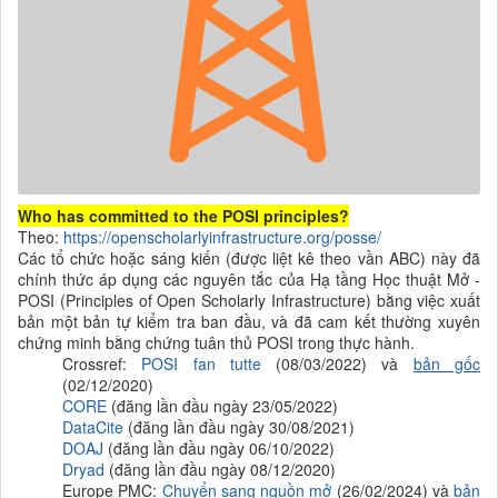
Who has committed to the POSI principles?
Theo:
https://openscholarlyinfrastructure.org/posse/
Các tổ chức hoặc sáng kiến (được liệt kê theo vần ABC) này đã
chính thức áp dụng các nguyên tắc của Hạ tầng Học thuật Mở -
POSI (Principles of Open Scholarly Infrastructure) bằng việc xuất
bản một bản tự kiểm tra ban đầu, và đã cam kết thường xuyên
chứng minh bằng chứng tuân thủ POSI trong thực hành.
Crossref:
POSI fan tutte
(08/03/2022) và
bản gốc
(02/12/2020)
CORE
(đăng lần đầu ngày 23/05/2022)
DataCite
(đăng lần đầu ngày 30/08/2021)
DOAJ
(đăng lần đầu ngày 06/10/2022)
Dryad
(đăng lần đầu ngày 08/12/2020)
Europe PMC:
Chuyển sang nguồn mở
(26/02/2024) và
bản