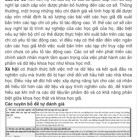
nghĩ lại cách cấp vốn được phân bổ hướng đến các cơ sở. Thông
thường, một trong những tiêu chí đánh giá về tính hợp lệ để được
cấp vốn nhất định là số lượng các bài viết các học giả đã xuất
bản trên các tạp chí có yếu tố tác động cao. Vì thế các cơ sở cần
suy nghĩ lại lộ trình sự nghiệp của các học giả của họ, đặc biệt
nếu sự tiến bộ chỉ có thể được thực hiện khi xuất bản trên các tạp
chí có yếu tố tác động cao, vì điều này có thể dẫn đến việc ngăn
cản các học giả khỏi việc xuất bản trên các tạp chí truy cập mở
còn chưa có yếu tố tác động cao. Các cơ sở nên phát triển các
chính sách nhấn mạnh tầm quan trọng của việc phát hành các ấn
phẩm và dữ liệu
khoa học như khoa học mở
.
Xã hội
có thách thức bởi việc mở ra dữ liệu và kết quả đầu ra
nghiên cứu mà trước đó bị hạn chế đối với hầu hết các nhà khoa
học. Điều này sẽ đòi hỏi việc xây dựng năng lực cho các cá nhân
để hiểu tốt hơn các dữ liệu và quy trình nghiên cứu đó, để tránh
hiểu sai khi mở ra các dữ liệu/ấn phẩm đó và có khả năng phân
biệt giữa
khoa học thật và khoa học giả.
Các tuyên bố để tự đánh giá