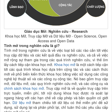
Giáo dục Mở: Nghiên cứu - Rese
arch
Khoa học Mở, Truy cập Mở và Dữ liệu Mở - Open Science, Open
Access and Open Data
Tính mở trong nghiên cứu là gì?
Tính mở trong nghiên cứu là về việc loại bỏ các rào cản tới việc
truy cập dữ liệu và các kết quả đầu ra nghiên cứu, và cả về việc
mở rộng sự tham gia trong các quá trình nghiên cứu, vì thế ôm
lấy cách tiếp cận khoa học mở.
Khoa học mở
là một cách tiếp cận
tới các quá trình
khoa học dựa trên cộng tác và các cách thức
mới về phổ biến kiến thức khoa học bằng việc sử dụng các công
nghệ
kỹ thuật số và các công cụ cộng tác. Nó bao gồm truy cập
mở
, dữ liệu mở, các quy trình nghiên cứu mở, và các công cụ và
chính sách khoa học mở
. Truy cập mở là về quyền truy cập trên
trực tuyến, miễn phí, tới nội dung
khoa học được rà soát lại
ngang hàng với các hạn chế về cấp phép và bản quyền có giới
hạn.
Dữ liệu mở
tham chiếu tới dữ liệu có thể miễn phí để sử
dụng, sử dụng lại và phân phối lại, chỉ tuân thủ các yêu cầu cấp