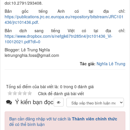
doi:10.2791/293408.
Bản gốc tiếng Anh có tại địa chỉ:
https://publications.jrc.ec.europa.eu/repository/bitstream/JRC101
436/jrc101436.pdf
.
Bản dịch sang tiếng Việt có tại địa chỉ:
https://www.dropbox.com/s/nefgjk67tn285n4/jrc101436_Vi-
10012021.pdf?dl=0
Blogger: Lê Trung Nghĩa
letrungnghia.foss@gmail.com
Tác giả:
Nghĩa Lê Trung
Tổng số điểm của bài viết là: 0 trong 0 đánh giá
Click để đánh giá bài viết
Ý kiến bạn đọc
Bạn cần đăng nhập với tư cách là
Thành viên chính thức
để có thể bình luận