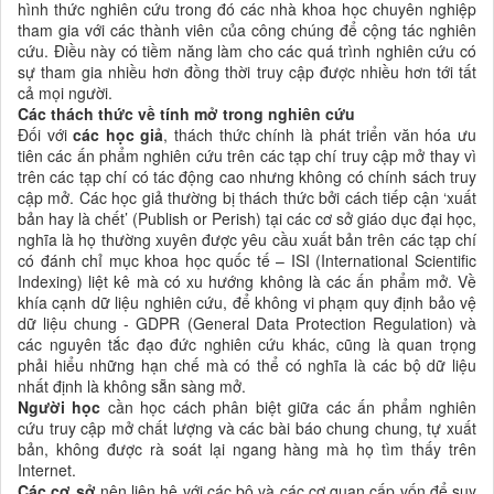
hình thức nghiên cứu trong đó các
nhà khoa học chuyên nghiệp
tham gia với các thành viên của công chúng để cộng tác nghiên
cứu
. Điều này có tiềm năng làm cho các quá trình nghiên cứu có
sự tham gia nhiều hơn đồng thời truy cập được nhiều hơn tới tất
cả mọi người.
Các thách thức về tính mở trong nghiên cứu
Đối với
các học giả
, thách thức chính là phát triển văn hóa ưu
tiên các ấn phẩm nghiên cứu trên các tạp chí truy cập mở thay vì
trên các tạp chí có tác động cao nhưng không có chính sách truy
cập mở. Các học giả thường bị thách thức bởi cách tiếp cận ‘xuất
bản hay là chết’ (Publish or Perish) tại các cơ sở giáo dục đại học,
nghĩa là họ thường xuyên được yêu cầu xuất bản trên các tạp chí
có đánh chỉ mục
khoa học
quốc tế –
ISI (International Scientific
Indexing) liệt kê mà có xu hướng không là các ấn phẩm mở. Về
khía cạnh dữ liệu nghiên cứu, để không vi phạm quy định bảo vệ
dữ liệu chung - GDPR (General Data Protection Regulation) và
các nguyên tắc đạo đức nghiên cứu khác, cũng là quan trọng
phải hiểu những hạn chế mà có thể có nghĩa là các bộ dữ liệu
nhất định là không sẵn sàng mở.
Người học
cần học cách phân biệt giữa các ấn phẩm nghiên
cứu truy cập mở chất lượng và các bài báo chung chung, tự xuất
bản, không được rà soát lại ngang hàng mà họ tìm thấy trên
Internet.
Các
cơ sở
nên liên hệ với các bộ và các cơ quan cấp vốn để suy