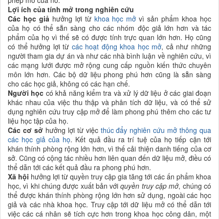
phép mở của nó
.
Lợi ích của tính mở trong nghiên cứu
Các học giả
hưởng lợi từ
khoa học mở
vì sản phẩm
khoa học
của họ có thể sẵn sàng cho các nhóm độc giả lớn hơn và tác
phẩm của họ vì thế sẽ có được tính trực quan lớn hơn. Họ cũng
có thể hưởng lợi từ
các hoạt động khoa học mở
, cả như những
người tham gia dự án và như các nhà bình luận về nghiên cứu, vì
các mạng lưới được mở rộng cung cấp nguồn kiến thức chuyên
môn lớn hơn. Các bộ dữ liệu phong phú hơn cũng là sẵn sàng
cho các học giả, không có các hạn chế.
Người học
có khả năng kiểm tra và xử lý dữ liệu ở các giai đoạn
khác nhau của việc thu thập và phân tích dữ liệu, và có thể sử
dụng nghiên cứu truy cập mở để làm phong phú thêm cho các tư
liệu học tập của họ.
Các
cơ sở
hưởng lợi từ việc
thúc đẩy nghiên cứu mở thông qua
các học giả của họ
. Kết quả đầu ra trí tuệ của họ tiếp cận tới
khán thính phòng rộng lớn hơn, vì thế cải thiện danh tiếng của cơ
sở. Cũng có cộng tác nhiều hơn liên quan đến dữ liệu mở, điều có
thể dẫn tới các kết quả đầu ra phong phú hơn.
Xã hội
hưởng lợi từ quyền truy cập gia tăng tới các ấn phẩm
khoa
học
, vì khi chúng được xuất bản với
quyền truy cập mở
, chúng có
thể được khán thính phòng rộng lớn hơn sử dụng, ngoài các học
giả và các nhà khoa học. Truy cập tới dữ liệu mở có thể dẫn tới
việc các cá nhân sẽ tích cực hơn trong
khoa học công dân, một