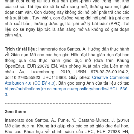
nhận cuối cùng tài liệu của bạn
(post-print) vào trong một kho
của
cơ sở
. Tài liệu đó sẽ là sẵn sàng mở, thường sau một giai
đoạn cấm vận. Con đường này không đòi hỏi phí phải trả cho các
nhà xuất bản. Tuy nhiên, con đường vàng đòi hỏi phải trả phí cho
nhà xuất bản, thường được gọi là ‘phí xử lý bài báo’
(APC). Tài
liệu đó sẽ ngay lập tức là sẵn sàng mở và không có giai đoạn
cấm vận.
-----------------------------------------------------------------------
Trích từ tài liệu:
Inamorato dos Santos, A. Hướng dẫn thực hành
về
Giáo dục Mở cho các học giả:
Hiện đại hóa giáo dục đại học
thông qua các thực hành
giáo dục mở (dựa trên Khung
OpenEdu),
EUR 29672 EN, Văn phòng Xuất bản của
Liên minh
châu Âu
, Luxembourg, 2019, ISBN 978-92-76-00194-2,
doi:10.2760/55923, JRC115663. Giấy phép:
Creative Commons
Attr
ibution 4.0
(
CC BY 4.0
). Bản gốc tiếng Anh của tài liệu có tại:
https://publications.jrc.ec.europa.eu/repository/handle/JRC11566
3
.
-----------------------------------------------------------------------
Xem thêm:
Inamorato dos Santos, A., Punie, Y., Castaño-Muñoz, J. (2016)
Mở giáo dục ra: Khung trợ giúp cho các cơ sở giáo dục đại học.
Báo cáo Khoa học về chính sách của JRC, EUR 27938 EN;