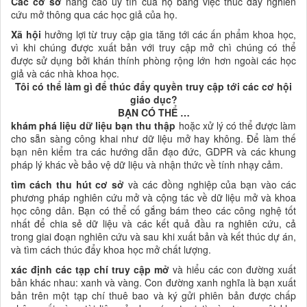
Các
cơ sở
nâng cao uy tín của họ bằng việc thúc đẩy nghiên
cứu mở thông qua các học giả của họ.
Xã hội
hưởng lợi từ truy cập gia tăng tới các ấn phẩm
khoa học
,
vì khi chúng được xuất bản với truy cập mở chì chúng có thể
được sử dụng bởi khán thính phòng rộng lớn hơn ngoài các học
giả và các nhà khoa học.
Tôi có thể làm gì để thúc đẩy quyền truy cập tới các cơ hội
giáo dục?
BẠN CÓ THỂ …
khám phá liệu dữ liệu bạn thu thập
hoặc xử lý có thể được làm
cho sẵn sàng công khai như dữ liệu mở hay không. Để làm thế
bạn nên kiểm tra các hướng dẫn đạo đức, GDPR và các khung
pháp lý khác về bảo vệ dữ liệu và nhận thức về tính nhạy cảm.
tìm cách thu hút
cơ sở
và các đồng nghiệp của bạn vào các
phương pháp nghiên cứu mở và cộng tác về dữ liệu mở và
khoa
học công dân. Bạn có thể cố gắng bám theo các công nghệ tốt
nhất để chia sẻ dữ liệu và các kết quả đầu ra nghiên cứu
, cả
trong giai đoạn nghiên cứu và sau khi xuất bản và kết thúc dự án,
và tìm cách thúc đẩy khoa học mở chất lượng.
xác định các tạp chí truy cập mở
và hiểu các con đường xuất
bản khác nhau: xanh và vàng. Con đường xanh nghĩa là bạn xuất
bản trên một tạp chí thuê bao và ký gửi phiên bản được chấp