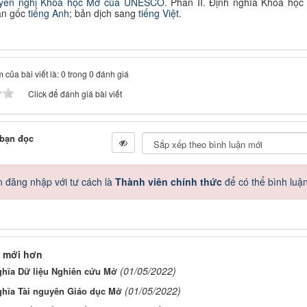
yến nghị Khoa học Mở
của UNESCO
.
P
hần II. Định nghĩa Khoa học
ản gốc
tiếng Anh
;
b
ản dịch sang
tiếng Việt
.
 của bài viết là: 0 trong 0 đánh giá
Click để đánh giá bài viết
 bạn đọc
 đăng nhập với tư cách là
Thành viên chính thức
để có thể bình luậ
 mới hơn
(01/05/2022)
ghĩa Dữ liệu Nghiên cứu Mở
(01/05/2022)
ghĩa Tài nguyên Giáo dục Mở