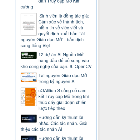
dẫn Truy cập Mở Kim
cương
‘Sinh viên là đồng tác giả:
Cảm xúc về thành tích,
niềm tin về việc viết và
quyết định xuất bản Tài
nguyên Giáo dục Mở’ - bản dịch
sang tiếng Việt
12 dự án AI Nguồn Mở
hàng đầu để bổ sung vào
kho công nghệ của bạn. 9. OpenCV
Tài nguyên Giáo dục Mở
trong kỷ nguyên AI
cOAlition S củng cố cam
kết Truy cập Mở trong khi
thúc đẩy giai đoạn chiến
lược tiếp theo
Hướng dẫn kỹ thuật lời
nhắc. Các tác nhân. Giới
thiệu các tác nhân AI
Hướng dẫn kỹ thuật lời