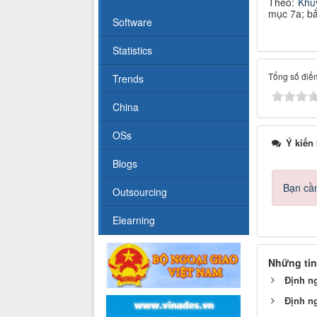
Theo:
K
hu
mục
7a
;
b
Software
Statistics
Tổng số điểm
Trends
China
OSs
Ý kiến
Blogs
Bạn cần
Outsourcing
Elearning
Những tin
Định n
Định n