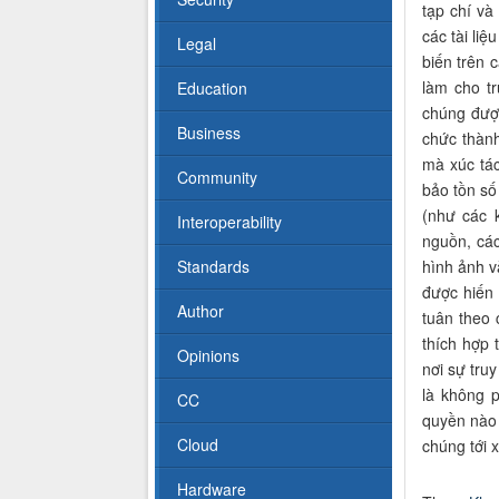
tạp chí và
các tài li
Legal
biến trên 
làm cho tr
Education
chúng đư
Business
chức thành
mà xúc tá
Community
bảo tồn số
(như các 
Interoperability
nguồn, các
Standards
hình ảnh v
được hiến
Author
tuân theo 
thích hợp 
Opinions
nơi sự truy
là không 
CC
quyền nào
Cloud
chúng tới
Hardware