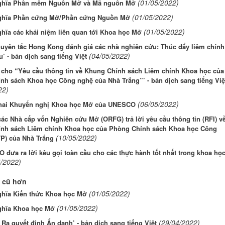
(01/05/2022)
ghĩa Phần mềm Nguồn Mở và Mã nguồn Mở
(01/05/2022)
ghĩa Phần cứng Mở/Phần cứng Nguồn Mở
(01/05/2022)
hĩa các khái niệm liên quan tới Khoa học Mở
guyên tắc Hong Kong đánh giá các nhà nghiên cứu: Thúc đẩy liêm chính
(04/05/2022)
’ - bản dịch sang tiếng Việt
i cho “Yêu cầu thông tin về Khung Chính sách Liêm chính Khoa học của
nh sách Khoa học Công nghệ của Nhà Trắng”’ - bản dịch sang tiếng Việ
22)
(06/05/2022)
khai Khuyến nghị Khoa học Mở của UNESCO
c Nhà cấp vốn Nghiên cứu Mở (ORFG) trả lời yêu cầu thông tin (RFI) v
nh sách Liêm chính Khoa học của Phòng Chính sách Khoa học Công
(10/05/2022)
P) của Nhà Trắng
đưa ra lời kêu gọi toàn cầu cho các thực hành tốt nhất trong khoa họ
5/2022)
 cũ hơn
(01/05/2022)
ghĩa Kiến thức Khoa học Mở
(01/05/2022)
ghĩa Khoa học Mở
(29/04/2022)
Ra quyết định Ẩn danh’ - bản dịch sang tiếng Việt