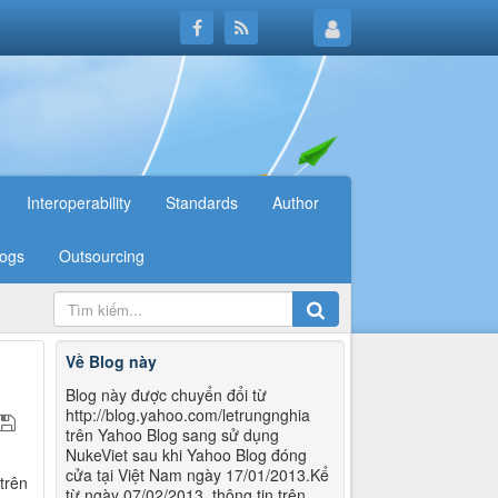
Interoperability
Standards
Author
logs
Outsourcing
Về Blog này
Blog này được chuyển đổi từ
http://blog.yahoo.com/letrungnghia
trên Yahoo Blog sang sử dụng
NukeViet sau khi Yahoo Blog đóng
cửa tại Việt Nam ngày 17/01/2013.Kể
trên
từ ngày 07/02/2013, thông tin trên