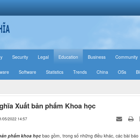
hy
Security
Legal
Education
Business
Community
ware
Software
Statistics
Trends
China
OSs
B
ghĩa Xuất bản phẩm Khoa học
1/05/2022 14:57
 bản phẩm
khoa học
bao gồm, trong số những điều khác, các bài báo 