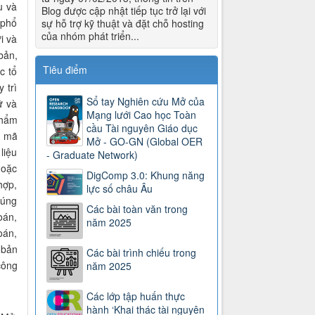
ứu
và
Blog được cập nhật tiếp tục trở lại với
 phổ
sự hỗ trợ kỹ thuật và đặt chỗ hosting
của nhóm phát triển...
i và
bản,
Tiêu điểm
c tổ
 trì
Sổ tay Nghiên cứu Mở của
ữ và
Mạng lưới Cao học Toàn
phẩm
cầu Tài nguyên Giáo dục
 mã
Mở - GO-GN (Global OER
liệu
- Graduate Network)
hoặc
DigComp 3.0: Khung năng
hợp,
lực số châu Âu
đúng
Các bài toàn văn trong
oán,
năm 2025
oán,
 bản
Các bài trình chiếu trong
công
năm 2025
Các lớp tập huấn thực
hành ‘Khai thác tài nguyên