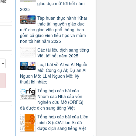
 Mở
,
giáo dục mở’ tới hết năm
2025
Tập huấn thực hành ‘Khai
thác tài nguyên giáo dục
mở’ cho giáo viên phổ thông, bao
gồm cả giáo viên tiểu học và mầm
non tới hết năm 2025
Các tài liệu dịch sang tiếng
Việt tới hết năm 2025
Loạt bài về AI và AI Nguồn
Mở: Công cụ AI; Dự án AI
Nguồn Mở; LLM Nguồn Mở; Kỹ
n
thuật lời nhắc;
Tổng hợp các bài của
Nhóm các Nhà cấp vốn
Nghiên cứu Mở (ORFG)
đã được dịch sang tiếng Việt
Tổng hợp các bài của Liên
minh S (cOAlition S) đã
được dịch sang tiếng Việt