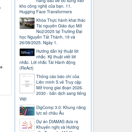
hàng đầu để bổ sung vào
kho công nghệ của bạn. 11.
n
Hugging Face Transformers
Khóa Thực hành khai thác
Tài nguyên Giáo dục Mở
No2/2025 tại Trường Đại
học Nguyễn Tất Thành, 19 và
26/08/2025. Ngày 1.
Hướng dẫn kỹ thuật lời
nhắc. Kỹ thuật viết lời
nhắc. Lời nhắc Tái Hành động
ge
(ReAct)
Thông cáo báo chí của
Liên minh S về Truy cập
Mở trong giai đoạn 2026-
2030 - bản dịch sang tiếng
Việt
DigComp 3.0: Khung năng
lực số châu Âu
Dự án DIAMAS đưa ra
Khuyến nghị và Hướng