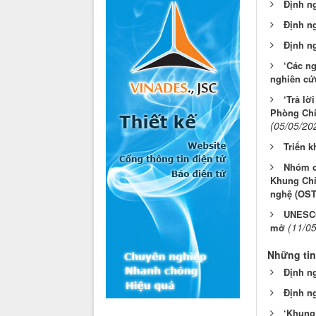
Định n
Định n
Định ng
‘Các n
nghiên cứu
‘Trả lờ
Phòng Chí
(05/05/20
Triển 
Nhóm cá
Khung Chí
nghệ (OST
UNESCO 
(11/0
mở
Những tin
Định n
Định n
‘Khung 