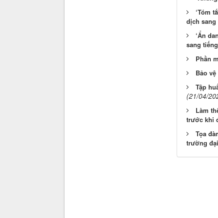
‘Tóm t
dịch sang 
‘Ẩn dan
sang tiếng
Phần m
Bảo vệ 
Tập hu
(21/04/20
Làm thế
trước khi 
Tọa đàm
trường đạ