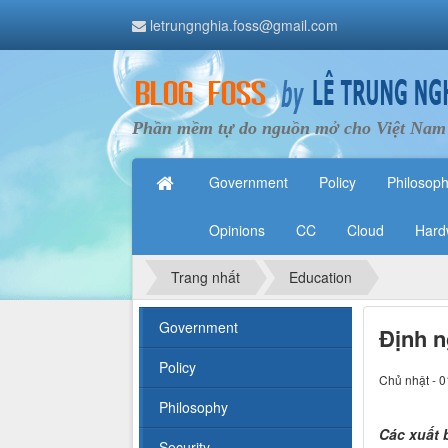
letrungnghia.foss@gmail.com
Phần mềm tự do nguồn mở cho Việt Nam
Government
Policy
Philosop
Opinions
CC
Cloud
Hard
Trang nhất
Education
Government
Định n
Policy
Chủ nhật - 0
Philosophy
Các xuất
Security