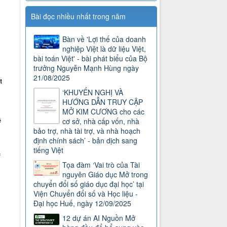
Bài đọc nhiều nhất trong năm
Bàn về 'Lợi thế của doanh
nghiệp Việt là dữ liệu Việt,
bài toán Việt' - bài phát biểu của Bộ
trưởng Nguyễn Mạnh Hùng ngày
21/08/2025
t
‘KHUYẾN NGHỊ VÀ
HƯỚNG DẪN TRUY CẬP
MỞ KIM CƯƠNG cho các
ề
cơ sở, nhà cấp vốn, nhà
bảo trợ, nhà tài trợ, và nhà hoạch
định chính sách’ - bản dịch sang
tiếng Việt
c
Tọa đàm ‘Vai trò của Tài
nguyên Giáo dục Mở trong
chuyển đổi số giáo dục đại học’ tại
Viện Chuyển đổi số và Học liệu -
Đại học Huế, ngày 12/09/2025
12 dự án AI Nguồn Mở