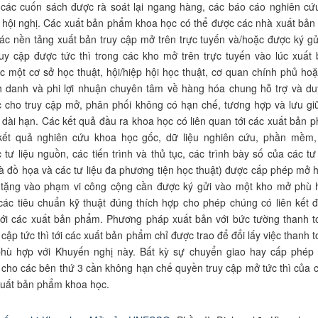
 các cuốn sách được rà soát lại ngang hàng, các
báo cáo nghiên c
ệu hội nghị. Các xuất bản phẩm
khoa học
có thể được các nhà xuất bản
các nền tảng xuất bản truy cập mở trên trực tuyến và/hoặc được ký gử
uy cập được tức thì trong các kho mở trên trực tuyến
vào lúc
xuất 
ợc một
cơ sở
học thuật, hội/hiệp hội học thuật, cơ quan chính phủ hoặ
 danh và phi lợi nhuận chuyên tâm về hàng hóa chung hỗ trợ và duy
c cho truy cập mở
,
phân phối không có hạn chế, tương hợp và lưu gi
 dài hạn. Các kết quả đầu ra
khoa học
có liên quan tới các xuất bản 
kết quả nghiên cứu
khoa học
gốc, dữ liệu nghiên cứu
,
phần mềm,
 tư liệu nguồn, các tiến trình
và thủ tục, các trình bày số của các tư 
à đồ họa và các tư liệu đa phương tiện học thuật) được cấp phép mở 
 tặng vào phạm vi công cộng cần được ký g
ửi vào một kho mở phù 
các tiêu chuẩn kỹ thuật đúng thích hợp cho phép chúng có liên kết 
tới các xuất bản phẩm
.
Phương pháp xuất bản với bức tường thanh t
 cập tức thì tới các xuất bản phẩm chỉ được trao để đổi lấy việc thanh t
phù hợp với
K
huyến nghị
này.
Bất kỳ sự chuyển giao hay cấp phép
 cho các
bên thứ 3
cần không hạn ch
ế quyền truy cập mở tức thì của 
 xuất bản phẩm
khoa học.