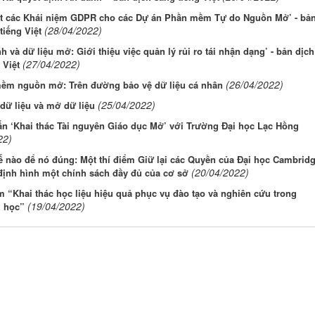
ắt các Khái niệm GDPR cho các Dự án Phần mềm Tự do Nguồn Mở’ - bả
(28/04/2022)
tiếng Việt
h và dữ liệu mở: Giới thiệu việc quản lý rủi ro tái nhận dạng’ - bản dịch
(27/04/2022)
 Việt
(26/04/2022)
ềm nguồn mở: Trên đường bảo vệ dữ liệu cá nhân
(25/04/2022)
dữ liệu và mở dữ liệu
ấn ‘Khai thác Tài nguyên Giáo dục Mở’ với Trường Đại học Lạc Hồng
22)
 nào để nó đúng: Một thí điểm Giữ lại các Quyền của Đại học Cambrid
(20/04/2022)
định hình một chính sách đầy đủ của cơ sở
 “Khai thác học liệu hiệu quả phục vụ đào tạo và nghiên cứu trong
(19/04/2022)
i học”