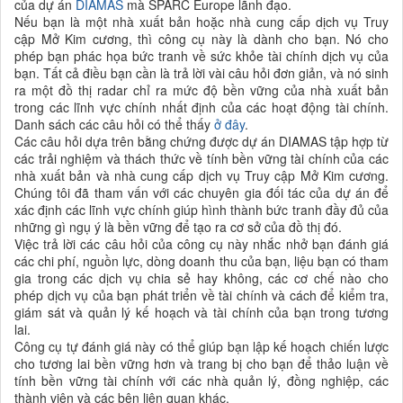
của dự án
DIAMAS
mà SPARC Europe lãnh đạo.
Nếu bạn là một nhà xuất bản hoặc nhà cung cấp dịch vụ Truy
cập Mở Kim cương, thì công cụ này là dành cho bạn.
Nó cho
phép bạn phác họa bức tranh về sức khỏe tài chính dịch vụ của
bạn.
Tất cả điều bạn cần là trả lời vài câu hỏi đơn giản, và nó sinh
ra một đồ thị radar chỉ ra mức độ bền vững của nhà xuất bản
trong các lĩnh vực chính nhất định của các hoạt động tài chính.
Danh sách các câu hỏi có thể thấy
ở đây
.
Các câu hỏi dựa trên bằng chứng được dự án DIAMAS tập hợp từ
các trải nghiệm và thách thức về tính bền vững tài chính của các
nhà xuất bản và nhà cung cấp dịch vụ Truy cập Mở Kim cương.
Chúng tôi đã tham vấn với các chuyên gia đối tác của dự án để
xác định các lĩnh vực chính giúp hình thành bức tranh đầy đủ của
những gì ngụ ý là bền vững để tạo ra cơ sở của đồ thị đó.
Việc trả lời các câu hỏi của công cụ này nhắc nhở bạn đánh giá
các chi phí, nguồn lực, dòng doanh thu của bạn, liệu bạn có tham
gia trong các dịch vụ chia sẻ hay không, các cơ chế nào cho
phép dịch vụ của bạn phát triển về tài chính và cách để kiểm tra,
giám sát và quản lý kế hoạch và tài chính của bạn trong tương
lai.
Công cụ tự đánh giá này có thể giúp bạn lập kế hoạch chiến lược
cho tương lai bền vững hơn và trang bị cho bạn để thảo luận về
tính bền vững tài chính với các nhà quản lý, đồng nghiệp, các
thành viên và các bên liên quan khác.