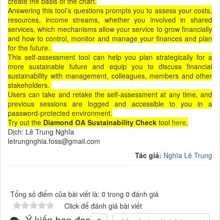
create the basis of the chart.
Answering this tool’s questions prompts you to assess your costs,
resources, income streams, whether you involved in shared
services, which mechanisms allow your service to grow financially
and how to control, monitor and manage your finances and plan
for the future.
This self-assessment tool can help you plan strategically for a
more sustainable future and equip you to discuss financial
sustainability with management, colleagues, members and other
stakeholders.
Users can take and retake the self-assessment at any time, and
previous sessions are logged and accessible to you in a
password-protected environment.
Try out the
Diamond OA Sustainability Check
tool
here
.
Dịch: Lê Trung Nghĩa
letrungnghia.foss@gmail.com
Tác giả:
Nghĩa Lê Trung
Tổng số điểm của bài viết là: 0 trong 0 đánh giá
Click để đánh giá bài viết
Ý kiến bạn đọc