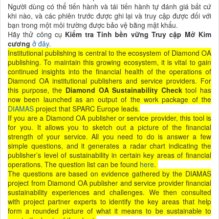
Người dùng có thể tiến hành và tái tiến hành tự đánh giá bất cứ
khi nào, và các phiên trước được ghi lại và truy cập được đối với
bạn trong một môi trường được bảo vệ bằng mật khẩu.
Hãy thử công cụ
Kiểm tra Tính bền vững Truy cập Mở Kim
cương
ở đây
.
Institutional publishing is central to the ecosystem of Diamond OA
publishing. To maintain this growing ecosystem, it is vital to gain
continued insights into the financial health of the operations of
Diamond OA institutional publishers and service providers. For
this purpose, the
Diamond OA Sustainability Check
tool has
now been launched as an output of the work package of the
DIAMAS
project that SPARC Europe leads.
If you are a Diamond OA publisher or service provider, this tool is
for you. It allows you to sketch out a picture of the financial
strength of your service. All you need to do is answer a few
simple questions, and it generates a radar chart indicating the
publisher’s level of sustainability in certain key areas of financial
operations. The question list can be found
here
.
The questions are based on evidence gathered by the DIAMAS
project from Diamond OA publisher and service provider financial
sustainability experiences and challenges. We then consulted
with project partner experts to identify the key areas that help
form a rounded picture of what it means to be sustainable to