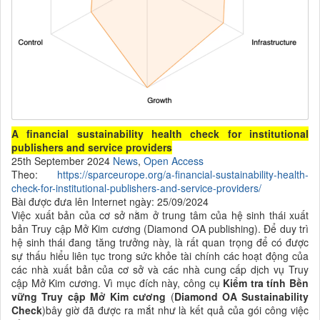
A financial sustainability health check for institutional
publishers and service providers
25th September 2024
News
,
Open Access
Theo:
https://sparceurope.org/a-financial-sustainability-health-
check-for-institutional-publishers-and-service-providers/
Bài được đưa lên Internet ngày: 25/09/2024
Việc xuất bản của
cơ sở nằm ở trung tâm của hệ sinh thái xuất
bản Truy cập Mở Kim cương (Diamond OA publishing). Để duy trì
hệ sinh thái đang tăng trưởng này, là rất quan trọng để có được
sự thấu hiểu liên tục trong sức khỏe tài chính các hoạt động của
các nhà xuất bản của cơ sở và các nhà cung cấp dịch vụ Truy
cập Mở Kim cương. Vì mục đích này, công cụ
Kiểm tra tính Bền
vững Truy cập Mở Kim cương
(
Diamond OA Sustainability
Check
)bây giờ đã được ra mắt như là kết quả của gói công việc