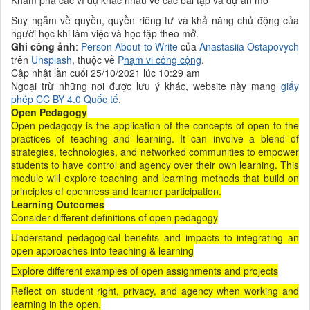
Khám phá các ví dụ khác nhau về các bài tập và dự án mở
Suy ngẫm về quyền, quyền riêng tư và khả năng chủ động của
người học khi làm việc và học tập theo mở.
Ghi công ảnh
:
Person About to Write
của
Anastasiia Ostapovych
trên
Unsplash
, thuộc về
P
hạm vi công cộng
.
Cập nhật lần cuối 25/10/2021 lúc 10:29 am
Ngoại trừ những nơi được lưu ý khác, website này mang
giấy
phép CC BY 4.0 Quốc tế
.
Open Pedagogy
Open pedagogy is the application of the concepts of open to the
practices of teaching and learning. It can involve a blend of
strategies, technologies, and networked communities to empower
students to have control and agency over their own learning. This
module will explore teaching and learning methods that build on
principles of openness and learner participation.
Learning Outcomes
Consider different definitions of open pedagogy
Understand pedagogical benefits and impacts to integrating an
open approaches into teaching & learning
Explore different examples of open assignments and projects
Reflect on student right, privacy, and agency when working and
learning in the open.