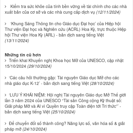
Kiểm tra sức khỏe của tính bền vững về tài chính cho các nhà
xuất bản của cơ sở và các nhà cung cấp dịch vụ
(12/11/2024)
‘Khung Sáng Thông tin cho Giáo dục Đại học’ của Hiệp hội
Thư viện Đại học và Nghiên cứu (ACRL) Hoa Kỳ, trực thuộc Hiệp
hội Thư viện Hoa Kỳ (ARL) - bản dịch sang tiếng Việt
(13/11/2024)
Những tin cũ hơn
Triển khai Khuyến nghị Khoa học Mở của UNESCO, cập nhật
15/10/2024
(29/10/2024)
‘Các câu hỏi thường gặp: Tài nguyên Giáo dục Mở cho các
nhà giáo dục K-12’ - bản dịch sang tiếng Việt
(28/10/2024)
‘LƯU Ý KHÁI NIỆM: Hội nghị Tài nguyên Giáo dục Mở Thế giới
lần 3 năm 2024 của UNESCO “Tài sản Công cộng Kỹ thuật số:
Giải pháp Mở và AI vì Quyền truy cập Toàn diện tới Tri thức”’ -
bản dịch sang tiếng Việt
(25/10/2024)
Để chuyển đổi số thành công? Năng lực số, văn hóa số & giải
pháp mở
(24/10/2024)