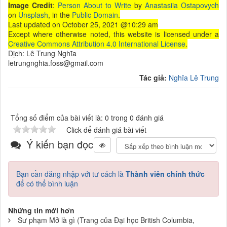
Image Credit
:
Person About to Write
by
Anastasiia Ostapovych
on
Unsplash
, in the
Public Domain
.
Last updated on October 25, 2021 @10:29 am
Except where otherwise noted, this website is licensed under a
Creative Commons Attribution 4.0 International License
.
Dịch: Lê Trung Nghĩa
letrungnghia.foss@gmail.com
Tác giả:
Nghĩa Lê Trung
Tổng số điểm của bài viết là: 0 trong 0 đánh giá
Click để đánh giá bài viết
Ý kiến bạn đọc
Bạn cần đăng nhập với tư cách là
Thành viên chính thức
để có thể bình luận
Những tin mới hơn
Sư phạm Mở là gì (Trang của Đại học British Columbia,