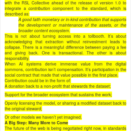
with the RSL Collective ahead of the release of version 1.0 to
integrate a
contribution
component to the standard, which is
described as:
A good faith monetary or in-kind contribution that supports
the development or maintenance of the assets, or the
broader content ecosystem.
This is not about turning access into a tollbooth. It’s about
acknowledging that extraction without reinvestment leads to
collapse. There is a meaningful difference between paying a fee
and giving back. One is transactional. The other is about
responsibility.
When AI systems derive immense value from the digital
commons, contribution isn’t compensation. It’s participation in the
social contract that made that value possible in the first place.
Contribution could be in the form of:
A donation back to a non-profit that stewards the dataset;
Support for the broader ecosystem that sustains the work;
Openly licensing the model, or sharing a modified dataset back to
the original steward;
Or other models we haven’t yet imagined.
A Big Step: Many More to Come
The future of the web is being negotiated right now, in standards