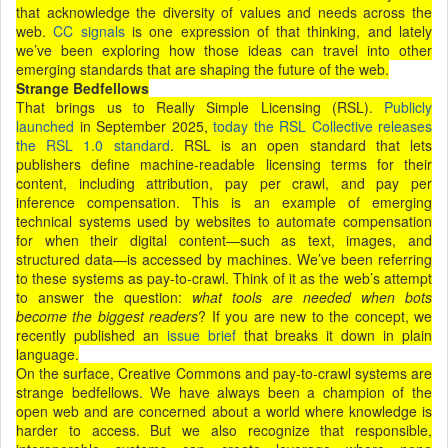
that acknowledge the diversity of values and needs across the
web.
CC signals
is one expression of that thinking, and lately
we’ve been exploring how those ideas can travel into other
emerging standards that are shaping the future of the web.
Strange Bedfellows
That brings us to Really Simple Licensing (RSL).
Publicly
launched
in September 2025,
today the RSL Collective releases
the RSL 1.0 standard
. RSL is an open standard that lets
publishers define machine-readable licensing terms for their
content, including attribution, pay per crawl, and pay per
inference compensation. This is an example of emerging
technical systems used by websites to automate compensation
for when their digital content—such as text, images, and
structured data—is accessed by machines. We’ve been referring
to these systems as pay-to-crawl. Think of it as the web’s attempt
to answer the question:
what tools are needed when bots
become the biggest readers
? If you are new to the concept, we
recently published an
issue brief
that breaks it down in plain
language.
On the surface, Creative Commons and pay-to-crawl systems are
strange bedfellows. We have always been a champion of the
open web and are concerned about a world where knowledge is
harder to access. But we also recognize that responsible,