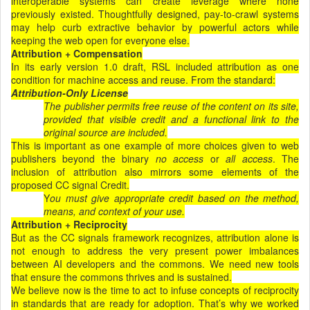
interoperable systems can create leverage where none
previously existed. Thoughtfully designed, pay-to-crawl systems
may help curb extractive behavior by powerful actors while
keeping the web open for everyone else.
Attribution + Compensation
In its early version 1.0 draft, RSL included attribution as one
condition for machine access and reuse. From the standard:
Attribution-Only License
The publisher permits free reuse of the content on its site,
provided that visible credit and a functional link to the
original source are included.
This is important as one example of more choices given to web
publishers beyond the binary
no access
or
all access
. The
inclusion of attribution also mirrors some elements of the
proposed CC signal Credit.
Y
ou must give appropriate credit based on the method,
means, and context of your use.
Attribution + Reciprocity
But as the CC signals framework recognizes, attribution alone is
not enough to address the very present power imbalances
between AI developers and the commons. We need new tools
that ensure the commons thrives and is sustained.
We believe now is the time to act to infuse concepts of reciprocity
in standards that are ready for adoption. That’s why we worked