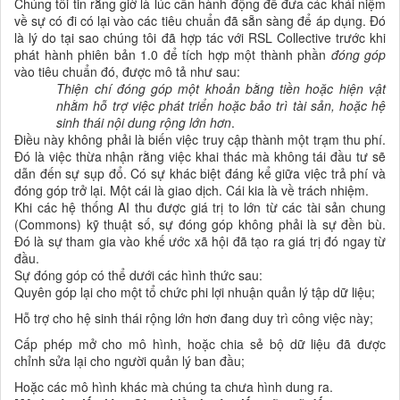
Chúng tôi tin rằng giờ là lúc cần hành động để đưa các khái niệm
về sự có đi có lại vào các tiêu chuẩn đã sẵn sàng để áp dụng. Đó
là lý do tại sao chúng tôi đã hợp tác với RSL Collective trước khi
phát hành phiên bản 1.0 để tích hợp một thành phần
đóng góp
vào tiêu chuẩn đó, được mô tả như sau:
Thiện chí đóng góp một khoản bằng tiền hoặc hiện vật
nhằm hỗ trợ việc phát triển hoặc bảo trì tài sản, hoặc hệ
sinh thái nội dung rộng lớn hơn
.
Điều này không phải là biến việc truy cập thành một trạm thu phí.
Đó là việc thừa nhận rằng việc khai thác mà không tái đầu tư sẽ
dẫn đến sự sụp đổ. Có sự khác biệt đáng kể giữa việc trả phí và
đóng góp trở lại. Một cái là giao dịch. Cái kia là về trách nhiệm.
Khi các hệ thống AI thu được giá trị to lớn từ các tài sản chung
(Commons) kỹ thuật số, sự đóng góp không phải là sự đền bù.
Đó là sự tham gia vào khế ước xã hội đã tạo ra giá trị đó ngay từ
đầu.
Sự đóng góp có thể dưới các hình thức sau:
Quyên góp lại cho một tổ chức phi lợi nhuận quản lý tập dữ liệu;
Hỗ trợ cho hệ sinh thái rộng lớn hơn đang duy trì công việc này;
Cấp phép mở cho mô hình, hoặc chia sẻ bộ dữ liệu đã được
chỉnh sửa lại cho người quản lý ban đầu;
Hoặc các mô hình khác mà chúng ta chưa hình dung ra.