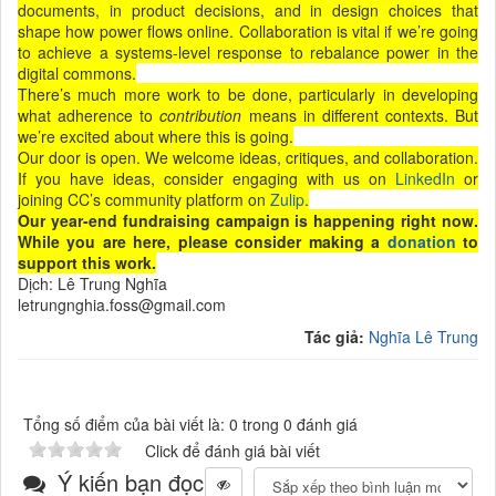
documents, in product decisions, and in design choices that
shape how power flows online. Collaboration is vital if we’re going
to achieve a systems-level response to rebalance power in the
digital commons.
There’s much more work to be done, particularly in developing
what adherence to
contribution
means in different contexts. But
we’re excited about where this is going.
Our door is open. We welcome ideas, critiques, and collaboration.
If you have ideas, consider engaging with us on
LinkedIn
or
joining CC’s community platform on
Zulip
.
Our year-end fundraising campaign is happening right now.
While you are here, please consider making a
donation
to
support this work.
Dịch: Lê Trung Nghĩa
letrungnghia.foss@gmail.com
Tác giả:
Nghĩa Lê Trung
Tổng số điểm của bài viết là: 0 trong 0 đánh giá
Click để đánh giá bài viết
Ý kiến bạn đọc