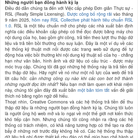
Những người bạn đồng hành kỳ lạ
Điều đó dẫn chúng ta đến với Việc cấp phép Đơn giản Thực sự -
RSL (Really Simple Licensing).
Được công bố rộng rãi
vào tháng
9 năm 2025,
hôm nay RSL Collective phát hành tiêu chuẩn RSL
1.0
. RSL là một tiêu chuẩn mở cho phép các nhà xuất bản định
nghĩa các điều khoản cấp phép có thể đọc được bằng máy cho
nội dung của họ, bao gồm ghi công, trả tiền theo lượt thu thập dữ
liệu và trả tiền bồi thường cho suy luận. Đây là một ví dụ về các
hệ thống kỹ thuật mới nổi được các trang web sử dụng để tự
động hóa việc bồi thường khi nội dung kỹ thuật số của họ - chẳng
hạn như văn bản, hình ảnh và dữ liệu có cấu trúc - được máy
móc truy cập. Chúng tôi đã gọi những hệ thống này là trả tiền để
thu thập dữ liệu. Hãy nghĩ về nó như một nỗ lực của web để trả
lời câu hỏi:
cần những công cụ nào khi các con bot trở thành
những người đọc lớn nhất
? Nếu bạn mới làm quen với khái niệm
này, chúng tôi gần đây đã xuất bản
một bản tóm tắt
vấn đề giải
thích nó bằng ngôn ngữ dễ hiểu.
Thoạt nhìn, Creative Commons và các hệ thống trả tiền để thu
thập dữ liệu là những người bạn đồng hành kỳ lạ. Chúng tôi luôn
là người ủng hộ web mở và lo ngại về một thế giới nơi kiến thức
khó tiếp cận hơn. Nhưng chúng tôi cũng nhận ra rằng các hệ
thống có trách nhiệm, có khả năng tương hợp có thể tạo ra đòn
bẩy ở những nơi trước đây không hề có. Các hệ thống thu thập
dữ liệu trả phí được thiết kế chu đáo có thể giúp hạn chế hành vi