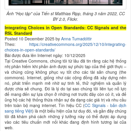
Ảnh "Học tập" của Tiến sĩ Matthias Ripp, tháng 3 năm 2022, CC
BY 2.0, Flickr.
Integrating Choices in Open Standards: CC Signals and the
RSL Standard
Posted 10 December 2025 by
Anna Tumadóttir
Theo:
https://creativecommons.org/2025/12/10/integrating-
choices-in-open-standards/
Bài được đưa lên Internet ngày: 10/12/2025
Tại Creative Commons, chúng tôi từ lâu đã tin rằng các hệ thống
nhị phân hiếm khi phản ánh được sự phức tạp của thế giới thực –
và chúng cũng không phục vụ tốt cho các tài sản chung (the
commons). Internet, giống như các cộng đồng đã xây dựng nên
nó, phát triển mạnh mẽ nhờ sự tinh tế, thử nghiệm và quản lý
được chia sẻ chung. Đó là lý do tại sao chúng tôi liên tục nỗ lực
để mang đến sự lựa chọn ở những nơi trước đây còn có ít, và để
ủng hộ các hệ thống thừa nhận sự đa dạng các giá trị và nhu cầu
trên toàn bộ mạng internet. Tín hiệu CC (
CC Signals
-
bản dịch
sang tiếng Việt
) là một biểu hiện của tư duy đó, và gần đây chúng
tôi đã khám phá cách những ý tưởng này có thể được áp dụng
vào các tiêu chuẩn mới nổi khác đang định hình tương lai của
web.