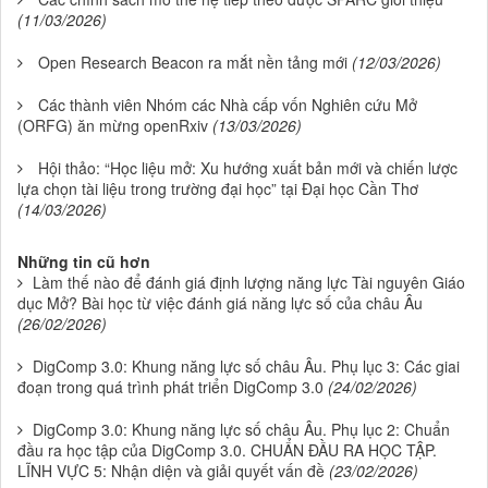
(11/03/2026)
Open Research Beacon ra mắt nền tảng mới
(12/03/2026)
Các thành viên Nhóm các Nhà cấp vốn Nghiên cứu Mở
(ORFG) ăn mừng openRxiv
(13/03/2026)
Hội thảo: “Học liệu mở: Xu hướng xuất bản mới và chiến lược
lựa chọn tài liệu trong trường đại học” tại Đại học Cần Thơ
(14/03/2026)
Những tin cũ hơn
Làm thế nào để đánh giá định lượng năng lực Tài nguyên Giáo
dục Mở? Bài học từ việc đánh giá năng lực số của châu Âu
(26/02/2026)
DigComp 3.0: Khung năng lực số châu Âu. Phụ lục 3: Các giai
đoạn trong quá trình phát triển DigComp 3.0
(24/02/2026)
DigComp 3.0: Khung năng lực số châu Âu. Phụ lục 2: Chuẩn
đầu ra học tập của DigComp 3.0. CHUẨN ĐẦU RA HỌC TẬP.
LĨNH VỰC 5: Nhận diện và giải quyết vấn đề
(23/02/2026)