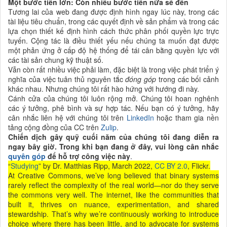
Một bước tiến lớn: Còn nhiều bước tiến nữa sẽ đến
Tương lai của web đang được định hình ngay lúc này, trong các
tài liệu tiêu chuẩn, trong các quyết định về sản phẩm và trong các
lựa chọn thiết kế định hình cách thức phân phối quyền lực trực
tuyến. Cộng tác là điều thiết yếu nếu chúng ta muốn đạt được
một phản ứng ở cấp độ hệ thống để tái cân bằng quyền lực với
các tài sản chung kỹ thuật số.
Vẫn còn rất nhiều việc phải làm, đặc biệt là trong việc phát triển ý
nghĩa của việc tuân thủ nguyên tắc
đóng góp
trong các bối cảnh
khác nhau. Nhưng chúng tôi rất hào hứng với hướng đi này.
Cánh cửa của chúng tôi luôn rộng mở. Chúng tôi hoan nghênh
các ý tưởng, phê bình và sự hợp tác. Nếu bạn có ý tưởng, hãy
cân nhắc liên hệ với chúng tôi trên
LinkedIn
hoặc tham gia nền
tảng cộng đồng của CC trên
Zulip
.
Chiến dịch gây quỹ cuối năm của chúng tôi đang diễn ra
ngay bây giờ. Trong khi bạn đang ở đây, vui lòng cân nhắc
quyên góp
để hỗ trợ công việc này
.
“
Studying
” by Dr. Matthias Ripp, March 2022,
CC BY 2.0
, Flickr.
At Creative Commons, we’ve long believed that binary systems
rarely reflect the complexity of the real world—nor do they serve
the commons very well. The internet, like the communities that
built it, thrives on nuance, experimentation, and shared
stewardship. That’s why we’re continuously working to introduce
choice where there has been little, and to advocate for systems