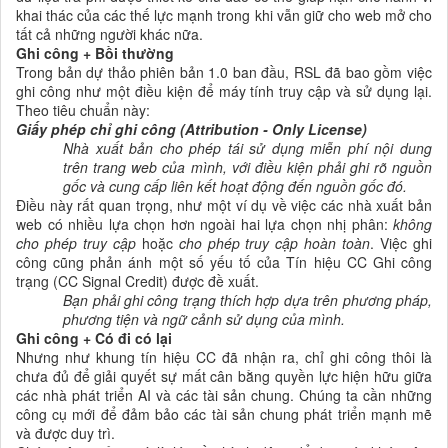
khai thác của các thế lực mạnh trong khi vẫn giữ cho web mở cho
tất cả những người khác nữa.
Ghi công + Bồi thường
Trong bản dự thảo phiên bản 1.0 ban đầu, RSL đã bao gồm việc
ghi công như một điều kiện để máy tính truy cập và sử dụng lại.
Theo tiêu chuẩn này:
Giấy phép chỉ ghi công (Attribution - Only License)
Nhà xuất bản cho phép tái sử dụng miễn phí nội dung
trên trang web của mình, với điều kiện phải ghi rõ nguồn
gốc và cung cấp liên kết hoạt động đến nguồn gốc đó.
Điều này rất quan trọng, như một ví dụ về việc các nhà xuất bản
web có nhiều lựa chọn hơn ngoài hai lựa chọn nhị phân:
không
cho phép truy cập
hoặc
cho phép truy cập hoàn toàn
. Việc ghi
công cũng phản ánh một số yếu tố của Tín hiệu CC Ghi công
trạng (CC Signal Credit) được đề xuất.
Bạn phải ghi công trạng thích hợp dựa trên phương pháp,
phương tiện và ngữ cảnh sử dụng của mình.
Ghi công + Có đi có lại
Nhưng như khung tín hiệu CC đã nhận ra, chỉ ghi công thôi là
chưa đủ để giải quyết sự mất cân bằng quyền lực hiện hữu giữa
các nhà phát triển AI và các tài sản chung. Chúng ta cần những
công cụ mới để đảm bảo các tài sản chung phát triển mạnh mẽ
và được duy trì.