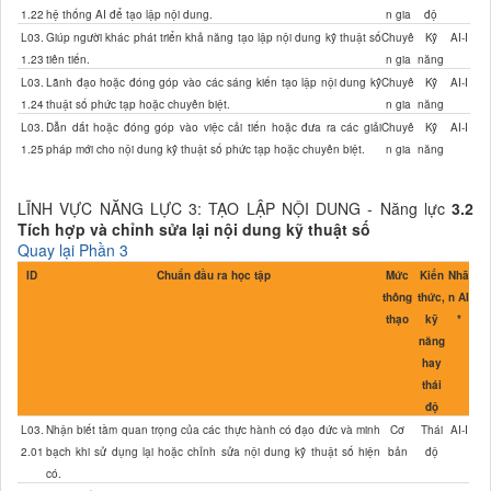
1.22
hệ thống AI để tạo lập nội dung.
n gia
độ
L03.
Giúp người khác phát triển khả năng tạo lập nội dung kỹ thuật số
Chuyê
Kỹ
AI-I
1.23
tiên tiến.
n gia
năng
L03.
Lãnh đạo hoặc đóng góp vào các sáng kiến tạo lập nội dung kỹ
Chuyê
Kỹ
AI-I
1.24
thuật số phức tạp hoặc chuyên biệt.
n gia
năng
L03.
Dẫn dắt hoặc đóng góp vào việc cải tiến hoặc đưa ra các giải
Chuyê
Kỹ
AI-I
1.25
pháp mới cho nội dung kỹ thuật số phức tạp hoặc chuyên biệt.
n gia
năng
LĨNH VỰC NĂNG LỰC 3: TẠO LẬP NỘI DUNG - Năng lực
3.2
Tích hợp và chỉnh sửa lại nội dung kỹ thuật số
Quay lại Phần 3
ID
Chuẩn đầu ra học tập
Mức
Kiến
Nhã
thông
thức,
n AI
thạo
kỹ
*
năng
hay
thái
độ
L03.
Nhận biết tầm quan trọng của các thực hành có đạo đức và minh
Cơ
Thái
AI-I
2.01
bạch khi sử dụng lại hoặc chỉnh sửa nội dung kỹ thuật số hiện
bản
độ
có.