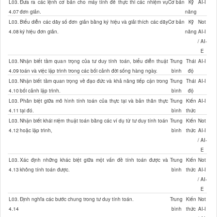
L03.
Đưa ra các lệnh cơ bản cho máy tính để thực thi các nhiệm vụ
Cơ bản
Kỹ
AI-I
4.07
đơn giản.
năng
L03.
Biểu diễn các dãy số đơn giản bằng ký hiệu và giải thích các dãy
Cơ bản
Kỹ
Not
4.08
ký hiệu đơn giản.
năng
AI-I
/ AI-
E
L03.
Nhận biết tầm quan trọng của tư duy tính toán, biểu diễn thuật
Trung
Thái
AI-I
4.09
toán và việc lập trình trong các bối cảnh đời sống hàng ngày.
bình
độ
L03.
Nhận biết tầm quan trọng về đạo đức và khả năng tiếp cận trong
Trung
Thái
AI-I
4.10
bối cảnh lập trình.
bình
độ
L03.
Phân biệt giữa mô hình tính toán của thực tại và bản thân thực
Trung
Kiến
AI-I
4.11
tại đó.
bình
thức
L03.
Nhận biết khái niệm thuật toán bằng các ví dụ từ tư duy tính toán
Trung
Kiến
Not
4.12
hoặc lập trình,
bình
thức
AI-I
/ AI-
E
L03.
Xác định những khác biệt giữa một vấn đề tính toán được và
Trung
Kiến
Not
4.13
không tính toán được.
bình
thức
AI-I
/ AI-
E
L03.
Định nghĩa các bước chung trong tư duy tính toán.
Trung
Kiến
Not
4.14
bình
thức
AI-I