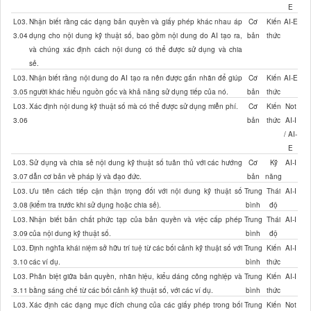
E
L03.
Nhận biết rằng các dạng bản quyền và giấy phép khác nhau áp
Cơ
Kiến
AI-E
3.04
dụng cho nội dung kỹ thuật số, bao gồm nội dung do AI tạo ra,
bản
thức
và chúng xác định cách nội dung có thể được sử dụng và chia
sẻ.
L03.
Nhận biết rằng nội dung do AI tạo ra nên được gắn nhãn để giúp
Cơ
Kiến
AI-E
3.05
người khác hiểu nguồn gốc và khả năng sử dụng tiếp của nó.
bản
thức
L03.
Xác định nội dung kỹ thuật số mà có thể được sử dụng miễn phí.
Cơ
Kiến
Not
3.06
bản
thức
AI-I
/ AI-
E
L03.
Sử dụng và chia sẻ nội dung kỹ thuật số tuân thủ với các hướng
Cơ
Kỹ
AI-I
3.07
dẫn cơ bản về pháp lý và đạo đức.
bản
năng
L03.
Ưu tiên cách tiếp cận thận trọng đối với nội dung kỹ thuật số
Trung
Thái
AI-I
3.08
(kiểm tra trước khi sử dụng hoặc chia sẻ).
bình
độ
L03.
Nhận biết bản chất phức tạp của bản quyền và việc cấp phép
Trung
Thái
AI-I
3.09
của nội dung kỹ thuật số.
bình
độ
L03.
Định nghĩa khái niệm sở hữu trí tuệ từ các bối cảnh kỹ thuật số với
Trung
Kiến
AI-I
3.10
các ví dụ.
bình
thức
L03.
Phân biệt giữa bản quyền, nhãn hiệu, kiểu dáng công nghiệp và
Trung
Kiến
AI-I
3.11
bằng sáng chế từ các bối cảnh kỹ thuật số, với các ví dụ.
bình
thức
L03.
Xác định các dạng mục đích chung của các giấy phép trong bối
Trung
Kiến
Not