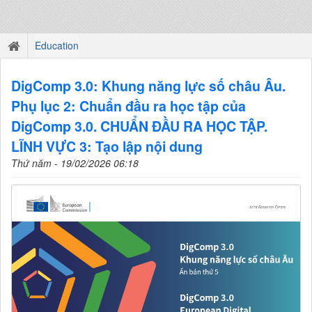
Education
DigComp 3.0: Khung năng lực số châu Âu.
Phụ lục 2: Chuẩn đầu ra học tập của
DigComp 3.0. CHUẨN ĐẦU RA HỌC TẬP.
LĨNH VỰC 3: Tạo lập nội dung
Thứ năm - 19/02/2026 06:18