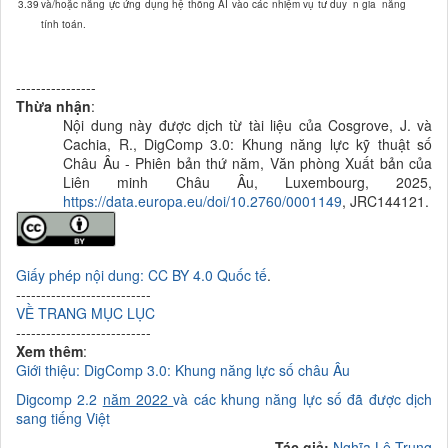
3.39
và/hoặc năng ực ứng dụng hệ thống AI vào các nhiệm vụ tư duy
n gia
năng
tính toán.
----------------
Thừa nhận
:
Nội dung này được dịch từ tài liệu của
Cosgrove, J. và
Cachia, R., DigComp 3.0: Khung năng lực kỹ thuật số
Châu Âu - Phiên bản thứ năm, Văn phòng Xuất bản của
Liên minh Châu Âu, Luxembourg, 2025,
https://data.europa.eu/doi/10.2760/0001149
, JRC144121.
Giấy phép nội dung: CC BY 4.0 Quốc tế
.
---------------------------
VỀ TRANG MỤC LỤC
---------------------------
Xem thêm
:
Giới thiệu: DigComp 3.0: Khung năng lực số châu Âu
Digcomp 2.2
năm 2022
và các khung năng lực số đã được dịch
sang tiếng Việt
Tác giả:
Nghĩa Lê Trung