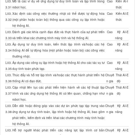
L03.
Mô tả các ví dụ về ứng dụng tư duy tính toán và lập trình trong
Cao
Kiến
AI-I
3.31
robot học.
thức
L03.
Xác định các công việc thường nhật có thể được tự động hóa
Cao
Kiến
AI-E
3.32
(một phần hoặc toàn bộ) thông qua các công cụ lập trình hoặc
thức
hệ thống AI.
L03.
Đánh giá các khía cạnh đạo đức và thực hành của sự phát triển
Cao
Kỹ
AI-E
3.33
và triển khai các chương trình máy tính và hệ thống AI.
năng
L03.
Áp dụng tư duy tính toán, kiến thức lập trình và/hoặc các hệ
Cao
Kỹ
AI-E
3.34
thống AI để tự động hóa (một phần hoặc toàn bộ) các công việc
năng
thường nhật.
L03.
Áp dụng các công cụ lập trình hoặc hệ thống AI cho các tác vụ tư
Cao
Kỹ
AI-E
3.35
duy tính toán phức tạp.
năng
L03.
Thúc đẩy và hỗ trợ lập trình và/hoặc các thực hành phát triển hệ
Chuyê
Thái
AI-E
3.36
thống AI có đạo đức.
n gia
độ
L03.
Cập nhật liên tục các phát triển hiện hành về các kỹ thuật lập
Chuyê
Thái
AI-E
3.37
trình và các ứng dụng hệ thống AI có liên quan, chẳng hạn như
n gia
độ
robot học.
L03.
Dẫn dắt hoặc đóng góp vào các dự án phức tạp tập trung vào
Chuyê
Kỹ
AI-E
3.38
ứng dụng tư duy tính toán, lập trình hoặc hệ thống AI, bao gồm
n gia
năng
phát triển, kiểm định và triển khai các chương trình máy tính hoặc
hệ thống AI.
L03.
Hỗ trợ người khác phát triển các năng lực lập trình cơ bản
Chuyê
Kỹ
AI-E