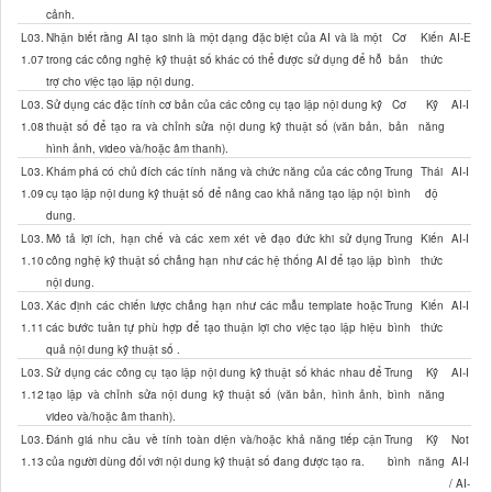
cảnh.
L03.
Nhận biết rằng AI tạo sinh là một dạng đặc biệt của AI và là một
Cơ
Kiến
AI-E
1.07
trong các công nghệ kỹ thuật số khác có thể được sử dụng để hỗ
bản
thức
trợ cho việc tạo lập nội dung.
L03.
Sử dụng các đặc tính cơ bản của các công cụ tạo lập nội dung kỹ
Cơ
Kỹ
AI-I
1.08
thuật số để tạo ra và chỉnh sửa nội dung kỹ thuật số (văn bản,
bản
năng
hình ảnh, video và/hoặc âm thanh).
L03.
Khám phá có chủ đích các tính năng và chức năng của các công
Trung
Thái
AI-I
1.09
cụ tạo lập nội dung kỹ thuật số để nâng cao khả năng tạo lập nội
bình
độ
dung.
L03.
Mô tả lợi ích, hạn chế và các xem xét về đạo đức khi sử dụng
Trung
Kiến
AI-I
1.10
công nghệ kỹ thuật số chẳng hạn như các hệ thống AI để tạo lập
bình
thức
nội dung.
L03.
Xác định các chiến lược chẳng hạn như các mẫu template hoặc
Trung
Kiến
AI-I
1.11
các bước tuần tự phù hợp để tạo thuận lợi cho việc tạo lập hiệu
bình
thức
quả nội dung kỹ thuật số .
L03.
Sử dụng các công cụ tạo lập nội dung kỹ thuật số khác nhau để
Trung
Kỹ
AI-I
1.12
tạo lập và chỉnh sửa nội dung kỹ thuật số (văn bản, hình ảnh,
bình
năng
video và/hoặc âm thanh).
L03.
Đánh giá nhu cầu về tính toàn diện và/hoặc khả năng tiếp cận
Trung
Kỹ
Not
1.13
của người dùng đối với nội dung kỹ thuật số đang được tạo ra.
bình
năng
AI-I
/ AI-