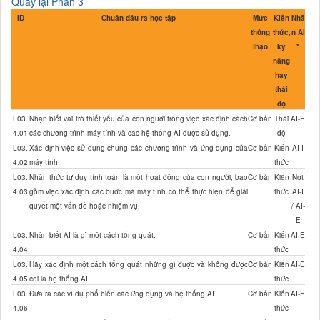
Quay lại Phần 3
ID
Chuẩn đầu ra học tập
Mức
Kiến
Nhã
thông
thức,
n AI
thạo
kỹ
*
năng
hay
thái
độ
L03.
Nhận biết vai trò thiết yếu của con người trong việc xác định cách
Cơ bản
Thái
AI-E
4.01
các chương trình máy tính và các hệ thống AI được sử dụng.
độ
L03.
Xác định việc sử dụng chung các chương trình và ứng dụng của
Cơ bản
Kiến
AI-I
4.02
máy tính.
thức
L03.
Nhận thức tư duy tính toán là một hoạt động của con người, bao
Cơ bản
Kiến
Not
4.03
gồm việc xác định các bước mà máy tính có thể thực hiện để giải
thức
AI-I
quyết một vấn đề hoặc nhiệm vụ.
/ AI-
E
L03.
Nhận biết AI là gì một cách tổng quát.
Cơ bản
Kiến
AI-E
4.04
thức
L03.
Hãy xác định một cách tổng quát những gì được và không được
Cơ bản
Kiến
AI-E
4.05
coi là hệ thống AI.
thức
L03.
Đưa ra các ví dụ phổ biến các ứng dụng và hệ thống AI.
Cơ bản
Kiến
AI-E
4.06
thức