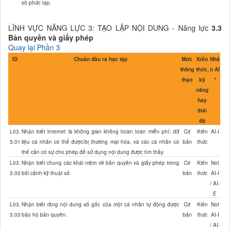
số phức tạp.
LĨNH VỰC NĂNG LỰC 3: TẠO LẬP NỘI DUNG - Năng lực
3.3
Bản quyền và giấy phép
Quay lại Phần 3
ID
Chuẩn đầu ra học tập
Mức
Kiến
Nhã
thông
thức,
n AI
thạo
kỹ
*
năng
hay
thái
độ
L03.
Nhận biết Internet là không gian không hoàn toàn miễn phí: dữ
Cơ
Kiến
AI-I
3.01
liệu cá nhân có thể được/bị thương mại hóa, và các cá nhân có
bản
thức
thể cần có sự cho phép để sử dụng nội dung được tìm thấy.
L03.
Nhận biết chung các khái niệm về bản quyền và giấy phép trong
Cơ
Kiến
Not
3.02
bối cảnh kỹ thuật số
bản
thức
AI-I
/ AI-
E
L03.
Nhận biết rằng nội dung số gốc của một cá nhân tự động được
Cơ
Kiến
Not
3.03
bảo hộ bản quyền.
bản
thức
AI-I
/ AI-