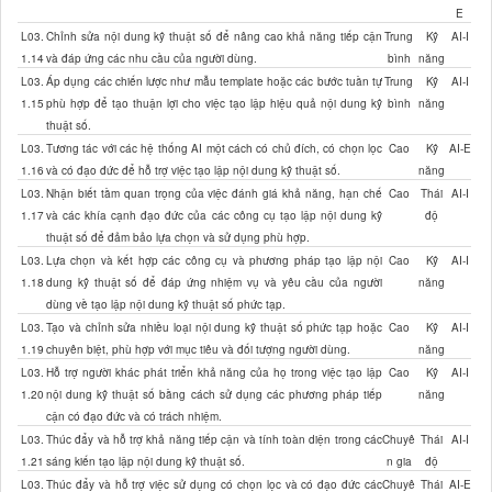
E
L03.
Chỉnh sửa nội dung kỹ thuật số để nâng cao khả năng tiếp cận
Trung
Kỹ
AI-I
1.14
và đáp ứng các nhu cầu của người dùng.
bình
năng
L03.
Áp dụng các chiến lược như mẫu template hoặc các bước tuần tự
Trung
Kỹ
AI-I
1.15
phù hợp để tạo thuận lợi cho việc tạo lập hiệu quả nội dung kỹ
bình
năng
thuật số.
L03.
Tương tác với các hệ thống AI một cách có chủ đích, có chọn lọc
Cao
Kỹ
AI-E
1.16
và có đạo đức để hỗ trợ việc tạo lập nội dung kỹ thuật số.
năng
L03.
Nhận biết tầm quan trọng của việc đánh giá khả năng, hạn chế
Cao
Thái
AI-I
1.17
và các khía cạnh đạo đức của các công cụ tạo lập nội dung kỹ
độ
thuật số để đảm bảo lựa chọn và sử dụng phù hợp.
L03.
Lựa chọn và kết hợp các công cụ và phương pháp tạo lập nội
Cao
Kỹ
AI-I
1.18
dung kỹ thuật số để đáp ứng nhiệm vụ và yêu cầu của người
năng
dùng về tạo lập nội dung kỹ thuật số phức tạp.
L03.
Tạo và chỉnh sửa nhiều loại nội dung kỹ thuật số phức tạp hoặc
Cao
Kỹ
AI-I
1.19
chuyên biệt, phù hợp với mục tiêu và đối tượng người dùng.
năng
L03.
Hỗ trợ người khác phát triển khả năng của họ trong việc tạo lập
Cao
Kỹ
AI-I
1.20
nội dung kỹ thuật số bằng cách sử dụng các phương pháp tiếp
năng
cận có đạo đức và có trách nhiệm.
L03.
Thúc đẩy và hỗ trợ khả năng tiếp cận và tính toàn diện trong các
Chuyê
Thái
AI-I
1.21
sáng kiến tạo lập nội dung kỹ thuật số.
n gia
độ
L03.
Thúc đẩy và hỗ trợ việc sử dụng có chọn lọc và có đạo đức các
Chuyê
Thái
AI-E