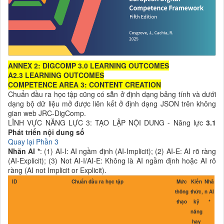
ANNEX 2: DIGCOMP 3.0 LEARNING OUTCOMES
A2.3 LEARNING OUTCOMES
COMPETENCE AREA 3: CONTENT CREATION
Chuẩn đầu ra học tập cũng có sẵn ở định dạng bảng tính và dưới
dạng bộ dữ liệu mở được liên kết ở định dạng JSON trên không
gian web JRC-DigComp.
LĨNH VỰC NĂNG LỰC 3: TẠO LẬP NỘI DUNG - Năng lực
3.1
Phát triển nội dung số
Quay lại Phần 3
Nhãn AI *
: (1) AI-I: AI ngầm định (AI-Implicit); (2) AI-E: AI rõ ràng
(AI-Explicit); (3) Not AI-I/AI-E: Không là AI ngầm định hoặc AI rõ
ràng (AI not Implicit or Explicit).
ID
Chuẩn đầu ra học tập
Mức
Kiến
Nhã
thông
thức,
n AI
thạo
kỹ
*
năng
hay