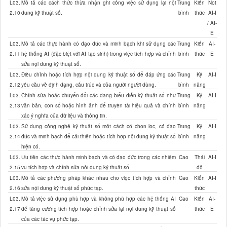
L03.
Mô tả các cách thức thừa nhận ghi công việc sử dụng lại nội
Trung
Kiến
Not
2.10
dung kỹ thuật số.
bình
thức
AI-I
/ AI-
E
L03.
Mô tả các thực hành có đạo đức và minh bạch khi sử dụng các
Trung
Kiến
AI-
2.11
hệ thống AI (đặc biệt với AI tạo sinh) trong việc tích hợp và chỉnh
bình
thức
E
sửa nội dung kỹ thuật số.
L03.
Điều chỉnh hoặc tích hợp nội dung kỹ thuật số để đáp ứng các
Trung
Kỹ
AI-I
2.12
yêu cầu về định dạng, cấu trúc và của người người dùng.
bình
năng
L03.
Chỉnh sửa hoặc chuyển đổi các dạng biểu diễn kỹ thuật số như
Trung
Kỹ
AI-I
2.13
văn bản, con số hoặc hình ảnh để truyền tải hiệu quả và chính
bình
năng
xác ý nghĩa của dữ liệu và thông tin.
L03.
Sử dụng công nghệ kỹ thuật số một cách có chọn lọc, có đạo
Trung
Kỹ
AI-I
2.14
đức và minh bạch để cải thiện hoặc tích hợp nội dung kỹ thuật số
bình
năng
hiện có.
L03.
Ưu tiên các thực hành minh bạch và có đạo đức trong các nhiệm
Cao
Thái
AI-I
2.15
vụ tích hợp và chỉnh sửa nội dung kỹ thuật số.
độ
L03.
Mô tả các phương pháp khác nhau cho việc tích hợp và chỉnh
Cao
Kiến
AI-I
2.16
sửa nội dung kỹ thuật số phức tạp.
thức
L03.
Mô tả việc sử dụng phù hợp và không phù hợp các hệ thống AI
Cao
Kiến
AI-
2.17
để tăng cường tích hợp hoặc chỉnh sửa lại nội dung kỹ thuật số
thức
E
của các tác vụ phức tạp.