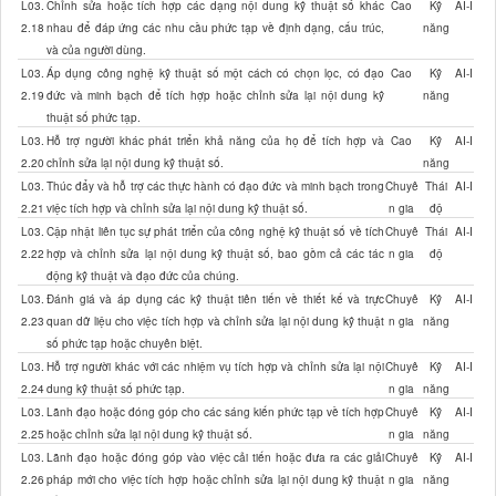
L03.
Chỉnh sửa hoặc tích hợp các dạng nội dung kỹ thuật số khác
Cao
Kỹ
AI-I
2.18
nhau để đáp ứng các nhu cầu phức tạp về định dạng, cấu trúc,
năng
và của người dùng.
L03.
Áp dụng công nghệ kỹ thuật số một cách có chọn lọc, có đạo
Cao
Kỹ
AI-I
2.19
đức và minh bạch để tích hợp hoặc chỉnh sửa lại nội dung kỹ
năng
thuật số phức tạp.
L03.
Hỗ trợ người khác phát triển khả năng của họ để tích hợp và
Cao
Kỹ
AI-I
2.20
chỉnh sửa lại nội dung kỹ thuật số.
năng
L03.
Thúc đẩy và hỗ trợ các thực hành có đạo đức và minh bạch trong
Chuyê
Thái
AI-I
2.21
việc tích hợp và chỉnh sửa lại nội dung kỹ thuật số.
n gia
độ
L03.
Cập nhật liên tục sự phát triển của công nghệ kỹ thuật số về tích
Chuyê
Thái
AI-I
2.22
hợp và chỉnh sửa lại nội dung kỹ thuật số, bao gồm cả các tác
n gia
độ
động kỹ thuật và đạo đức của chúng.
L03.
Đánh giá và áp dụng các kỹ thuật tiên tiến về thiết kế và trực
Chuyê
Kỹ
AI-I
2.23
quan dữ liệu cho việc tích hợp và chỉnh sửa lại nội dung kỹ thuật
n gia
năng
số phức tạp hoặc chuyên biệt.
L03.
Hỗ trợ người khác với các nhiệm vụ tích hợp và chỉnh sửa lại nội
Chuyê
Kỹ
AI-I
2.24
dung kỹ thuật số phức tạp.
n gia
năng
L03.
Lãnh đạo hoặc đóng góp cho các sáng kiến phức tạp về tích hợp
Chuyê
Kỹ
AI-I
2.25
hoặc chỉnh sửa lại nội dung kỹ thuật số.
n gia
năng
L03.
Lãnh đạo hoặc đóng góp vào việc cải tiến hoặc đưa ra các giải
Chuyê
Kỹ
AI-I
2.26
pháp mới cho việc tích hợp hoặc chỉnh sửa lại nội dung kỹ thuật
n gia
năng