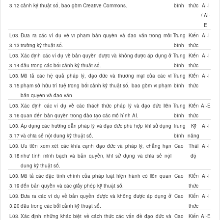
3.12
cảnh kỹ thuật số, bao gồm Creative Commons.
bình
thức
AI-I
/ AI-
E
L03.
Đưa ra các ví dụ về vi phạm bản quyền và đạo văn trong môi
Trung
Kiến
AI-I
3.13
trường kỹ thuật số.
bình
thức
L03.
Xác định các ví dụ về bản quyền được và không được áp dụng ở
Trung
Kiến
AI-I
3.14
đâu trong các bối cảnh kỹ thuật số.
bình
thức
L03.
Mô tả các hệ quả pháp lý, đạo đức và thương mại của các vi
Trung
Kiến
AI-I
3.15
phạm sở hữu trí tuệ trong bối cảnh kỹ thuật số, bao gồm vi phạm
bình
thức
bản quyền và đạo văn.
L03.
Xác định các ví dụ về các thách thức pháp lý và đạo đức liên
Trung
Kiến
AI-E
3.16
quan đến bản quyền trong đào tạo các mô hình AI.
bình
thức
L03.
Áp dụng các hướng dẫn pháp lý và đạo đức phù hợp khi sử dụng
Trung
Kỹ
AI-I
3.17
và chia sẻ nội dung kỹ thuật số.
bình
năng
L03.
Ưu tiên xem xét các khía cạnh đạo đức và pháp lý, chẳng hạn
Cao
Thái
AI-I
3.18
như tính minh bạch và bản quyền, khi sử dụng và chia sẻ nội
độ
dung kỹ thuật số.
L03.
Mô tả các đặc tính chính của pháp luật hiện hành có liên quan
Cao
Kiến
AI-I
3.19
đến bản quyền và các giấy phép kỹ thuật số.
thức
L03.
Đưa ra các ví dụ về bản quyền được và không được áp dụng ở
Cao
Kiến
AI-I
3.20
đâu trong các bối cảnh kỹ thuật số.
thức
L03.
Xác định những khác biệt về cách thức các vấn đề đạo đức và
Cao
Kiến
AI-E