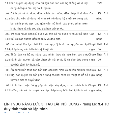
3.21
bản quyền áp dụng cho dữ liệu đào tạo các hệ thống AI và nội
thức
dung (kết quả đầu ra) do AI tạo ra.
L03.
Đánh giá và áp dụng đúng cách các hướng dẫn pháp lý và đạo
Cao
Kỹ
AI-I
3.22
đức cho việc sử dụng và chia sẻ nội dung kỹ thuật số trong các
năng
bối cảnh phức tạp, bao gồm các mô hình cấp phép phần mềm
khác nhau và các yêu cầu gia hạn giấy phép.
L03.
Trợ giúp người khác sử dụng và chia sẻ nội dung kỹ thuật số tuân
Cao
Kỹ
AI-I
3.23
thủ với các hướng dẫn pháp lý và đạo đức.
năng
L03.
Cập nhật liên tục phát triển các quy định về bản quyền và cấp
Chuyê
Thái
AI-I
3.24
phép trong các bối cảnh kỹ thuật số.
n gia
độ
L03.
Thúc đẩy và hỗ trợ nâng cao nhận thức và hiểu biết các thực
Chuyê
Thái
AI-I
3.25
hành bản quyền và cấp phép về mặt pháp lý và đạo đức trong
n gia
độ
các bối cảnh kỹ thuật số.
L03.
Áp dụng kiến thức tiên tiến của các khái niệm về quyền sở hữu trí
Chuyê
Kỹ
AI-I
3.26
tuệ, bản quyền và cấp phép trong các bối cảnh kỹ thuật số để hỗ
n gia
năng
trợ việc đưa ra quyết định.
L03.
Lãnh đạo hoặc đóng góp vào việc xây dựng chính sách hoặc
Chuyê
Kỹ
AI-I
3.27
hướng dẫn về bản quyền và cấp phép trong bối cảnh kỹ thuật số.
n gia
năng
LĨNH VỰC NĂNG LỰC 3: TẠO LẬP NỘI DUNG - Năng lực
3.4 Tư
duy tính toán và lập trình