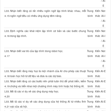
/ AI-
E
L03.
Nhận biết rằng có rất nhiều ngôn ngữ lập trình khác nhau, mỗi
Trung
Kiến
Not
4.15
ngôn ngữ đều có nhiều ứng dụng tiềm năng.
bình
thức
AI-I
/ AI-
E
L03.
Định nghĩa các khái niệm lập trình cơ bản và các bước chung
Trung
Kiến
Not
4.16
trong lập trình.
bình
thức
AI-I
/ AI-
E
L03.
Nhận biết vai trò của lập trình trong robot học.
Trung
Kiến
Not
4.17
bình
thức
AI-I
/ AI-
E
L03.
Nhận biết rằng máy học là một nhánh của AI cho phép các thuật
Trung
Kiến
AI-E
4.18
toán học hỏi từ dữ liệu và đưa ra các dự báo.
bình
thức
L03.
Nhận biết rằng có các bước nên phải tuân thủ để phát triển, kiểm
Trung
Kiến
AI-E
4.19
chứng và triển khai một chương trình máy tính hoặc hệ thống AI.
bình
thức
L03.
Mô tả các ví dụ về các ứng dụng máy học.
Trung
Kiến
AI-E
4.20
bình
thức
L03.
Mô tả các ví dụ về các ứng dụng của hệ thống AI từ nhiều lĩnh
Trung
Kiến
AI-E
4.21
vực của xã hội.
bình
thức