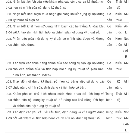
L03.
Nhận biết lợi ích của việc khám phá các công cụ và kỹ thuật tích
Cơ
Thái
AI-I
2.02
hợp và chỉnh sửa nội dung kỹ thuật số.
bản
độ
L03.
Nhận biết khái niệm thừa nhận ghi công khi sử dụng lại nội dung
Cơ
Kiến
AI-I
2.03
kỹ thuật số hiện có.
bản
thức
L03.
Nhận biết khái niệm sử dụng minh bạch các hệ thống AI (đặc biệt
Cơ
Kiến
AI-
2.04
với AI tạo sinh) khi tích hợp và chỉnh sửa nội dụng kỹ thuật số.
bản
thức
E
L03.
Phân biệt giữa nội dung kỹ thuật số chỉnh sửa được và không
Cơ
Kiến
Not
2.05
chỉnh sửa được.
bản
thức
AI-I
/ AI-
E
L03.
Xác định các chức năng chính của các công cụ tạo lập nội dung
Cơ
Kiến
AI-I
2.06
cho việc chỉnh sửa và tích hợp nội dung kỹ thuật số (văn bản,
bản
thức
hình ảnh, âm thanh, video).
L03.
Thay đổi nội dung kỹ thuật số hiện có bằng việc sử dụng các
Cơ
Kỹ
AI-I
2.07
chức năng chỉnh sửa, định dạng và tích hợp cơ bản.
bản
năng
L03.
Khám phá có chủ đích nhiều cách khác nhau để tích hợp và
Trung
Thái
AI-I
2.08
chỉnh sửa nội dung kỹ thuật số để nâng cao khả năng tích hợp
bình
độ
và chỉnh sửa nội dung kỹ thuật số.
L03.
Xác định các yêu cầu về cấu trúc, định dạng và của người dùng
Trung
Kiến
Not
2.09
đối với nhiệm vụ tích hợp hoặc chỉnh sửa nội dung kỹ thuật số.
bình
thức
AI-I
/ AI-
E