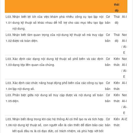
thái
độ
L03.
Nhận biết lợi ích của việc khám phá nhiều công cụ tạo lập nội
Cơ
Thái
AI-I
1.01
dung kỹ thuật số khác nhau để hỗ trợ cho các mục tiêu tạo lập
bản
độ
nội dung.
L03.
Nhận biết tầm quan trọng của nội dung kỹ thuật số mà truy cập
Cơ
Thái
Not
1.02
được và toàn diện.
bản
độ
AI-I
/ AI-
E
L03.
Xác định các dạng nội dung kỹ thuật số phổ biến và các định
Cơ
Kiến
Not
1.03
dạng tệp liên quan của chúng.
bản
thức
AI-I
/ AI-
E
L03.
Xác định các chức năng hoạt động phổ biến của các công cụ tạo
Cơ
Kiến
AI-I
1.04
lập nội dung số.
bản
thức
L03.
Phân biệt giữa nội dung số truy cập được và nội dung số toàn
Cơ
Kiến
Not
1.05
diện.
bản
thức
AI-I
/ AI-
E
L03.
Nhận biết rằng trong khi các hệ thống AI có thể tạo ra và tích hợp
Cơ
Kiến
AI-E
1.06
nội dung kỹ thuật số, con người vẫn là cần thiết để đảm bảo các
bản
thức
kết quả đầu ra là có đạo đức, có trách nhiệm, và phù hợp với bối