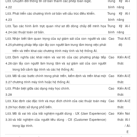
L03.
Chuyển đổi thông tin cơ bản thành các phép toán logic.
Trung
Kỹ
AI-I
4.22
bình
năng
L03.
Phát triển các chương trình cơ bản với cấu trúc điều khiển.
Trung
Kỹ
AI-I
4.23
bình
năng
L03.
Tạo các hình ảnh trực quan như sơ đồ dòng chảy để minh họa
Trung
Kỹ
AI-I
4.24
các thuật toán cơ bản.
bình
năng
L03.
Nhận biết tầm quan trọng của sự giám sát của con người và các
Cao
Thái
AI-E
4.25
phương pháp tiếp cận lấy con người làm trung tâm trong việc phát
độ
triển và triển khai các chương trình máy tính và hệ thống AI.
L03.
Định nghĩa các khái niệm và vai trò của các phương pháp tiếp
Cao
Kiến
AI-E
4.26
cận lấy con người làm trung tâm và sự giám sát của con người
thức
trong bối cảnh lập trình và các hệ thống AI.
L03.
Mô tả các bước chính trong phát triển, kiểm định và triển khai một
Cao
Kiến
AI-E
3.27
chương trình máy tính hoặc hệ thống AI.
thức
L03.
Phân biệt giữa các dạng máy học chính.
Cao
Kiến
AI-E
3.28
thức
L03.
Xác định các đặc tính và mục đích chính của các thuật toán máy
Cao
Kiến
AI-E
3.29
học được sử dụng phổ biến.
thức
L03.
Mô tả vai trò của trải nghiệm người dùng - UX (User Experience)
Cao
Kiến
Not
3.30
và trải nghiệm của người tiêu dùng - CX (Customer Experience)
thức
AI-I
trong lập trình.
/ AI-
E