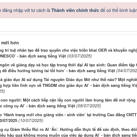
 đăng nhập với tư cách là
Thành viên chính thức
để có thể bình luậ
 mới hơn
g trí tuệ nhân tạo để trao quyền cho việc triển khai OER và khuyến nghị
(03/07/2025)
NESCO’ - bản dịch sang tiếng Việt
ngôn về giảng dạy và học tập trong thời đại AI tạo sinh: Quan điểm tập 
(04/07/202
 để điều hướng tương lai tốt hơn’ - bản dịch sang tiếng Việt
hà giáo dục AI sử dụng Tài nguyên Giáo dục Mở như thế nào? Một nghi
 hợp liên lĩnh vực về TNGDM cho giáo dục AI’ - bản dịch sang tiếng Vi
25)
 con người: Một cách tiếp cận lấy con người làm trung tâm để mở rộng
(09/07/2025)
 công cụ AI’ - bản dịch sang tiếng Việt
o ‘Hành trang mới cho giảng viên - sinh viên’ tại trường Cao đẳng CNTT
(10/07/2025)
0/07/2025
g cụ Giảm thiểu Rủi ro AI ‘Ẩn’. Hướng dẫn thực tế để xác định, theo dõi
hiểu hậu quả không mong muốn của việc áp dụng AI’ - bản dịch sang ti