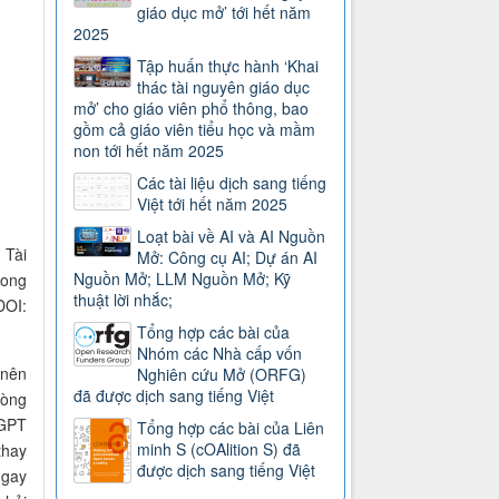
giáo dục mở’ tới hết năm
2025
Tập huấn thực hành ‘Khai
thác tài nguyên giáo dục
mở’ cho giáo viên phổ thông, bao
gồm cả giáo viên tiểu học và mầm
non tới hết năm 2025
Các tài liệu dịch sang tiếng
Việt tới hết năm 2025
Loạt bài về AI và AI Nguồn
,
Tài
Mở: Công cụ AI; Dự án AI
Nguồn Mở; LLM Nguồn Mở; Kỹ
rong
thuật lời nhắc;
DOI:
Tổng hợp các bài của
Nhóm các Nhà cấp vốn
 nên
Nghiên cứu Mở (ORFG)
đã được dịch sang tiếng Việt
hòng
tGPT
Tổng hợp các bài của Liên
minh S (cOAlition S) đã
thay
được dịch sang tiếng Việt
ngay