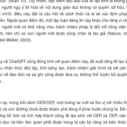
 tức” (đoạn 10). Tuy nhiên, đặc điểm độc đáo của AI tạo sinh là không 
 người ngụ ý lời hứa về nội dung giáo dục không có quyền sở hữu.
t mình, điều này đặt ra câu hỏi về cách thức và ai sẽ xác định phạ
ền. Ngoài quan điểm đó, một lập luận đáng tin cậy khác cho rằng vì ch
 người mới có khả năng chịu trách nhiệm pháp lý đối với công việc
h, nên chỉ có con người mới được công nhận là tác giả (Nature, 2
kel-Walker, 2023).
y cả ChatGPT cũng đồng tình với quan điểm này, đề xuất rằng AI tạo s
ếu nhận thức độc lập, tính sáng tạo, trách nhiệm giải trình và với các
c về đạo đức và sự ghi công được đưa ra, không thể tuyên bố quyề
.
 lại, trong bối cảnh OER/OEP, một tương lai mới và thú vị với nhiều t
c và con đường chưa được khám phá đang ở phía trước chúng ta. Để 
ng tốt hơn và tích hợp thành công AI tạo sinh với OER và OEP, các
o dục và bên liên quan phải được trang bị các kỹ năng và kiến thức