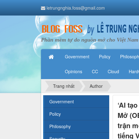
letrungnghia.foss@gmail.com
Phần mềm tự do nguồn mở cho Việt Nam
Government
Policy
Philosop
Opinions
CC
Cloud
Hard
Trang nhất
Author
Government
‘AI tạ
Mở (OE
Policy
trận m
Philosophy
tiếng V
Security