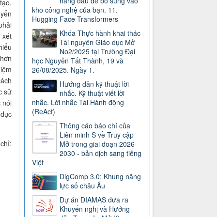
hàng đầu để bổ sung vào
tạo.
kho công nghệ của bạn. 11.
uyển
Hugging Face Transformers
phải
Khóa Thực hành khai thác
 xét
Tài nguyên Giáo dục Mở
hiểu
No2/2025 tại Trường Đại
 hơn
học Nguyễn Tất Thành, 19 và
hiệm
26/08/2025. Ngày 1.
cách
Hướng dẫn kỹ thuật lời
c sử
nhắc. Kỹ thuật viết lời
nhắc. Lời nhắc Tái Hành động
 nói
(ReAct)
 dục
Thông cáo báo chí của
Liên minh S về Truy cập
chỉ:
Mở trong giai đoạn 2026-
2030 - bản dịch sang tiếng
Việt
DigComp 3.0: Khung năng
lực số châu Âu
Dự án DIAMAS đưa ra
Khuyến nghị và Hướng