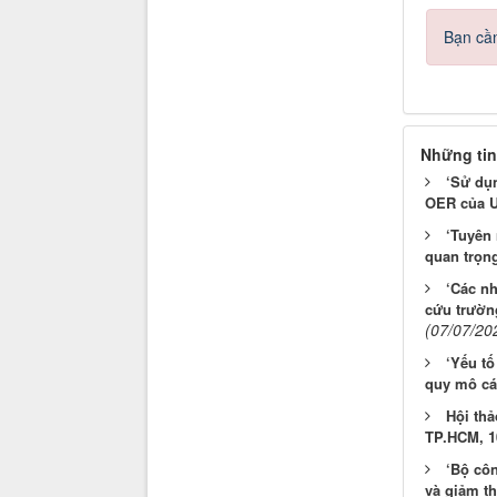
Bạn cần
Những tin
‘Sử dụn
OER của U
‘Tuyên 
quan trọng
‘Các n
cứu trường
(07/07/20
‘Yếu tố
quy mô các
Hội thả
TP.HCM, 1
‘Bộ côn
và giảm t