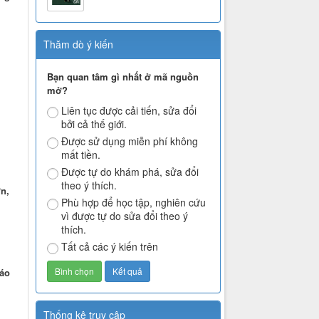
Thăm dò ý kiến
Bạn quan tâm gì nhất ở mã nguồn
mở?
Liên tục được cải tiến, sửa đổi
bởi cả thế giới.
Được sử dụng miễn phí không
mất tiền.
Được tự do khám phá, sửa đổi
theo ý thích.
n,
Phù hợp để học tập, nghiên cứu
vì được tự do sửa đổi theo ý
thích.
Tất cả các ý kiến trên
iáo
Thống kê truy cập