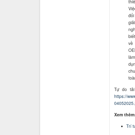
thi
Việ
đổi
giả
ngh
biế
về
OER
làm
dụn
chu
toà
Tự do tải
https://ww
04052025.
Xem thêm
Trí 