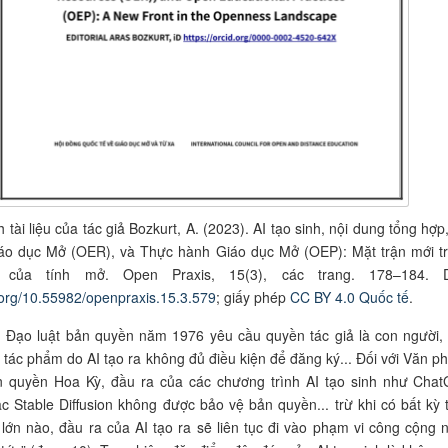
 tài liệu của tác giả
Bozkurt, A. (2023). AI tạo sinh,
nội dung tổng hợp
áo dục Mở (OER), và Thực hành Giáo dục Mở (OEP): Mặt trận mới t
h của tính mở.
Open Praxis, 15(3), các trang. 178–184. 
i.org/10.55982/openpraxis.15.3.579
; giấy phép
CC BY 4.0 Quốc tế
.
ì Đạo luật bản quyền năm 1976 yêu cầu quyền tác giả là con người,
 tác phẩm do AI tạo ra không đủ điều kiện để đăng ký... Đối với Văn p
 quyền Hoa Kỳ, đầu ra của các chương trình AI tạo sinh như Cha
c Stable Diffusion không được bảo vệ bản quyền... trừ khi có bất kỳ 
 lớn nào, đầu ra của AI tạo ra sẽ liên tục đi vào phạm vi công cộng 