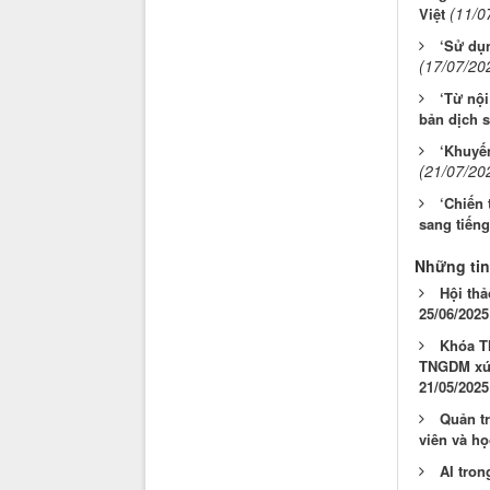
(11/0
Việt
‘Sử dụn
(17/07/20
‘Từ nội
bản dịch s
‘Khuyến
(21/07/20
‘Chiến
sang tiếng
Những tin
Hội thả
25/06/2025
Khóa T
TNGDM xúc 
21/05/2025
Quản tr
viên và h
AI tron