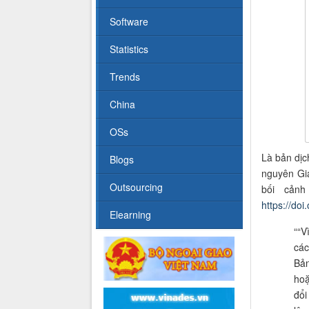
Software
Statistics
Trends
China
OSs
Là bản dịch
Blogs
nguyên Gi
Outsourcing
bối cản
https://do
Elearning
“
“V
các
Bản
hoặ
đổi