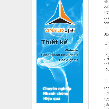
lập
con
lượ
quy
con
mìn
Sto
…
nga
thi
nhắ
hữu
…
Tóm
thứ
hướ
giá