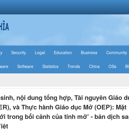
hy
Security
Legal
Education
Business
Community
ware
Software
Statistics
Trends
China
OSs
B
o sinh, nội dung tổng hợp, Tài nguyên Giáo d
R), và Thực hành Giáo dục Mở (OEP): Mặt
ới trong bối cảnh của tính mở’ - bản dịch s
iệt