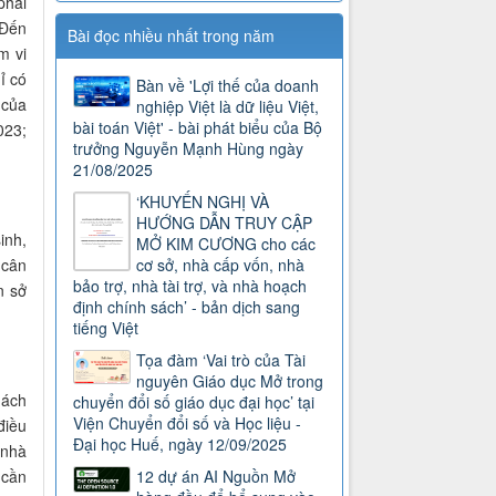
phải
 Đến
Bài đọc nhiều nhất trong năm
m vi
ỉ có
Bàn về 'Lợi thế của doanh
 của
nghiệp Việt là dữ liệu Việt,
bài toán Việt' - bài phát biểu của Bộ
023;
trưởng Nguyễn Mạnh Hùng ngày
21/08/2025
‘KHUYẾN NGHỊ VÀ
HƯỚNG DẪN TRUY CẬP
inh,
MỞ KIM CƯƠNG cho các
cơ sở, nhà cấp vốn, nhà
 cân
bảo trợ, nhà tài trợ, và nhà hoạch
n sở
định chính sách’ - bản dịch sang
tiếng Việt
Tọa đàm ‘Vai trò của Tài
nguyên Giáo dục Mở trong
hách
chuyển đổi số giáo dục đại học’ tại
Viện Chuyển đổi số và Học liệu -
điều
Đại học Huế, ngày 12/09/2025
 nhà
12 dự án AI Nguồn Mở
 cần