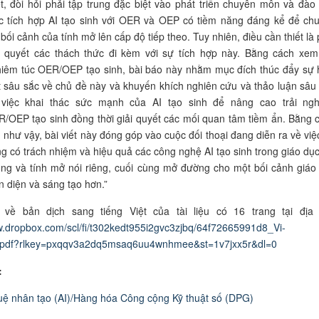
ết, đòi hỏi phải tập trung đặc biệt vào phát triển chuyên môn và đào 
c tích hợp AI tạo sinh với OER và OEP có tiềm năng đáng kể để ch
 bối cảnh của tính mở lên cấp độ tiếp theo. Tuy nhiên, điều cần thiết là 
i quyết các thách thức đi kèm với sự tích hợp này. Bằng cách xem
iêm túc OER/OEP tạo sinh, bài báo này nhằm mục đích thúc đẩy sự 
t sâu sắc về chủ đề này và khuyến khích nghiên cứu và thảo luận sâu
 việc khai thác sức mạnh của AI tạo sinh để nâng cao trải ng
/OEP tạo sinh đồng thời giải quyết các mối quan tâm tiềm ẩn. Bằng 
 như vậy, bài viết này đóng góp vào cuộc đối thoại đang diễn ra về việ
g có trách nhiệm và hiệu quả các công nghệ AI tạo sinh trong giáo dục
ng và tính mở nói riêng, cuối cùng mở đường cho một bối cảnh giáo
n diện và sáng tạo hơn.
”
 về bản dịch sang tiếng Việt của tài liệu có 16 trang tại địa 
w.dropbox.com/scl/fi/t302kedt955i2gvc3zjbq/64f72665991d8_Vi-
pdf?rlkey=pxqqv3a2dq5msaq6uu4wnhmee&st=1v7jxx5r&dl=0
:
tuệ nhân tạo (AI
)/Hàng hóa Công cộng Kỹ thuật số (DPG
)