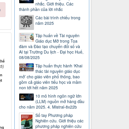
nhắc. Giới thiệu. Các
thành phần của lời nhắc
n
Các bài trình chiếu trong
năm 2025
Tập huấn về Tài nguyên
Giáo dục Mở trong Tọa
đàm và Đào tạo chuyển đổi số và
AI tại Trường Du lịch - Đại học Huế,
08/08/2025
thể
Tập huấn thực hành ‘Khai
5)
thác tài nguyên giáo dục
ên
mở’ cho giáo viên phổ thông, bao
ệt
gồm cả giáo viên tiểu học và mầm
non tới hết năm 2025
10 mô hình ngôn ngữ lớn
(LLM) nguồn mở hàng đầu
cho năm 2025. 4. Mistral-8x22b
Sổ tay Phương pháp
Nghiên cứu. Giới thiệu các
phương pháp nghiên cứu
ếng