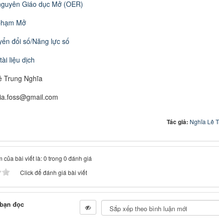
nguyên Giáo dục Mở
(
OER
)
phạm Mở
ển đổi số/Năng lực số
ài liệu dịch
ê Trung Nghĩa
hia.foss@gmail.com
Tác giả:
Nghĩa Lê 
 của bài viết là: 0 trong 0 đánh giá
Click để đánh giá bài viết
 bạn đọc