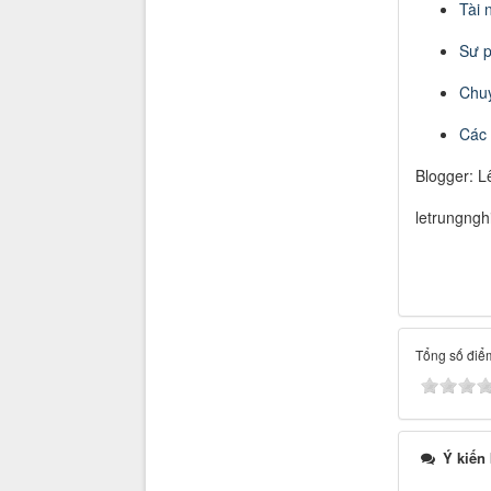
Tài 
Sư 
Chuy
Các t
Blogger: L
letrungng
Tổng số điểm
Ý kiến