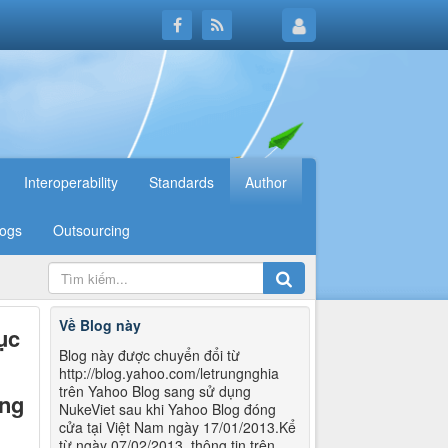
Interoperability
Standards
Author
logs
Outsourcing
Về Blog này
ục
Blog này được chuyển đổi từ
http://blog.yahoo.com/letrungnghia
trên Yahoo Blog sang sử dụng
ang
NukeViet sau khi Yahoo Blog đóng
cửa tại Việt Nam ngày 17/01/2013.Kể
từ ngày 07/02/2013, thông tin trên