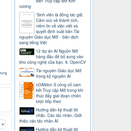
dẫn Truy cập Mở Kim
cương
‘Sinh viên là đồng tác giả:
Cảm xúc về thành tích,
niềm tin về việc viết và
quyết định xuất bản Tài
nguyên Giáo dục Mở’ - bản dịch
sang tiếng Việt
12 dự án AI Nguồn Mở
hàng đầu để bổ sung vào
kho công nghệ của bạn. 9. OpenCV
Tài nguyên Giáo dục Mở
Trung
trong kỷ nguyên AI
cOAlition S củng cố cam
kết Truy cập Mở trong khi
thúc đẩy giai đoạn chiến
lược tiếp theo
Hướng dẫn kỹ thuật lời
nhắc. Các tác nhân. Giới
thiệu các tác nhân AI
Hướng dẫn kỹ thuật lời