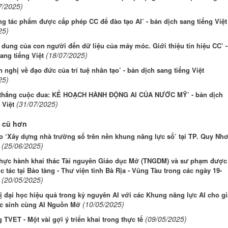
7/2025)
g tác phẩm được cấp phép CC để đào tạo AI’ - bản dịch sang tiếng Việt
25)
 dung của con người đến dữ liệu của máy móc. Giới thiệu tín hiệu CC’ -
(18/07/2025)
ang tiếng Việt
 nghị về đạo đức của trí tuệ nhân tạo’ - bản dịch sang tiếng Việt
25)
 thắng cuộc đua: KẾ HOẠCH HÀNH ĐỘNG AI CỦA NƯỚC MỸ’ - bản dịch
(31/07/2025)
 Việt
 cũ hơn
o ‘Xây dựng nhà trường số trên nền khung năng lực số’ tại TP. Quy Nhơ
(25/06/2025)
hực hành khai thác Tài nguyên Giáo dục Mở (TNGDM) và sư phạm được
tác tại Bảo tàng - Thư viện tỉnh Bà Rịa - Vũng Tàu trong các ngày 19-
(20/05/2025)
ị đại học hiệu quả trong kỷ nguyên AI với các Khung năng lực AI cho g
(10/05/2025)
ọc sinh cùng AI Nguồn Mở
(09/05/2025)
g TVET - Một vài gợi ý triển khai trong thực tế