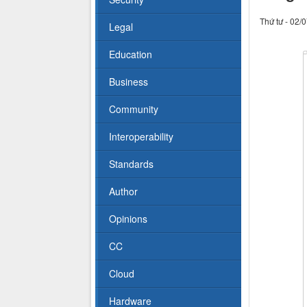
Thứ tư - 02/
Legal
Education
Business
Community
Interoperability
Standards
Author
Opinions
CC
Cloud
Hardware