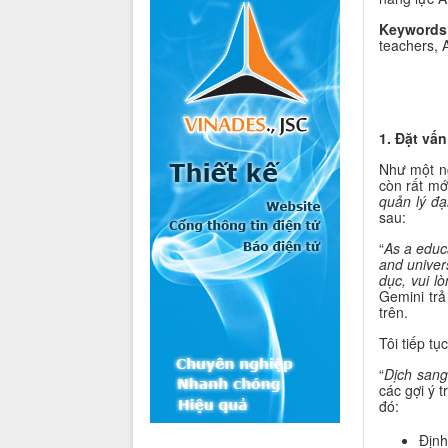
Keywords
teachers, 
1. Đặt vấn
Như một n
còn rất mớ
quản lý đạ
sau:
“
As a educ
and unive
dục, vui l
Gemini trả
trên.
Tôi tiếp tụ
“
Dịch sang
các gợi ý t
đó:
Định