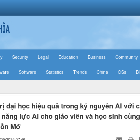
hy
Security
Legal
Education
Business
Community
ware
Software
Statistics
Trends
China
OSs
B
rị đại học hiệu quả trong kỷ nguyên AI với 
năng lực AI cho giáo viên và học sinh cùng
uồn Mở
/05/2025 07:46