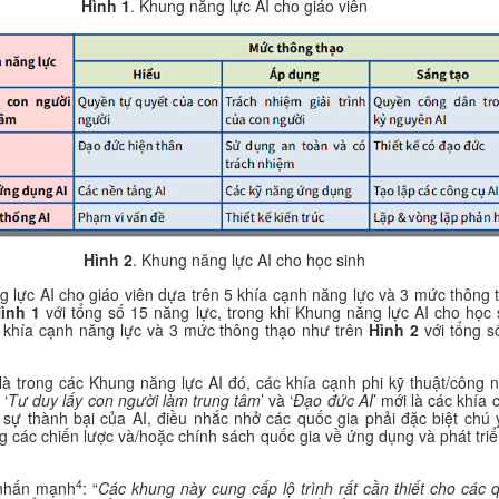
Hình 1
. Khung năng lực AI cho giáo viên
Hình 2
. Khung năng lực AI cho học sinh
 lực AI cho giáo viên dựa trên 5 khía cạnh năng lực và 3 mức thông 
ình 1
với tổng số 15 năng lực, trong khi Khung năng lực AI cho học 
 khía cạnh năng lực và 3 mức thông thạo như trên
Hình 2
với tổng s
là trong các Khung năng lực AI đó, các khía cạnh phi kỹ thuật/công 
 ‘
Tư duy lấy con người làm trung tâm
’ và ‘
Đạo đức AI
’ mới là các khía 
 sự thành bại của AI, điều nhắc nhở các quốc gia phải đặc biệt chú ý
g các chiến lược và/hoặc chính sách quốc gia về ứng dụng và phát triể
4
hấn mạnh
: “
Các khung này cung cấp lộ trình rất cần thiết cho các 