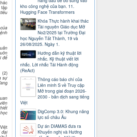
hàng đầu để bổ sung vào
khác
kho công nghệ của bạn. 11.
 tập
Hugging Face Transformers
tiêu
Khóa Thực hành khai thác
Tài nguyên Giáo dục Mở
 của
mệnh
No2/2025 tại Trường Đại
học Nguyễn Tất Thành, 19 và
26/08/2025. Ngày 1.
quản
huôn
Hướng dẫn kỹ thuật lời
i để
nhắc. Kỹ thuật viết lời
nhắc. Lời nhắc Tái Hành động
(ReAct)
; (2)
à sự
Thông cáo báo chí của
đang
Liên minh S về Truy cập
Mở trong giai đoạn 2026-
2030 - bản dịch sang tiếng
quan
Việt
viên
hiết
DigComp 3.0: Khung năng
 học
lực số châu Âu
Dự án DIAMAS đưa ra
Việt
 đại
Khuyến nghị và Hướng
1
cứu