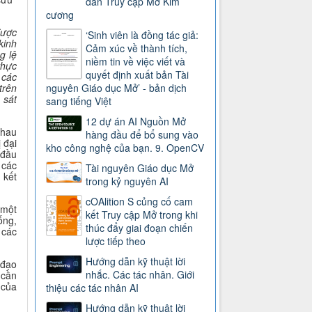
dẫn Truy cập Mở Kim
cương
được
‘Sinh viên là đồng tác giả:
kinh
Cảm xúc về thành tích,
g lệ
niềm tin về việc viết và
thực
quyết định xuất bản Tài
 các
trên
nguyên Giáo dục Mở’ - bản dịch
 sát
sang tiếng Việt
12 dự án AI Nguồn Mở
nhau
hàng đầu để bổ sung vào
 đại
kho công nghệ của bạn. 9. OpenCV
 đầu
 các
Tài nguyên Giáo dục Mở
 kết
trong kỷ nguyên AI
cOAlition S củng cố cam
 một
kết Truy cập Mở trong khi
ống,
thúc đẩy giai đoạn chiến
 các
lược tiếp theo
Hướng dẫn kỹ thuật lời
 đạo
nhắc. Các tác nhân. Giới
 cần
 của
thiệu các tác nhân AI
Hướng dẫn kỹ thuật lời