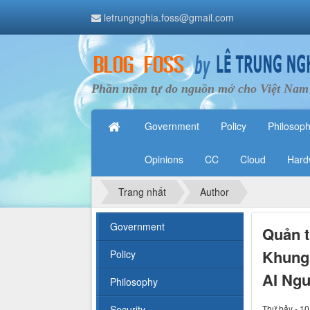
letrungnghia.foss@gmail.com
Phần mềm tự do nguồn mở cho Việt Nam
Government
Policy
Philosop
Opinions
CC
Cloud
Hard
Trang nhất
Author
Government
Quản t
Khung 
Policy
AI Ng
Philosophy
Security
Thứ bảy - 10