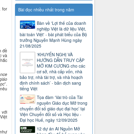
 for
Bài đọc nhiều nhất trong năm
Bàn về 'Lợi thế của doanh
nghiệp Việt là dữ liệu Việt,
bài toán Việt' - bài phát biểu của Bộ
trưởng Nguyễn Mạnh Hùng ngày
21/08/2025
n đề
‘KHUYẾN NGHỊ VÀ
c
và
nhắc
HƯỚNG DẪN TRUY CẬP
MỞ KIM CƯƠNG cho các
cơ sở, nhà cấp vốn, nhà
ance
bảo trợ, nhà tài trợ, và nhà hoạch
giáo
định chính sách’ - bản dịch sang
học
”.
 nêu
tiếng Việt
Tọa đàm ‘Vai trò của Tài
nguyên Giáo dục Mở trong
chuyển đổi số giáo dục đại học’ tại
 với
Viện Chuyển đổi số và Học liệu -
Việt
Đại học Huế, ngày 12/09/2025
12 dự án AI Nguồn Mở
 như