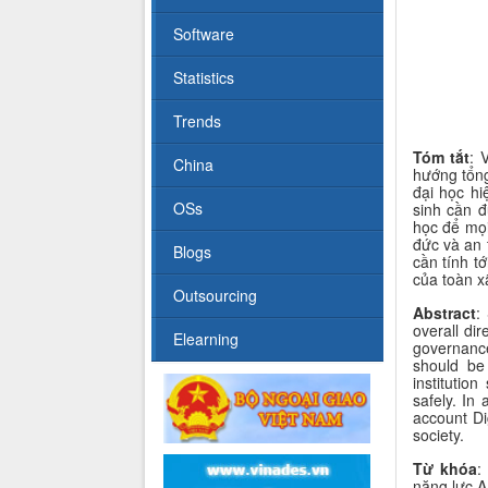
Software
Statistics
Trends
Tóm tắt
:
V
China
hướng tổng
đại học h
OSs
sinh cần đ
học để mọ
đức và an 
Blogs
cần tính t
của toàn x
Outsourcing
Abstract
:
overall dir
Elearning
governanc
should be 
institutio
safely. In 
account Di
society.
Từ khóa
:
năng lực A