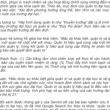
đích, phạm vi, trách nhiệm và các hoạt động chính cùng những điểm 
 chính giữa các khía cạnh đó. Theo đó, mục đích của quản trị đại học
g vào việc: “
Xác định phương hướng tổng thể, tầm nhìn và các mục 
n lược của trường đại học.
”
ụ tương tự: “
Hãy hình dung quản trị như "thuyền trưởng" đặt ra lộ trình
tàu (trường đại học) và quản lý như "thủy thủ đoàn" thực hiện các 
 của thuyền trưởng để đến đích.
”
quan hệ tương hỗ giữa hai khái niệm: “
Mặc dù khác biệt, quản trị và 
ó mối quan hệ chặt chẽ với nhau. Quản trị hiệu quả cung cấp một k
cho quản lý, trong khi quản lý hiệu quả cung cấp thông tin phản hồ
g báo các quyết định quản trị.
”
thách thức: (1)
Cân bằng tầm nhìn chiến lược với thực tế vận hành
bảo các tuyến trách nhiệm rõ ràng
; (3)
Thúc đẩy tính minh bạch v
 gia của các bên liên quan
; (4)
Thích ứng với môi trường bên ngoài 
 đổi
.
luận: “
Hiểu được sự khác biệt giữa quản trị và quản lý đại học là rất 
g đối với các nhà nghiên cứu, nhà hoạch định chính sách và các học 
g lĩnh vực giáo dục đại học. Quản trị và quản lý hiệu quả là điều cần t
ảm bảo chất lượng, tính phù hợp và sự bền vững của các trường đại
g thế kỷ 21.
”
đối sánh được những gợi ý của Gemini với các bài báo nghiên cứu ở 
n trị đại học, tôi đã nhờ Google Search tìm theo từ khóa: “
quản trị
ong danh sách kết quả tìm kiếm, tôi đã chọn được một bài báo nghiên 