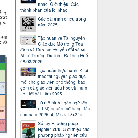
nhắc. Giới thiệu. Các
thành phần của lời nhắc
ống,
ESCO
Các bài trình chiếu trong
) và
năm 2025
tiềm
Tập huấn về Tài nguyên
c và
Giáo dục Mở trong Tọa
đàm và Đào tạo chuyển đổi số và
AI tại Trường Du lịch - Đại học Huế,
08/08/2025
Tập huấn thực hành ‘Khai
thác tài nguyên giáo dục
mở’ cho giáo viên phổ thông, bao
gồm cả giáo viên tiểu học và mầm
non tới hết năm 2025
10 mô hình ngôn ngữ lớn
(LLM) nguồn mở hàng đầu
cho năm 2025. 4. Mistral-8x22b
Sổ tay Phương pháp
Nghiên cứu. Giới thiệu các
phương pháp nghiên cứu