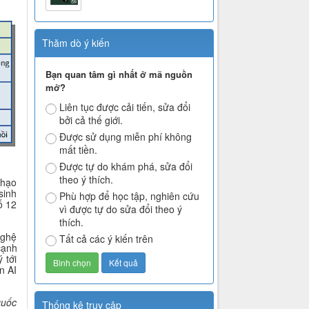
Thăm dò ý kiến
Bạn quan tâm gì nhất ở mã nguồn
mở?
Liên tục được cải tiến, sửa đổi
bởi cả thế giới.
Được sử dụng miễn phí không
mất tiền.
Được tự do khám phá, sửa đổi
theo ý thích.
thạo
sinh
Phù hợp để học tập, nghiên cứu
ố 12
vì được tự do sửa đổi theo ý
thích.
nghệ
Tất cả các ý kiến trên
cạnh
 tới
n AI
quốc
Thống kê truy cập