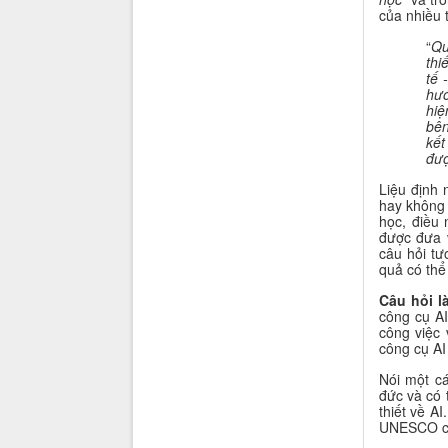
của nhiều 
“
Qu
thi
tế 
hướ
hiệ
bên
kết
đượ
Liệu định 
hay không 
học, điều 
được đưa 
câu hỏi tư
quả có thể
Câu hỏi l
công cụ AI
công việc 
công cụ AI
Nói một cá
đức và có 
thiết về A
UNESCO có 