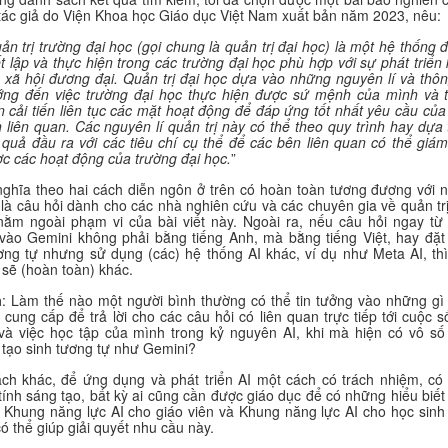
tác giả do Viện Khoa học Giáo dục Việt Nam xuất bản năm 2023, nêu:
ản trị trường đại học (gọi chung là quản trị đại học) là một hệ thống 
ết lập và thực hiện trong các trường đại học phù hợp với sự phát triển 
- xã hội đương đại.
Quản trị đại học dựa vào những nguyên lí và thôn
ng đến việc trường đại học thực hiện được sứ mệnh của mình và 
n cải tiến liên tục các mặt hoạt động để đáp ứng tốt nhất yêu cầu của
 liên quan.
Các nguyên lí quản trị này có thể theo quy trình hay dựa 
 quả đầu ra với các tiêu chí cụ thể để các bên liên quan có thể giám
c các hoạt động của trường đại học.
”
nghĩa theo hai cách diễn ngôn ở trên có hoàn toàn tương đương với 
là câu hỏi dành cho các nhà nghiên cứu và các chuyên gia về quản trị
nằm ngoài phạm vi của bài viết này. Ngoài ra, nếu câu hỏi ngay từ
vào Gemini không phải bằng tiếng Anh, mà bằng tiếng Việt, hay đặt
ơng tự nhưng sử dụng (các) hệ thống AI khác, ví dụ như Meta AI, thì
 sẽ (hoàn toàn) khác.
à
: Làm thế nào một người bình thường có thể tin tưởng vào những gì
 cung cấp để trả lời cho các câu hỏi có liên quan trực tiếp tới cuộc s
và việc học tập của mình trong kỷ nguyên AI, khi mà hiện có vô số
 tạo sinh tương tự như Gemini?
ch khác, để ứng dụng và phát triển AI một cách có trách nhiệm, có
tính sáng tạo, bất kỳ ai cũng cần được giáo dục để có những hiểu biết
I. Khung năng lực AI cho giáo viên và Khung năng lực AI cho học sinh
thể giúp giải quyết nhu cầu này.