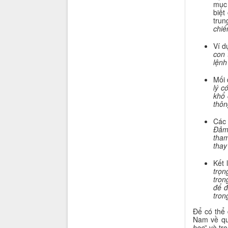
mục 
biệt
trun
chiế
Ví d
con 
lệnh
Mối 
lý c
khổ 
thôn
Các 
Đảm 
tham
thay
Kết 
trọn
tron
để đ
tron
Để có thể 
Nam về quả
học
” và tr