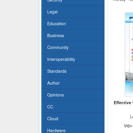
Legal
Education
Business
Community
Interoperability
Standards
Author
Opinions
Effective
CC
L
Cloud
Viện
Hardware