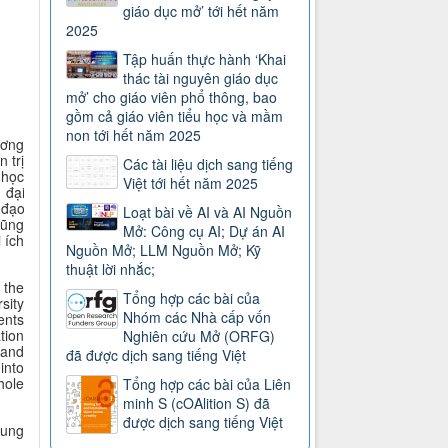
giáo dục mở’ tới hết năm
2025
Tập huấn thực hành ‘Khai
thác tài nguyên giáo dục
mở’ cho giáo viên phổ thông, bao
gồm cả giáo viên tiểu học và mầm
non tới hết năm 2025
ương
 trị
Các tài liệu dịch sang tiếng
 học
Việt tới hết năm 2025
c
đại
 đạo
Loạt bài về AI và AI Nguồn
cũng
Mở: Công cụ AI; Dự án AI
 ích
Nguồn Mở; LLM Nguồn Mở; Kỹ
thuật lời nhắc;
 the
Tổng hợp các bài của
rsity
Nhóm các Nhà cấp vốn
ents
tion
Nghiên cứu Mở (ORFG)
 and
đã được dịch sang tiếng Việt
into
hole
Tổng hợp các bài của Liên
minh S (cOAlition S) đã
được dịch sang tiếng Việt
hung