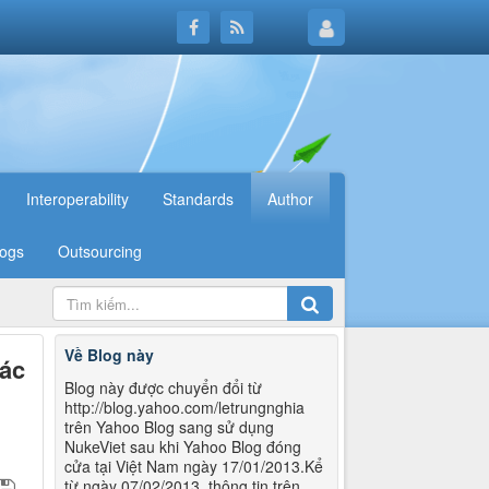
Interoperability
Standards
Author
logs
Outsourcing
Về Blog này
các
Blog này được chuyển đổi từ
http://blog.yahoo.com/letrungnghia
trên Yahoo Blog sang sử dụng
NukeViet sau khi Yahoo Blog đóng
cửa tại Việt Nam ngày 17/01/2013.Kể
từ ngày 07/02/2013, thông tin trên