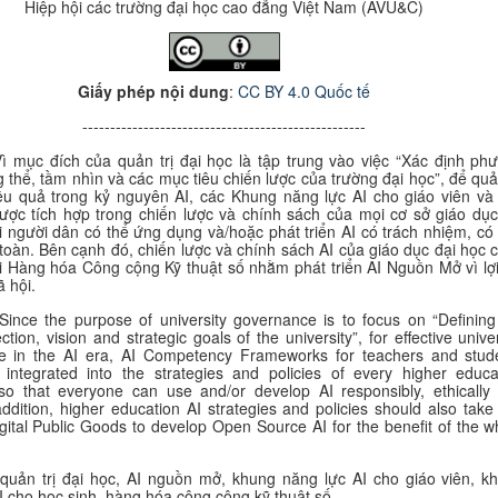
Hiệp hội các trường đại học cao đẳng Việt Nam (AVU&C)
Giấy phép
nội dung
:
CC BY 4.0 Quốc tế
---------------------------------------------------
ì mục đích của quản trị đại học là tập trung vào việc “Xác định ph
 thể, tầm nhìn và các mục tiêu chiến lược của trường đại học”, để quản
iệu quả trong kỷ nguyên AI, các Khung
năng lực AI cho giáo viên và
ược tích hợp trong chiến lược và chính sách của mọi
cơ sở giáo dụ
i người dân có thể ứng dụng và/hoặc
phát triển AI
có trách nhiệm
, có
toàn. Bên cạnh đó, chiến lược và chính sách AI của giáo dục đại học 
ới Hàng hóa Công cộng Kỹ thuật số nhằm phát triển AI Nguồn Mở vì lợi
ã hội.
 Since the purpose of university governance is to focus on “Defining
ection, vision and strategic goals of the university”, for effective unive
e in the AI era, AI Competency Frameworks for teachers and stud
integrated into the strategies and policies of every higher educa
n so that everyone can use and/or develop AI responsibly, ethically
addition, higher education AI strategies and policies should also take 
gital Public Goods to develop Open Source AI for the benefit of the w
 quản trị đại học, AI nguồn mở, khung năng lực AI cho giáo viên, k
I cho học sinh, hàng hóa công cộng kỹ thuật số.