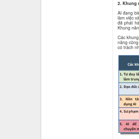
2. Khung 
AI đang bi
làm việc v
đã phát h
Khung năng
Các khung 
năng cũng 
có trách n