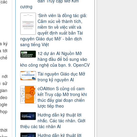
dẫn Truy cập Mở Kim
các
cương
‘Sinh viên là đồng tác giả:
Cảm xúc về thành tích,
niềm tin về việc viết và
quyết định xuất bản Tài
nguyên Giáo dục Mở’ - bản dịch
a ký
sang tiếng Việt
 tới
12 dự án AI Nguồn Mở
 chế
hàng đầu để bổ sung vào
kho công nghệ của bạn. 9. OpenCV
Tài nguyên Giáo dục Mở
 nới
trong kỷ nguyên AI
u sử
cOAlition S củng cố cam
gian
kết Truy cập Mở trong khi
ideo
thúc đẩy giai đoạn chiến
ogle
lược tiếp theo
 họp
Hướng dẫn kỹ thuật lời
nhắc. Các tác nhân. Giới
thiệu các tác nhân AI
thời
Hướng dẫn kỹ thuật lời