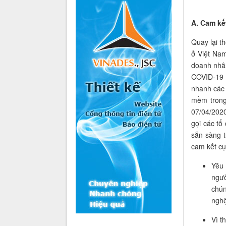
A. Cam kế
Quay lại th
ở Việt Nam
doanh nhân
COVID-1
nhanh các 
mềm trong
07/04/2020
gọi các tổ
sẵn sàng t
cam
kết
cụ
Yêu 
ngườ
chún
nghệ
Vì t