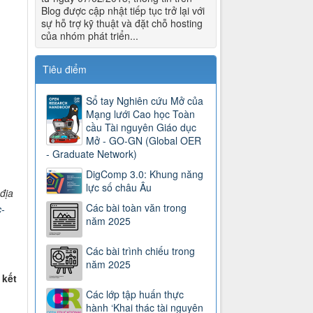
Blog được cập nhật tiếp tục trở lại với
sự hỗ trợ kỹ thuật và đặt chỗ hosting
của nhóm phát triển...
Tiêu điểm
Sổ tay Nghiên cứu Mở của
Mạng lưới Cao học Toàn
cầu Tài nguyên Giáo dục
Mở - GO-GN (Global OER
- Graduate Network)
DigComp 3.0: Khung năng
lực số châu Âu
địa
Các bài toàn văn trong
c-
năm 2025
Các bài trình chiếu trong
năm 2025
 kết
Các lớp tập huấn thực
hành ‘Khai thác tài nguyên