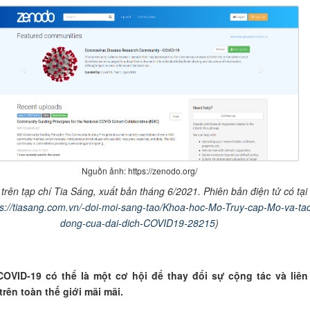
Nguồn ảnh: https://zenodo.org/
 trên tạp chí Tia Sáng, xuất bản tháng
6
/2021. Phiên bản điện tử có tại 
ps://tiasang.com.vn/-doi-moi-sang-tao/Khoa-hoc-Mo-Truy-cap-Mo-va-ta
dong-cua-dai-dich-COVID19-28215
)
COVID-19 có thể là một cơ hội để thay đổi sự cộng tác và liên
rên toàn thế giới mãi mãi.