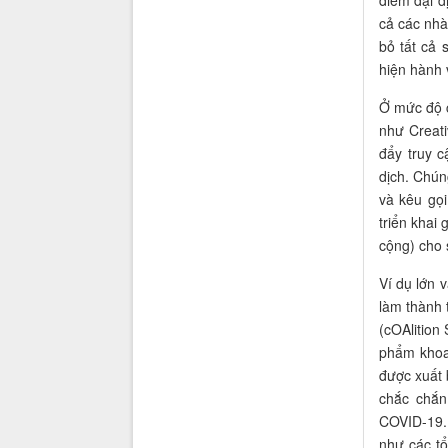
điểm đại d
cả các nhà
bỏ tất cả 
hiện hành 
Ở mức độ c
như Creati
đẩy truy 
dịch. Chún
và kêu gọ
triển khai
cộng) cho 
Ví dụ lớn 
làm thành 
(cOAlition
phẩm khoa
được xuất 
chắc chắn
COVID-19
như các tổ