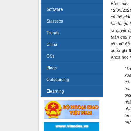
Bản thảo
Software
12/05/2021
cả thế giớ
Statistics
tạo thuận 
ra quyết 
Trends
toàn cầu v
căn cứ để
China
quốc gia 
OSs
Khoa học 
Blogs
“
Tr
xu
Outsourcing
cứn
hà
Elearning
đíc
nhâ
nhậ
tôn
mức