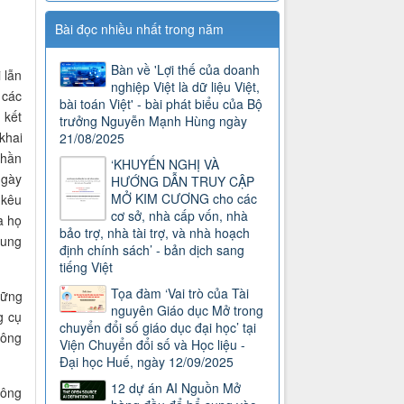
Bài đọc nhiều nhất trong năm
Bàn về 'Lợi thế của doanh
 lẫn
nghiệp Việt là dữ liệu Việt,
 các
bài toán Việt' - bài phát biểu của Bộ
 kết
trưởng Nguyễn Mạnh Hùng ngày
khai
21/08/2025
phần
‘KHUYẾN NGHỊ VÀ
ngày
HƯỚNG DẪN TRUY CẬP
MỞ KIM CƯƠNG cho các
 kêu
cơ sở, nhà cấp vốn, nhà
a họ
bảo trợ, nhà tài trợ, và nhà hoạch
dung
định chính sách’ - bản dịch sang
tiếng Việt
Tọa đàm ‘Vai trò của Tài
hững
nguyên Giáo dục Mở trong
g cụ
chuyển đổi số giáo dục đại học’ tại
công
Viện Chuyển đổi số và Học liệu -
Đại học Huế, ngày 12/09/2025
12 dự án AI Nguồn Mở
hông