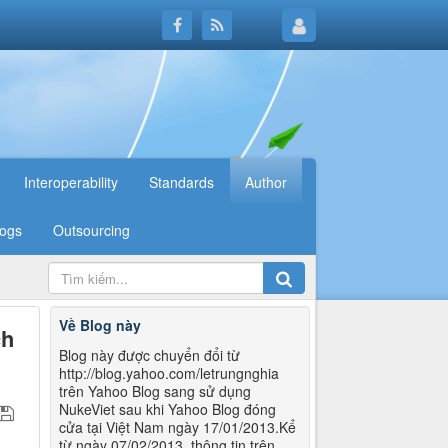
Interoperability
Standards
Author
logs
Outsourcing
Về Blog này
ch
Blog này được chuyển đổi từ
http://blog.yahoo.com/letrungnghia
trên Yahoo Blog sang sử dụng
NukeViet sau khi Yahoo Blog đóng
cửa tại Việt Nam ngày 17/01/2013.Kể
từ ngày 07/02/2013, thông tin trên