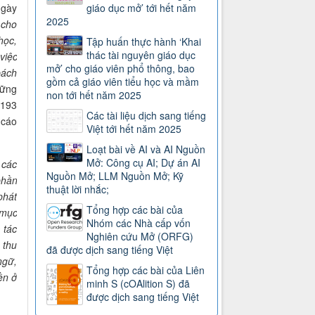
giáo dục mở’ tới hết năm
ngày
2025
 cho
học,
Tập huấn thực hành ‘Khai
thác tài nguyên giáo dục
 việc
mở’ cho giáo viên phổ thông, bao
bách
gồm cả giáo viên tiểu học và mầm
hững
non tới hết năm 2025
 193
Các tài liệu dịch sang tiếng
 cáo
Việt tới hết năm 2025
Loạt bài về AI và AI Nguồn
Mở: Công cụ AI; Dự án AI
 các
Nguồn Mở; LLM Nguồn Mở; Kỹ
phần
thuật lời nhắc;
phát
Tổng hợp các bài của
 mục
Nhóm các Nhà cấp vốn
 tác
Nghiên cứu Mở (ORFG)
 thu
đã được dịch sang tiếng Việt
ngữ,
Tổng hợp các bài của Liên
ền ở
minh S (cOAlition S) đã
được dịch sang tiếng Việt