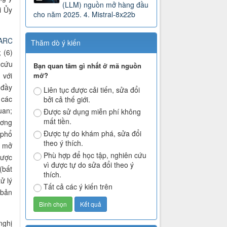
(LLM) nguồn mở hàng đầu
ới
Ủy
cho năm 2025. 4. Mistral-8x22b
ARC
Thăm dò ý kiến
; (6)
 cứu
Bạn quan tâm gì nhất ở mã nguồn
mở?
 với
 đầy
Liên tục được cải tiến, sửa đổi
 các
bởi cả thế giới.
uan;
Được sử dụng miễn phí không
mất tiền.
ương
Được tự do khám phá, sửa đổi
 phổ
theo ý thích.
p mở
Phù hợp để học tập, nghiên cứu
được
vì được tự do sửa đổi theo ý
(bất
thích.
ử lý
Tất cả các ý kiến trên
 bản
nghị