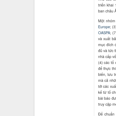
triển khai
ban châu 
Một nhóm 
Europe
; (
OASPA
; (
và xuất bả
mục đích 
đủ và tức 
nhà cấp vố
(4) các tổ
để thực th
biến, lưu 
mà cả nhữn
tới các xu
kể từ tổ c
bài báo đư
truy cập m
Để chuẩn 