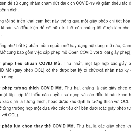
tiền để sử dụng nhằm chấm dứt đại dịch
COVID-19
và giảm thiểu tác 
bệnh dịch.
g tôi sẽ triển khai cam kết này thông qua một giấy phép chi tiết hóa
 khoản và điều kiện để sở hữu trí tuệ của chúng tôi được làm cho
.
iống như bất kỳ phần mềm nguồn mở hay dạng nội dung mở nào, Cam
Mở cũng bao gồm việc cấp phép mở Open COVID với 3 loại giấy phép[4
y phép tiêu chuẩn COVID
Mở
.
Thứ nhất, một tập hợp các giấy 
ID
Mở
(
giấy phép
OCL)
có thể được bất kỳ tổ chức/cá nhân nào ký
áp dụng.
y phép tương thích COVID
Mở
.
Thứ hai, chúng là các giấy phép 
một tập hợp tối thiểu các quyền sử dụng và các điều khoản khác 
 xác định là tương thích, hoặc được xác định là tương thích với OCL 
ở từng trường hợp một dựa vào các tiêu chí bên dưới (các giấy phép t
h với OCL).
y phép lựa chọn thay thế COVID
Mở
.
Thứ ba, là các giấy phép k