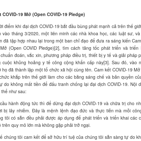
t COVID-19 Mở (Open COVID-19 Pledge)
ời điểm khi đại dịch
COVID-19
bắt đầu bùng phát mạnh cả trên thế giới
 vào tháng 3/2020, một liên minh các nhà khoa học, các luật sư, và
 đã tập hợp nhau lại trong một ban chỉ đạo để đưa ra sáng kiến Cam
9
Mở (Open
COVID
Pledge)[2], tìm cách tăng tốc phát triển và triển 
chuẩn đoán, vắc xin, phương pháp điều trị, thiết bị y tế và giải pháp 
 cuộc khủng hoảng y tế công cộng khẩn cấp này[3]. Sau đó, vào 
 họ đã thành lập một tổ chức xã hội cùng tên. Cam kết
COVID-19
Mở
 chức khắp trên thế giới làm cho các bằng sáng chế và bản quyền củ
ự do không mất tiền để đấu tranh chống lại đại dịch
COVID-19.
Nội 
 thể như sau:
cầu hành động tức thì để dừng đại dịch
COVID-19
và chữa trị cho n
i bị lây nhiễm. Đây là mệnh lệnh đạo đức và thực tiễn mà mỗi côn
g tôi có sẵn đều phải được áp dụng để phát triển và triển khai các 
 trên quy mô lớn mà không gặp phải trở ngại.
hế chúng tôi cam kết để sở hữu trí tuệ của chúng tôi sẵn sàng tự do k