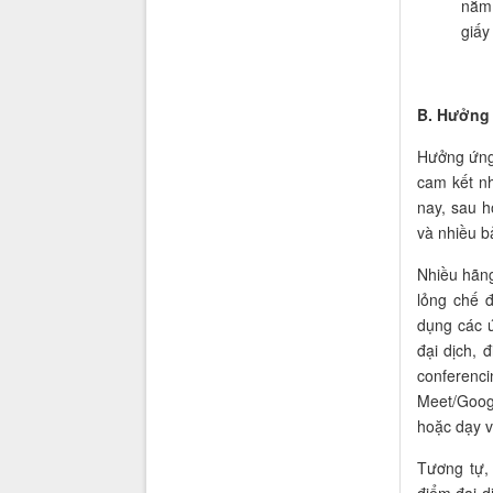
nằm 
giấy
B. Hưởng 
Hưởng ứng
cam kết nh
nay, sau 
và nhiều b
N
hiều hãn
lỏng chế 
dụng các 
đại dịch, 
conferenc
Meet/Googl
hoặc dạy v
Tương
tự,