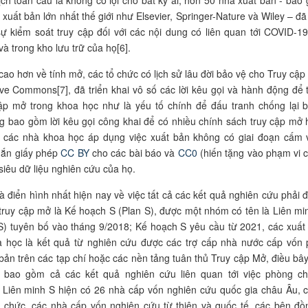
ịch toàn cầu là không có lợi cho bất kỳ ai, hơn 50 nhà xuất bản
-
bao
 xuất bản lớn nhất thế giới như Elsevier, Springer-Nature
và
Wiley – đã 
sự kiểm soát truy cập đối với các
nội dung
có liên quan tới
COVID-1
và trong kho lưu trữ của họ[
6
].
ao hơn về tính mở, các tổ chức có lịch sử lâu đời bảo vệ cho Truy cập
ve Commons[7], đã triển khai vô số các lời kêu gọi và hành động để 
cập mở trong
khoa học
như là yếu tố chính để đấu tranh chống lại 
g bao gồm lời kêu gọi công khai để có nhiều chính sách truy cập mở 
i các nhà khoa học áp dụng việc xuất bản không có giai đoạn cấm 
 gắn giấy phép
CC BY
cho các bài báo và
CC
0
(hiến tặng vào phạm vi 
siêu dữ liệu nghiên cứu của họ.
và điển hình nhất hiện nay về việc tất cả các kết quả nghiên cứu phải 
truy cập mở là Kế hoạch S (Plan S), được một nhóm có tên là Liên mi
 S) tuyên bố vào tháng 9/2018; Kế hoạch S yêu cầu từ 2021, các xuất
 học là kết quả từ nghiên cứu được các trợ cấp nhà nước cấp vốn 
bản trên các tạp chí hoặc các nền tảng tuân thủ Truy cập Mở, điều bây
 bao gồm cả các kết quả nghiên cứu liên quan tới việc phòng c
. Liên minh S hiện có 26 nhà cấp vốn nghiên cứu quốc gia châu Âu, 
 chức, các nhà cấp vốn nghiên cứu từ thiện và quốc tế, các bên đồ