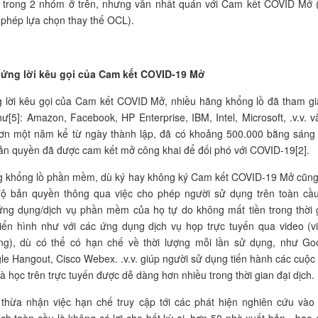
trong 2 nhóm ở trên, nhưng vẫn nhất quán với Cam kết
COVID
Mở (
 phép lựa chọn thay thế OCL).
ứng lời kêu gọi của Cam kết COVID-19 Mở
 lời kêu gọi của Cam kết
COVID
Mở,
nhiều hãng khổng lồ đã tham gi
ư[5]: Amazon, Facebook, HP Enterprise, IBM, Intel, Microsoft, .v.v. và
hơn một năm kể từ ngày thành lập, đã có khoảng 500.000 bằng sáng
ản quyền đã được cam kết mở công khai để đối phó với
COVID-19[
2
].
g khổng lồ phần mềm, dù
ký hay không ký Cam kết
COVID-19
Mở
cũng
độ bản quyền thông qua việc cho phép người sử dụng trên toàn cầ
ứng dụng/dịch vụ phần mềm của họ tự do không mất tiền
trong thời 
điển hình như với các ứng dụng dịch vụ họp trực tuyến qua video (v
ing), dù có thể có hạn chế về thời lượng mỗi lần sử dụng, như Go
e Hangout, Cisco Webex. .v.v. giúp người sử dụng tiến hành các cuộc
à học trên trực tuyến được dễ dàng hơn nhiều trong thời gian đại dịch.
 t
hừa nhận việc hạn chế truy cập tới các phát hiện nghiên cứu vào 