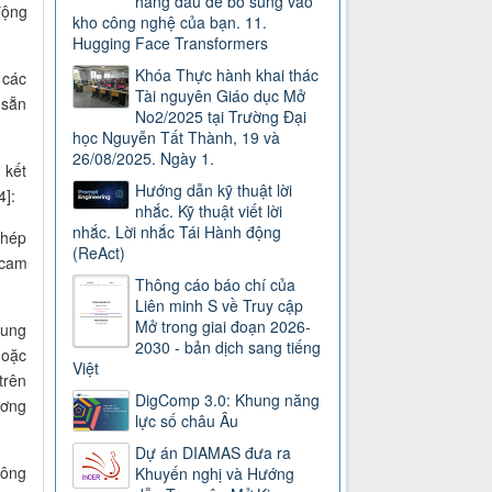
hàng đầu để bổ sung vào
động
kho công nghệ của bạn. 11.
Hugging Face Transformers
Khóa Thực hành khai thác
 các
Tài nguyên Giáo dục Mở
 sẵn
No2/2025 tại Trường Đại
học Nguyễn Tất Thành, 19 và
26/08/2025. Ngày 1.
 kết
Hướng dẫn kỹ thuật lời
]:
nhắc. Kỹ thuật viết lời
nhắc. Lời nhắc Tái Hành động
phép
(ReAct)
 cam
Thông cáo báo chí của
Liên minh S về Truy cập
Mở trong giai đoạn 2026-
cung
2030 - bản dịch sang tiếng
hoặc
Việt
trên
DigComp 3.0: Khung năng
ương
lực số châu Âu
Dự án DIAMAS đưa ra
hông
Khuyến nghị và Hướng