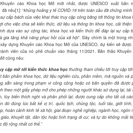
 Khuyến cáo Khoa học Mở mới nhất, được UNESCO xuất bản 
 đã nêu[1]: “
khủng hoảng y tế COVID-19 trên toàn cầu đã chứng minh
i sự cấp bách của việc khai thác truy cập công bằng tới thông tin
khoa 
lợi
cho việc chia sẻ kiến thức, dữ liệu và thông tin
khoa học
,
cải thiện
định dựa vào sự cộng tác,
khoa học
và kiến thức để đáp lại sự cấp 
à gia tăng khả năng phục hồi của xã hội
”. Đây chính là một trong n
 xây dựng Khuyến cáo Khoa học Mở của UNESCO, dự kiến sẽ được
thành viên của nó phê chuẩn vào tháng 11/2021. Bản thảo Khuyến
Mở cũng nêu:
uy cập mở tới kiến thức
khoa học
thường tham chiếu tới truy cập tới
ất bản phẩm
khoa học
, dữ liệu nghiên cứu,
phần mềm, mã nguồn và 
g sẵn sàng trong phạm vi công cộng hoặc có bản quyền đã được 
nh theo một
giấy phép mở
cho phép những người khác sử dụng lại
,
tái
h, tùy biến thích nghi và phân phối lại; được cung cấp cho tất cả các
n đó đúng lúc bất kể vị trí, quốc tịch, chủng tộc, tuổi tác, giới tính,
p, hoàn cảnh kinh tế xã hội, giai đoạn nghề nghiệp, ngành học, ngôn 
 giáo, khuyết tật, dân tộc hoặc tình trạng di cư; và tự do không mất ti
 độ rộng nhất có thể.”