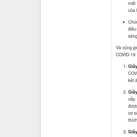
mất 
của 
Chún
điều
sàng
V
à cũng g
COVID-19
G
iấ
COV
kết 
G
iấ
cấp 
được
cơ s
thíc
G
iấ