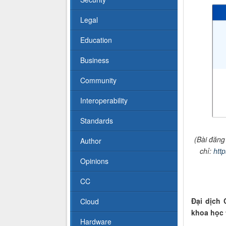
Legal
Education
Business
Community
Interoperability
Standards
(Bài đăng
Author
chỉ:
htt
Opinions
CC
Đại dịch 
Cloud
khoa học t
Hardware