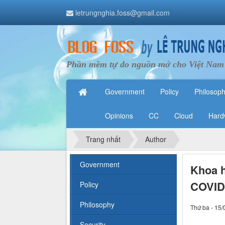
letrungnghia.foss@gmail.com
Phần mềm tự do nguồn mở cho Việt Nam
Government
Policy
Philosop
Opinions
CC
Cloud
Hard
Trang nhất
Author
Government
Khoa h
COVID
Policy
Philosophy
Thứ ba - 15/
Security