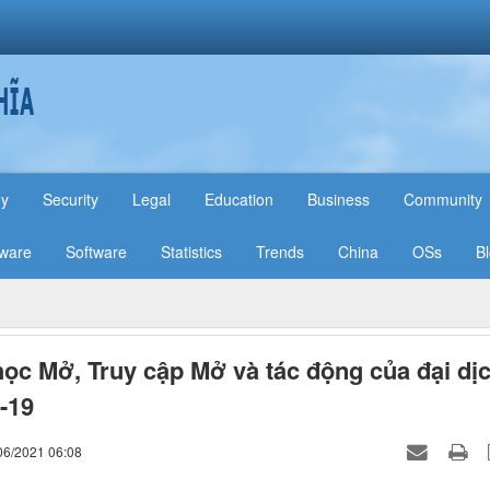
hy
Security
Legal
Education
Business
Community
ware
Software
Statistics
Trends
China
OSs
B
ọc Mở, Truy cập Mở và tác động của đại dị
-19
06/2021 06:08