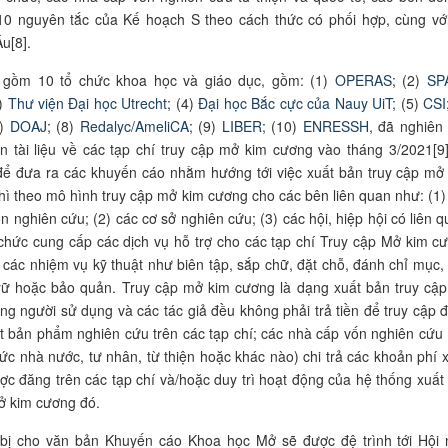
 10 nguyên tắc của Kế hoạch S theo cách thức có phối hợp, cùng v
Âu[
8
].
gồm 10 tổ chức khoa học và giáo dục, gồm: (1)
OPERAS
;
(2)
SP
3)
Thư viện Đại học Utrecht
; (4)
Đại học
Bắc cự
c
của Nauy UiT
; (5)
CSI
7)
DOAJ
; (8)
Redalyc/AmeliCA
; (9)
LIBER
; (10)
ENRESSH
, đã nghiên
n tài liệu về các tạp chí truy cập mở kim cương vào tháng 3/2021[9]
để đưa ra các khuyến cáo nhằm hướng tới việc xuất bản truy cập mở
thì theo mô hình truy cập mở kim cương cho các bên liên quan như: (1)
n nghiên cứu; (2) các cơ sở nghiên cứu; (3) các hội, hiệp hội có liên q
 chức cung cấp các dịch vụ hỗ trợ cho các tạp chí Truy cập Mở kim c
i các nhiệm vụ kỹ thuật như biên tập, sắp chữ, đặt chỗ, đánh chỉ mục,
trữ hoặc bảo quản. Truy cập mở kim cương là dạng xuất bản truy cậ
g người sử dụng và các tác giả đều không phải trả tiền để truy cập 
ất bản phẩm nghiên cứu trên các tạp chí; các nhà cấp vốn nghiên cứu 
hức nhà nước, tư nhân, từ thiện hoặc khác nào) chi trả các khoản phí x
ợc đăng trên các tạp chí và/hoặc duy trì hoạt động của hệ thống xuất
ở kim cương đó.
bị cho văn bản Khuyến cáo Khoa học Mở sẽ được đệ trình tới Hội 