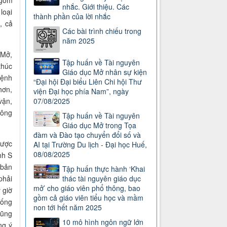
 gồm
nhắc. Giới thiệu. Các
loại
thành phần của lời nhắc
9
,
cả
Các bài trình chiếu trong
năm 2025
 Mở,
Tập huấn về Tài nguyên
thúc
Giáo dục Mở nhân sự kiện
bệnh
“Đại hội Đại biểu Liên Chi hội Thư
hơn,
viện Đại học phía Nam”, ngày
07/08/2025
vận,
công
Tập huấn về Tài nguyên
Giáo dục Mở trong Tọa
đàm và Đào tạo chuyển đổi số và
được
AI tại Trường Du lịch - Đại học Huế,
08/08/2025
nh S
 bản
Tập huấn thực hành ‘Khai
thác tài nguyên giáo dục
phải
mở’ cho giáo viên phổ thông, bao
 giờ
gồm cả giáo viên tiểu học và mầm
hống
non tới hết năm 2025
cũng
10 mô hình ngôn ngữ lớn
ng ý