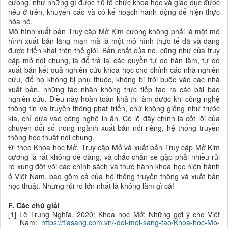
cương, như những gì được 10 tổ chức khoa học và giáo dục được
nêu ở trên, khuyến cáo và có kế hoạch hành động để hiện thực
hóa nó.
Mô hình xuất bản Truy cập Mở Kim cương không phải là một mô
hình xuất bản lãng mạn mà là một mô hình thực tế đã và đang
được triển khai trên thế giới. Bản chất của nó, cũng như của truy
cập mở nói chung, là để trả lại các quyền tự do hàn lâm, tự do
xuất bản kết quả nghiên cứu khoa học cho chính các nhà nghiên
cứu, để họ không bị phụ thuộc, không bị trói buộc vào các nhà
xuất bản, những tác nhân không trực tiếp tạo ra các bài báo
nghiên cứu. Điều này hoàn toàn khả thi làm được khi công nghệ
thông tin và truyền thông phát triển, chứ không giống như trước
kia, chỉ dựa vào công nghệ in ấn. Có lẽ đây chính là cốt lõi của
chuyển đổi số trong ngành xuất bản nói riêng, hệ thống truyền
thông học thuật nói chung.
Đi theo Khoa học Mở, Truy cập Mở và xuất bản Truy cập Mở Kim
cương là rất không dễ dàng, và chắc chắn sẽ gặp phải nhiều rủi
ro xung đột với các chính sách và thực hành khoa học hiện hành
ở Việt Nam, bao gồm cả của hệ thống truyền thông và xuất bản
học thuật. Nhưng rủi ro lớn nhất là không làm gì cả!
F. Các chú giải
[1] Lê Trung Nghĩa, 2020: Khoa học Mở: Những gợi ý cho Việt
Nam:
https://tiasang.com.vn/-doi-moi-sang-tao/Khoa-hoc-Mo-