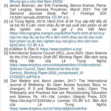
Nhung-goi-y-cho-Viet-Nam-25552
[2] Jeroen Bosman, Jan Erik Frantsvåg, Bianca Kramer, Pierre-
Carl Langlais, Vanessa Proudman, March 2021:
The OA
Diamond Journals Study. Part 1: Findings
. DOI:
10.5281/zenodo.4558704.
CC BY 4.0
.
[3] Lê Trung Nghĩa, 2019:
Hành trình đi tới Truy cập Mở đầy đủ
và tức thì ở Liên minh châu Âu tới các xuất bản phẩm và dữ
liệu nghiên cứu - vài gợi ý cho Việt Nam
.
https://letrungnghia.mangvn.org/Author/hanh-trinh-di-toi-truy-
cap-mo-day-du-va-tuc-thi-o-lien-minh-chau-au-toi-cac-xuat-
ban-pham-va-du-lieu-nghien-cuu-vai-goi-y-cho-viet-nam-
6232.html
.
CC BY 4.0
.
[4] cOAlition S:
Plan S
:
https://www.coalition-s.org/
[5] International Science Council (ISC), June 2020:
O
pen
S
cience
for the 21st
C
entury: Draft ISC Working
P
aper
. Bản dịch sang
tiếng Việt của Lê Trung Nghĩa:
https://www.dropbox.com/s/e5xbxklwb3k0u1f/International-
Science-Council_Open-Science-for-the-21st-
Century_Working-Paper-2020_compressed_Vi-
27032021.pdf?dl=0
[6]
Dan Weijers and Aaron Jarden,
2017: The International
Journal of Wellbeing: An Open Access Success Story. In:
Jhangiani, R S and Biswas-Diener, R. (eds.) Open: The
Philosophy and Practices that are Revolutionizing Education
and Science. Pp. 181–194. London: Ubiquity Press. DOI:
https://doi.org/10.5334/bbc.n. License: CC-BY 4.0. Bản dịch
của Lê Trung Nghĩa:
https://www.dropbox.com/s/7w5yv3j8j6omcok/the-