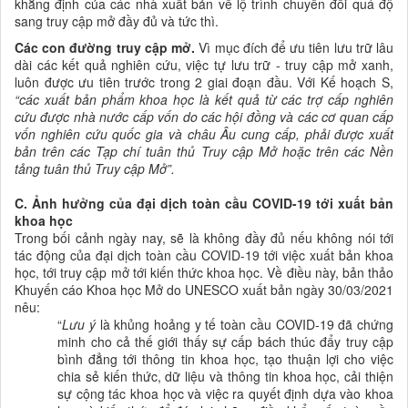
khẳng định của các nhà xuất bản về lộ trình chuyển đổi quá độ
sang truy cập mở đầy đủ và tức thì.
Các con đường truy cập mở.
Vì mục đích để ưu tiên lưu trữ lâu
dài các kết quả nghiên cứu, việc tự lưu trữ - truy cập mở xanh,
luôn được ưu tiên trước trong 2 giai đoạn đầu. Với Kế hoạch S,
“các xuất bản phẩm khoa học là kết quả từ các trợ cấp nghiên
cứu được nhà nước cấp vốn do các hội đồng và các cơ quan cấp
vốn nghiên cứu quốc gia và châu Âu cung cấp, phải được xuất
bản trên các Tạp chí tuân thủ Truy cập Mở hoặc trên các Nền
tảng tuân thủ Truy cập Mở”.
C. Ảnh hưởng của đại dịch toàn cầu COVID-19 tới xuất bản
khoa học
Trong bối cảnh ngày nay, sẽ là không đầy đủ nếu không nói tới
tác động của đại dịch toàn cầu COVID-19 tới việc xuất bản khoa
học, tới truy cập mở tới kiến thức khoa học. Về điều này, bản thảo
Khuyến cáo Khoa học Mở do UNESCO xuất bản ngày 30/03/2021
nêu:
“
Lưu ý
là khủng hoảng y tế toàn cầu COVID-19 đã chứng
minh cho cả thế giới
thấy
sự cấp bách thúc đẩy truy cập
bình đẳng tới thông tin
khoa học
, tạo thuận lợi cho việc
chia sẻ kiến thức, dữ liệu và thông tin
khoa học
, cải thiện
sự cộng tác
khoa học
và việc ra quyết định dựa vào
khoa