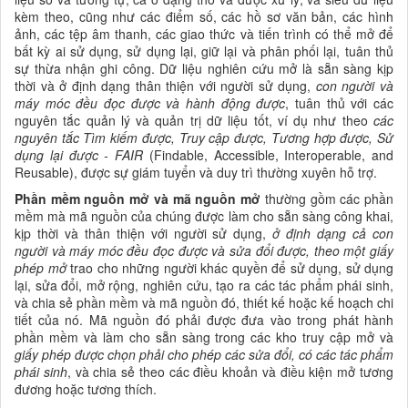
kèm theo, cũng như các điểm số, các hồ sơ văn bản, các hình
ảnh, các tệp âm thanh, các giao thức và tiến trình có thể mở để
bất kỳ ai sử dụng, sử dụng lại, giữ lại và phân phối lại, tuân thủ
sự thừa nhận ghi công. Dữ liệu nghiên cứu mở là sẵn sàng kịp
thời và ở định dạng thân thiện với người sử dụng,
con người và
máy móc đều đọc được và hành động được
, tuân thủ với các
nguyên tắc quản lý và quản trị dữ liệu tốt, ví dụ như theo
các
nguyên tắc Tìm kiếm được, Truy cập được, Tương hợp được, Sử
dụng lại được - FAIR
(Findable, Accessible, Interoperable, and
Reusable), được sự giám tuyển và duy trì thường xuyên hỗ trợ.
P
hần mềm nguồn mở và mã nguồn
mở
thường gồm các phần
mềm mà mã nguồn của chúng được làm cho sẵn sàng công khai,
kịp thời và thân thiện với người sử dụng,
ở định dạng
cả con
người và máy móc đều đọc được và sửa đổi được, theo một
giấy
phép mở
trao cho những người khác quyền để sử dụng, sử dụng
lại, sửa đổi, mở rộng, nghiên cứu, tạo ra các tác phẩm phái sinh,
và chia sẻ phần mềm và mã nguồn đó, thiết kế hoặc kế hoạch chi
tiết của nó. Mã nguồn đó phải được đưa vào trong phát hành
phần mềm và làm cho sẵn sàng trong các kho truy cập mở và
giấy phép được chọn phải cho phép các sửa đổi,
có
các tác phẩm
phái sinh
, và chia sẻ theo các điều khoản và điều kiện mở tương
đương hoặc tương thích.