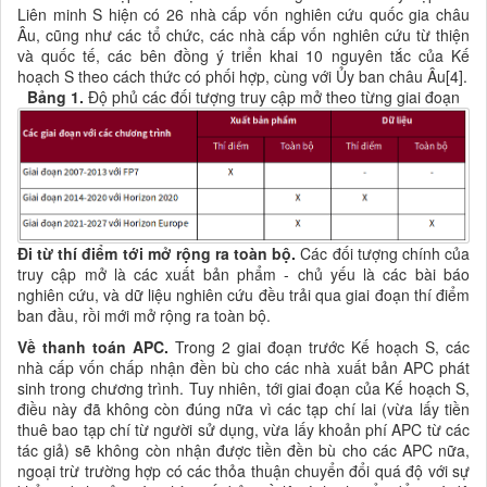
Liên minh S hiện có 26 nhà cấp vốn nghiên cứu quốc gia châu
Âu, cũng như các tổ chức, các nhà cấp vốn nghiên cứu từ thiện
và quốc tế, các bên đồng ý triển khai 10 nguyên tắc của Kế
hoạch S theo cách thức có phối hợp, cùng với
Ủy ban châu Âu[
4
].
Bảng 1.
Độ phủ các đối tượng truy cập mở theo từng giai đoạn
Đi từ thí điểm tới mở rộng ra toàn bộ.
Các đối tượng chính của
truy cập mở là các xuất bản phẩm - chủ yếu là các bài báo
nghiên cứu, và dữ liệu nghiên cứu đều trải qua giai đoạn thí điểm
ban đầu, rồi mới mở rộng ra toàn bộ.
Về thanh toán APC.
Trong 2 giai đoạn trước Kế hoạch S, các
nhà cấp vốn chấp nhận đền bù cho các nhà xuất bản APC phát
sinh trong chương trình. Tuy nhiên, tới giai đoạn của Kế hoạch S,
điều này đã không còn đúng nữa vì các tạp chí lai
(vừa lấy tiền
thuê bao tạp chí từ người sử dụng, vừa lấy khoản phí APC từ các
tác giả)
sẽ không còn nhận được tiền đền bù cho các APC nữa,
ngoại trừ trường hợp có các thỏa thuận chuyển đổi quá độ với sự