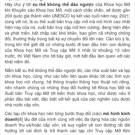
Hãy chú ý tới
xu
thế
không thể đảo ngược
của Khoa học Mở
khi Khuyến cáo Khoa học Mở, một cách chắc chắn, sẽ được gần
200 quốc gia thành viên UNESCO ký kết vào cuối năm nay, 2021;
cùng với nó, là xu thế xuất bản truy cập mở mà mô hình cao nhất
hiện nay của nó, xuất bản truy cập mở kim cương, đang hiện diện
và phát triển, bất chấp các khó khăn, bao gồm cả những chống
đối, thường thấy trong bất kỳ sự chuyển đổi lớn nào. Cần lưu ý là,
trong khi thế giới đã có những bước đi ban đầu trên con đường
của Khoa học Mở và Truy cập Mở ít nhất từ khoảng 15 năm
trước, thì Việt Nam cho tới bây giờ, mới bắt đầu làm quen với các
khái niệm đó.
Nắm bắt xu thế không thể đảo ngược đó, các nhà xuất bản và tạp
chí khoa học, cũng như các bên liên quan khác tới các lĩnh vực
khoa học nói chung, hệ thống truyền thông học thuật nói riêng,
nên nhanh chóng có những thay đổi hướng tới Khoa học Mở và
Xuất bản Truy cập Mở tới kiến thức khoa học, như được nêu ở
phần đầu bài viết, đặc biệt với kết quả của các nghiên cứu được
nhà nước cấp vốn.
Các tạp chí khoa học nên từng bước thay đổi (các)
mô hình kinh
doanh
[8] lâu đời của mình cùng với việc đa dạng hóa các nguồn
doanh thu và/hoặc cấp vốn, và suy ngẫm về con đường rất dài
hướng tới cái đích là trở thành các tạp chí Truy cập Mở Kim