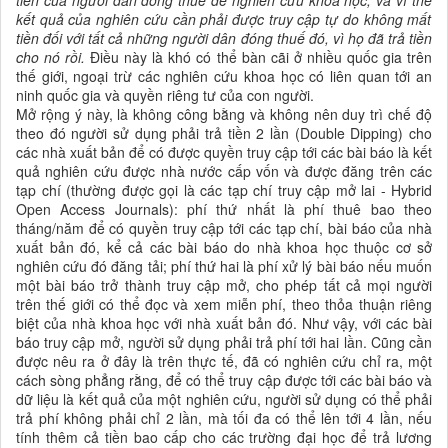
tiền của người dân đóng thuế để nghiên cứu khoa học, và
vì thế
kết quả của nghiên cứu cần phải được
truy cập tự do không mất
tiền đối với tất cả những người dân đóng thuế đó, vì họ đã trả tiền
cho nó rồi.
Điều
này là khó có thể bàn cãi ở nhiều quốc gia trên
thế giới, ngoại trừ các nghiên cứu khoa học có liên quan tới an
ninh quốc gia và quyền riêng tư của con người.
Mở
rộng ý này,
là không công bằng và không nên duy trì chế độ
theo đó người sử dụng
phải trả tiền 2 lần (Double Dipping)
cho
các nhà xuất bản
để có được quyền truy cập tới các bài báo là kết
quả nghiên cứu được
nhà nước cấp vốn và được
đăng trên các
tạp chí
(thường được gọi là các tạp chí truy cập mở lai - Hybrid
Open Access Journals)
: phí thứ nhất là phí thuê bao theo
tháng/năm để có quyền truy cập tới các tạp chí, bài báo
của
nhà
xuất bản đó, kể cả các bài báo do nhà khoa học thuộc cơ sở
nghiên cứu đó đăng tải; phí thứ hai là phí xử lý bài báo nếu muốn
một bài báo trở thành truy cập mở, cho phép tất cả mọi người
trên thế giới có thể đọc và xem miễn phí, theo thỏa thuận riêng
biệt của nhà khoa học với nhà xuất bản đó. Như vậy, với các bài
báo truy cập mở,
người sử dụng
phải trả phí tới hai lần. Cũng cần
được nêu ra ở đây là trên thực tế, đã có nghiên cứu chỉ ra, một
cách sòng phẳng rằng, để có thể truy cập được tới các bài báo và
dữ liệu là kết quả của một nghiên cứu, người sử dụng có thể phải
trả phí không phải chỉ
2
lần, mà tối đa có thể lên tới
4
lần, nếu
tính
thêm
cả
tiền
bao cấp cho các trường đại học để trả lương