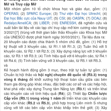
Mở và Truy cập Mở
Một nhóm gồm 10 tổ chức khoa học và giáo dục, gồm: (1)
OPERAS
;
(2)
SPARC Europe
; (3)
Thư viện Đại học Utrecht
; (4)
Đại học
Bắc cự
c
của Nauy UiT
; (5)
CSI
; (6)
OASPA
; (7)
DOAJ
; (8)
Redalyc/AmeliCA
; (9)
LIBER
; (10)
ENRESSH
, đã nghiên cứu và
xuất bản tài liệu về các tạp chí truy cập mở kim cương vào tháng
3/2021[7] (trùng với thời gian bản thảo Khuyến cáo Khoa học Mở
của UNESCO được phát hành ngày 30/03/2021).
Tài liệu đưa
ra:
20 khuyến cáo được chia thành
5
nhóm chủ đề, gồm: (1) Hỗ trợ
kỹ thuật
với 3 khuyến cáo, từ R1.1 tới R1.3
; (2) Tuân thủ
với 5
khuyến cáo, từ R2.1 tới R2.5
; (3) Xây dựng năng lực
với 3 khuyến
cáo, từ R3.1 tới R3.3
; (4) Tính hiệu quả
với 6 khuyến cáo, từ R4.1
tới R4.6
;
(5) Tính bền vững
với 3 khuyến cáo, từ R5.1 tới R5.3
.
và
Kế hoạch hành động gồm 3
mục
, theo trật tự tuần tự gồm: (1)
Chuẩn bị hội thảo và
hội nghị chuyên đề quốc tế (R3.3) trong
vòng 6 tháng
để khởi xướng hội thoại toàn cầu giữa
các bên
tham gia đóng góp
khác nhau, đặc biệt các
cơ sở
và các hiệp hội,
khai phá việc xây dựng Trung tâm Năng lực (
R3.1
) và triển khai
các khuyến cáo về tính hiệu quả (
R4
);
(2)
Thiết lập
Chiến lược
Cấp vốn (R5.1) trong vòng 1 năm
để triển khai các khuyến cáo
cấp vốn khác (
R5.2
và
R5.3
), phối hợp trong Liên minh S nhưng
cũng với tới
các bên
cấp vốn khác khắp trên thế giới;
(3) Xây