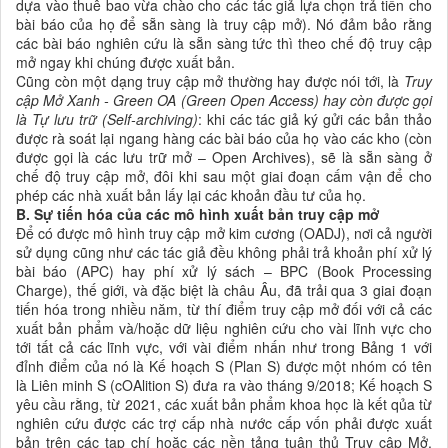
dựa vào thuê bao vừa chào cho các tác giả lựa chọn trả tiền cho
bài báo của họ để sẵn sàng là truy cập mở). Nó đảm bảo rằng
các bài báo nghiên cứu là sẵn sàng tức thì theo chế độ truy cập
mở ngay khi chúng được xuất bản.
Cũng còn một dạng truy cập mở thường hay được nói tới, là
Truy
cập Mở Xanh
- Gree
n
OA (Green Open Access) hay còn được gọi
là Tự lưu trữ (Self-archiving)
: khi các tác giả ký gửi các bản thảo
được rà soát lại ngang hàng các bài báo của họ vào các kho (còn
được gọi là các lưu trữ mở – Open Archives), sẽ là sẵn sàng ở
chế độ truy cập mở, đôi khi sau một giai đoạn cấm vận để cho
phép các nhà xuất bản lấy lại các khoản đầu tư của họ.
B. Sự tiến hóa của các mô hình xuất bản truy cập mở
Để có được mô hình truy cập mở kim cương (OADJ), nơi cả người
sử dụng cũng như các tác giả đều không phải trả khoản phí xử lý
bài báo (APC) hay phí xử lý sách – BPC (Book Processing
Charge), thế giới, và đặc biệt là châu Âu, đã trải qua 3 giai đoạn
tiến hóa trong nhiều năm, từ thí điểm truy cập mở đối với cả các
xuất bản phẩm và/hoặc dữ liệu nghiên cứu cho vài lĩnh vực cho
tới tất cả các lĩnh vực, với vài điểm nhấn như trong Bảng 1 với
đỉnh điểm của nó là Kế hoạch S (Plan S) được một nhóm có tên
là Liên minh S (cOAlition S) đưa ra vào tháng 9/2018; Kế hoạch S
yêu cầu rằng, từ 2021, các xuất bản phẩm khoa học là kết qủa từ
nghiên cứu được các trợ cấp nhà nước cấp vốn phải được xuất
bản trên các tạp chí hoặc các nền tảng tuân thủ Truy cập Mở.