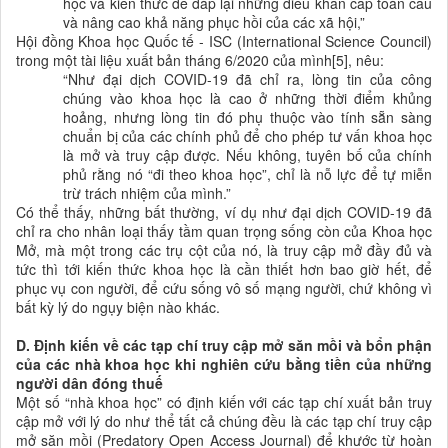
học
và kiến thức để đáp lại những điều khẩn cấp toàn cầu
và nâng cao khả năng phục hồi của các xã hội,”
Hội đồng Khoa học Quốc tế - ISC (International Science Council)
trong một tài liệu xuất bản tháng 6/2020 của mình[5], nêu:
“Như đại dịch COVID-19 đã chỉ ra, lòng tin của công
chúng vào
khoa học
là cao ở những thời điểm khủng
hoảng, nhưng lòng tin đó phụ thuộc vào tính sẵn sàng
chuẩn bị của các chính phủ để cho phép tư vấn
khoa học
là mở và truy cập được. Nếu không, tuyên bố của chính
phủ rằng nó “đi theo
khoa học
”, chỉ là nỗ lực để tự miễn
trừ trách nhiệm của mình.”
Có thể thấy, những bất thường, ví dụ như đại dịch COVID-19 đã
chỉ ra cho nhân loại thấy tầm quan trọng sống còn của Khoa học
Mở, mà một trong các trụ cột của nó, là truy cập mở đầy đủ và
tức thì tới kiến thức khoa học là cần thiết hơn bao giờ hết, để
phục vụ con người, để cứu sống vô số mạng người, chứ không vì
bất kỳ lý do ngụy biện nào khác.
D. Định kiến về các tạp chí truy cập mở săn mồi và bổn phận
của các nhà khoa học khi nghiên cứu bằng tiền của những
người dân đóng thuế
Một số “nhà khoa học” có định kiến với các tạp chí xuất bản truy
cập mở với lý do như thể tất cả chúng đều là các tạp chí truy cập
mở săn mồi (Predatory Open Access Journal) để khước từ hoàn