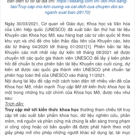
bản điện tử có tại địa chỉ:
https://tiasang.com.vn/-doi-moi-sang-
tao/Truy-cap-mo-kim-cuong-va-cai-dich-cua-chuyen-doi-so-
nganh-xuat-ban-28170
)
Ngày 30/03/2021, Cơ quan về Giáo dục, Khoa học và Văn hóa
của Liên hiệp quốc (UNESCO) đã xuất bản lần thứ hai tài liệu
Khuyến cáo Khoa học Mở, sau hàng loạt các tư vấn quốc tế theo
khu vực và chủ đề cho bản thảo đầu tiên của Khuyến cáo, kéo
dài từ tháng 04/2020 tới tháng 01/2021[1]. Phiên bản tài liệu
Khuyến cáo mới nhất này dự kiến tới tháng 08/2021 sẽ được
chuyển tới các quốc gia thành viên UNESCO để lấy ý kiến phản
hồi để chuẩn bị cho phiên bản tài liệu Khuyến cáo cuối cùng, dự
kiến sẽ được các quốc gia thành viên UNESCO phê chuẩn tại
phiên họp toàn thể của UNESCO vào tháng 11/2021.
Nội dung tài liệu đề cập một cách toàn diện tới nhiều vấn đề của
Khoa học Mở, nhấn mạnh
Truy cập Mở tới kiến thức khoa học
là
một trong những trụ cột chính của Khoa học Mở, được nêu như
sau:
Trích dẫn:
Truy cập mở tới kiến thức
khoa học
thường tham chiếu tới truy
cập tới các xuất bản phẩm
khoa học
, dữ liệu nghiên cứu, phần
mềm, mã nguồn và phần cứng mà chúng là sẵn sàng trong phạm
vi công cộng hoặc có bản quyền đã được phát hành theo một
giấy phép mở cho phép những người khác sử dụng lại, tái mục