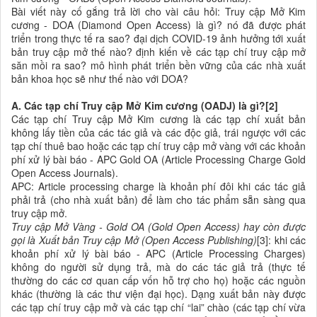
Bài viết này cố gắng trả lời cho vài câu hỏi: Truy cập Mở Kim
cương - DOA (Diamond Open Access) là gì? nó đã được phát
triển trong thực tế ra sao? đại dịch COVID-19 ảnh hưởng tới xuất
bản truy cập mở thế nào? định kiến về các tạp chí truy cập mở
săn mồi ra sao? mô hình phát triển bền vững của các nhà xuất
bản khoa học sẽ như thế nào với DOA?
A. Các tạp chí Truy cập Mở Kim cương (OADJ) là gì?[2]
Các tạp chí Truy cập Mở Kim cương là các tạp chí xuất bản
không lấy tiền của các tác giả và các độc giả, trái ngược với các
tạp chí thuê bao hoặc các tạp chí truy cập mở vàng với các khoản
phí xử lý bài báo - APC Gold OA (Article Processing Charge Gold
Open Access Journals).
APC: Article processing charge là khoản phí đôi khi các tác giả
phải trả (cho nhà xuất bản) để làm cho tác phẩm sẵn sàng qua
truy cập mở.
Truy cập Mở Vàng - Gold OA (Gold Open Access)
hay còn được
gọi là
Xuất bản Truy cập Mở (Open Access Publishing)
[
3
]
: khi các
khoản phí xử lý bài báo - APC (Article Processing Charges)
không do người sử dụng trả, mà do các tác giả trả (thực tế
thường do các cơ quan cấp vốn hỗ trợ cho họ) hoặc các nguồn
khác (thường là các thư viện đại học). Dạng xuất bản này được
các tạp chí truy cập mở và các tạp chí “lai” chào (các tạp chí vừa