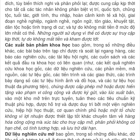
đích, tùy biến thích nghi và phân phối lại; được cung cấp kịp thời
cho tất cả các tác nhân không phân biệt vị trí, quốc tịch, chủng
tộc, tuổi tác, giới tính, thu nhập, hoàn cảnh kinh tế xã hội, giai
đoạn nghề nghiệp, ngành nghề, ngôn ngữ, tôn giáo, khuyết tật,
dân tộc hoặc tình trạng di cư; và tự do không mất tiền ở mức độ
lớn nhất có thể.
Những người sử dụng vì thế có được sự truy cập
kịp thời, tự do không mất tiền và kham được tới
:
Các xuất bản phẩm
khoa học
bao gồm, trong số những điều
khác, các bài báo trên tạp chí được rà soát lại ngang hàng, các
báo cáo nghiên cứu
, các tài liệu hội nghị, các cuốn sách và các
kết quả đầu ra
khoa học
có liên quan (như, các kết quả nghiên
cứu
khoa học
gốc, các dữ liệu nghiên cứu, các phần mềm, mã
nguồn, các tư liệu gốc, các tiến trình và các giao thức, các trình
bày dạng số các tư liệu hình ảnh và đồ họa, và các tư liệu học
thuật đa phương tiện),
chúng được cấp phép mở hoặc được hiến
tặng vào phạm vi công cộng và được ký gửi, vào lúc xuất bản
,
vào một kho mở trên trực tuyến, tuân theo các tiêu chuẩn kỹ
thuật phù hợp, được hỗ trợ và được duy trì bởi một viện nghiên
cứu, hiệp hội học thuật, cơ quan chính phủ
hoặc một tổ chức
không vì lợi nhuận
được thiết lập tốt khác chuyên tâm về
hàng
hóa công cộng
mà
xúc tác cho truy cập mở
,
phân phối không có
hạn chế, có tính tương hợp, và lưu trữ dài hạn
.
Dữ liệu nghiên cứu
mở
bao gồm, trong số những điều khác, dữ
liệu số và tương tự, cả ở dạng thô và được xử lý, và siêu dữ liệu