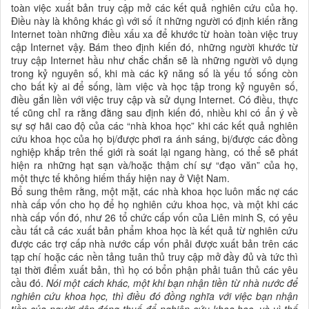
toàn việc xuất bản truy cập mở các kết quả nghiên cứu của họ.
Điều này là không khác gì với số ít những người có định kiến rằng
Internet toàn những điều xấu xa để khước từ hoàn toàn việc truy
cập Internet vậy. Bám theo định kiến đó, những người khước từ
truy cập Internet hầu như chắc chắn sẽ là những người vô dụng
trong kỷ nguyên số, khi mà các kỹ năng số là yếu tố sống còn
cho bất kỳ ai để sống, làm việc và học tập trong kỷ nguyên số,
điều gắn liền với việc truy cập và sử dụng Internet. Có điều, thực
tế cũng chỉ ra rằng đằng sau định kiến đó, nhiều khi có ẩn ý về
sự sợ hãi cao độ của các “nhà khoa học” khi các kết quả nghiên
cứu khoa học của họ bị/được phơi ra ánh sáng, bị/được các đồng
nghiệp khắp trên thế giới rà soát lại ngang hàng, có thể sẽ phát
hiện ra những hạt sạn và/hoặc thậm chí sự “đạo văn” của họ,
một thực tế không hiếm thấy hiện nay ở Việt Nam.
Bổ sung thêm rằng, một mặt, các nhà khoa học luôn mắc nợ các
nhà cấp vốn cho họ để họ nghiên cứu khoa học, và một khi các
nhà cấp vốn đó, như 26 tổ chức cấp vốn của Liên minh S, có yêu
cầu tất cả các xuất bản phẩm
khoa học
là kết quả từ nghiên cứu
được các trợ cấp nhà nước cấp vốn phải được xuất bản trên các
tạp chí hoặc các nền tảng tuân thủ truy cập mở đầy đủ và tức thì
tại thời điểm xuất bản, thì họ có bổn phận phải tuân thủ các yêu
cầu đó.
Nói một cách khác, một khi bạn nhận tiền từ nhà nước để
nghiên cứu khoa học, thì điều đó đồng nghĩa với việc bạn nhận