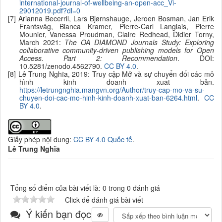
international-journal-of-wellbeing-an-open-acc_Vi-
29012019.pdf?dl=0
[7] Arianna Becerril, Lars Bjørnshauge, Jeroen Bosman, Jan Erik
Frantsvåg, Bianca Kramer, Pierre-Carl Langlais, Pierre
Mounier, Vanessa Proudman, Claire Redhead, Didier Torny,
March 2021:
The OA DIAMOND Journals Study: Exploring
collaborative community-driven publishing models for Open
Access. Part 2: Recommendation
. DOI:
10.5281/zenodo.4562790.
CC BY
4.0
.
[8] Lê Trung Nghĩa, 2019: Truy cập Mở và sự chuyển đổi các mô
hình kinh doanh xuất bản.
https://letrungnghia.mangvn.org/Author/truy-cap-mo-va-su-
chuyen-doi-cac-mo-hinh-kinh-doanh-xuat-ban-6264.html
.
CC
BY
4.0
.
Giấy phép nội dung:
CC BY 4.0 Quốc tế
.
Lê Trung Nghĩa
Tổng số điểm của bài viết là: 0 trong 0 đánh giá
Click để đánh giá bài viết
Ý kiến bạn đọc