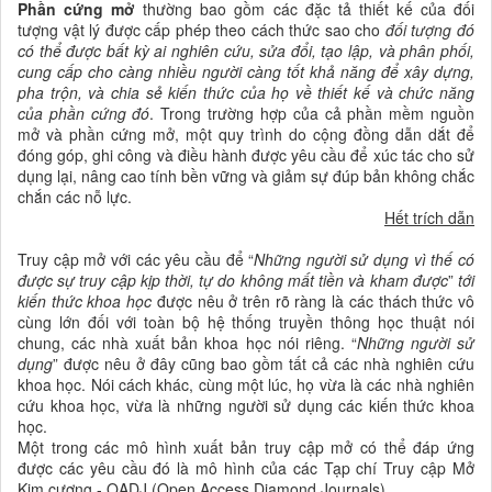
Phần cứng mở
thường bao gồm các đặc tả thiết kế của đối
tượng vật lý được cấp phép theo cách thức sao cho
đối tượng đó
có thể được bất kỳ ai nghiên cứu
,
sửa đổi, tạo lập, và phân phối,
cung cấp cho càng nhiều người càng tốt khả năng để
xây dựng
,
pha trộn, và chia sẻ kiến thức của họ về thiết kế và chức năng
của phần cứng đó
. Trong trường hợp của cả phần mềm nguồn
mở và phần cứng mở, một quy trình do cộng đồng dẫn dắt để
đóng góp, ghi công và điều hành được yêu cầu để xúc tác cho sử
dụng lại, nâng cao tính bền vững và giảm sự đúp bản không chắc
chắn các nỗ lực.
Hết trích dẫn
Truy cập mở với các yêu cầu để “
Những người sử dụng vì thế có
được sự truy cập kịp thời, tự do không mất tiền và kham được
”
tới
kiến thức khoa học
được nêu ở trên rõ ràng là các thách thức vô
cùng lớn đối với toàn bộ hệ thống truyền thông học thuật nói
chung, các nhà xuất bản khoa học nói riêng. “
Những người sử
dụng
” được nêu ở đây cũng bao gồm tất cả các nhà nghiên cứu
khoa học. Nói cách khác, cùng một lúc, họ vừa là các nhà nghiên
cứu khoa học, vừa là những người sử dụng các kiến thức khoa
học.
Một trong các mô hình xuất bản truy cập mở có thể đáp ứng
được các yêu cầu đó là mô hình của các Tạp chí Truy cập Mở
Kim cương - OADJ (Open Access Diamond Journals).