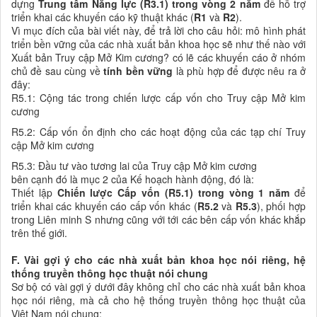
dựng
Trung tâm Năng lực (R3.1) trong vòng 2 năm
để hỗ trợ
triển khai các khuyến cáo kỹ thuật khác (
R1
và
R2
).
Vì mục đích của bài viết này, để trả lời cho câu hỏi:
m
ô hình
phát
triển bền vững
của các nhà xuất bản khoa học sẽ
như thế nào
với
Xuất bản Truy cập Mở Kim cương? có lẽ các khuyến cáo ở nhóm
chủ đề sau cùng về
tính bền vững
là phù hợp để được nêu ra ở
đây:
R5.1:
Cộng tác trong chiến lược cấp vốn cho Truy cập Mở kim
cương
R5.2:
Cấp vốn ổn định cho các hoạt động của các tạp chí Truy
cập Mở kim cương
R5.3:
Đầu tư vào tương lai của Truy cập Mở kim cương
bên cạnh đó
là
mục
2 của Kế hoạch hành động, đó là:
Thiết lập
Chiến lược Cấp vốn (R5.1) trong vòng 1 năm
để
triển khai các khuyến cáo cấp vốn khác (
R5.2
và
R5.3
), phối hợp
trong Liên minh S nhưng cũng với tới
các bên
cấp vốn khác khắp
trên thế giới.
F. Vài gợi ý cho các nhà xuất bản khoa học nói riêng, hệ
thống truyền thông học thuật nói chung
Sơ bộ có vài gợi ý dưới đây không chỉ cho các nhà xuất bản khoa
học nói riêng, mà cả cho hệ thống truyền thông học thuật của
Việt Nam nói chung: