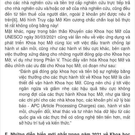
cho các nhà nghiên cứu và tiền trợ
cấp
nghiên cứu
trực tiếp t
rả
cho
nhà nghiên cứu và/hoặc cơ sở của nhà nghiên cứu
,
cũng đều
đến từ tiền thuế của người dân,
ngoài 2 khoản phí được nêu ở
trên
[
6
].
Mô hình Truy cập Mở Kim cương chắc chắn loại bỏ thực
tế rất không công bằng này!
Mặt khác, ngay trong bản thảo Khuyến cáo Khoa học Mở của
UNESCO ngày 30/03/2021 cũng vài lần nêu về việc ứng dụng và
phát triển Khoa học Mở cùng lúc với việc đấu tranh chống lại
hành vi săn mồi, cũng như các hành vi tiêu cực khác, bên cạnh
việc thưởng xứng đáng cho những người đóng góp cho Khoa học
Mở, ví dụ như trong Phần V. Thúc đẩy văn hóa Khoa học Mở và
điều chỉnh các ưu đãi cho Khoa học Mở, có đoạn như sau:
“Đánh giá đóng góp
khoa học
và tiến bộ sự nghiệp bằng
việc thưởng cho các thực hành tốt về Khoa học Mở là cần
thiết để vận hành Khoa học Mở. Cũng nên chú ý tới việc
ngăn ngừa và giảm nhẹ các hậu quả tiêu cực không
mong đợi của các thực hành Khoa học Mở, như gia tăng
các chi phí cho các nhà khoa học, các khoản phí xử lý bài
báo - APC (Article Processing Charges) cao, hành vi săn
mồi, chuyển đổi, khai thác và tư nhân hóa dữ liệu từ các
quốc gia và các thực thể có công nghệ tiên tiến hơn, mất
sở hữu trí tuệ và kiến thức.”
E.
Những diễn biến mới nhất trong năm 2021 về Khoa học