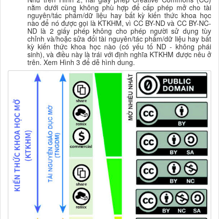
nằm dưới cùng không phù hợp để cấp phép mở cho tài
nguyên/tác phẩm/dữ liệu hay bất kỳ kiến thức
khoa học
nào để nó được gọi là KTKHM, vì CC BY-ND và CC BY-NC-
ND là 2 giấy phép không cho phép người sử dụng tùy
chỉnh và/hoặc sửa đổi tài nguyên/tác phẩm/dữ liệu hay bất
kỳ kiến thức
khoa học
nào (có yếu tố ND - không phái
sinh), và điều này là trái với định nghĩa KTKHM được nêu ở
trên. Xem Hình 3 để dễ hình dung.