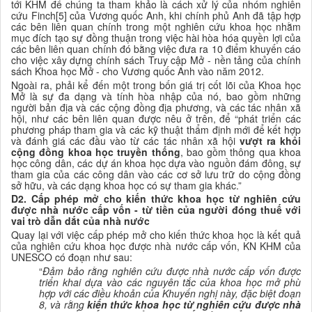
tới KHM để chúng ta tham khảo là cách xử lý của nhóm nghiên
cứu Finch[5] của Vương quốc Anh, khi chính phủ Anh đã tập hợp
các bên liên quan chính trong một nghiên cứu
khoa học
nhằm
mục đích
tạo sự đồng thuận trong việc hài hòa hóa quyền lợi của
các bên liên quan chính đó bằng việc đưa ra 10 điểm khuyến cáo
cho việc xây dựng chính sách Truy cập Mở - nền tảng của chính
sách Khoa học Mở - cho Vương quốc Anh vào năm 2012.
Ngoài ra, phải kể đến một trong bốn giá trị cốt lõi của Khoa học
Mở là sự đa dạng và tính hòa nhập của nó,
bao gồm những
người bản địa và các cộng đồng địa phương, và các tác nhân xã
hội,
như các bên liên quan được nêu ở trên, để
“p
hát triển các
phương pháp tham gia và các kỹ thuật thẩm định mới để kết hợp
và đánh giá các đầu vào từ các tác nhân xã hội
vượt ra khỏi
cộng đồng
khoa học truyền thống
,
bao gồm thông qua
khoa
học
công dân, các dự án
khoa học dựa
vào nguồn đám đông, sự
tham gia của các công dân vào các
cơ sở
lưu trữ do cộng đồng
sở hữu, và các dạng khoa học có sự tham gia khác.”
D
2
. Cấp
phép mở cho kiến thức khoa học từ nghiên cứu
được nhà nước cấp vốn - từ tiền của người đóng thuế với
vai trò dẫn dắt của nhà nước
Quay lại với việc cấp phép mở cho kiến thức khoa học là kết quả
của nghiên cứu khoa học được nhà nước cấp vốn, KN KHM của
UNESCO có đoạn như sau:
“
Đảm bảo rằng nghiên cứu được nhà nước cấp vốn được
triển khai dựa vào các nguyên tắc của khoa học mở phù
hợp với các điều khoản của Khuyến nghị này, đặc biệt đoạn
8, và rằng
kiến thức
khoa học
từ nghiên cứu được nhà