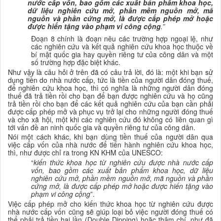
nước cấp vốn
,
bao gồm các xuất bản phẩm
khoa học
,
dữ liệu nghiên cứu
mở, phần mềm nguồn mở
,
mã
nguồn và phần cứng mở, là được cấp phép mở hoặc
được hiến tặng vào phạm vi công cộng
.”
Đoạn
8 chính là đoạn nêu các trường hợp ngoại lệ, như
các nghiên cứu
và kết quả nghiên cứu
khoa học
thuộc về
bí mật quốc gia hay quyền riêng tư của công dân và một
số trường hợp đặc biệt khác.
Như vậy là câu hỏi ở trên đã có câu trả lời, đó là: một khi bạn sử
dụng tiền do nhà nước cấp, tức là tiền của người dân đóng thuế,
để nghiên cứu khoa học, thì có nghĩa là những người dân đóng
thuế đã trả tiền rồi cho bạn để bạn được nghiên cứu và họ cũng
trả tiền rồi cho bạn để các kết quả nghiên cứu của bạn cần phải
được cấp phép mở và phục vụ trở lại cho những người đóng thuế
và cho xã hội, một khi các nghiên cứu đó không có liên quan gì
tới vấn đề an ninh quốc gia và quyền riêng tư của công dân.
Nói một cách khác, khi bạn dùng tiền thuế của người dân qua
việc cấp vốn của nhà nước để tiến hành nghiên cứu khoa học,
thì, như được chỉ ra trong KN KHM của UNESCO:
“
kiến thức
khoa học
từ nghiên cứu được nhà nước cấp
vốn
,
bao gồm các xuất bản phẩm
khoa học
, dữ liệu
nghiên cứu
mở, phần mềm nguồn mở
,
mã nguồn và phần
cứng mở, là được cấp phép mở hoặc được hiến tặng vào
phạm vi công cộng
”.
Việc cấp phép mở cho kiến thức khoa học từ nghiên cứu được
nhà nước cấp vốn cũng sẽ giúp loại bỏ việc người đóng thuế có
thể phải trả tiền hai lần (Double Dipping) hoặc thậm chí, như đã