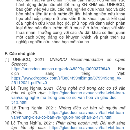
hành động được nêu chi tiết trong KN KHM của UNESCO,
bao gồm việc yêu cầu các nhà nghiên cứu khoa học và các
bên nhận tiền từ nhà nước để tiến hành nghiên cứu khoa
học phải cấp phép mở cho kiến thức khoa học là kết quả
của nghiên cứu khoa học đó, phù hợp với danh sách phân
loại được xác định trước rồi ở mục 2 ở trên, cùng với việc
thừa nhận, thưởng cùng với các ưu đãi khác có liên quan
một cách xứng đáng để khuyến khích và phát triển
sự
nghiệp nghiên cứu
khoa học
mở
của họ
.
F. Các chú giải:
[1] UNESCO, 2021:
UNESCO Recommendation on Open
Science
:
https://unesdoc.unesco.org/ark:/48223/pf0000379949
. Bản
dịch sang tiếng Việt:
https://www.dropbox.com/s/l3q04t99nil5mgo/379949eng_Vi-
25112021.pdf?dl=0
[2] Lê Trung Nghĩa, 2021:
Công nghệ mở trong các cơ sở văn
hóa và giáo dục
:
https://giaoducmo.avnuc.vn/bai-viet-toan-
van/cong-nghe-mo-trong-cac-co-so-van-hoa-va-giao-duc-
513.html
[3] Lê Trung Nghĩa, 2021:
Những điều cơ bản về nguồn mở
(Phần 2)
:
https://giaoducmo.avnuc.vn/bai-viet-toan-
van/nhung-dieu-co-ban-ve-nguon-mo-phan-2-471.html
[4] Lê Trung Nghĩa, 2021:
Phần cứng nguồn mở: Đổi mới sáng
tạo tốc độ cao
:
https://giaoducmo.avnuc.vn/bai-viet-toan-