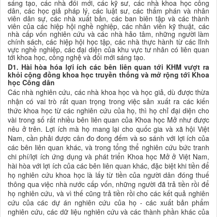
sáng tạo, các nhà đổi mới, các kỹ sư, các
nhà khoa học
công
dân, các học giả pháp lý, các luật sư, các thẩm phán và nhân
viên dân sự, các nhà xuất bản
,
các ban biên tập và các thành
viên của các hiệp hội nghề nghiệp, các nhân viên kỹ thuật, các
nhà cấp vốn nghiên cứu
và các nhà hảo tâm, những
người làm
chính sách
,
các hiệp hội học tập, các nhà thực hành từ các lĩnh
vực nghề nghiệp, các đại diện của khu vực tư nhân có liên quan
tới
khoa học
, công nghệ
và đổi mới sáng tạo
.
D1. Hài hòa hóa lợi ích các bên liên quan tới KHM vượt ra
khỏi cộng đồng khoa học
truyền thống và mở rộng tới Khoa
học Công dân
Các nhà nghiên cứu, các nhà khoa học và học giả, dù được thừa
nhận có vai trò rất quan trọng trong việc sản xuất ra các kiến
thức
khoa học
từ các nghiên cứu của họ
, thì họ chỉ đại diện cho
vài trong số rất nhiều bên liên quan của Khoa học Mở như được
nêu ở trên. Lợi ích mà họ mang lại cho quốc gia và xã hội Việt
Nam, cần phải được cân đo đong đếm và so sánh với lợi ích của
các bên liên quan khác, và trong tổng thể nghiên cứu bức tranh
chi phí/lợi ích ứng dụng và phát triển Khoa học Mở ở Việt Nam,
hài hòa với lợi ích của các bên liên quan khác, đặc biệt khi tiền để
họ nghiên cứu
khoa học
là lấy từ tiền của người dân đóng thuế
thông qua việc nhà nước cấp vốn, những người đã trả tiền rồi để
họ nghiên cứu, và vì thế cũng trả tiền rồi cho các kết quả nghiên
cứu của các dự án nghiên cứu của họ - các xuất bản phẩm
nghiên cứu, các dữ liệu nghiên cứu và các thành phần khác của