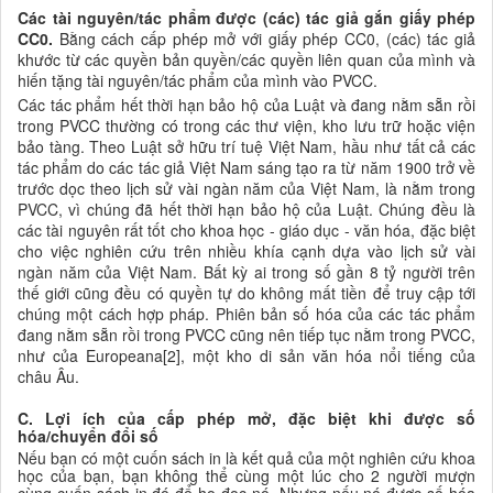
Các tài nguyên/tác phẩm được
(các) tác giả gắn giấy phép
CC0.
Bằng cách cấp phép mở với giấy phép CC0, (các) tác giả
khước từ các quyền bản quyền/các quyền liên quan của mình và
hiến tặng tài nguyên/tác phẩm của mình vào PVCC.
Các tác phẩm hết thời hạn bảo hộ của Luật và đang nằm sẵn rồi
trong PVCC thường có trong các thư viện, kho lưu trữ hoặc viện
bảo tàng. Theo Luật sở hữu trí tuệ Việt Nam, hầu như tất cả các
tác phẩm do các tác giả Việt Nam sáng tạo ra từ năm 1900 trở về
trước dọc theo lịch sử vài ngàn năm của Việt Nam, là nằm trong
PVCC, vì chúng đã hết thời hạn bảo hộ của Luật. Chúng đều là
các tài nguyên rất tốt cho khoa học - giáo dục - văn hóa, đặc biệt
cho việc nghiên cứu trên nhiều khía cạnh dựa vào lịch sử vài
ngàn năm của Việt Nam. Bất kỳ ai trong số gần 8 tỷ người trên
thế giới cũng đều có quyền tự do không mất tiền để truy cập tới
chúng một cách hợp pháp. Phiên bản số hóa của các tác phẩm
đang nằm sẵn rồi trong PVCC cũng nên tiếp tục nằm trong PVCC,
như của Europeana[2], một kho di sản văn hóa nổi tiếng của
châu Âu.
C.
Lợi ích
của cấp phép mở, đặc
biệt khi được
số
hóa/
chuyển đổi số
Nếu bạn có một cuốn sách in là kết quả của một nghiên cứu khoa
học của bạn, bạn không thể cùng một lúc cho 2 người mượn
cùng cuốn sách in đó để họ đọc nó. Nhưng nếu nó được số hóa