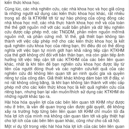
kiến thức
khoa học
.
Cùng lúc, các nhà nghiên cứu, các nhà khoa học và học giả
cũng
là những người sử dụng
các kiến thức khoa học khác, rất nhiều
trong số đó là KTKHM tới từ sự hào phóng của cộng đồng các
nhà khoa học mở, các nhà thực hành khoa học mở và của toàn
thể thế giới nguồn mở với các xuất bản phẩm và dữ liệu nghiên
cứu được cấp phép mở, các TNGDM, phần mềm nguồn mở/mã
nguồn mở, và phần cứng mở. Vì thế, giả thiết bạn không tán
thành với việc cấp phép mở cho các kiến thức
khoa học
là kết
quả nghiên cứu
khoa học của
riêng
bạn
, thì điều đó có thể đồng
nghĩa với việc bạn tự mình giới hạn khả năng tiếp cận KTKHM
của thế giới không chỉ đối với bản thân bạn, mà còn gián tiếp ảnh
hưởng tới việc tiếp cận tới các KTKHM của các bên liên quan
khác,
nhất là
khi tiền để
bạn
nghiên cứu
khoa học được
lấy từ
tiền của người đóng thuế
và các nghiên cứu/
kết quả của các
nghiên cứu
đó không liên quan tới an ninh quốc gia
và quyền
riêng tư của công dân
.
Giả thiết khác không dám bàn tới ở đây, vì
nó rất không công bằng, là khi bạn không tán thành với việc cấp
phép mở cho các kiến thức
khoa học
là kết quả nghiên cứu của
riêng bạn, nhưng bạn lại vẫn muốn/thích sử dụng các KTKHM do
những người
khác tạo ra
.
Hài hòa hóa quyền lợi của các bên liên quan tới KHM như được
nêu ở trên, là vấn đề quan trọng cần được giải quyết, để không
xảy ra trường hợp từng bên liên quan tới KHM chỉ muốn tối đa
hóa lợi ích của mình mà không cần quan tâm tới và gây thiệt hại
cho lợi ích của các bên liên quan khác, cũng như cho cả xã hội.
Một ví dụ tốt trong việc hài hòa hóa lợi ích của các bên liên quan