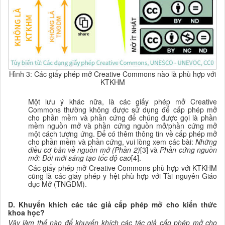
Hình 3: Các giấy phép mở Creative Commons nào là phù hợp với
KTKHM
Một lưu ý khác nữa, là các giấy phép mở Creative
Commons thường không được sử dụng để cấp phép mở
cho phần mềm và phần cứng để chúng được gọi là phần
mềm nguồn mở và phần cứng nguồn mở/phần cứng mở
một cách tương ứng. Để có thêm thông tin về cấp phép mở
cho phần mềm và phần cứng, vui lòng xem các bài:
Những
điều cơ bản về nguồn mở (Phần 2)
[3] và
Phần cứng nguồn
mở: Đổi mới sáng tạo tốc độ cao
[4].
Các giấy phép mở Creative Commons phù hợp với KTKHM
cũng là các giấy phép y hệt phù hợp với Tài nguyên Giáo
dục Mở (TNGDM).
D. Khuyến khích các tác giả cấp phép mở cho kiến thức
khoa học?
Vậy làm thế nào để khuyến khích các tác giả cấp phép mở cho