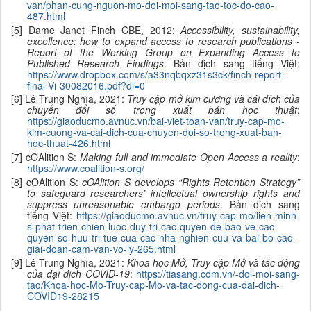
van/phan-cung-nguon-mo-doi-moi-sang-tao-toc-do-cao-
487.html
[5] Dame Janet Finch CBE, 2012:
Accessibility, sustainability,
excellence: how to expand access to research publications -
Report of the Working Group on Expanding Access to
Published Research Findings
. Bản dịch sang tiếng Việt:
https://www.dropbox.com/s/a33nqbqxz31s3ck/finch-report-
final-Vi-30082016.pdf?dl=0
[6] Lê Trung Nghĩa, 2021:
Truy cập mở kim cương và cái đích của
chuyển đổi số trong xuất bản học thuật
:
https://giaoducmo.avnuc.vn/bai-viet-toan-van/truy-cap-mo-
kim-cuong-va-cai-dich-cua-chuyen-doi-so-trong-xuat-ban-
hoc-thuat-426.html
[7] cOAlition S:
Making full and immediate Open Access a reality
:
https://www.coalition-s.org/
[8] cOAlition S:
cOAlition S develops “Rights Retention Strategy”
to safeguard researchers’ intellectual ownership rights and
suppress unreasonable embargo periods
. Bản dịch sang
tiếng Việt:
https://giaoducmo.avnuc.vn/truy-cap-mo/lien-minh-
s-phat-trien-chien-luoc-duy-tri-cac-quyen-de-bao-ve-cac-
quyen-so-huu-tri-tue-cua-cac-nha-nghien-cuu-va-bai-bo-cac-
giai-doan-cam-van-vo-ly-265.html
[9] Lê Trung Nghĩa, 2021:
Khoa học Mở, Truy cập Mở và tác động
của đại dịch COVID-19
:
https://tiasang.com.vn/-doi-moi-sang-
tao/Khoa-hoc-Mo-Truy-cap-Mo-va-tac-dong-cua-dai-dich-
COVID19-28215