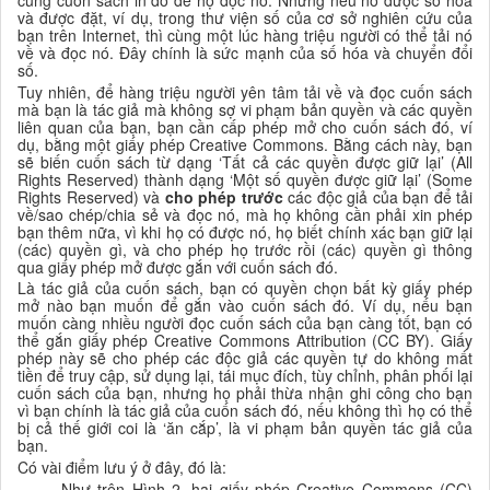
và được đặt, ví dụ, trong thư viện số của cơ sở nghiên cứu của
bạn trên Internet, thì cùng một lúc hàng triệu người có thể tải nó
về và đọc nó. Đây chính là sức mạnh của số hóa và chuyển đổi
số.
Tuy nhiên, để hàng triệu người yên tâm tải về và đọc cuốn sách
mà bạn là tác giả mà không sợ vi phạm bản quyền và các quyền
liên quan của bạn, bạn cần cấp phép mở cho cuốn sách đó, ví
dụ, bằng một giấy phép Creative Commons. Bằng cách này, bạn
sẽ biến cuốn sách từ dạng ‘Tất cả các quyền được giữ lại’ (All
Rights Reserved) thành dạng ‘Một số quyền được giữ lại’ (Some
Rights Reserved) và
cho phép trước
các độc giả của bạn để tải
về/sao chép/chia sẻ và đọc nó, mà họ không cần phải xin phép
bạn thêm nữa, vì khi họ có được nó, họ biết chính xác bạn giữ lại
(các) quyền gì, và cho phép họ trước rồi (các) quyền gì thông
qua giấy phép mở được gắn với cuốn sách đó.
Là tác giả của cuốn sách, bạn có quyền chọn bất kỳ giấy phép
mở nào bạn muốn để gắn vào cuốn sách đó. Ví dụ, nếu bạn
muốn càng nhiều người đọc cuốn sách của bạn càng tốt, bạn có
thể gắn giấy phép Creative Commons Attribution (CC BY). Giấy
phép này sẽ cho phép các độc giả các quyền tự do không mất
tiền để truy cập, sử dụng lại, tái mục đích, tùy chỉnh, phân phối lại
cuốn sách của bạn, nhưng họ phải thừa nhận ghi công cho bạn
vì bạn chính là tác giả của cuốn sách đó, nếu không thì họ có thể
bị cả thế giới coi là ‘ăn cắp’, là vi phạm bản quyền tác giả của
bạn.
Có vài điểm lưu ý ở đây, đó là:
Như trên Hình 2, hai giấy phép Creative Commons (CC)