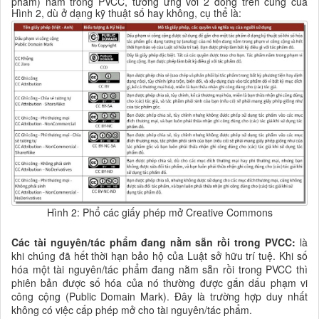
phẩm) nằm trong PVCC, tương ứng với 2 dòng trên cùng của
Hình 2, dù ở dạng kỹ thuật số hay không, cụ thể là:
Hình 2: Phổ các giấy phép mở Creative Commons
Các
tài nguyên/tác phẩm đang nằm sẵn rồi trong
PVCC
:
là
khi chúng đã hết thời hạn bảo hộ của Luật sở hữu trí tuệ. Khi số
hóa một tài nguyên/tác phẩm đang nằm sẵn rồi trong PVCC thì
phiên bản được số hóa của nó thường được gắn dấu phạm vi
công cộng (Public Domain Mark). Đây là trường hợp duy nhất
không có việc cấp phép mở cho tài nguyên/tác phẩm.