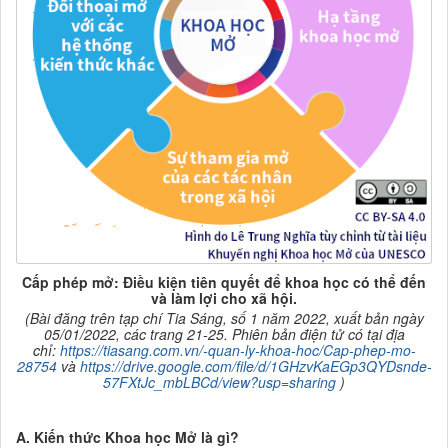
Cấp phép mở:
Điều
kiện tiên quyết đ
ể
khoa học
có thể
đến
và
làm lợi cho
xã hội.
(Bài đăng trên tạp chí Tia Sáng, số 1 năm 2022, xuất bản ngày
05/01/2022, các trang 21-25. Phiên bản điện tử có tại địa
chỉ:
https://tiasang.com.vn/-quan-ly-khoa-hoc/Cap-phep-mo-
28754
và
https://drive.google.com/file/d/1GHzvKaEGp3QYDsnde-
57FXtJc_mbLBCd/view?usp=sharing
)
A. Kiến thức Khoa học Mở là gì?