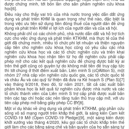
được chứng minh, tới bốn lần cho sản phẩm nghiên cứu khoa
học[6].
Điều này cho thấy vai trò của nhà nước trong việc dẫn dắt ứng
dụng và phát triển KHM là quan trọng như thế nào, đặc biệt là
trong việc ưu tiên sử dụng tiền đóng thuế của người dân để ứng
dụng và phát triển KHM vì lợi ích của người dân và của xã hội.
Không phải chỉ có các chính phủ, nhà nước dẫn dắt và hỗ trợ tích
cực cho việc ứng dụng và phát triển KTKHM, mà thực tế của thế
giới đã chứng minh, nhiều tổ chức phi lợi nhuận và thiện nguyện
cấp tiền cho nghiên cứu khoa học cũng có yêu cầu các nhà
nghiên cứu khoa học và các tổ chức nghiên cứu và triển khai
nghiên cứu khoa học nhận tiền từ họ để nghiên cứu phải cấp
phép mở cho các kết quả nghiên cứu để chúng được bất kỳ ai
trên thế giới cũng có quyền tự do không mất tiền để truy cập tức
thì tới chúng ở thời điểm xuất bản. Liên minh S (cOAlition S), một
nhóm 27 nhà cấp vốn nghiên cứu quốc gia, các tổ chức quốc tế
và châu Âu và các quỹ từ thiện đã đưa ra Kế hoạch S (Plan S)[7]
vào tháng 9/2018, theo đó, từ năm 2021, tất cả các xuất bản
phẩm khoa học là kết quả từ nghiên cứu được nhà nước và các
tổ chức thành viên của Liên minh S trợ cấp phải được xuất bản
trên các tạp chí hoặc các nền tảng tuân thủ truy cập mở, với ưu
tiên cấp phép mở bằng giấy phép CC BY[8].
Một ví dụ khác về ứng dụng và phát triển KTKHM, góp phần cứu
sống vô số mạng người trên khắp thế giới, là sáng kiến Cam kết
COVID-19
Mở (Open
COVID-19
Pledge)[9], một sáng kiến được
khởi xướng vào tháng 4/2020, kêu gọi các tổ chức khắp trên thế
giới làm cho các bằng sáng chế và bản quyền của họ sẵn sàng tự