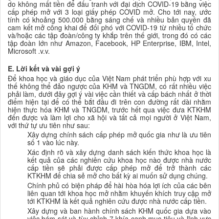
do không mất tiền để đấu tranh với đại dịch COVID-19 bằng việc
cấp phép mở với 3 loại giấy phép COVID mở. Cho tới nay, ước
tính có khoảng 500.000 bằng sáng chế và nhiều bản quyền đã
cam kết mở công khai để đối phó với COVID-19 từ nhiều tổ chức
và/hoặc các tập đoàn/công ty khắp trên thế giới, trong đó có các
tập đoàn lớn như Amazon, Facebook, HP Enterprise, IBM, Intel,
Microsoft .v.v.
E. Lời kết và vài gợi ý
Để khoa học và giáo dục của Việt Nam phát triển phù hợp với xu
thế không thể đảo ngược của KHM và TNGDM, có rất nhiều việc
phải làm, dưới đây gợi ý vài việc cần thiết và cấp bách nhất ở thời
điểm hiện tại để có thể bắt đầu đi trên con đường rất dài nhằm
hiện thực hóa KHM và TNGDM, trước hết qua việc đưa KTKHM
đến được và làm lợi cho xã hội và tất cả mọi người ở Việt Nam,
với thứ tự ưu tiên như sau:
Xây dựng chính sách cấp phép mở quốc gia như là ưu tiên
số 1 vào lúc này.
Xác định rõ và xây dựng danh sách kiến thức khoa học là
kết quả của các nghiên cứu
khoa học
nào được nhà nước
cấp tiền sẽ phải được cấp phép mở để trở thành các
KTKHM để chia sẻ mở cho bất kỳ ai muốn sử dụng chúng.
Chính phủ có biện pháp để hài hòa hóa lợi ích của các bên
liên quan tới khoa học mở nhằm khuyến khích truy cập mở
tới KTKHM là kết quả nghiên cứu được nhà nước cấp tiền.
Xây dựng và ban hành chính sách KHM quốc gia dựa vào
việc bám sát và tùy chỉnh 7 khía cạnh mục tiêu và lĩnh vực