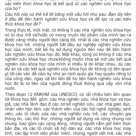
các
kiến thức
khoa học
là kết quả từ các nghiên cứu
khoa học
của họ
?
Câu hỏi này có thể trả lời bằng một câu hỏi như sau: Bạn lấy tiền
ở đâu để tiến hành nghiên cứu
khoa học
và để
tạo
ra
các kiến
thức khoa học
đó?
T
rong thực tế,
một mặt,
có không ít các nhà nghiên cứu
khoa học
có tư duy mở và/hoặc có mong muốn tác phẩm của mình tạo ra
được càng nhiều người đọc càng tốt, nhất là các nhà nghiên cứu
khoa học
trẻ, những người bắt đầu sự nghiệp nghiên cứu
khoa
học
của mình, bất kể họ sử dụng nguồn tiền nào để tiến hành
các nghiên cứu
khoa học đó.
Mặ
t
khác, cũng có không ít các nhà
nghiên cứu
khoa học
chưa/không muốn chia sẻ mở các kết quả
nghiên cứu
khoa học
của mình vì nhiều lý do khác nhau, dù các
dự án và các kết quả nghiên cứu
khoa học
đó không có liên quan
gì tới các vấn đề cấm kỵ như an ninh quốc gia hay quyền riêng tư
của công dân, ngay cả khi tiền để họ tiến hành nghiên cứu
khoa
học đó
là từ tiền của người đóng thuế thông qua cấp vốn nhà
nước
.
Theo đoạn 12 KNKHM của UNESCO, có rất nhiều bên liên quan
tới Khoa học Mở, gồm:
các
nhà nghiên cứu
,
nhà khoa học
và học
giả, các nhà lãnh đạo ở các
cơ sở nghiên cứu
,
các
nhà giáo dục
,
nhân viên hàn lâm, các thành viên của các hội nghề nghiệp, sinh
viên
,
các tổ chức của các
nhà nghiên cứu
trẻ, các chuyên gia
thông tin
,
các
thủ thư
,
những người sử dụng và công chúng nói
chung, bao gồm các cộng đồng
,
những người nắm giữ kiến thức
bản địa, và các tổ chức xã hội dân sự
,
các
nhà khoa học
máy
tính, các lập trình viên phần mềm, những người viết mã, các nhà