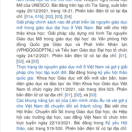
Mở của UNESCO. Bài đăng trên tạp chí Tia Sáng, xuất bản
ngày 20/12/2021, trang 18-21. Phiên bản điện tử có tại địa
chỉ: [
01a
,
01b
], [
02
], [
03
], [
04
]
Giải pháp chính sách nào để phát triển tài nguyên giáo dục
mở trong giáo dục đại học ở Việt Nam
. Bài viết cho Hội
thảo khoa học: ‘Giải pháp xây dựng mô hình Tài nguyên
Giáo dục Mở trong giáo dục đại học’ do Văn phòng Hội
đồng Quốc gia Giáo dục và Phát triển Nhân lực
(VPHĐQGGDPTNL) và Tiểu ban Giáo dục Đại học tổ chức
ngày 24/12/2021. Phiên bản điện tử có tại địa chỉ: [
01
],
[
0
2
], và [
03
]
Thực trạng tài nguyên giáo dục mở ở Việt Nam và gợi ý giải
pháp cho học tập suốt đời
. Bài đăng trong
kỷ yếu hội thảo
quốc gia
: ‘Khoa học Giáo dục với đổi mới căn bản, toàn
diện giáo dục và đào tạo’ do Viện Khoa học Giáo dục Việt
Nam tổ chức ngày 26/11/2021, các trang 304-323. Phiên
bản điện tử có tại địa chỉ: [
01
], [
02
], và [
03
]
Các khung năng lực số của Liên minh châu Âu và vài gợi ý
cho Việt Nam để chuyển đổi số thành công
. Bài viết cho
Hội thảo: Chuyển đổi Số trong Giáo dục Đại học, do Hiệp
hội các trường đại học, cao đẳng Việt Nam tổ chức trên
trực tuyến ngày 22/10/2021. Bài đăng trong
Kỷ yếu Hội
thảo
, các trang 519-530. Phiên bản điện tử có tại địa chỉ: