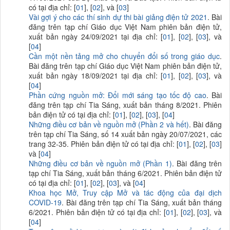
có tại địa chỉ: [
01
], [
02
], và [
03
]
Vài gợi ý cho các thí sinh dự thi bài giảng điện tử 2021
. Bài
đăng trên tạp chí Giáo dục Việt Nam phiên bản điện tử,
xuất bản ngày 24/09/2021 tại địa chỉ: [
01
], [
02
], [
03
], và
[
04
]
Cần một nền tảng mở cho chuyển đổi số trong giáo dục
.
Bài đăng trên tạp chí Giáo dục Việt Nam phiên bản điện tử,
xuất bản ngày 18/09/2021 tại địa chỉ: [
01
], [
02
], [
03
], và
[
04
]
Phần cứng nguồn mở: Đổi mới sáng tạo tốc độ cao
. Bài
đăng trên tạp chí Tia Sáng, xuất bản tháng 8/2021. Phiên
bản điện tử có tại địa chỉ: [
01
], [
02
], [
03
], [
04
]
Những điều cơ bản về nguồn mở (Phần 2
và hết
)
. Bài đăng
trên tạp chí Tia Sáng, số 14 xuất bản ngày 20/07/2021, các
trang 32-35. Phiên bản điện tử có tại địa chỉ: [
01
], [
02
], [
03
]
và [
04
]
Những điều cơ bản về nguồn mở (Phần 1)
. Bài đăng trên
tạp chí Tia Sáng, xuất bản tháng 6/2021. Phiên bản điện tử
có tại địa chỉ: [
01
], [
02
], [
03
], và [
04
]
Khoa học Mở, Truy cập Mở và tác động của đại dịch
COVID-19
. Bài đăng trên tạp chí Tia Sáng, xuất bản tháng
6/2021. Phiên bản điện tử có tại địa chỉ: [
01
], [
02
], [
03
], và
[
04
]