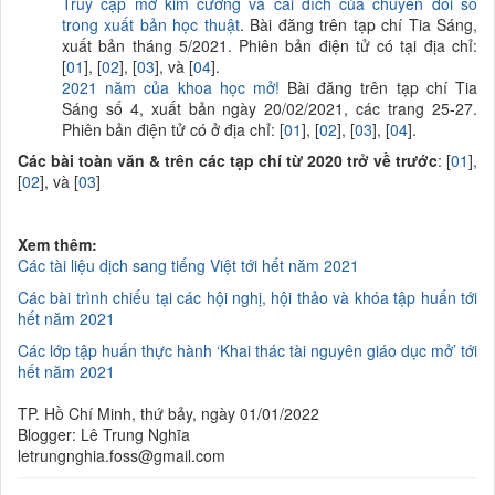
Truy cập mở kim cương và cái đích của chuyển đổi số
trong xuất bản học thuật
. Bài đăng trên tạp chí Tia Sáng,
xuất bản tháng 5/2021. Phiên bản điện tử có tại địa chỉ:
[
01
], [
02
], [
03
], và [
04
].
2021 năm của khoa học mở!
Bài đăng trên tạp chí Tia
Sáng số 4, xuất bản ngày 20/02/2021, các trang 25-27.
Phiên bản điện tử có ở địa chỉ: [
01
], [
02
], [
03
], [
04
].
Các bài toàn văn & trên các tạp chí
từ 20
20
trở về trước
: [
01
],
[
02
], và [
03
]
Xem thêm:
Các tài liệu dịch sang tiếng Việt tới hết năm 2021
Các bài trình chiếu tại các hội nghị, hội thảo và khóa tập huấn tới
hết năm 2021
Các lớp tập huấn thực hành ‘Khai thác tài nguyên giáo dục mở’ tới
hết năm 2021
TP. Hồ Chí Minh, thứ bảy, ngày 01/01/2022
Blogger: Lê Trung Nghĩa
letrungnghia.foss@gmail.com