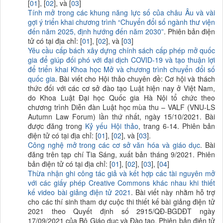
[
01
], [
02
], và [
03
]
Tính mở trong các khung năng lực số của châu Âu và vài
gợi ý triển khai chương trình “Chuyển đổi số ngành thư viện
đến năm 2025, định hướng đến năm 2030”
. Phiên bản điện
tử có tại địa chỉ: [
01
], [
02
], và [
03
]
Yêu cầu cấp bách xây dựng chính sách cấp phép mở quốc
gia để giúp đối phó với đại dịch COVID-19 và tạo thuận lợi
để triển khai Khoa học Mở và chương trình chuyển đổi số
quốc gia
. Bài viết cho Hội thảo chuyên đề: Cơ hội và thách
thức đối với các cơ sở đào tạo Luật hiện nay ở Việt Nam,
do Khoa Luật Đại học Quốc gia Hà Nội tổ chức theo
chương trình Diễn đàn Luật học mùa thu – VALF (VNU-LS
Autumn Law Forum) lần thứ nhất, ngày 15/10/2021. Bài
được đăng trong
Kỷ yếu Hội thảo
, trang 6-14. Phiên bản
điện tử có tại địa chỉ: [
01
], [
02
], và [
03
].
Công nghệ mở trong các cơ sở văn hóa và giáo dục
. Bài
đăng trên tạp chí Tia Sáng, xuất bản tháng 9/2021. Phiên
bản điện tử có tại địa chỉ: [
01
], [
02
], [
03
], [
04
]
Thừa nhận ghi công tác giả và kết hợp các tài nguyên mở
với các giấy phép Creative Commons khác nhau khi thiết
kế video bài giảng điện tử 2021
. Bài viết này nhằm hỗ trợ
cho các thí sinh tham dự cuộc thi thiết kế bài giảng điện tử
2021 theo Quyết định số 2915/QĐ-BGDĐT ngày
17/09/2021 của Bộ Giáo dục và Đào tạo. Phiên bản điện tử