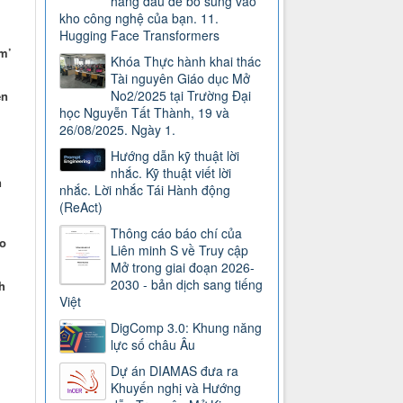
hàng đầu để bổ sung vào
kho công nghệ của bạn. 11.
Hugging Face Transformers
m’
Khóa Thực hành khai thác
Tài nguyên Giáo dục Mở
No2/2025 tại Trường Đại
ễn
học Nguyễn Tất Thành, 19 và
26/08/2025. Ngày 1.
Hướng dẫn kỹ thuật lời
nhắc. Kỹ thuật viết lời
n
nhắc. Lời nhắc Tái Hành động
(ReAct)
Thông cáo báo chí của
o
Liên minh S về Truy cập
Mở trong giai đoạn 2026-
2030 - bản dịch sang tiếng
h
Việt
DigComp 3.0: Khung năng
lực số châu Âu
Dự án DIAMAS đưa ra
Khuyến nghị và Hướng