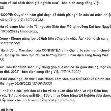
huận về cải cách đánh giá nghiên cứu’ - bản dịch sang tiếng Việt
22)
 SCOPE: Quy trình năm giai đoạn để đánh giá nghiên cứu có trách nhiệ
(18/08/2022)
 sang tiếng Việt
iệu và demo khai thác Tài nguyên Giáo dục Mở tại trường Đại học Nguy
(19/08/2022)
 19/08/2022
omp - Khung năng lực về tính bền vững của châu Âu’ - bản dịch sang
(23/08/2022)
 Hành động Marrakech của CONFINTEA VII - Khai thác sức mạnh chuyể
ệc Học tập và Giáo dục Người trưởng thành’ - bản dịch sang tiếng Việt
22)
O: Tóm tắt chính sách: Sự đóng góp của các cơ sở giáo dục đại học ch
(25/08/2022)
ốt đời, 2022’ - bản dịch sang tiếng Việt
i tới cuộc họp lần thứ 2 của Nhóm Làm việc của UNESCO về Chính sác
(27/08/2022)
Mở, ngày 05/09/2022
i nhớ cho các lãnh đạo các bộ và cơ quan điều hành về việc Đảm bảo
y cập Tự do không mất tiền, Tức thì, và Công bằng tới Nghiên cứu được
(30/08/2022)
Cấp vốn’ - bản dịch sang tiếng Việt
 cũ hơn