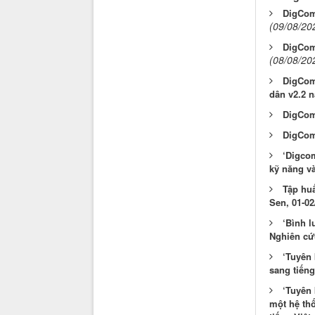
DigCom
(09/08/20
DigCom
(08/08/20
DigCom
dân v2.2 
DigCom
DigComp
‘Digcom
kỹ năng và
Tập huấ
Sen, 01-02
‘Bình l
Nghiên cứu
‘Tuyên 
sang tiếng
‘Tuyên 
một hệ th