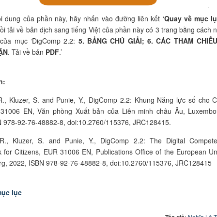
ội dung của phần này
,
hãy nhấn vào đường liên kết ‘
Quay về mục l
rồi tải về bản dịch sang tiếng Việt của phần này có
3
trang bằng cách 
 của mục ‘DigComp 2.2:
5. BẢNG CHÚ GIẢI; 6. CÁC THAM CHIẾU
ẬN
. Tải về bản
PDF
.’
n:
 R., Kluzer, S. and Punie, Y., DigComp 2.2: Khung Năng lực số cho 
31006 EN, Văn phòng Xuất bản của Liên minh châu Âu, Luxembo
N 978-92-76-48882-8, doi:10.2760/115376, JRC128415.
, R., Kluzer, S. and Punie, Y., DigComp 2.2: The Digital Compet
for Citizens, EUR 31006 EN, Publications Office of the European Un
g, 2022, ISBN 978-92-76-48882-8, doi:10.2760/115376, JRC128415
ục lục
Tác giả:
Nghĩa Lê 