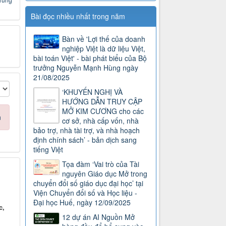
Bài đọc nhiều nhất trong năm
Bàn về 'Lợi thế của doanh
nghiệp Việt là dữ liệu Việt,
bài toán Việt' - bài phát biểu của Bộ
trưởng Nguyễn Mạnh Hùng ngày
21/08/2025
‘KHUYẾN NGHỊ VÀ
HƯỚNG DẪN TRUY CẬP
MỞ KIM CƯƠNG cho các
n
cơ sở, nhà cấp vốn, nhà
bảo trợ, nhà tài trợ, và nhà hoạch
định chính sách’ - bản dịch sang
tiếng Việt
Tọa đàm ‘Vai trò của Tài
nguyên Giáo dục Mở trong
chuyển đổi số giáo dục đại học’ tại
Viện Chuyển đổi số và Học liệu -
Đại học Huế, ngày 12/09/2025
c,
12 dự án AI Nguồn Mở