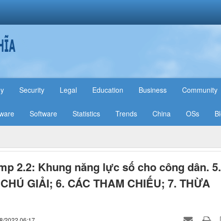
hy
Security
Legal
Education
Business
Community
ware
Software
Statistics
Trends
China
OSs
B
p 2.2: Khung năng lực số cho công dân. 5.
CHÚ GIẢI; 6. CÁC THAM CHIẾU; 7. THỪA
08/2022 06:17