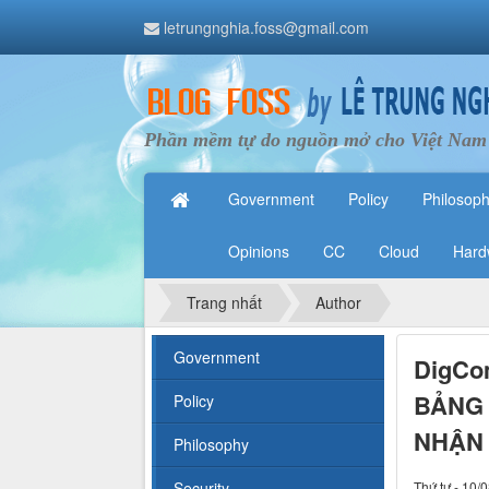
letrungnghia.foss@gmail.com
Phần mềm tự do nguồn mở cho Việt Nam
Government
Policy
Philosop
Opinions
CC
Cloud
Hard
Trang nhất
Author
Government
DigCom
BẢNG 
Policy
NHẬN
Philosophy
Security
Thứ tư - 10/