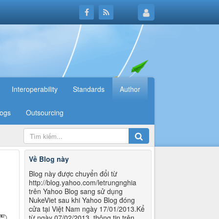
Interoperability
Standards
Author
logs
Outsourcing
Về Blog này
Blog này được chuyển đổi từ
http://blog.yahoo.com/letrungnghia
trên Yahoo Blog sang sử dụng
NukeViet sau khi Yahoo Blog đóng
cửa tại Việt Nam ngày 17/01/2013.Kể
từ ngày 07/02/2013, thông tin trên