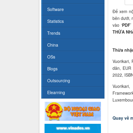
Software
Để
xem
n
bên dưới, 
Statistics
vào ‘
PDF
’
THỪA NH
Trends
China
Thừa nhậ
OSs
Vuorikari,
dân, EUR 
Blogs
2022, ISB
Outsourcing
Vuorikari
Elearning
Framework 
Luxembour
Quay về m