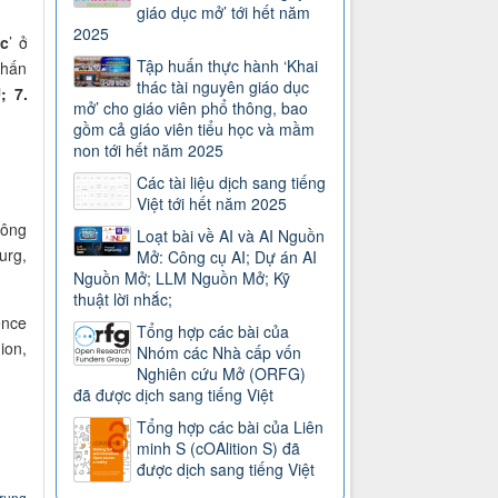
giáo dục mở’ tới hết năm
2025
ục
’ ở
Tập huấn thực hành ‘Khai
nhấn
thác tài nguyên giáo dục
; 7.
mở’ cho giáo viên phổ thông, bao
gồm cả giáo viên tiểu học và mầm
non tới hết năm 2025
Các tài liệu dịch sang tiếng
Việt tới hết năm 2025
Công
Loạt bài về AI và AI Nguồn
urg,
Mở: Công cụ AI; Dự án AI
Nguồn Mở; LLM Nguồn Mở; Kỹ
thuật lời nhắc;
ence
Tổng hợp các bài của
ion,
Nhóm các Nhà cấp vốn
Nghiên cứu Mở (ORFG)
đã được dịch sang tiếng Việt
Tổng hợp các bài của Liên
minh S (cOAlition S) đã
được dịch sang tiếng Việt
Trung