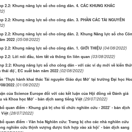
p 2.2: Khung năng lực số cho công dân. 4. CÁC KHUNG KHÁC
22)
p 2.2: Khung năng lực số cho công dân. 3. PHẦN CÁC TÀI NGUYÊN
22)
p 2.2: Khung năng lực số cho công dân. 2. Khung Năng lực số cho Cô
(05/08/2022)
năm 2022
(04/08/2022)
p 2.2: Khung năng lực số cho công dân. 1. GIỚI THIỆU
(03/08/2022)
 2.2: Lời nói đầu, tóm tắt và thông tin liên quan
p 2.2: Khung năng lực số cho công dân - với các ví dụ mới về kiến thứ
(02/08/2022)
 thái độ’, EC xuất bản năm 2022
n ‘Thực hành khai thác Tài nguyên Giáo dục Mở’ tại trường Đại học Ho
(01/08/2022)
/08/2022
uận của Science Europe đối với các kết luận của Hội đồng về Đánh giá
(29/07/2022)
 và Khoa học Mở’ - bản dịch sang tiếng Việt
bố quan điểm - Khung giá trị cho tổ chức nghiên cứu - 2022’ - bản dịch
(28/07/2022)
 Việt
bố quan điểm - Văn hóa Nghiên cứu: Trang bị cho các nhà nghiên cứu
ống nghiên cứu thịnh vượng được tích hợp vào xã hội’ - bản dịch sang