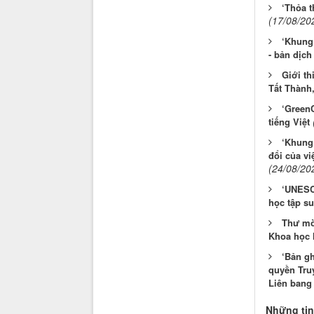
‘Thỏa t
(17/08/20
‘Khung
- bản dịch
Giới th
Tất Thành,
‘GreenC
tiếng Việt
‘Khung
đổi của vi
(24/08/20
‘UNESC
học tập su
Thư mờ
Khoa học 
‘Bản gh
quyền Tru
Liên bang 
Những tin