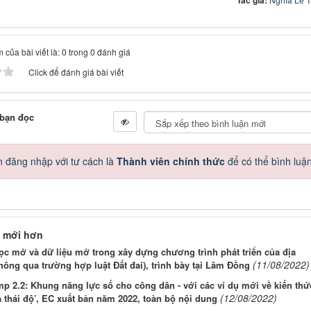
 của bài viết là: 0 trong 0 đánh giá
Click để đánh giá bài viết
 bạn đọc
 đăng nhập với tư cách là
Thành viên chính thức
để có thể bình luậ
 mới hơn
c mở và dữ liệu mở trong xây dựng chương trình phát triển của địa
(11/08/2022)
ông qua trường hợp luật Đất đai), trình bày tại Lâm Đồng
p 2.2: Khung năng lực số cho công dân - với các ví dụ mới về kiến thứ
(12/08/2022)
 thái độ’, EC xuất bản năm 2022, toàn bộ nội dung