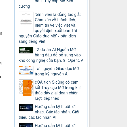
dẫn Truy cập Mở Kim
cương
‘Sinh viên là đồng tác giả:
Cảm xúc về thành tích,
niềm tin về việc viết và
quyết định xuất bản Tài
ng
nguyên Giáo dục Mở’ - bản dịch
sang tiếng Việt
12 dự án AI Nguồn Mở
hàng đầu để bổ sung vào
kho công nghệ của bạn. 9. OpenCV
c,
Tài nguyên Giáo dục Mở
trong kỷ nguyên AI
a
cOAlition S củng cố cam
kết Truy cập Mở trong khi
thúc đẩy giai đoạn chiến
lược tiếp theo
Hướng dẫn kỹ thuật lời
nhắc. Các tác nhân. Giới
thiệu các tác nhân AI
Hướng dẫn kỹ thuật lời