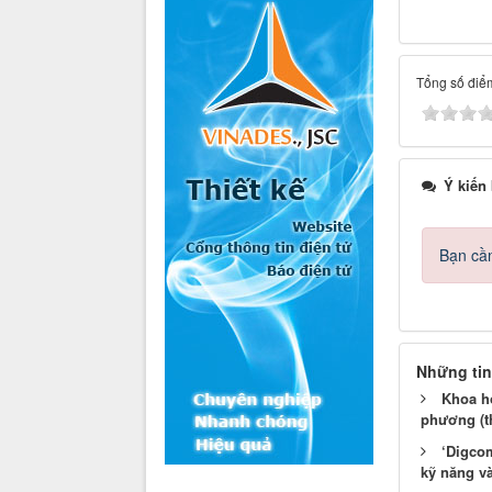
Tổng số điểm
Ý kiến
Bạn cần
Những tin
Khoa họ
phương (th
‘Digcom
kỹ năng và