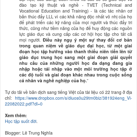
đào tạo
kỹ thuật và nghề - TVET (Technical and
Vocational Education and Training) - là các tác nhân cơ
bản thúc đẩy LLL vì các khả năng độc nhất vô nhị của họ
để
phát triển
các
kỹ năng
của mọi người và thúc đẩy tri
thức, cũng như tiềm năng của họ để huy động các nguồn
lực giáo dục và cung cấp các cơ hội học tập cho
tất cả
mọi người
.
Điều này ngụ ý một sự thay đổi cơ bản
trong quan niệm về giáo dục đại học, từ một giai
đoạn học tập hướng vào thanh thiếu niên tiến lên từ
giáo dục trung học sang một giai đoạn giải quyết
nhu cầu của những người học đa dạng đang gia
nhập hoặc tái nhập vào một môi trường học tập ở
các độ tuổi và giai đoạn khác nhau trong cuộc sống
cá nhân và nghề nghiệp của họ.
”
Tự do tải về bản dịch sang tiếng Việt của tài liệu có 22 trang ở địa
chỉ:
https://www.dropbox.com/s/diuos0u29tm0biz/381924eng_Vi-
22082022.pdf?dl=0
Xem thêm:
Học tập suốt đời
.
Blogger: Lê Trung Nghĩa