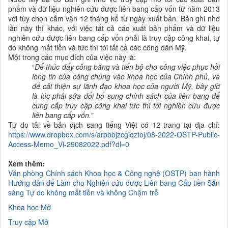
phẩm và dữ liệu nghiên cứu được liên bang cấp vốn từ năm 2013
với tùy chọn cấm vận 12 tháng kể từ ngày xuất bản. Bản ghi nhớ
lần này thì khác, với việc tất cả các xuất bản phẩm và dữ liệu
nghiên cứu được liên bang cấp vốn phải là truy cập công khai, tự
do không mất tiền và tức thì tới tất cả các công dân Mỹ.
Một trong các mục đích của việc này là:
“
Để thúc đẩy công bằng và tiến bộ cho công việc phục hồi
lòng tin của công chúng vào
khoa học
của Chính phủ, và
để cải thiện sự lãnh đạo
khoa học
của người Mỹ, bây giờ
là lúc phải sửa đổi bổ sung chính sách của liên bang để
cung cấp truy cập công khai tức thì tới nghiên cứu được
liên bang cấp vốn.”
Tự do
tải về
bản dịch sang tiếng Việt
có 12 trang tại địa chỉ:
https://www.dropbox.com/s/arpbbjzcgiqztoj/08-2022-OSTP-Public-
Access-Memo_Vi-29082022.pdf?dl=0
Xem thêm:
Văn phòng Chính sách Khoa học & Công nghệ (OSTP) ban hành
Hướng dẫn để Làm cho Nghiên cứu được Liên bang Cấp tiền Sẵn
sàng Tự do không mất tiền và không Chậm trễ
Khoa học Mở
Truy cập Mở