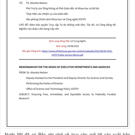
Nước Mỹ đã có Bản ghi nhớ về truy cập mở tới các xuất bản