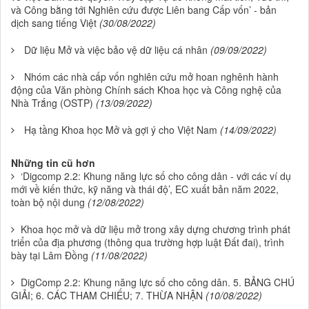
và Công bằng tới Nghiên cứu được Liên bang Cấp vốn’ - bản
dịch sang tiếng Việt
(30/08/2022)
Dữ liệu Mở và việc bảo vệ dữ liệu cá nhân
(09/09/2022)
Nhóm các nhà cấp vốn nghiên cứu mở hoan nghênh hành
động của Văn phòng Chính sách Khoa học và Công nghệ của
Nhà Trắng (OSTP)
(13/09/2022)
Hạ tầng Khoa học Mở và gợi ý cho Việt Nam
(14/09/2022)
Những tin cũ hơn
‘Digcomp 2.2: Khung năng lực số cho công dân - với các ví dụ
mới về kiến thức, kỹ năng và thái độ’, EC xuất bản năm 2022,
toàn bộ nội dung
(12/08/2022)
Khoa học mở và dữ liệu mở trong xây dựng chương trình phát
triển của địa phương (thông qua trường hợp luật Đất đai), trình
bày tại Lâm Đồng
(11/08/2022)
DigComp 2.2: Khung năng lực số cho công dân. 5. BẢNG CHÚ
GIẢI; 6. CÁC THAM CHIẾU; 7. THỪA NHẬN
(10/08/2022)