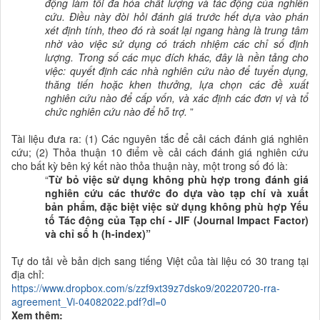
động làm tối đa hóa chất lượng và tác động của nghiên
cứu
.
Điều
này đòi hỏi
đánh giá
trước hết dựa vào phán
xét định tính, theo đó rà soát lại ngang hàng là trung tâm
nhờ vào việc sử dụng có trách nhiệm các chỉ số định
lượng.
Trong số các mục đích khác, đây là nền tảng cho
việc: quyết định các
nhà nghiên cứu
nào để tuyển dụng,
thăng tiến hoặc khen thưởng, lựa chọn các đề xuất
nghiên cứu nào để cấp vốn, và xác định các đơn vị và tổ
chức nghiên cứu nào để hỗ trợ.
”
Tài liệu đưa ra: (1) Các nguyên tắc để cải cách đánh giá nghiên
cứu; (2) Thỏa thuận 10 điểm về cải cách đánh giá nghiên cứu
cho bất kỳ bên ký kết nào thỏa thuận này, một trong số đó là:
“
Từ bỏ việc sử dụng không phù hợp trong đánh giá
nghiên cứu các thước đo dựa vào tạp chí và xuất
bản phẩm, đặc biệt việc sử dụng không phù hợp Yếu
tố Tác động của Tạp chí - JIF (Journal Impact Factor)
và chỉ số h (h-index)”
Tự do tải về bản dịch sang tiếng Việt của tài liệu có 30 trang tại
địa chỉ:
https://www.dropbox.com/s/zzf9xt39z7dsko9/20220720-rra-
agreement_Vi-04082022.pdf?dl=0
Xem thêm: