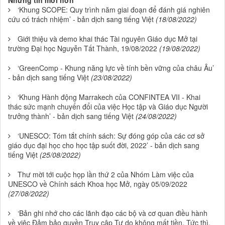
Những tin mới hơn
‘Khung SCOPE: Quy trình năm giai đoạn để đánh giá nghiên
cứu có trách nhiệm’ - bản dịch sang tiếng Việt
(18/08/2022)
Giới thiệu và demo khai thác Tài nguyên Giáo dục Mở tại
trường Đại học Nguyễn Tất Thành, 19/08/2022
(19/08/2022)
‘GreenComp - Khung năng lực về tính bền vững của châu Âu’
- bản dịch sang tiếng Việt
(23/08/2022)
‘Khung Hành động Marrakech của CONFINTEA VII - Khai
thác sức mạnh chuyển đổi của việc Học tập và Giáo dục Người
trưởng thành’ - bản dịch sang tiếng Việt
(24/08/2022)
‘UNESCO: Tóm tắt chính sách: Sự đóng góp của các cơ sở
giáo dục đại học cho học tập suốt đời, 2022’ - bản dịch sang
tiếng Việt
(25/08/2022)
Thư mời tới cuộc họp lần thứ 2 của Nhóm Làm việc của
UNESCO về Chính sách Khoa học Mở, ngày 05/09/2022
(27/08/2022)
‘Bản ghi nhớ cho các lãnh đạo các bộ và cơ quan điều hành
về việc Đảm bảo quyền Truy cập Tự do không mất tiền, Tức thì,