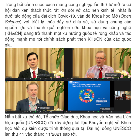
Trong bối cảnh cuộc cách mạng công nghiệp lần thứ tư mở ra cơ
hội đan xen thách thức rất lớn đối với các nền kinh tế, nhất là
dưới tác động của đại dịch Covid-19, vấn đề Khoa học Mở (
Open
Science
) với triết lý thúc đẩy sự chia sẻ, sử dụng chung các
nguồn lực và thành quả nghiên cứu
khoa học
và công nghệ
(KH&CN) đang trở thành một xu hướng quốc tế rộng khắp và tác
động mạnh mẽ tới chính sách phát triển KH&CN của các quốc
gia.
Nắm bắt xu thế đó, Tổ chức Giáo dục, Khoa học và Văn hóa Liên
hiệp quốc (UNESCO) đã xây dựng tài liệu Khuyến nghị về Khoa
học Mở, dự kiến được trình thông qua tại Đại hội đồng UNESCO
lần thứ 41 vào tháng 11/2021 sắp tới.