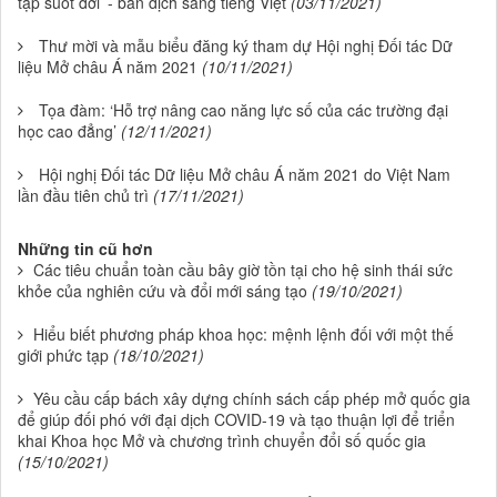
tập suốt đời’ - bản dịch sang tiếng Việt
(03/11/2021)
Thư mời và mẫu biểu đăng ký tham dự Hội nghị Đối tác Dữ
liệu Mở châu Á năm 2021
(10/11/2021)
Tọa đàm: ‘Hỗ trợ nâng cao năng lực số của các trường đại
học cao đẳng’
(12/11/2021)
Hội nghị Đối tác Dữ liệu Mở châu Á năm 2021 do Việt Nam
lần đầu tiên chủ trì
(17/11/2021)
Những tin cũ hơn
Các tiêu chuẩn toàn cầu bây giờ tồn tại cho hệ sinh thái sức
khỏe của nghiên cứu và đổi mới sáng tạo
(19/10/2021)
Hiểu biết phương pháp khoa học: mệnh lệnh đối với một thế
giới phức tạp
(18/10/2021)
Yêu cầu cấp bách xây dựng chính sách cấp phép mở quốc gia
để giúp đối phó với đại dịch COVID-19 và tạo thuận lợi để triển
khai Khoa học Mở và chương trình chuyển đổi số quốc gia
(15/10/2021)