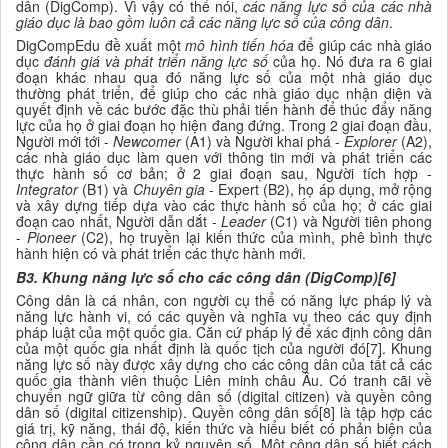
dân (DigComp). Vì vậy có thể nói,
các năng lực số của các nhà
giáo dục là bao gồm luôn cả các năng lực số của công dân
.
DigCompEdu đề xuất một
mô hình tiến hóa
để giúp các nhà giáo
dục
đánh giá và phát triển năng lực số
của họ. Nó đưa ra 6 giai
đoạn khác nhau qua đó năng lực số của một nhà giáo dục
thường phát triển, để giúp cho các nhà giáo dục nhận diện và
quyết định về các bước đặc thù phải tiến hành để thúc đẩy năng
lực của họ ở giai đoạn họ hiện đang đứng. Trong 2 giai đoạn đầu,
Người mới tới -
Newcomer
(A1) và Người khai phá -
Explorer
(A2),
các nhà giáo dục làm quen với thông tin mới và phát triển các
thực hành số cơ bản; ở 2 giai đoạn sau, Người tích hợp -
Integrator
(B1) và
Chuyên gia
- Expert (B2), họ áp dụng, mở rộng
và xây dựng tiếp dựa vào các thực hành số của họ; ở các giai
đoạn cao nhất, Người dẫn dắt -
Leader
(C1) và Người tiên phong
-
Pioneer
(C2), họ truyền lại kiến thức của mình, phê bình thực
hành hiện có và phát triển các thực hành mới.
B3. Khung năng lực số cho các công dân (DigComp)[6]
Công dân là cá nhân, con người cụ thể có năng lực pháp lý và
năng lực hành vi, có các quyền và nghĩa vụ theo các quy định
pháp luật của một quốc gia. Căn cứ pháp lý để xác định công dân
của một quốc gia nhất định là quốc tịch của người đó[7]. Khung
năng lực số này được xây dựng cho các công dân của tất cả các
quốc gia thành viên thuộc Liên minh châu Âu. Có tranh cãi về
chuyển ngữ giữa từ công dân số (digital citizen) và quyền công
dân số (digital citizenship). Quyền công dân số[8] là
tập hợp các
giá trị, kỹ năng, thái độ, kiến thức và hiểu biết có phản biện của
công dân cần có trong kỷ nguyên số. Một công dân số biết cách