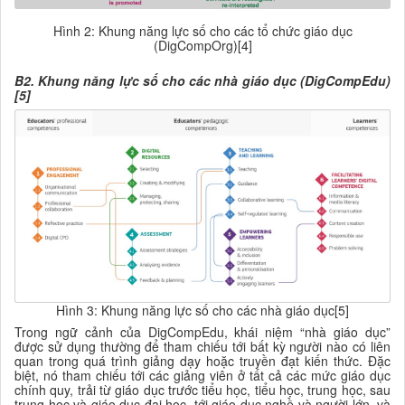
Hình 2: Khung năng lực số cho các tổ chức giáo dục
(DigCompOrg)[4]
B2. Khung năng lực số cho các nhà giáo dục (DigCompEdu)
[5]
Hình 3: Khung năng lực số cho các nhà giáo dục[5]
Trong ngữ cảnh của DigCompEdu, khái niệm “nhà giáo dục”
được sử dụng thường để tham chiếu tới bất kỳ người nào có liên
quan trong quá trình giảng dạy hoặc truyền đạt kiến thức. Đặc
biệt, nó tham chiếu tới các giảng viên ở tất cả các mức giáo dục
chính quy, trải từ giáo dục trước tiểu học, tiểu học, trung học, sau
trung học và giáo dục đại học, tới giáo dục nghề và người lớn, và