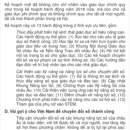
Kế hoạch mới đã không còn chỉ nhằm vào giáo dục chính quy
như trong kế hoạch hành động năm 2018 nữa, mà còn cho cả
giáo dục phi chính quy và không chính quy, cho tất cả mọi người,
tất cả mọi thành phần trong xã hội.
Kế hoạch này có 13 hành động trong 2 lĩnh vực ưu tiên, gồm:
Thúc đẩy phát triển hệ sinh thái giáo dục số hiệu năng cao
.
Các hành động cụ thể gồm: (1) Xúc tác cho các yếu tố giáo
dục số thành công; (2)
Học tập từ xa và trên trực tuyến cho
giáo dục tiểu và trung học
; (3) Khung Nội dung Giáo dục
Số châu Âu và Nền tảng Trao đổi châu Âu; (4) Hỗ trợ kết
nối và trang bị số cho giáo dục; (5) Các kế hoạch chuyển
đổi số và sư phạm và sự tinh thông số; (6) Các hướng dẫn
đạo đức về trí tuệ nhân tạo cho các nhà giáo dục;
Cải thiện các kỹ năng và năng lực số cho chuyển đổi số.
Các hành động cụ thể gồm: (7) Xử lý thông tin sai lệch và
thúc đẩy sáng số qua giáo dục và đào tạo; (8) Cập nhật
Khung Năng lực Số; (9) Chứng thực các Kỹ năng Số của
châu Âu; (10) Cải thiện việc cung ứng các kỹ năng số trong
giáo dục và đào tạo; (11) Điểm chuẩn về năng lực số; (12)
Chương trình phát triển các kỹ năng cho các cơ hội số; (13)
Tham gia của phụ nữ vào STEM.
D. Vài gợi ý cho Việt Nam để chuyển đổi số thành công
Tiếp cận chuyển đổi số và các khung năng lực số của châu
Âu là toàn diện, với tới được tất cả mọi người, mọi tầng lớp
xã hội theo phương châm ‘không để ai bị tụt lại phía sau’