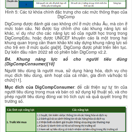
Hình 5: Các từ khóa chính đặc trưng cho các mức thông thạo của
DigComp
DigComp được đánh giá cao không chỉ ở mức châu Âu, mà còn ở
mức toàn câu. Nó được tùy chỉnh cho các khung năng lực số
khác, ví dụ như cho các năng lực số của người học trong trong
DigCompEdu, hoặc được UNICEF khuyến cáo là một trong hai
khung quan trọng cần tham khảo khi xây dựng khung năng lực số
cho trẻ em ở mức quốc gia[
9
]. DigComp được phát triển liên tục.
Dự kiến đầu năm 2022 sẽ có phiên bản DigComp v2.2.
B4. Khung năng lực số cho người tiêu dùng
(DigCompConsumer)[10]
Người tiêu dùng là người mua, sử dụng hàng hóa, dịch vụ cho
mục đích tiêu dùng, sinh hoạt của cá nhân, gia đình và/hoặc tổ
chức[11].
Mục đích của DigCompConsumer
: để cải thiện sự tự tin của
người tiêu dùng trong mua và bán có sử dụng kỹ thuật số, và cho
phép người tiêu dùng đóng vai trò tích cực và quả quyết trong thị
trường số.