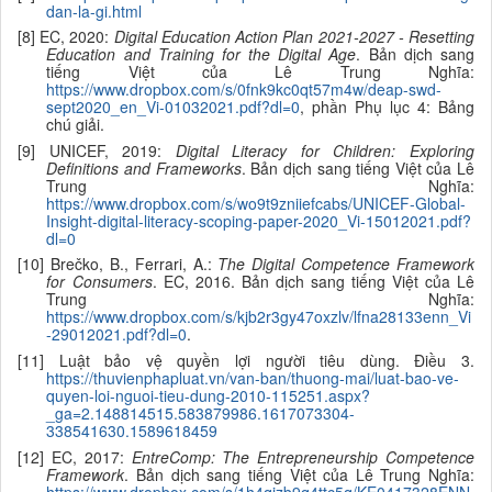
dan-la-gi.html
[8] EC, 2020:
Digital Education Action Plan 2021-2027 - Resetting
Education and Training for the Digital Age
. Bản dịch sang
tiếng Việt của Lê Trung Nghĩa:
https://www.dropbox.com/s/0fnk9kc0qt57m4w/deap-swd-
sept2020_en_Vi-01032021.pdf?dl=0
, phần Phụ lục 4: Bảng
chú giải.
[9] UNICEF, 2019:
Digital Literacy for Children: Exploring
Definitions and Frameworks
. Bản dịch sang tiếng Việt của Lê
Trung Nghĩa:
https://www.dropbox.com/s/wo9t9zniiefcabs/UNICEF-Global-
Insight-digital-literacy-scoping-paper-2020_Vi-15012021.pdf?
dl=0
[10] Brečko, B., Ferrari, A.:
The Digital Competence Framework
for Consumers
. EC, 2016. Bản dịch sang tiếng Việt của Lê
Trung Nghĩa:
https://www.dropbox.com/s/kjb2r3gy47oxzlv/lfna28133enn_Vi
-29012021.pdf?dl=0
.
[11] Luật bảo vệ quyền lợi người tiêu dùng. Điều 3.
https://thuvienphapluat.vn/van-ban/thuong-mai/luat-bao-ve-
quyen-loi-nguoi-tieu-dung-2010-115251.aspx?
_ga=2.148814515.583879986.1617073304-
338541630.1589618459
[12] EC, 2017:
EntreComp: The Entrepreneurship Competence
Framework
. Bản dịch sang tiếng Việt của Lê Trung Nghĩa:
https://www.dropbox.com/s/1h4qizb9q4ttc5q/KE0417328ENN