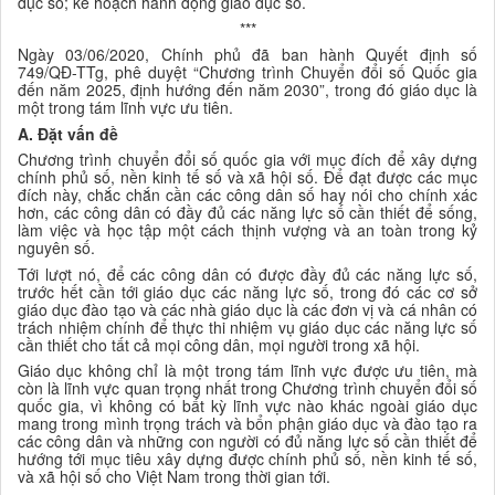
dục số; kế hoạch hành động giáo dục số.
***
Ngày 03/06/2020, Chính phủ đã ban hành Quyết định số
749/QĐ-TTg, phê duyệt “Chương trình Chuyển đổi số Quốc gia
đến năm 2025, định hướng đến năm 2030”, trong đó giáo dục là
một trong tám lĩnh vực ưu tiên.
A. Đặt vấn đề
Chương trình chuyển đổi số quốc gia với mục đích để xây dựng
chính phủ số, nền kinh tế số và xã hội số. Để đạt được các mục
đích này, chắc chắn cần các công dân số hay nói cho chính xác
hơn, các công dân có đầy đủ các năng lực số cần thiết để sống,
làm việc và học tập một cách thịnh vượng và an toàn trong kỷ
nguyên số.
Tới lượt nó, để các công dân có được đầy đủ các năng lực số,
trước hết cần tới giáo dục các năng lực số, trong đó các cơ sở
giáo dục đào tạo và các nhà giáo dục là các đơn vị và cá nhân có
trách nhiệm chính để thực thi nhiệm vụ giáo dục các năng lực số
cần thiết cho tất cả mọi công dân, mọi người trong xã hội.
Giáo dục không chỉ là một trong tám lĩnh vực được ưu tiên, mà
còn là lĩnh vực quan trọng nhất trong Chương trình chuyển đổi số
quốc gia, vì không có bất kỳ lĩnh vực nào khác ngoài giáo dục
mang trong mình trọng trách và bổn phận giáo dục và đào tạo ra
các công dân và những con người có đủ năng lực số cần thiết để
hướng tới mục tiêu xây dựng được chính phủ số, nền kinh tế số,
và xã hội số cho Việt Nam trong thời gian tới.