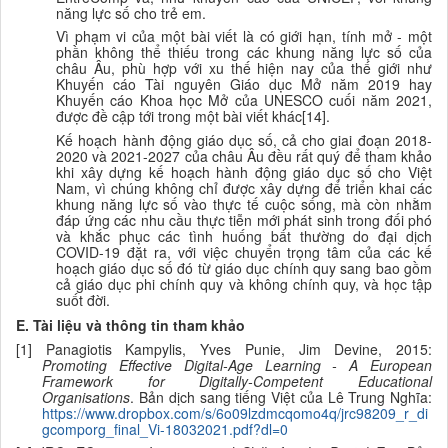
năng lực số cho trẻ em.
Vì phạm vi của một bài viết là có giới hạn, tính mở - một
phần không thể thiếu trong các khung năng lực số của
châu Âu, phù hợp với xu thế hiện nay của thế giới như
Khuyến cáo Tài nguyên Giáo dục Mở năm 2019 hay
Khuyến cáo Khoa học Mở của UNESCO cuối năm 2021,
được đề cập tới trong một bài viết khác[14].
Kế hoạch hành động giáo dục số, cả cho giai đoạn 2018-
2020 và 2021-2027 của châu Âu đều rất quý để tham khảo
khi xây dựng kế hoạch hành động giáo dục số cho Việt
Nam, vì chúng không chỉ được xây dựng để triển khai các
khung năng lực số vào thực tế cuộc sống, mà còn nhằm
đáp ứng các nhu cầu thực tiễn mới phát sinh trong đối phó
và khắc phục các tình huống bất thường do đại dịch
COVID-19 đặt ra, với việc chuyển trọng tâm của các kế
hoạch giáo dục số đó từ giáo dục chính quy sang bao gồm
cả giáo dục phi chính quy và không chính quy, và học tập
suốt đời.
E. Tài liệu và thông tin tham khảo
[1] Panagiotis Kampylis, Yves Punie, Jim Devine, 2015:
Promoting Effective Digital-Age Learning - A European
Framework for Digitally-Competent Educational
Organisations
. Bản dịch sang tiếng Việt của Lê Trung Nghĩa:
https://www.dropbox.com/s/6o09lzdmcqomo4q/jrc98209_r_di
gcomporg_final_Vi-18032021.pdf?dl=0