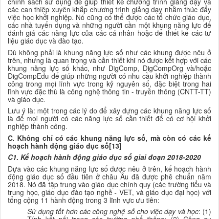
chính sách sử dụng để giúp thiết kế chương trình giảng dạy và
các can thiệp xuyên khắp chương trình giảng dạy nhằm thúc đẩy
việc học khởi nghiệp. Nó cũng có thể được các tổ chức giáo dục,
các nhà tuyển dụng và những người cần một khung năng lực để
đánh giá các năng lực của các cá nhân hoặc để thiết kế các tư
liệu giáo dục và đào tạo.
Dù không phải là khung năng lực số như các khung được nêu ở
trên, nhưng là quan trọng và cần thiết khi nó được kết hợp với các
khung năng lực số khác, như DigComp, DigCompOrg và/hoặc
DigCompEdu để giúp những người có nhu cầu khởi nghiệp thành
công trong mọi lĩnh vực trong kỷ nguyên số, đặc biệt trong hai
lĩnh vực đặc thù là công nghệ thông tin - truyền thông (CNTT-TT)
và giáo dục.
Lưu ý là: một trong các lý do để xây dựng các khung năng lực số
là để mọi người có các năng lực số cần thiết để có cơ hội khởi
nghiệp thành công.
C. Không chỉ có các khung năng lực số, mà còn có các kế
hoạch hành động giáo dục số[13]
C1. Kế hoạch hành động giáo dục số giai đoạn 2018-2020
Dựa vào các khung năng lực số được nêu ở trên, kế hoạch hành
động giáo dục số đầu tiên ở châu Âu đã được phê chuẩn năm
2018. Nó
đã tập trung vào giáo dục chính quy (các trường tiểu và
trung học, giáo dục đào tạo nghề - VET, và giáo dục đại học) với
tổng cộng 11 hành động trong 3 lĩnh vực ưu tiên:
Sử dụng tốt hơn các công nghệ số cho việc dạy và học
: (1)