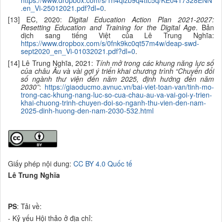
.en_Vi-25012021.pdf?dl=0
.
[13] EC, 2020:
Digital Education Action Plan 2021-2027:
Resetting Education and Training for the Digital Age
. Bản
dịch sang tiếng Việt của Lê Trung Nghĩa:
https://www.dropbox.com/s/0fnk9kc0qt57m4w/deap-swd-
sept2020_en_Vi-01032021.pdf?dl=0
.
[14] Lê Trung Nghĩa, 2021:
Tính mở trong các khung năng lực số
của châu Âu và vài gợi ý triển khai chương trình “Chuyển đổi
số ngành thư viện đến năm 2025, định hướng đến năm
2030”
:
https://giaoducmo.avnuc.vn/bai-viet-toan-van/tinh-mo-
trong-cac-khung-nang-luc-so-cua-chau-au-va-vai-goi-y-trien-
khai-chuong-trinh-chuyen-doi-so-nganh-thu-vien-den-nam-
2025-dinh-huong-den-nam-2030-532.html
Giấy phép nội dung:
CC BY 4.0 Quốc tế
Lê Trung Nghĩa
PS
: Tải về:
- Kỷ yếu Hội thảo ở địa chỉ: