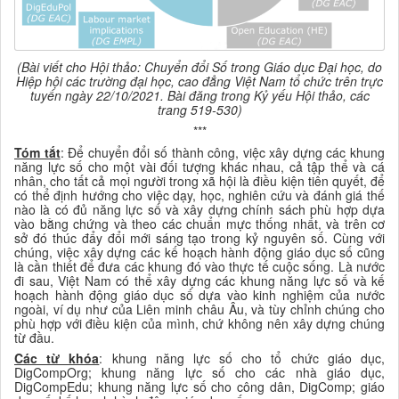
(Bài viết cho Hội thảo: Chuyển đổi Số trong Giáo dục Đại học, do
Hiệp hội các trường đại học, cao đẳng Việt Nam tổ chức trên trực
tuyến ngày 22/10/2021. Bài đăng trong Kỷ yếu Hội thảo, các
trang 519-530)
***
Tóm tắt
: Để chuyển đổi số thành công, việc xây dựng các khung
năng lực số cho một vài đối tượng khác nhau, cả tập thể và cá
nhân, cho tất cả mọi người trong xã hội là điều kiện tiên quyết, để
có thể định hướng cho việc dạy, học, nghiên cứu và đánh giá thế
nào là có đủ năng lực số và xây dựng chính sách phù hợp dựa
vào bằng chứng và theo các chuẩn mực thống nhất, và trên cơ
sở đó thúc đẩy đổi mới sáng tạo trong kỷ nguyên số. Cùng với
chúng, việc xây dựng các kế hoạch hành động giáo dục số cũng
là cần thiết để đưa các khung đó vào thực tế cuộc sống. Là nước
đi sau, Việt Nam có thể xây dựng các khung năng lực số và kế
hoạch hành động giáo dục số dựa vào kinh nghiệm của nước
ngoài, ví dụ như của Liên minh châu Âu, và tùy chỉnh chúng cho
phù hợp với điều kiện của mình, chứ không nên xây dựng chúng
từ đầu.
Các từ khóa
: khung năng lực số cho tổ chức giáo dục,
DigCompOrg; khung năng lực số cho các nhà giáo dục,
DigCompEdu; khung năng lực số cho công dân, DigComp; giáo