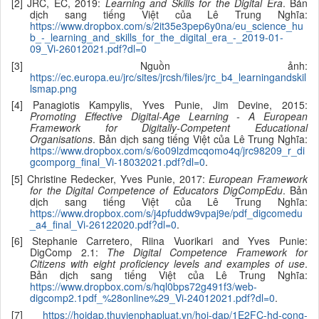
[2] JRC, EC, 2019:
Learning and Skills for the Digital Era
. Bản
dịch sang tiếng Việt của Lê Trung Nghĩa:
https://www.dropbox.com/s/2it35e3pep6y0na/eu_science_hu
b_-_learning_and_skills_for_the_digital_era_-_2019-01-
09_Vi-26012021.pdf?dl=0
[3] Nguồn ảnh:
https://ec.europa.eu/jrc/sites/jrcsh/files/jrc_b4_learningandskil
lsmap.png
[4] Panagiotis Kampylis, Yves Punie, Jim Devine, 2015:
Promoting Effective Digital-Age Learning - A European
Framework for Digitally-Competent Educational
Organisations
. Bản dịch sang tiếng Việt của Lê Trung Nghĩa:
https://www.dropbox.com/s/6o09lzdmcqomo4q/jrc98209_r_di
gcomporg_final_Vi-18032021.pdf?dl=0
.
[5] Christine Redecker, Yves Punie, 2017:
European Framework
for the Digital Competence of Educators DigCompEdu
. Bản
dịch sang tiếng Việt của Lê Trung Nghĩa:
https://www.dropbox.com/s/j4pfuddw9vpaj9e/pdf_digcomedu
_a4_final_Vi-26122020.pdf?dl=0
.
[6] Stephanie Carretero, Riina Vuorikari and Yves Punie:
DigComp 2.1:
The Digital Competence Framework for
Citizens with eight proficiency levels and examples of use
.
Bản dịch sang tiếng Việt của Lê Trung Nghĩa:
https://www.dropbox.com/s/hql0bps72g491f3/web-
digcomp2.1pdf_%28online%29_Vi-24012021.pdf?dl=0
.
[7]
https://hoidap.thuvienphapluat.vn/hoi-dap/1E2FC-hd-cong-