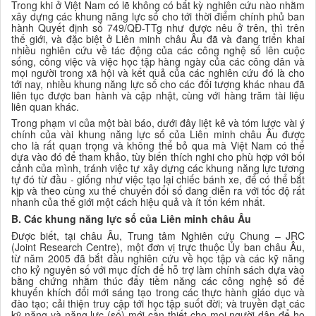
Trong khi ở Việt Nam có lẽ không có bất kỳ nghiên cứu nào nhằm
xây dựng các khung năng lực số cho tới thời điểm chính phủ ban
hành Quyết định số 749/QĐ-TTg như được nêu ở trên, thì trên
thế giới, và đặc biệt ở Liên minh châu Âu đã và đang triển khai
nhiều nghiên cứu về tác động của các công nghệ số lên cuộc
sống, công việc và việc học tập hàng ngày của các công dân và
mọi người trong xã hội và kết quả của các nghiên cứu đó là cho
tới nay, nhiều khung năng lực số cho các đối tượng khác nhau đã
liên tục được ban hành và cập nhật, cùng với hàng trăm tài liệu
liên quan khác.
Trong phạm vi của một bài báo, dưới đây liệt kê và tóm lược vài ý
chính của vài khung năng lực số của Liên minh châu Âu được
cho là rất quan trọng và không thể bỏ qua mà Việt Nam có thể
dựa vào đó để tham khảo, tùy biến thích nghi cho phù hợp với bối
cảnh của mình, tránh việc tự xây dựng các khung năng lực tương
tự đó từ đầu - giống như việc tạo lại chiếc bánh xe, để có thể bắt
kịp và theo cùng xu thế chuyển đổi số đang diễn ra với tốc độ rất
nhanh của thế giới một cách hiệu quả và ít tốn kém nhất.
B. Các khung năng lực số của Liên minh châu Âu
Được biết, tại châu Âu, Trung tâm Nghiên cứu Chung – JRC
(Joint Research Centre), một đơn vị trực thuộc
Ủy ban châu Âu,
từ năm 2005 đã bắt đầu nghiên cứu về học tập và các kỹ năng
cho kỷ nguyên số với mục đích để
hỗ trợ làm chính sách dựa vào
bằng chứng nhằm thúc đẩy tiềm năng các công nghệ số để
khuyến khích đổi mới sáng tạo trong các thực hành giáo dục và
đào tạo; cải thiện truy cập tới học tập suốt đời; và truyền đạt các
kỹ năng và năng lực (số) mới cần thiết cho mọi người dân để họ