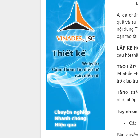
AI đã chứn
quả và sự 
nội dung
bạn tạo tài
LẬP KẾ 
câu hỏi th
TẠO LẬP
:
lời nhắc p
trợ giúp tr
TĂNG C
nhớ, phép 
Tuy nhiên
Các 
Bản quyền