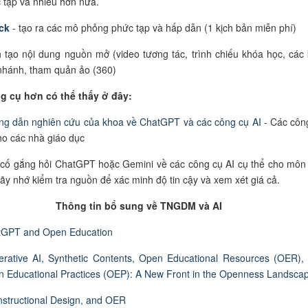
 tập và nhiều hơn nữa.
ck
- tạo ra các mô phỏng phức tạp và hấp dẫn (1 kịch bản miễn phí)
nh tạo nội dung nguồn mở (video tương tác, trình chiếu khóa học, các 
nhánh, tham quản ảo (360)
g cụ hơn có thể thấy ở đây:
g dẫn nghiên cứu của khoa về ChatGPT và các công cụ AI
- Các côn
ho các nhà giáo dục
cố gắng hỏi ChatGPT hoặc Gemini về các công cụ AI cụ thể cho môn
ãy nhớ kiểm tra nguồn để xác minh độ tin cậy và xem xét giá cả.
Thông tin bổ sung về TNGDM và AI
tGPT and Open Education
rative AI, Synthetic Contents, Open Educational Resources (OER),
 Educational Practices (OEP): A New Front in the Openness Landsca
Instructional Design, and OER