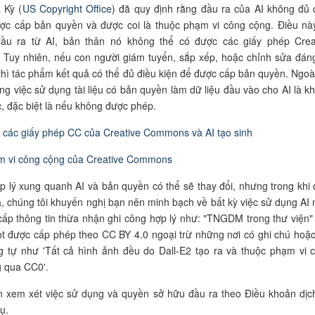
 Kỳ (
US Copyright Office
) đã quy định rằng đầu ra của AI không đủ 
ược cấp bản quyền và được coi là thuộc phạm vi công cộng. Điều nà
đầu ra từ AI, bản thân nó không thể có được các giấy phép Crea
Tuy nhiên, nếu con người giám tuyển, sắp xếp, hoặc chỉnh sửa đán
 thì tác phẩm kết quả có thể đủ điều kiện để được cấp bản quyền. Ngoài
ng việc sử dụng tài liệu có bản quyền làm dữ liệu đầu vào cho AI là k
, đặc biệt là nếu không được phép.
 các giấy phép CC của
Creative Commons và AI tạo sinh
 vi công cộng của
Creative Commons
 lý xung quanh AI và bản quyền có thể sẽ thay đổi, nhưng trong khi 
a, chúng tôi khuyến nghị bạn nên minh bạch về bất kỳ việc sử dụng AI 
ấp thông tin thừa nhận ghi công hợp lý như: "TNGDM trong thư viện"
t được cấp phép theo CC BY 4.0 ngoại trừ những nơi có ghi chú hoặc
g tự như 'Tất cả hình ảnh đều do Dall-E2 tạo ra và thuộc phạm vi 
 qua CC0'.
n xem xét việc sử dụng và quyền sở hữu đầu ra theo Điều khoản dịc
ụ.