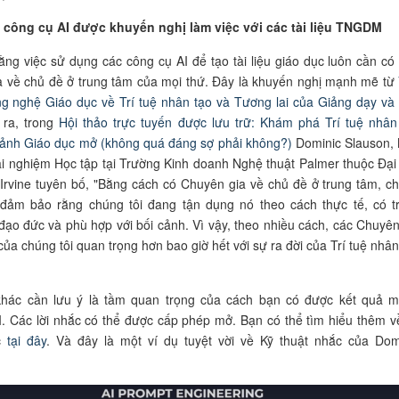
 công cụ AI được khuyến nghị làm việc với các tài liệu TNGDM
rằng việc sử dụng các công cụ AI để tạo tài liệu giáo dục luôn cần có
 về chủ đề ở trung tâm của mọi thứ. Đây là khuyến nghị mạnh mẽ từ
g nghệ Giáo dục về Trí tuệ nhân tạo và Tương lai của Giảng dạy và
 ra, trong
Hội thảo trực tuyến được lưu trữ: Khám phá Trí tuệ nhân
cảnh Giáo dục mở (không quá đáng sợ phải không?)
Dominic Slauson,
rải nghiệm Học tập tại Trường Kinh doanh Nghệ thuật Palmer thuộc Đại
, Irvine tuyên bố, "Bằng cách có Chuyên gia về chủ đề ở trung tâm, c
ể đảm bảo rằng chúng tôi đang tận dụng nó theo cách thực tế, có t
đạo đức và phù hợp với bối cảnh. Vì vậy, theo nhiều cách, các Chuyên
của chúng tôi quan trọng hơn bao giờ hết với sự ra đời của Trí tuệ nhân
khác cần lưu ý là tầm quan trọng của cách bạn có được kết quả 
. Các lời nhắc có thể được cấp phép mở. Bạn có thể tìm hiểu thêm v
c
tại đây
. Và đây là một ví dụ tuyệt vời về Kỹ thuật nhắc của Dom