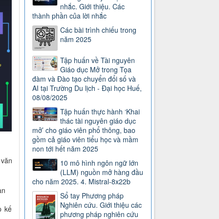
nhắc. Giới thiệu. Các
thành phần của lời nhắc
Các bài trình chiếu trong
năm 2025
Tập huấn về Tài nguyên
Giáo dục Mở trong Tọa
đàm và Đào tạo chuyển đổi số và
AI tại Trường Du lịch - Đại học Huế,
08/08/2025
Tập huấn thực hành ‘Khai
thác tài nguyên giáo dục
mở’ cho giáo viên phổ thông, bao
gồm cả giáo viên tiểu học và mầm
non tới hết năm 2025
 văn
10 mô hình ngôn ngữ lớn
(LLM) nguồn mở hàng đầu
cho năm 2025. 4. Mistral-8x22b
ạn
Sổ tay Phương pháp
Nghiên cứu. Giới thiệu các
p kế
phương pháp nghiên cứu