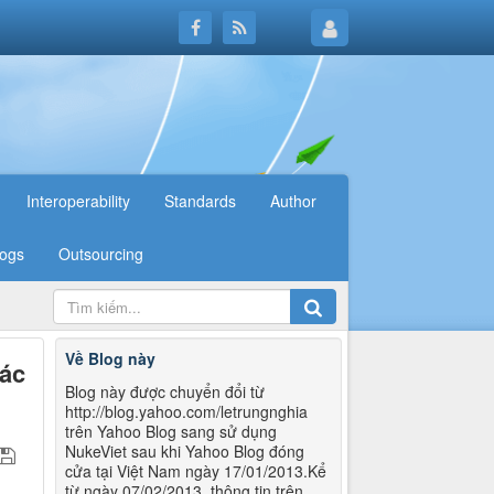
Interoperability
Standards
Author
logs
Outsourcing
Về Blog này
ác
Blog này được chuyển đổi từ
http://blog.yahoo.com/letrungnghia
trên Yahoo Blog sang sử dụng
NukeViet sau khi Yahoo Blog đóng
cửa tại Việt Nam ngày 17/01/2013.Kể
từ ngày 07/02/2013, thông tin trên