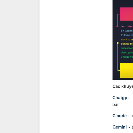
Các
khuyế
Chatgpt
-
bản
Claude
- c
Gemini
- t