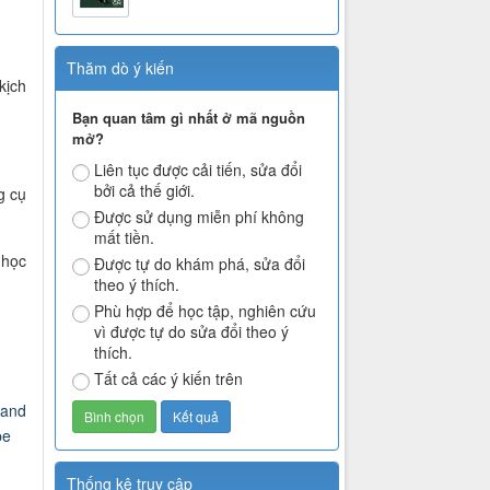
Thăm dò ý kiến
kịch
Bạn quan tâm gì nhất ở mã nguồn
mở?
Liên tục được cải tiến, sửa đổi
bởi cả thế giới.
g cụ
Được sử dụng miễn phí không
mất tiền.
 học
Được tự do khám phá, sửa đổi
theo ý thích.
Phù hợp để học tập, nghiên cứu
vì được tự do sửa đổi theo ý
thích.
Tất cả các ý kiến trên
 and
pe
Thống kê truy cập