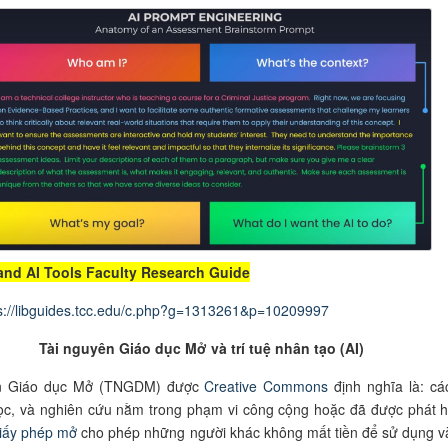
nd AI Tools Faculty Research Guide
s://libguides.tcc.edu/c.php?g=1313261&p=10209997
Tài nguyên Giáo dục Mở và
trí tuệ nhân tạo (AI)
ên Giáo dục Mở (TNGDM) được
Creative Commons
định nghĩa là: các
học, và nghiên cứu nằm trong phạm vi công cộng hoặc đã được phát 
iấy phép mở
cho phép những người khác không mất tiền để sử dụng và