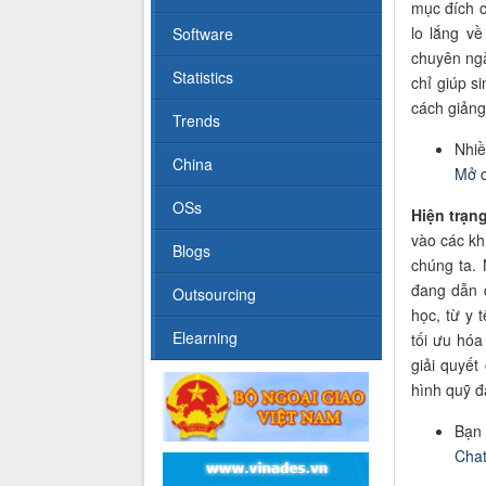
mục đích 
lo lắng v
Software
chuyên ng
Statistics
chỉ giúp s
cách giảng
Trends
Nhiề
China
Mở
c
OSs
Hiện trạn
vào các kh
Blogs
chúng ta. 
đang dẫn d
Outsourcing
học, từ y t
Elearning
tối ưu hóa
giải quyế
hình quỹ đ
Bạn 
Chat