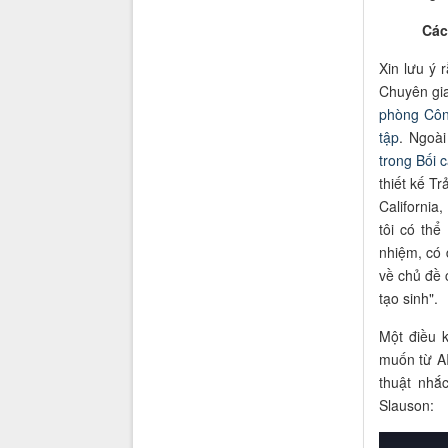
Các
Xin lưu ý 
Chuyên gia
phòng Côn
tập
. Ngoài
trong Bối 
thiết kế T
California
tôi có th
nhiệm, có 
về chủ đề 
tạo sinh".
Một điều 
muốn từ AI
thuật nhắ
Slauson: