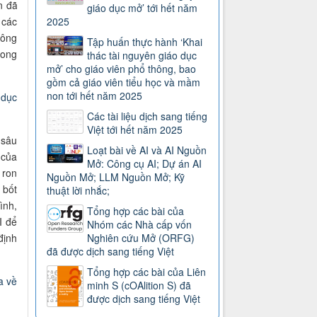
n đã
giáo dục mở’ tới hết năm
2025
 các
hông
Tập huấn thực hành ‘Khai
hong
thác tài nguyên giáo dục
mở’ cho giáo viên phổ thông, bao
gồm cả giáo viên tiểu học và mầm
non tới hết năm 2025
 dục
Các tài liệu dịch sang tiếng
Việt tới hết năm 2025
 sâu
Loạt bài về AI và AI Nguồn
 của
Mở: Công cụ AI; Dự án AI
 ron
Nguồn Mở; LLM Nguồn Mở; Kỹ
 bốt
thuật lời nhắc;
ình,
Tổng hợp các bài của
I để
Nhóm các Nhà cấp vốn
Nghiên cứu Mở (ORFG)
định
đã được dịch sang tiếng Việt
Tổng hợp các bài của Liên
a về
minh S (cOAlition S) đã
được dịch sang tiếng Việt