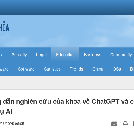
hy
Security
Legal
Education
Business
Community
ware
Software
Statistics
Trends
China
OSs
B
dẫn nghiên cứu của khoa về ChatGPT và c
ụ AI
/06/2025 06:05