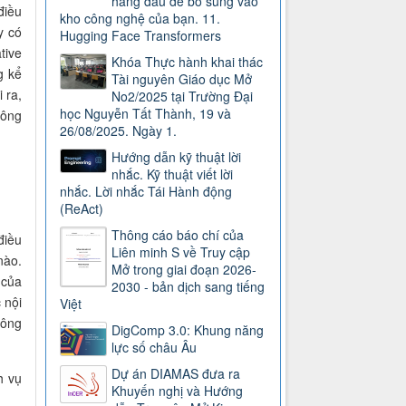
hàng đầu để bổ sung vào
điều
kho công nghệ của bạn. 11.
y có
Hugging Face Transformers
tive
Khóa Thực hành khai thác
g kể
Tài nguyên Giáo dục Mở
 ra,
No2/2025 tại Trường Đại
học Nguyễn Tất Thành, 19 và
hông
26/08/2025. Ngày 1.
Hướng dẫn kỹ thuật lời
nhắc. Kỹ thuật viết lời
nhắc. Lời nhắc Tái Hành động
(ReAct)
Thông cáo báo chí của
điều
Liên minh S về Truy cập
nào.
Mở trong giai đoạn 2026-
 của
2030 - bản dịch sang tiếng
 nội
Việt
công
DigComp 3.0: Khung năng
lực số châu Âu
Dự án DIAMAS đưa ra
h vụ
Khuyến nghị và Hướng