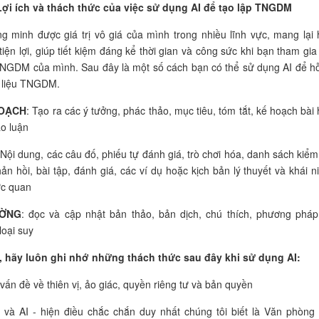
Lợi ích và thách thức của việc sử dụng AI để tạo lập TNGDM
g minh được giá trị vô giá của mình trong nhiều lĩnh vực, mang lại 
tiện lợi, giúp tiết kiệm đáng kể thời gian và công sức khi bạn tham gia
TNGDM
của mình. Sau đây là một số cách bạn có thể sử dụng AI để hỗ
 liệu
TNGDM
.
HOẠCH
: Tạo ra các ý tưởng, phác thảo, mục tiêu, tóm tắt, kế hoạch bài 
ảo luận
 Nội dung, các câu đố, phiếu tự đánh giá, trò chơi hóa, danh sách kiểm 
hản hồi, bài tập, đánh giá, các ví dụ hoặc kịch bản lý thuyết và khái n
ực quan
ƯỜNG
: đọc và cập nhật bản thảo, bản dịch, chú thích, phương pháp
loại suy
, hãy luôn ghi nhớ những thách thức sau đây khi sử dụng AI:
vấn đề về thiên vị, ảo giác, quyền riêng tư và bản quyền
 và AI - hiện điều chắc chắn duy nhất chúng tôi biết là Văn phòng