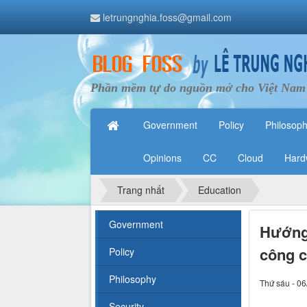
letrungnghia.foss@gmail.com
Phần mềm tự do nguồn mở cho Việt Nam
Government
Policy
Philosop
Opinions
CC
Cloud
Hard
Trang nhất
Education
Government
Hướng 
công c
Policy
Philosophy
Thứ sáu - 06
Security