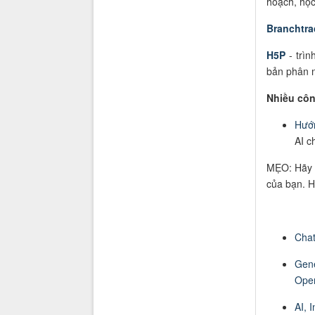
hoạch, học
Branchtra
H5P
- trì
bản phân 
Nhiều côn
Hướn
AI c
MẸO: Hãy 
của bạn. H
Cha
Gene
Open
AI, 