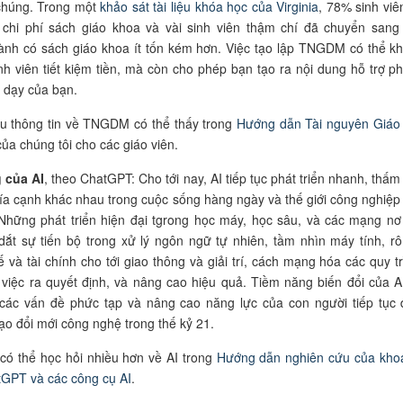
chúng. Trong một
khảo sát tài liệu
khóa học của Virgi
nia
, 78% sinh viê
ề chi phí sách giáo khoa và vài sinh viên thậm chí đã chuyển sang
ành có sách giáo khoa ít tốn kém hơn. Việc tạo lập TNGDM có thể k
inh viên tiết kiệm tiền, mà còn cho phép bạn tạo ra
nội dung hỗ trợ p
 dạy của bạn.
u thông tin về TNGDM có thể thấy trong
Hướng dẫn
Tài nguyên Giáo
ủa chúng tôi cho các
giáo viên.
g của AI
, theo ChatGPT: Cho tới nay, AI tiếp tục
phát triển nhanh, thấm
ía cạnh khác nhau trong cuộc sống hàng ngày và thế giới công nghiệp
Những phát triển hiện đại tgrong học máy, học sâu, và các mạng nơ
ắt sự tiến bộ trong xử lý
ngôn ngữ tự nhiên, tầm nhìn máy tính, rô
ế và tài chính cho tới giao thông và giải trí, cách mạng hóa các quy tr
 việc ra quyết định, và nâng cao hiệu quả. Tiềm năng biến đổi của A
t các vấn đề phức tạp và nâng cao
năng lực của con người tiếp tục 
ạo đổi mới công nghệ trong thế kỷ 21.
có thể học hỏi nhiều hơn về AI trong
Hướng dẫn nghiên cứu của kho
GPT và các công cụ AI
.