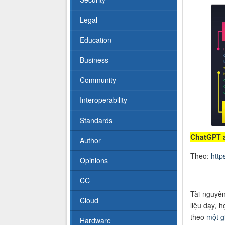
Legal
Education
Business
Community
Interoperability
Standards
ChatGPT a
Author
Theo:
http
Opinions
CC
Tài nguy
Cloud
liệu dạy, 
theo
một
g
Hardware