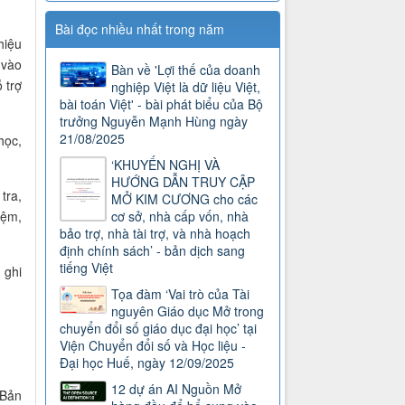
Bài đọc nhiều nhất trong năm
hiệu
 vào
Bàn về 'Lợi thế của doanh
 trợ
nghiệp Việt là dữ liệu Việt,
bài toán Việt' - bài phát biểu của Bộ
trưởng Nguyễn Mạnh Hùng ngày
21/08/2025
học,
‘KHUYẾN NGHỊ VÀ
HƯỚNG DẪN TRUY CẬP
tra,
MỞ KIM CƯƠNG cho các
cơ sở, nhà cấp vốn, nhà
iệm,
bảo trợ, nhà tài trợ, và nhà hoạch
định chính sách’ - bản dịch sang
tiếng Việt
 ghi
Tọa đàm ‘Vai trò của Tài
nguyên Giáo dục Mở trong
chuyển đổi số giáo dục đại học’ tại
Viện Chuyển đổi số và Học liệu -
Đại học Huế, ngày 12/09/2025
12 dự án AI Nguồn Mở
 Bản