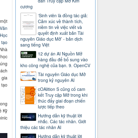
dẫn Truy cập Mở Kim
cương
‘Sinh viên là đồng tác giả:
 một
Cảm xúc về thành tích,
niềm tin về việc viết và
Văn
quyết định xuất bản Tài
 Học
nguyên Giáo dục Mở’ - bản dịch
 tạo
sang tiếng Việt
 Nhà
12 dự án AI Nguồn Mở
 học
hàng đầu để bổ sung vào
húng
kho công nghệ của bạn. 9. OpenCV
rách
Tài nguyên Giáo dục Mở
 gia
trong kỷ nguyên AI
 tạo
cOAlition S củng cố cam
kết Truy cập Mở trong khi
thúc đẩy giai đoạn chiến
mong
lược tiếp theo
ề Kỹ
Hướng dẫn kỹ thuật lời
inic
nhắc. Các tác nhân. Giới
thiệu các tác nhân AI
Hướng dẫn kỹ thuật lời