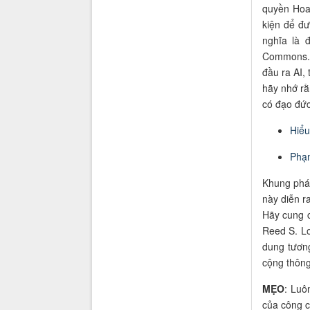
quyền Hoa
kiện để đ
nghĩa là 
Commons. 
đầu ra AI,
hãy nhớ rằ
có đạo đức
Hiểu
Phạm
Khung pháp
này diễn r
Hãy cung c
Reed S. Lo
dung tươn
cộng thông
MẸO
: Luô
của công c