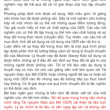
nghiệm này đã trải qua tất cả 10 giai đoạn của học tập chuyển
đổi.
Phương pháp định tính được sử dụng. Một mẫu gồm 16 giảng
viên khóa học đã được phỏng vấn. Đây là một nghiên cứu trường
hợp về một nhóm rất cụ thể với những quan điểm tương đồng.
Tác giả muốn hiểu rõ hơn về chất lượng của OER. Các câu hỏi
nghiên cứu có thể đã tập trung cụ thể hơn vào chất lượng và sự
thay đổi trong thực hành (chuyển đổi). Tuy nhiên, các câu hỏi về
mục đích, tính dễ sử dụng và nội dung của OER vẫn rất thú vị.
Luận điểm về sự thay đổi trong thực tiễn là một quá trình phức
tạp được phân tích kỹ lưỡng bằng cách sử dụng lý thuyết chuyển
đổi của Mezirow. Lý thuyết này đã được Stacey Katz sử dụng và
được kiểm chứng lại ở đây để xác định sự thay đổi về giá trị của
những người được phỏng vấn. Tôi tự hỏi liệu việc áp dụng lý
thuyết này có hữu ích cho các giảng viên mới làm quen với Tài
nguyên Giáo dục Mở (OER) hoặc những người đã tạo ra hoặc sử
dụng một OER nào đó nhưng sau đó không tiếp tục thực hành
hay không. Có lẽ giai đoạn mà quá trình chuyển đổi bị tắc nghẽn
có thể được xác định.
Bài báo ngắn gọn nhưng là bản tóm tắt được viết tốt của một
nghiên cứu chi tiết hơn nhiều.
Nó rất quan trọng trong việc chứng
minh rằng Tài nguyên Giáo dục Mở (OER) cải thiện tài liệu trực
tuyến
.
Lý do chính là tài liệu có sẵn ngay lập tức và không cần