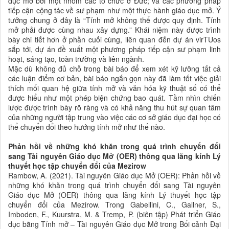
dục mở bởi một nhóm các tổ chức ở Đức; và các phương pháp
tiếp cận cộng tác về sư phạm như một thực hành giáo dục mở. Ý
tưởng chung ở đây là “Tính mở không thể được quy định. Tính
mở phải được cùng nhau xây dựng.” Khái niệm này được trình
bày chi tiết hơn ở phần cuối cùng, liên quan đến dự án virTUos
sắp tới, dự án đề xuất một phương pháp tiếp cận sư phạm linh
hoạt, sáng tạo, toàn trường và liên ngành.
Mặc dù không đủ chỗ trong bài báo để xem xét kỹ lưỡng tất cả
các luận điểm cơ bản, bài báo ngắn gọn này đã làm tốt việc giải
thích mối quan hệ giữa tính mở và văn hóa kỹ thuật số có thể
được hiểu như một phép biện chứng bao quát. Tầm nhìn chiến
lược được trình bày rõ ràng và có khả năng thu hút sự quan tâm
của những người tập trung vào việc các cơ sở giáo dục đại học có
thể chuyển đổi theo hướng tính mở như thế nào.
Phản hồi về những khó khăn trong quá trình chuyển đổi
sang Tài nguyên Giáo dục Mở (OER) thông qua lăng kính Lý
thuyết học tập chuyển đổi của Mezirow
Rambow, A. (2021). Tài nguyên Giáo dục Mở (OER): Phản hồi về
những khó khăn trong quá trình chuyển đổi sang Tài nguyên
Giáo dục Mở (OER) thông qua lăng kính Lý thuyết học tập
chuyển đổi của Mezirow. Trong Gabellini, C., Gallner, S.,
Imboden, F., Kuurstra, M. & Tremp, P. (biên tập) Phát triển Giáo
dục bằng Tính mở – Tài nguyên Giáo dục Mở trong Bối cảnh Đại