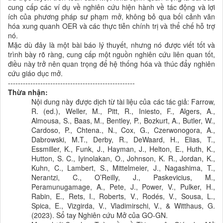
cung cấp các ví dụ về nghiên cứu hiện hành về tác động và lợi
ích của phương pháp sư phạm mở, không bỏ qua bối cảnh văn
hóa xung quanh OER và các thực tiễn chính trị và thể chế hỗ trợ
nó.
Mặc dù đây là một bài báo lý thuyết, nhưng nó được viết tốt và
trình bày rõ ràng, cung cấp một nguồn nghiên cứu liên quan tốt,
điều này trở nên quan trọng để hệ thống hóa và thúc đẩy nghiên
cứu giáo dục mở.
---------------------------------------------------
Thừa nhận:
Nội dung này được dịch từ tài liệu của các tác giả: Farrow,
R. (ed.), Weller, M., Pitt, R., Iniesto, F., Algers, A.,
Almousa, S., Baas, M., Bentley, P., Bozkurt, A., Butler, W.,
Cardoso, P., Chtena., N., Cox, G., Czerwonogora, A.,
Dabrowski, M.T., Derby, R., DeWaard, H., Elias, T.,
Essmiller, K., Funk, J., Hayman, J., Helton, E., Huth, K.,
Hutton, S. C., Iyinolakan, O., Johnson, K. R., Jordan, K.,
Kuhn, C., Lambert, S., Mittelmeier, J., Nagashima, T.,
Nerantzi, C., O’Reilly, J., Paskevicius, M.,
Peramunugamage, A., Pete, J., Power, V., Pulker, H.,
Rabin, E., Rets, I., Roberts, V., Rodés, V., Sousa, L.,
Spica, E., Vizgirda, V., Vladimirschi, V., & Witthaus, G.
(2023). Sổ tay Nghiên cứu Mở của GO-GN.