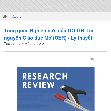
Author
Tổng quan Nghiên cứu của GO-GN. Tài
nguyên Giáo dục Mở (OER) - Lý thuyết
Thứ ba - 19/05/2026 05:57