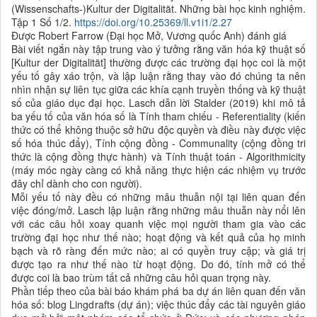
(Wissenschafts-)Kultur der Digitalität. Những bài học kinh nghiệm.
Tập 1 Số 1/2.
https://doi.org/10.25369/ll.v1i1/2.27
Được Robert Farrow (Đại học Mở, Vương quốc Anh) đánh giá
Bài viết ngắn này tập trung vào ý tưởng rằng văn hóa kỹ thuật số
[Kultur der Digitalität] thường được các trường đại học coi là một
yếu tố gây xáo trộn, và lập luận rằng thay vào đó chúng ta nên
nhìn nhận sự liên tục giữa các khía cạnh truyền thống và kỹ thuật
số của giáo dục đại học. Lasch dẫn lời Stalder (2019) khi mô tả
ba yếu tố của văn hóa số là Tính tham chiếu - Referentiality (kiến
thức có thể không thuộc sở hữu độc quyền và điều này được việc
số hóa thúc đẩy), Tính cộng đồng - Communality (cộng đồng tri
thức là cộng đồng thực hành) và Tính thuật toán - Algorithmicity
(máy móc ngày càng có khả năng thực hiện các nhiệm vụ trước
đây chỉ dành cho con người).
Mỗi yếu tố này đều có những mâu thuẫn nội tại liên quan đến
việc đóng/mở. Lasch lập luận rằng những mâu thuẫn này nổi lên
với các câu hỏi xoay quanh việc mọi người tham gia vào các
trường đại học như thế nào; hoạt động và kết quả của họ minh
bạch và rõ ràng đến mức nào; ai có quyền truy cập; và giá trị
được tạo ra như thế nào từ hoạt động. Do đó, tính mở có thể
được coi là bao trùm tất cả những câu hỏi quan trọng này.
Phần tiếp theo của bài báo khám phá ba dự án liên quan đến văn
hóa số: blog Lingdrafts (dự án); việc thúc đẩy các tài nguyên giáo