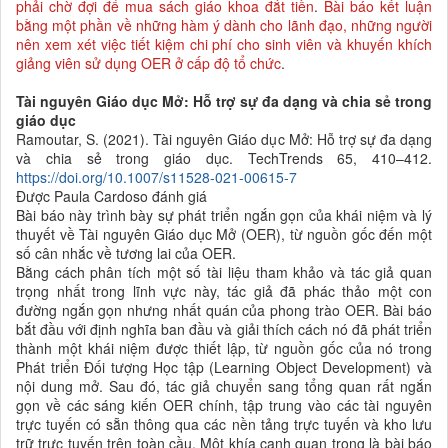
phải chờ đợi để mua sách giáo khoa đắt tiền
.
Bài báo kết luận
bằng một phần về những hàm ý dành cho lãnh đạo, những người
nên xem xét việc tiết kiệm chi phí cho sinh viên và khuyến khích
giảng viên sử dụng OER ở cấp độ tổ chức
.
Tài nguyên Giáo dục Mở: Hỗ trợ sự đa dạng và chia sẻ trong
giáo dục
Ramoutar, S. (2021). Tài nguyên Giáo dục Mở: Hỗ trợ sự đa dạng
và chia sẻ trong giáo dục. TechTrends 65, 410–412.
https://doi.org/10.1007/s11528-021-00615-7
Được Paula Cardoso đánh giá
Bài báo này trình bày sự phát triển ngắn gọn của khái niệm và lý
thuyết về Tài nguyên Giáo dục Mở (OER), từ nguồn gốc đến một
số cân nhắc về tương lai của OER.
Bằng cách phân tích một số tài liệu tham khảo và tác giả quan
trọng nhất trong lĩnh vực này, tác giả đã phác thảo một con
đường ngắn gọn nhưng nhất quán của phong trào OER. Bài báo
bắt đầu với định nghĩa ban đầu và giải thích cách nó đã phát triển
thành một khái niệm được thiết lập, từ nguồn gốc của nó trong
Phát triển Đối tượng Học tập (Learning Object Development) và
nội dung mở. Sau đó, tác giả chuyển sang tổng quan rất ngắn
gọn về các sáng kiến OER chính, tập trung vào các tài nguyên
trực tuyến có sẵn thông qua các nền tảng trực tuyến và kho lưu
trữ trực tuyến trên toàn cầu. Một khía cạnh quan trọng là bài báo