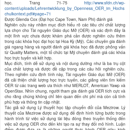
học. Trang 71-75
http://www.sfdn.ch/wp-
content/uploads/Lehrentwicklung_by_Openness_OER_im_Hochs
chulkontext.pdf#page=71
Được Glenda Cox (Đại học Cape Town, Nam Phi) đánh giá
Nghiên cứu này nhằm mục đích hiểu rõ các tiêu chí chất lượng
lựa chọn cho Tài nguyên Giáo dục Mở (OER) và xác định đây là
một lĩnh vực chưa được khám phá cần được nghiên cứu thêm
trong các khóa học đại học tại Hoa Kỳ (Mỹ). Các chuyên gia đánh
giá ngang hàng và người đánh giá khóa học đã được phỏng vấn
từ Quality Matters, một tổ chức tại Mỹ chuyên đánh giá các khóa
học trực tuyến và kết hợp.
Mục đích, tính dễ sử dụng và nội dung dường như là ba trụ cột
của chất lượng và được đề cập trong các câu hỏi nghiên cứu.
Theo nghiên cứu định tính này, Tài nguyên Giáo dục Mở (OER)
đã cải thiện chất lượng học trực tuyến, các giảng viên tìm kiếm
OER từ các trang web ưa thích như MERLOT, American Yawp và
OpenStax. Nhìn chung, người tham gia đánh giá OER tích cực và
cho rằng chúng không chỉ liên quan đến chi phí mà còn cả tính
phù hợp và thông tin cập nhật.
Tác giả sử dụng Lý thuyết học tập chuyển đổi của Mezirow. Lý
thuyết của Mezirow được sử dụng để định hình từng bước trong
hành trình từ việc sử dụng tài liệu đóng theo truyền thống đến
việc sử dụng OER cho đến khi tạo ra sự thay đổi mô hình. Luận
điểm được đưa ra là những người thực hành OER giàu kinh