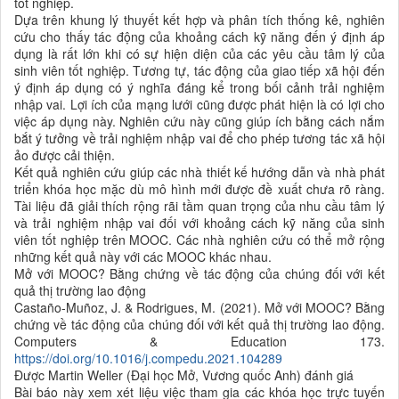
tốt nghiệp.
Dựa trên khung lý thuyết kết hợp và phân tích thống kê, nghiên
cứu cho thấy tác động của khoảng cách kỹ năng đến ý định áp
dụng là rất lớn khi có sự hiện diện của các yêu cầu tâm lý của
sinh viên tốt nghiệp. Tương tự, tác động của giao tiếp xã hội đến
ý định áp dụng có ý nghĩa đáng kể trong bối cảnh trải nghiệm
nhập vai. Lợi ích của mạng lưới cũng được phát hiện là có lợi cho
việc áp dụng này. Nghiên cứu này cũng giúp ích bằng cách nắm
bắt ý tưởng về trải nghiệm nhập vai để cho phép tương tác xã hội
ảo được cải thiện.
Kết quả nghiên cứu giúp các nhà thiết kế hướng dẫn và nhà phát
triển khóa học mặc dù mô hình mới được đề xuất chưa rõ ràng.
Tài liệu đã giải thích rộng rãi tầm quan trọng của nhu cầu tâm lý
và trải nghiệm nhập vai đối với khoảng cách kỹ năng của sinh
viên tốt nghiệp trên MOOC. Các nhà nghiên cứu có thể mở rộng
những kết quả này với các MOOC khác nhau.
Mở với MOOC? Bằng chứng về tác động của chúng đối với kết
quả thị trường lao động
Castaño-Muñoz, J. & Rodrigues, M. (2021). Mở với MOOC? Bằng
chứng về tác động của chúng đối với kết quả thị trường lao động.
Computers & Education 173.
https://doi.org/10.1016/j.compedu.2021.104289
Được Martin Weller (Đại học Mở, Vương quốc Anh) đánh giá
Bài báo này xem xét liệu việc tham gia các khóa học trực tuyến