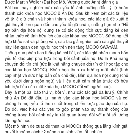
Được Martin Weller (Đại học Mở, Vương quốc Anh) đánh giá
Bài báo này nghiên cứu các yếu tố ảnh hưởng đến tỷ lệ hoàn
thành các khóa học MOOC ở Ấn Độ. Sau khi xem xét các tài liệu
về tỷ lệ giữ chân và hoàn thành khóa học, các tác giả đề xuất 8
giả thuyết liên quan đến các yếu tố giữ chân, chẳng hạn như “Hỗ
trợ bản địa hóa nội dung sẽ có tác động tích cực đáng kể đến
nhận thức về tính hữu ích của các khóa học MOOC”. Sử dụng kết
hợp khảo sát và phỏng vấn, các tác giả nghiên cứu các giả thuyết
này liên quan đến người học trên nền tảng MOOC SWAYAM.
Thông qua phân tích thống kê chi tiết, các tác giả nhấn mạnh bốn
yếu tố đặc biệt phù hợp trong bối cảnh của họ. Đó là Khả năng
chuyển đổi tín chỉ (tức là khả năng chuyển đổi tín chỉ học tập cho
các khóa học MOOC), Khóa học theo xu hướng mới nhất (tính
cập nhật và sức hấp dẫn của chủ đề), Bản địa hóa nội dung (chủ
yếu dưới dạng ngôn ngữ) và Hiệu quả cảm nhận (mức độ hữu
ích trực tiếp của một khóa học MOOC đối với người học).
Đây là một bài báo thú vị, bởi vì, như các tác giả đã lưu ý, Chính
phủ Ấn Độ đã đầu tư mạnh vào các khóa học MOOC và coi
chúng là một yếu tố then chốt trong chiến lược giáo dục của họ.
Do đó, việc hiểu các yếu tố góp phần vào sự thành công của
chúng trong bối cảnh này là rất quan trọng đối với một số lượng
lớn người học.
Một mô hình đề xuất để thiết kế MOOCs thông qua lăng kính giải
quyết khoảng cách kỹ năng của sinh viên tốt nghiệp