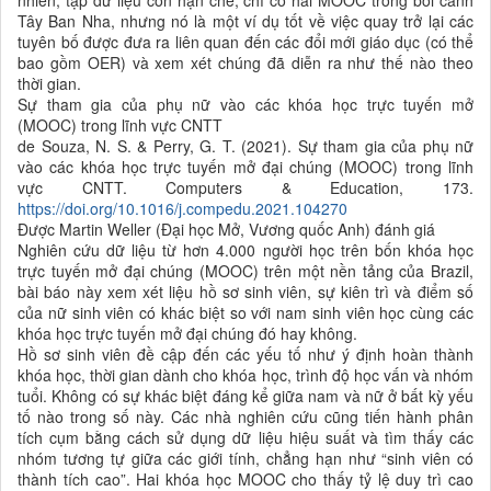
Tây Ban Nha, nhưng nó là một ví dụ tốt về việc quay trở lại các
tuyên bố được đưa ra liên quan đến các đổi mới giáo dục (có thể
bao gồm OER) và xem xét chúng đã diễn ra như thế nào theo
thời gian.
Sự tham gia của phụ nữ vào các khóa học trực tuyến mở
(MOOC) trong lĩnh vực CNTT
de Souza, N. S. & Perry, G. T. (2021). Sự tham gia của phụ nữ
vào các khóa học trực tuyến mở đại chúng (MOOC) trong lĩnh
vực CNTT. Computers & Education, 173.
https://doi.org/10.1016/j.compedu.2021.104270
Được Martin Weller (Đại học Mở, Vương quốc Anh) đánh giá
Nghiên cứu dữ liệu từ hơn 4.000 người học trên bốn khóa học
trực tuyến mở đại chúng (MOOC) trên một nền tảng của Brazil,
bài báo này xem xét liệu hồ sơ sinh viên, sự kiên trì và điểm số
của nữ sinh viên có khác biệt so với nam sinh viên học cùng các
khóa học trực tuyến mở đại chúng đó hay không.
Hồ sơ sinh viên đề cập đến các yếu tố như ý định hoàn thành
khóa học, thời gian dành cho khóa học, trình độ học vấn và nhóm
tuổi. Không có sự khác biệt đáng kể giữa nam và nữ ở bất kỳ yếu
tố nào trong số này. Các nhà nghiên cứu cũng tiến hành phân
tích cụm bằng cách sử dụng dữ liệu hiệu suất và tìm thấy các
nhóm tương tự giữa các giới tính, chẳng hạn như “sinh viên có
thành tích cao”. Hai khóa học MOOC cho thấy tỷ lệ duy trì cao