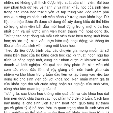
nhiên, nó không giải thích được hiệu suất của sinh viên. Bài báo
này phân tích dữ liệu về hành vi và nhân khẩu học của sinh viên
trong các khóa học trực tuyến và tập trung vào việc khám phá
các xu hướng về cách sinh viên hành xử trong suốt khóa học. Dữ
liệu thu thập được đã được sử dụng để xây dựng biểu đồ thể hiện
số lượng sinh viên bắt đầu mỗi hoạt động trong một khóa học
nhất định và số lượng sinh viên hoàn thành mỗi hoạt động đó.
Thứ tự các hoạt động mà mỗi sinh viên thực hiện trong suốt khóa
học; số lần một sinh viên thực hiện một hoạt động; và thông tin
tiêu chuẩn của sinh viên trong một khóa học.
Theo dữ liệu được trình bày, các chuyên gia mong muốn tái sử
dụng kiến thức của họ bằng cách học các kỹ thuật, ngôn ngữ lập
trình và công nghệ mới, cũng như nhận được lời khuyên về kinh
doanh và khởi nghiệp. Kết quả cho thấy phần lớn sinh viên chỉ
xem các video đầu tiên, vì vậy giảng viên nên tránh giao các
nhiệm vụ khó khăn trong tuần đầu tiên và tập trung vào việc tạo
động lực cho sinh viên đối với khóa học. Nên nhấn mạnh giá trị
của khóa học đối với cuộc sống hoặc sự nghiệp của sinh viên,
cũng như tầm quan trọng của nó.
Tương tự, các khóa học không nên quá dài, và các khóa học dài
hơn nên được chia thành các học phần từ 3 đến 5 tuần. Cách làm
này mang lại cho sinh viên sự linh hoạt hơn, giúp tăng sự tham
gia và giảm tỷ lệ bỏ học. Yếu tố quan trọng nhất là sinh viên có
kinh nghiệm có thể không muốn theo dõi khóa học theo trình tự