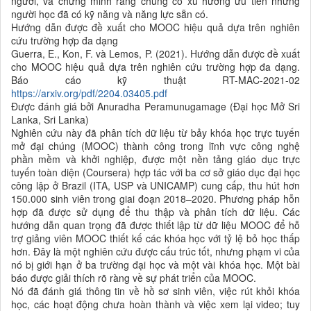
người, và chứng minh rằng chúng có xu hướng ưu tiên những
người học đã có kỹ năng và năng lực sẵn có.
Hướng dẫn được đề xuất cho MOOC hiệu quả dựa trên nghiên
cứu trường hợp đa dạng
Guerra, E., Kon, F. và Lemos, P. (2021). Hướng dẫn được đề xuất
cho MOOC hiệu quả dựa trên nghiên cứu trường hợp đa dạng.
Báo cáo kỹ thuật RT-MAC-2021-02
https://arxiv.org/pdf/2204.03405.pdf
Được đánh giá bởi Anuradha Peramunugamage (Đại học Mở Sri
Lanka, Sri Lanka)
Nghiên cứu này đã phân tích dữ liệu từ bảy khóa học trực tuyến
mở đại chúng (MOOC) thành công trong lĩnh vực công nghệ
phần mềm và khởi nghiệp, được một nền tảng giáo dục trực
tuyến toàn diện (Coursera) hợp tác với ba cơ sở giáo dục đại học
công lập ở Brazil (ITA, USP và UNICAMP) cung cấp, thu hút hơn
150.000 sinh viên trong giai đoạn 2018–2020. Phương pháp hỗn
hợp đã được sử dụng để thu thập và phân tích dữ liệu. Các
hướng dẫn quan trọng đã được thiết lập từ dữ liệu MOOC để hỗ
trợ giảng viên MOOC thiết kế các khóa học với tỷ lệ bỏ học thấp
hơn. Đây là một nghiên cứu được cấu trúc tốt, nhưng phạm vi của
nó bị giới hạn ở ba trường đại học và một vài khóa học. Một bài
báo được giải thích rõ ràng về sự phát triển của MOOC.
Nó đã đánh giá thông tin về hồ sơ sinh viên, việc rút khỏi khóa
học, các hoạt động chưa hoàn thành và việc xem lại video; tuy