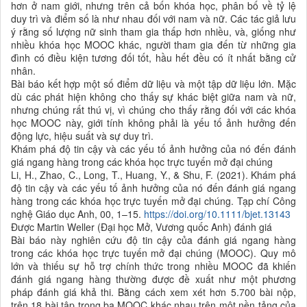
hơn ở nam giới, nhưng trên cả bốn khóa học, phân bố về tỷ lệ
duy trì và điểm số là như nhau đối với nam và nữ. Các tác giả lưu
ý rằng số lượng nữ sinh tham gia thấp hơn nhiều, và, giống như
nhiều khóa học MOOC khác, người tham gia đến từ những gia
đình có điều kiện tương đối tốt, hầu hết đều có ít nhất bằng cử
nhân.
Bài báo kết hợp một số điểm dữ liệu và một tập dữ liệu lớn. Mặc
dù các phát hiện không cho thấy sự khác biệt giữa nam và nữ,
nhưng chúng rất thú vị, vì chúng cho thấy rằng đối với các khóa
học MOOC này, giới tính không phải là yếu tố ảnh hưởng đến
động lực, hiệu suất và sự duy trì.
Khám phá độ tin cậy và các yếu tố ảnh hưởng của nó đến đánh
giá ngang hàng trong các khóa học trực tuyến mở đại chúng
Li, H., Zhao, C., Long, T., Huang, Y., & Shu, F. (2021). Khám phá
độ tin cậy và các yếu tố ảnh hưởng của nó đến đánh giá ngang
hàng trong các khóa học trực tuyến mở đại chúng. Tạp chí Công
nghệ Giáo dục Anh, 00, 1–15.
https://doi.org/10.1111/bjet.13143
Được Martin Weller (Đại học Mở, Vương quốc Anh) đánh giá
Bài báo này nghiên cứu độ tin cậy của đánh giá ngang hàng
trong các khóa học trực tuyến mở đại chúng (MOOC). Quy mô
lớn và thiếu sự hỗ trợ chính thức trong nhiều MOOC đã khiến
đánh giá ngang hàng thường được đề xuất như một phương
pháp đánh giá khả thi. Bằng cách xem xét hơn 5.700 bài nộp,
trên 18 bài tập trong ba MOOC khác nhau trên một nền tảng của