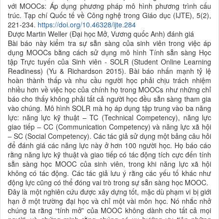
với MOOCs: Áp dụng phương pháp mô hình phương trình cấu
trúc. Tạp chí Quốc tế về Công nghệ trong Giáo dục (IJTE), 5(2),
221-234.
https://doi.org/10.46328/ijte.284
Được Martin Weller (Đại học Mở, Vương quốc Anh) đánh giá
Bài báo này kiểm tra sự sẵn sàng của sinh viên trong việc áp
dụng MOOCs bằng cách sử dụng mô hình Tính sẵn sàng Học
tập Trực tuyến của Sinh viên - SOLR (Student Online Learning
Readiness) (Yu & Richardson 2015). Bài báo nhấn mạnh tỷ lệ
hoàn thành thấp và nhu cầu người học phải chịu trách nhiệm
nhiều hơn về việc học của chính họ trong MOOCs như những chỉ
báo cho thấy không phải tất cả người học đều sẵn sàng tham gia
vào chúng. Mô hình SOLR mà họ áp dụng tập trung vào ba năng
lực: năng lực kỹ thuật – TC (Technical Competency), năng lực
giao tiếp – CC (Communication Competency) và năng lực xã hội
– SC (Social Competency). Các tác giả sử dụng một bảng câu hỏi
để đánh giá các năng lực này ở hơn 100 người học. Họ báo cáo
rằng năng lực kỹ thuật và giao tiếp có tác động tích cực đến tính
sẵn sàng học MOOC của sinh viên, trong khi năng lực xã hội
không có tác động. Các tác giả lưu ý rằng các yếu tố khác như
động lực cũng có thể đóng vai trò trong sự sẵn sàng học MOOC.
Đây là một nghiên cứu được xây dựng tốt, mặc dù phạm vi bị giới
hạn ở một trường đại học và chỉ một vài môn học. Nó nhắc nhở
chúng ta rằng “tính mở” của MOOC không dành cho tất cả mọi