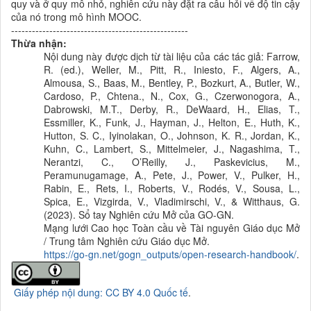
quy và ở quy mô nhỏ, nghiên cứu này đặt ra câu hỏi về độ tin cậy
của nó trong mô hình MOOC.
---------------------------------------------------
Thừa nhận:
Nội dung này được dịch từ tài liệu của các tác giả: Farrow,
R. (ed.), Weller, M., Pitt, R., Iniesto, F., Algers, A.,
Almousa, S., Baas, M., Bentley, P., Bozkurt, A., Butler, W.,
Cardoso, P., Chtena., N., Cox, G., Czerwonogora, A.,
Dabrowski, M.T., Derby, R., DeWaard, H., Elias, T.,
Essmiller, K., Funk, J., Hayman, J., Helton, E., Huth, K.,
Hutton, S. C., Iyinolakan, O., Johnson, K. R., Jordan, K.,
Kuhn, C., Lambert, S., Mittelmeier, J., Nagashima, T.,
Nerantzi, C., O’Reilly, J., Paskevicius, M.,
Peramunugamage, A., Pete, J., Power, V., Pulker, H.,
Rabin, E., Rets, I., Roberts, V., Rodés, V., Sousa, L.,
Spica, E., Vizgirda, V., Vladimirschi, V., & Witthaus, G.
(2023). Sổ tay Nghiên cứu Mở của GO-GN.
Mạng lưới Cao học Toàn cầu về Tài nguyên Giáo dục Mở
/ Trung tâm Nghiên cứu Giáo dục Mở.
https://go-gn.net/gogn_outputs/open-research-handbook/
.
Giấy phép nội dung: CC BY 4.0 Quốc tế
.