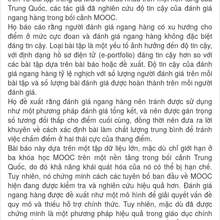
Trung Quốc, các tác giả đã nghiên cứu độ tin cậy của đánh giá
ngang hàng trong bối cảnh MOOC.
Họ báo cáo rằng người đánh giá ngang hàng có xu hướng cho
điểm ở mức cực đoan và đánh giá ngang hàng không đặc biệt
đáng tin cậy. Loại bài tập là một yếu tố ảnh hưởng đến độ tin cậy,
với định dạng hồ sơ điện tử (e-portfolio) đáng tin cậy hơn so với
các bài tập dựa trên bài báo hoặc đề xuất. Độ tin cậy của đánh
giá ngang hàng tỷ lệ nghịch với số lượng người đánh giá trên mỗi
bài tập và số lượng bài đánh giá được hoàn thành trên mỗi người
đánh giá.
Họ đề xuất rằng đánh giá ngang hàng nên tránh được sử dụng
như một phương pháp đánh giá tổng kết, và nên được gán trọng
số tương đối thấp cho điểm cuối cùng, đồng thời nên đưa ra lời
khuyên về cách xác định bài làm chất lượng trung bình để tránh
việc chấm điểm ở hai thái cực của thang điểm.
Bài báo này dựa trên một tập dữ liệu lớn, mặc dù chỉ giới hạn ở
ba khóa học MOOC trên một nền tảng trong bối cảnh Trung
Quốc, do đó khả năng khái quát hóa của nó có thể bị hạn chế.
Tuy nhiên, nó chứng minh cách các tuyên bố ban đầu về MOOC
hiện đang được kiểm tra và nghiên cứu hiệu quả hơn. Đánh giá
ngang hàng được đề xuất như một mô hình để giải quyết vấn đề
quy mô và thiếu hỗ trợ chính thức. Tuy nhiên, mặc dù đã được
chứng minh là một phương pháp hiệu quả trong giáo dục chính