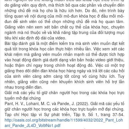
do giảng viên quy định, mà thích bỏ qua các phần và chuyển đến
những chủ đề mà họ cho là hữu ích hơn. Do đó, nên trình bày
tổng quan về nội dung của mỗi mô-đun khóa học ở đầu mỗi mô-
đun để sinh viên có thể chọn những chủ đề mà họ quan tâm.
Giảng viên nên xem xét bản chất cụ thể của khóa học, chuyên
ngành mà nó thuộc về và khả năng tập trung của đối tượng mục
tiêu khi xác định độ dài của video.
Bài tập đánh giá là một điểm kiểm tra mà sinh viên muốn đạt kết
quả tốt trong khóa học cần thực hiện nhiều lần. Việc xem xét các
khái niệm mà giảng viên muốn nhấn mạnh có thể được tích hợp
vào hoạt động đánh giá dưới dạng văn bản hoặc video giới thiệu,
hoặc thậm chí ngay trong chính hoạt động đó. Việc có một trợ
giảng theo dõi diễn đàn khóa học hàng ngày và trả lời các câu hỏi
của sinh viên càng sớm càng tốt cũng vô cùng hữu ích. Tuy
nhiên, giảng viên cũng nên khuyến khích sinh viên hỗ trợ lẫn
nhau trong diễn đàn.
Giải mã các yếu tố giữ chân người học trong các khóa học trực
tuyến mở đại chúng
Pant, H. V., Lohani, M. C. và Pande, J. (2022). Giải mã các yếu tố
giữ chân người học trong các khóa học trực tuyến mở đại chúng.
Tạp chí Học tập vì Sự phát triển, Tập 9, Số 1, trang 37-54.
http://oasis.col.org/bitstream/handle/11599/4032/2022_Pant_Loh
ani_Pande_JL4D_Vol9No1.pdf