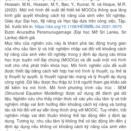
Hossain, M.N., Hossain, M.Y., Bao, Y., Kumar, N. và Hoque, M.R.
(2022). Một mô hình đề xuất để thiết kế MOOCs thông qua lăng
kính giải quyết khoảng cách kỹ năng của sinh viên tốt nghiệp.
Giáo dục Đại học, Kỹ năng và Học tập dựa trên công việc, Tập.
Số. trước khi in.
https://doi.org/10.1108/HESWBL-04-2021-0070
Được Anuradha Peramunugamage (Đại học Mở Sri Lanka, Sri
Lanka) đánh giá
Mục tiêu của nghiên cứu này là khám phá tác động trung gian
của nhu cầu tâm lý và trải nghiệm nhập vai đối với khoảng cách
kỹ năng của sinh viên tốt nghiệp trong ý định áp dụng các khóa
học trực tuyến mở đại chúng (MOOCs) và đề xuất một mô hình
mới cho nhà phát triển khóa học. Mô hình nghiên cứu đề xuất
được thiết lập bằng cách kết hợp hai mô hình lý thuyết, cụ thể là
lý thuyết tự quyết, lý thuyết ngoại tác mạng và lý thuyết áp dụng
công nghệ. Dữ liệu được thu thập từ 318 người tham gia khảo sát
để kiểm tra mô hình. Mô hình phương trình cấu trúc - SEM
(Structural Equation Modelling) được sử dụng để đánh giá dữ
liệu. Nghiên cứu cho thấy nhận thức về các yêu cầu tâm lý và trải
nghiệm nhập vai ảnh hưởng đến khoảng cách kỹ năng và tương
tác xã hội đối với sự sẵn lòng thích ứng với MOOC. Tuy nhiên, trải
nghiệm nhập vai đơn thuần không thể tác động đến ý định áp
dụng. Tương tự, nhu cầu tâm lý không thể có tác động lớn đến ý
định áp dụng nếu không có khoảng cách kỹ năng của sinh viên