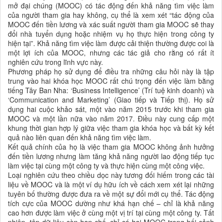
mở đại chúng (MOOC) có tác động đến khả năng tìm việc làm
của người tham gia hay không, cụ thể là xem xét “tác động của
MOOC đến tiền lương và xác suất người tham gia MOOC sẽ thay
đổi nhà tuyển dụng hoặc nhiệm vụ họ thực hiện trong công ty
hiện tại”. Khả năng tìm việc làm được cải thiện thường được coi là
một lợi ích của MOOC, nhưng các tác giả cho rằng có rất ít
nghiên cứu trong lĩnh vực này.
Phương pháp họ sử dụng để điều tra những câu hỏi này là tập
trung vào hai khóa học MOOC rất chú trọng đến việc làm bằng
tiếng Tây Ban Nha: ‘Business Intelligence’ (Trí tuệ kinh doanh) và
‘Communication and Marketing’ (Giao tiếp và Tiếp thị). Họ sử
dụng hai cuộc khảo sát, một vào năm 2015 trước khi tham gia
MOOC và một lần nữa vào năm 2017. Điều này cung cấp một
khung thời gian hợp lý giữa việc tham gia khóa học và bất kỳ kết
quả nào liên quan đến khả năng tìm việc làm.
Kết quả chính của họ là việc tham gia MOOC không ảnh hưởng
đến tiền lương nhưng làm tăng khả năng người lao động tiếp tục
làm việc tại cùng một công ty và thực hiện cùng một công việc.
Loại nghiên cứu theo chiều dọc này tương đối hiếm trong các tài
liệu về MOOC và là một ví dụ hữu ích về cách xem xét lại những
tuyên bố thường được đưa ra về một sự đổi mới cụ thể. Tác động
tích cực của MOOC dường như khá hạn chế – chỉ là khả năng
cao hơn được làm việc ở cùng một vị trí tại cùng một công ty. Tất
nhiên, tập dữ liệu còn hạn chế, chỉ có hai MOOC trong bối cảnh