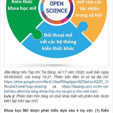
(Bài đăng trên Tạp chí Tia Sáng, số 1
7
năm 2022, xuất bản ngày
05/0
9
/2022, các trang
19
-2
1
. Phiên bản điện tử có tại địa chỉ:
https://drive.google.com/file/d/1IteaRSegdgqmSZGwUcnfQZD_7J
RcubsO/view?usp=sharing
và
https://tiasang.com.vn/tin-noi-
bat/tieu-diem/ha-tang-khoa-hoc-mo-va-goi-y-cho-viet-nam/
Lưu ý
: Phiên bản trên blog c
ó
chút khác biệt với phiên bản được
biên tập trên tạp chí!
)
Khoa học Mở được phát triển dựa vào 4 trụ cột: (1) Kiến