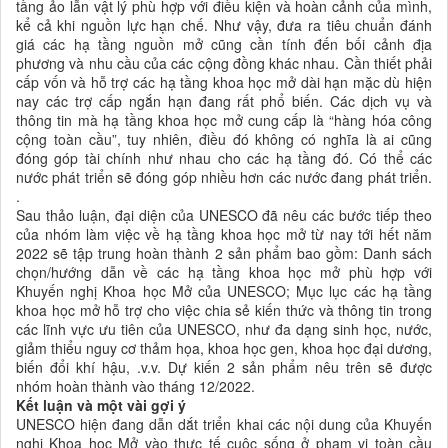
tầng ảo lẫn vật lý phù hợp với điều kiện và hoàn cảnh của mình,
kể cả khi nguồn lực hạn chế. Như vậy, đưa ra tiêu chuẩn đánh
giá các hạ tầng nguồn mở cũng cần tính đến bối cảnh địa
phương và nhu cầu của các cộng đồng khác nhau. Cần thiết phải
cấp vốn và hỗ trợ các hạ tầng khoa học mở dài hạn mặc dù hiện
nay các trợ cấp ngắn hạn đang rất phổ biến. Các dịch vụ và
thông tin mà hạ tầng khoa học mở cung cấp là “hàng hóa công
cộng toàn cầu”, tuy nhiên, điều đó không có nghĩa là ai cũng
đóng góp tài chính như nhau cho các hạ tầng đó. Có thể các
nước phát triển sẽ đóng góp nhiều hơn các nước đang phát triển.
.
Sau thảo luận, đại diện của UNESCO đã nêu các bước tiếp theo
của nhóm làm việc về hạ tầng khoa học mở từ nay tới hết năm
2022 sẽ tập trung hoàn thành 2 sản phẩm bao gồm: Danh sách
chọn/hướng dẫn về các hạ tầng khoa học mở phù hợp với
Khuyến nghị Khoa học Mở của UNESCO; Mục lục các hạ tầng
khoa học mở hỗ trợ cho việc chia sẻ kiến thức và thông tin trong
các lĩnh vực ưu tiên của UNESCO, như đa dạng sinh học, nước,
giảm thiểu nguy cơ thảm họa, khoa học gen, khoa học đại dương,
biến đổi khí hậu, .v.v. Dự kiến 2 sản phẩm nêu trên sẽ được
nhóm hoàn thành vào tháng 12/2022.
Kết luận và một vài gợi ý
UNESCO hiện đang dẫn dắt triển khai các nội dung của Khuyến
nghị Khoa học Mở vào thực tế cuộc sống ở phạm vi toàn cầu