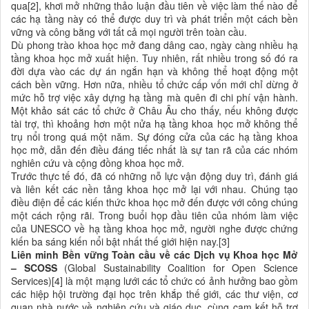
qua[2], khơi mở những thảo luận đầu tiên về việc làm thế nào để
các hạ tầng này có thể được duy trì và phát triển một cách bền
vững và công bằng với tất cả mọi người trên toàn cầu.
Dù phong trào khoa học mở đang dâng cao, ngày càng nhiều hạ
tầng khoa học mở xuất hiện. Tuy nhiên, rất nhiều trong số đó ra
đời dựa vào các dự án ngắn hạn và không thể hoạt động một
cách bền vững. Hơn nữa, nhiều tổ chức cấp vốn mới chỉ dừng ở
mức hỗ trợ việc xây dựng hạ tầng mà quên đi chi phí vận hành.
Một khảo sát các tổ chức ở Châu Âu cho thấy, nếu không được
tài trợ, thì khoảng hơn một nửa hạ tầng khoa học mở không thể
trụ nổi trong quá một năm. Sự đóng cửa của các hạ tầng khoa
học mở, dẫn đến điều đáng tiếc nhất là sự tan rã của các nhóm
nghiên cứu và cộng đồng khoa học mở.
Trước thực tế đó, đã có những nỗ lực vận động duy trì, đánh giá
và liên kết các nền tảng khoa học mở lại với nhau. Chúng tạo
điều điện để các
kiến thức khoa học mở
đến được với công chúng
một cách rộng rãi. Trong buổi họp đầu tiên của nhóm làm việc
của UNESCO về hạ tầng khoa học mở, người nghe được chứng
kiến ba sáng kiến nổi bật nhất thế giới hiện nay.[3]
Liên minh Bền vững Toàn cầu về các Dịch vụ Khoa học Mở
– SCOSS
(Global Sustainability Coalition for Open Science
Services)[4] là một mạng lưới các tổ chức có ảnh hưởng bao gồm
các hiệp hội trường đại học trên khắp thế giới, các thư viện, cơ
quan nhà nước về nghiên cứu và giáo dục, cùng cam kết hỗ trợ