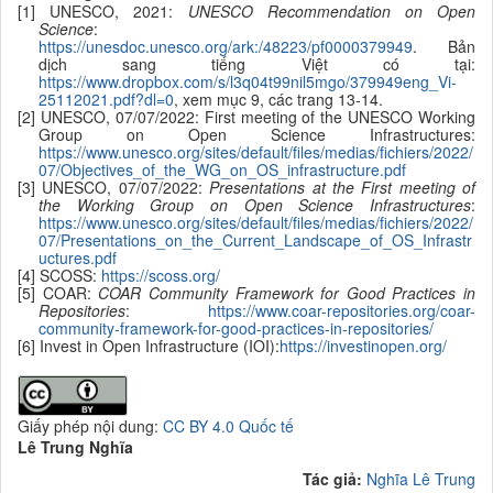
[1] UNESCO, 2021:
UNESCO Recommendation on Open
Science
:
https://unesdoc.unesco.org/ark:/48223/pf0000379949
. Bản
dịch sang tiếng Việt có tại:
https://www.dropbox.com/s/l3q04t99nil5mgo/379949eng_Vi-
25112021.pdf?dl=0
, xem mục 9, các trang 13-14.
[2] UNESCO, 07/07/2022: First meeting of the UNESCO Working
Group on Open Science Infrastructures:
https://www.unesco.org/sites/default/files/medias/fichiers/2022/
07/Objectives_of_the_WG_on_OS_infrastructure.pdf
[3] UNESCO, 07/07/2022:
Presentations at the First meeting of
the Working Group on Open Science Infrastructures
:
https://www.unesco.org/sites/default/files/medias/fichiers/2022/
07/Presentations_on_the_Current_Landscape_of_OS_Infrastr
uctures.pdf
[4] SCOSS:
https://scoss.org/
[5] COAR:
COAR Community Framework for Good Practices in
Repositories
:
https://www.coar-repositories.org/coar-
community-framework-for-good-practices-in-repositories/
[6] Invest in Open Infrastructure (IOI):
https://investinopen.org/
Giấy phép nội dung:
CC BY 4.0 Quốc tế
Lê Trung Nghĩa
Tác giả:
Nghĩa Lê Trung