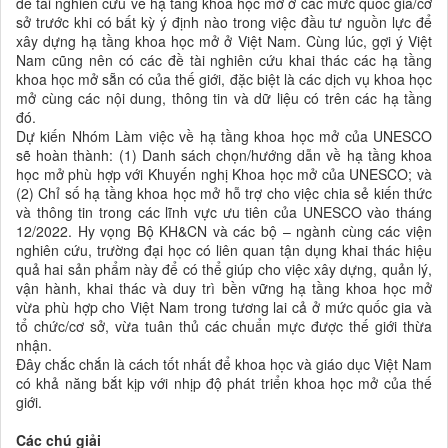
đề tài nghiên cứu về hạ tầng khoa học mở ở các mức quốc gia/cơ
sở trước khi có bất kỳ ý định nào trong việc đầu tư nguồn lực để
xây dựng hạ tầng khoa học mở ở Việt Nam. Cùng lúc, gợi ý Việt
Nam cũng nên có các đề tài nghiên cứu khai thác các hạ tầng
khoa học mở sẵn có của thế giới, đặc biệt là các dịch vụ khoa học
mở cùng các nội dung, thông tin và dữ liệu có trên các hạ tầng
đó.
Dự kiến Nhóm Làm việc về hạ tầng khoa học mở của UNESCO
sẽ hoàn thành: (1) Danh sách chọn/hướng dẫn về hạ tầng khoa
học mở phù hợp với Khuyến nghị Khoa học mở của UNESCO; và
(2) Chỉ số hạ tầng khoa học mở hỗ trợ cho việc chia sẻ kiến thức
và thông tin trong các lĩnh vực ưu tiên của UNESCO vào tháng
12/2022. Hy vọng Bộ KH&CN và các bộ – ngành cùng các viện
nghiên cứu, trường đại học có liên quan tận dụng khai thác hiệu
quả hai sản phẩm này để có thể giúp cho việc xây dựng, quản lý,
vận hành, khai thác và duy trì bền vững hạ tầng khoa học mở
vừa phù hợp cho Việt Nam trong tương lai cả ở mức quốc gia và
tổ chức/cơ sở, vừa tuân thủ các chuẩn mực được thế giới thừa
nhận.
Đây chắc chắn là cách tốt nhất để khoa học và giáo dục Việt Nam
có khả năng bắt kịp với nhịp độ phát triển khoa học mở của thế
giới.
Các chú giải