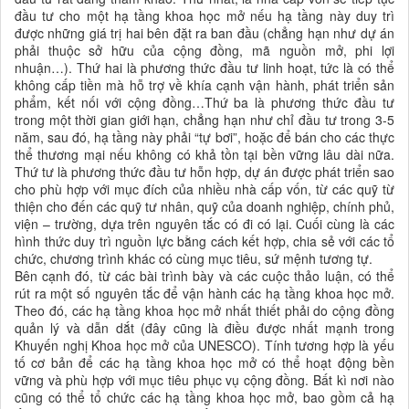
đầu tư cho một hạ tầng khoa học mở nếu hạ tầng này duy trì
được những giá trị hai bên đặt ra ban đầu (chẳng hạn như dự án
phải thuộc sở hữu của cộng đồng, mã nguồn mở, phi lợi
nhuận…). Thứ hai là phương thức đầu tư linh hoạt, tức là có thể
không cấp tiền mà hỗ trợ về khía cạnh vận hành, phát triển sản
phẩm, kết nối với cộng đồng…Thứ ba là phương thức đầu tư
trong một thời gian giới hạn, chẳng hạn như chỉ đầu tư trong 3-5
năm, sau đó, hạ tầng này phải “tự bơi”, hoặc để bán cho các thực
thể thương mại nếu không có khả tồn tại bền vững lâu dài nữa.
Thứ tư là phương thức đầu tư hỗn hợp, dự án được phát triển sao
cho phù hợp với mục đích của nhiều nhà cấp vốn, từ các quỹ từ
thiện cho đến các quỹ tư nhân, quỹ của doanh nghiệp, chính phủ,
viện – trường, dựa trên nguyên tắc có đi có lại. Cuối cùng là các
hình thức duy trì nguồn lực bằng cách kết hợp, chia sẻ với các tổ
chức, chương trình khác có cùng mục tiêu, sứ mệnh tương tự.
Bên cạnh đó, từ các bài trình bày và các cuộc thảo luận, có thể
rút ra một số nguyên tắc để vận hành các hạ tầng khoa học mở.
Theo đó, các hạ tầng khoa học mở nhất thiết phải do cộng đồng
quản lý và dẫn dắt (đây cũng là điều được nhất mạnh trong
Khuyến nghị Khoa học mở của UNESCO). Tính tương hợp là yếu
tố cơ bản để các hạ tầng khoa học mở có thể hoạt động bền
vững và phù hợp với mục tiêu phục vụ cộng đồng. Bất kì nơi nào
cũng có thể tổ chức các hạ tầng khoa học mở, bao gồm cả hạ