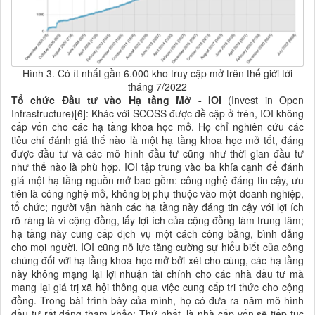
Hình 3. Có ít nhất gần 6.000 kho truy cập mở trên thế giới tới
tháng 7/2022
Tổ chức Đầu tư vào Hạ tầng Mở - IOI
(Invest in Open
Infrastructure)[6]: Khác với SCOSS được đề cập ở trên, IOI không
cấp vốn cho các hạ tầng khoa học mở. Họ chỉ nghiên cứu các
tiêu chí đánh giá thế nào là một hạ tầng khoa học mở tốt, đáng
được đầu tư và các mô hình đầu tư cũng như thời gian đầu tư
như thế nào là phù hợp. IOI tập trung vào ba khía cạnh để đánh
giá một hạ tầng nguồn mở bao gồm: công nghệ đáng tin cậy, ưu
tiên là công nghệ mở, không bị phụ thuộc vào một doanh nghiệp,
tổ chức; người vận hành các hạ tầng này đáng tin cậy với lợi ích
rõ ràng là vì cộng đồng, lấy lợi ích của cộng đồng làm trung tâm;
hạ tầng này cung cấp dịch vụ một cách công bằng, bình đẳng
cho mọi người. IOI cũng nỗ lực tăng cường sự hiểu biết của công
chúng đối với hạ tầng khoa học mở bởi xét cho cùng, các hạ tầng
này không mạng lại
lợi nhuận
tài chính cho các nhà đầu tư mà
mang lại giá trị xã hội thông qua việc cung cấp tri thức cho cộng
đồng. Trong bài trình bày của mình, họ có đưa ra năm mô hình
đầu tư rất đáng tham khảo: Thứ nhất, là nhà cấp vốn sẽ tiếp tục