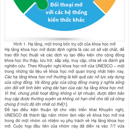
Hình 1. Hạ tầng, một trong bốn trụ cột của khoa học mở
Hạ tầng khoa học mở được định nghĩa là các cơ sở vật chất, để
trao đổi học thuật và các dịch vụ tạo điều kiện cho cộng đồng
khoa học thu thập, lưu trữ, sắp xếp, truy cập, chia sẻ và đánh giá
nghiên cứu. Theo Khuyến nghị khoa học mở của UNESCO – một
trong những tài liệu về khoa học mở quan trọng nhất hiện nay,
Các hạ tầng khoa học mở thường là kết quả các nỗ lực xây dựng
của cộng đồng. Và đóng góp của cộng đồng mang ý nghĩa sống
còn đối với tính bền vững dài hạn của các hạ tầng khoa học mở.
Vì thế, chúng phải hoạt động không vì lợi nhuận, được đảm bảo
truy cập được thường xuyên và không có hạn chế cho tất cả công
chúng ở mức độ lớn nhất có thể
[1].
Để tạo điều kiện thuận lợi cho việc triển khai Khuyến nghị,
UNESCO đã thành lập năm nhóm làm việc về khoa học mở mà
trong đó một nhóm có nhiệm vụ phụ trách về Hạ tầng khoa học
mở. Cuộc họp đầu tiên của nhóm này đã diễn ra vào 7/7 vừa