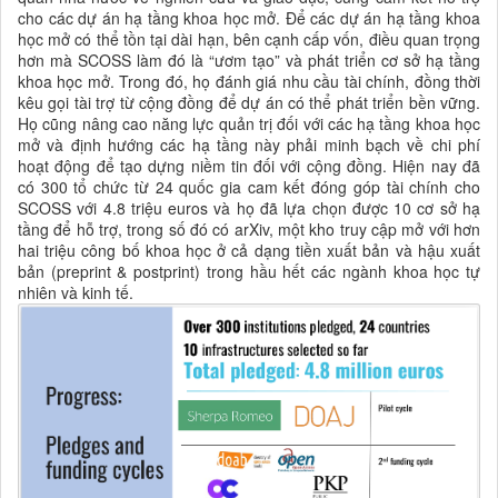
cho các dự án hạ tầng khoa học mở. Để các dự án hạ tầng khoa
học mở có thể tồn tại dài hạn, bên cạnh cấp vốn, điều quan trọng
hơn mà SCOSS làm đó là “ươm tạo” và phát triển cơ sở hạ tầng
khoa học mở. Trong đó, họ đánh giá nhu cầu tài chính, đồng thời
kêu gọi tài trợ từ cộng đồng để dự án có thể phát triển bền vững.
Họ cũng nâng cao năng lực quản trị đối với các hạ tầng khoa học
mở và định hướng các hạ tầng này phải minh bạch về chi phí
hoạt động để tạo dựng niềm tin đối với cộng đồng. Hiện nay đã
có 300 tổ chức từ 24 quốc gia cam kết đóng góp tài chính cho
SCOSS với 4.8 triệu euros và họ đã lựa chọn được 10 cơ sở hạ
tầng để hỗ trợ, trong số đó có arXiv, một kho truy cập mở với hơn
hai triệu công bố khoa học ở cả dạng tiền xuất bản và hậu xuất
bản (preprint & postprint) trong hầu hết các ngành khoa học tự
nhiên và kinh tế.