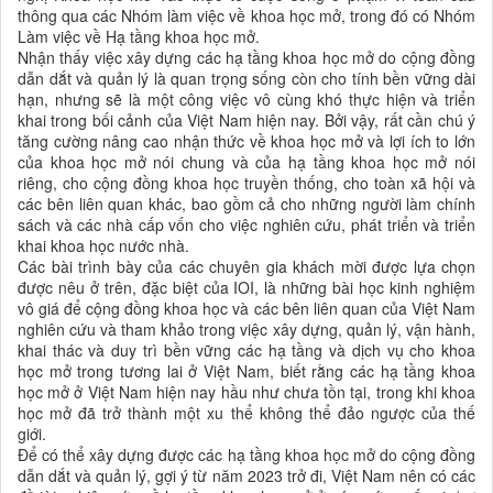
thông qua các Nhóm làm việc về khoa học mở, trong đó có Nhóm
Làm việc về Hạ tầng khoa học mở.
Nhận thấy việc xây dựng các hạ tầng khoa học mở do cộng đồng
dẫn dắt và quản lý là quan trọng sống còn cho tính bền vững dài
hạn, nhưng sẽ là một công việc vô cùng khó thực hiện và triển
khai trong bối cảnh của Việt Nam hiện nay. Bởi vậy, rất cần chú ý
tăng cường nâng cao nhận thức về khoa học mở và lợi ích to lớn
của khoa học mở nói chung và của hạ tầng khoa học mở nói
riêng, cho cộng đồng khoa học truyền thống, cho toàn xã hội và
các bên liên quan khác, bao gồm cả cho những người làm chính
sách và các nhà cấp vốn cho việc nghiên cứu, phát triển và triển
khai khoa học nước nhà.
Các bài trình bày của các chuyên gia khách mời được lựa chọn
được nêu ở trên, đặc biệt của IOI, là những bài học kinh nghiệm
vô giá để cộng đồng khoa học và các bên liên quan của Việt Nam
nghiên cứu và tham khảo trong việc xây dựng, quản lý, vận hành,
khai thác và duy trì bền vững các hạ tầng và dịch vụ cho khoa
học mở trong tương lai ở Việt Nam, biết rằng các hạ tầng khoa
học mở ở Việt Nam hiện nay hầu như chưa tồn tại, trong khi khoa
học mở đã trở thành một xu thể không thể đảo ngược của thế
giới.
Để có thể xây dựng được các hạ tầng khoa học mở do cộng đồng
dẫn dắt và quản lý, gợi ý từ năm 2023 trở đi, Việt Nam nên có các