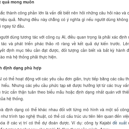
ết quả mong muốn
hắc thành công phần lớn là vấn đề biết nên hỏi những câu hỏi nào và 
hiệu quả. Nhưng điều này chẳng có ý nghĩa gì nếu người dùng không 
 ngay từ đầu.
người dùng tương tác với công cụ AI, điều quan trọng là phải xác định
 tác và phát triển phác thảo rõ ràng về kết quả dự kiến trước. Lê
ết định mục tiêu cần đạt được, đối tượng cần biết và bất kỳ hành 
nào mà hệ thống phải thực hiện.
nh định dạng phù hợp
I có thể hoạt động với các yêu cầu đơn giản, trực tiếp bằng các câu t
 hiểu. Nhưng các yêu cầu phức tạp sẽ được hưởng lợi từ các truy vấn
ấu trúc cẩn thận tuân theo biểu mẫu hoặc định dạng nhất quán với thiế
của hệ thống.
và định dạng có thể khác nhau đối với từng mô hình và một số công
như trình tạo nghệ thuật, có thể có cấu trúc ưu tiên liên quan đến việ
óa ở các vị trí có thể dự đoán được. Ví dụ: công ty Kajabi
đề xuất
đ