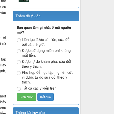
, mô
à cụ
 vào
Thăm dò ý kiến
Bạn quan tâm gì nhất ở mã nguồn
mở?
n AI
Liên tục được cải tiến, sửa đổi
ó xử
bởi cả thế giới.
Được sử dụng miễn phí không
mất tiền.
 tạp
Được tự do khám phá, sửa đổi
 Hãy
theo ý thích.
ịnh,
Phù hợp để học tập, nghiên cứu
vì được tự do sửa đổi theo ý
thích.
Tất cả các ý kiến trên
 một
 bảy
 cầu
Thống kê truy cập
điểm