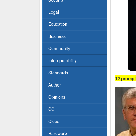
Legal
Education
Business
Community
Interoperability
Standards
12 prompt
Author
Opinions
CC
Cloud
Hardware