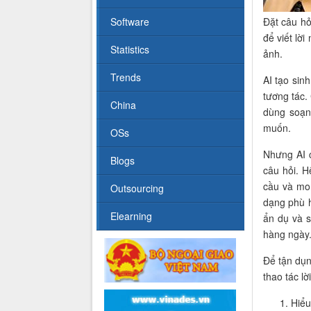
Đặt câu hỏ
Software
để viết lời
Statistics
ảnh.
Trends
AI tạo sin
tương tác.
China
dùng soạn
muốn.
OSs
Nhưng AI c
Blogs
câu hỏi. H
cầu và mo
Outsourcing
dạng phù h
Elearning
ẩn dụ và s
hàng ngày
Để tận dụn
thao tác l
Hiểu