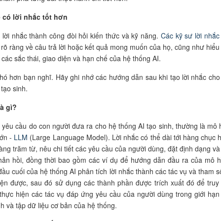
 có lời nhắc tốt hơn
a lời nhắc thành công đòi hỏi kiến thức và kỹ năng.
Các kỹ sư lời nhắc
 rõ ràng về câu trả lời hoặc kết quả mong muốn của họ, cũng như hiểu 
 các sắc thái, giao diện và hạn chế của hệ thống AI.
hó hơn bạn nghĩ. Hãy ghi nhớ các hướng dẫn sau khi tạo lời nhắc cho
tạo sinh.
à gì?
à yêu cầu do con người đưa ra cho hệ thống AI tạo sinh, thường là mô 
lớn -
LLM
(Large Language Model). Lời nhắc có thể dài tới hàng chục 
àng trăm từ, nêu chi tiết các yêu cầu của người dùng, đặt định dạng và 
hản hồi, đồng thời bao gồm các ví dụ để hướng dẫn đầu ra của mô h
đầu cuối của hệ thống AI phân tích lời nhắc thành các tác vụ và tham s
iện được, sau đó sử dụng các thành phần được trích xuất đó để truy
 thực hiện các tác vụ đáp ứng yêu cầu của người dùng trong giới hạn
h và tập dữ liệu cơ bản của hệ thống.