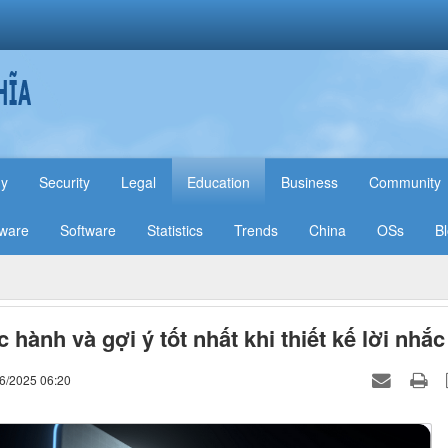
hy
Security
Legal
Education
Business
Community
ware
Software
Statistics
Trends
China
OSs
B
 hành và gợi ý tốt nhất khi thiết kế lời nhắc
06/2025 06:20