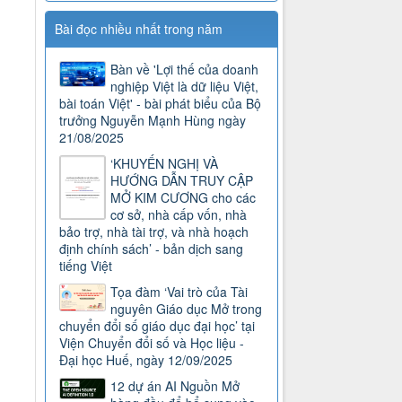
Bài đọc nhiều nhất trong năm
Bàn về 'Lợi thế của doanh
nghiệp Việt là dữ liệu Việt,
bài toán Việt' - bài phát biểu của Bộ
trưởng Nguyễn Mạnh Hùng ngày
21/08/2025
‘KHUYẾN NGHỊ VÀ
HƯỚNG DẪN TRUY CẬP
MỞ KIM CƯƠNG cho các
cơ sở, nhà cấp vốn, nhà
bảo trợ, nhà tài trợ, và nhà hoạch
định chính sách’ - bản dịch sang
tiếng Việt
Tọa đàm ‘Vai trò của Tài
nguyên Giáo dục Mở trong
chuyển đổi số giáo dục đại học’ tại
Viện Chuyển đổi số và Học liệu -
Đại học Huế, ngày 12/09/2025
12 dự án AI Nguồn Mở