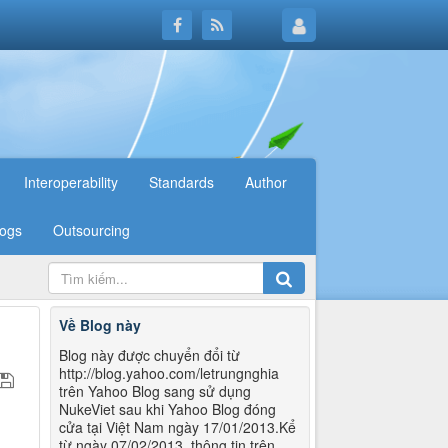
Interoperability
Standards
Author
logs
Outsourcing
Về Blog này
Blog này được chuyển đổi từ
http://blog.yahoo.com/letrungnghia
trên Yahoo Blog sang sử dụng
NukeViet sau khi Yahoo Blog đóng
cửa tại Việt Nam ngày 17/01/2013.Kể
từ ngày 07/02/2013, thông tin trên