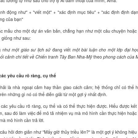
hắc tương tự như sau cho trợ lý AI đàm thoại của mình, Ama:
nh động như" + "viết một" + "xác định mục tiêu" + "xác định định dạn
ng của bạn"
hắc mẫu cho một dự án văn bản, chẳng hạn như một câu chuyện hoặc
ể giống như sau:
g như
một giáo sư lịch sử
đang viết
một bài luận cho một lớp đại họ
ối cảnh chi tiết về Chiến tranh Tây Ban Nha-Mỹ
theo
phong cách của 
các yêu cầu rõ ràng, cụ thể
hải là nhà ngoại cảm hay thần giao cách cảm; hệ thống chỉ có thể 
rên những gì nó có thể diễn giải từ một gợi ý nhất định.
 các yêu cầu rõ ràng, cụ thể và có thể thực hiện được. Hiểu được kết
, sau đó làm việc để mô tả nhiệm vụ mà mô hình cần thực hiện hoặc
mà mô hình cần trả lời.
 câu hỏi đơn giản như "Mấy giờ thủy triều lên?" là một gợi ý không hiệu