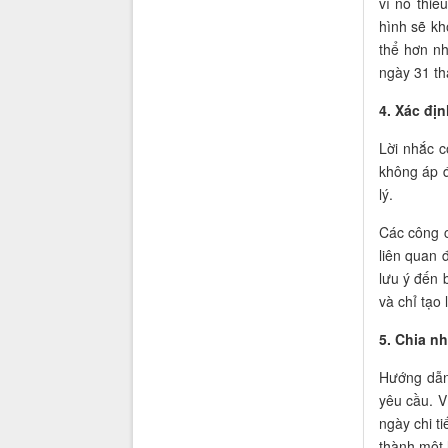
vì nó thiế
hình sẽ kh
thể hơn nh
ngày 31 t
4. Xác địn
Lời nhắc có
không áp đ
lý.
Các công c
liên quan 
lưu ý đến 
và chỉ tạo 
5. Chia n
Hướng dẫn
yêu cầu. V
ngày chi t
thành một 