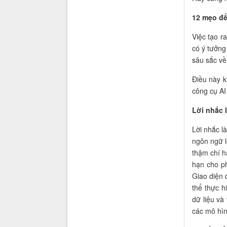
12 mẹo để
Việc tạo r
có ý tưởng
sâu sắc về
Điều này k
công cụ AI 
Lời nhắc l
Lời nhắc l
ngôn ngữ 
thậm chí h
hạn cho p
Giao diện 
thể thực h
dữ liệu và
các mô hìn