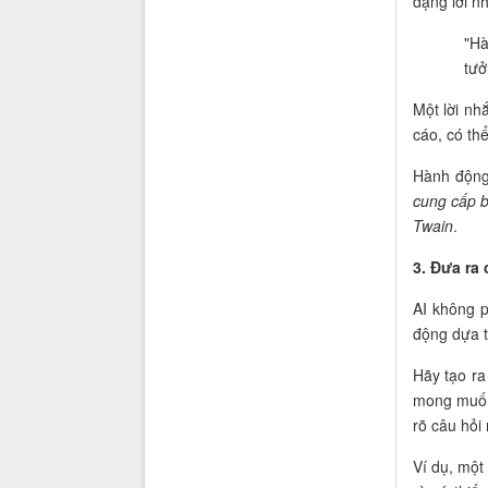
dạng lời n
"Hà
tưở
Một lời n
cáo, có th
Hành độn
cung cấp b
Twain
.
3. Đưa ra 
AI không p
động dựa t
Hãy tạo ra
mong muốn
rõ câu hỏi 
Ví dụ, một