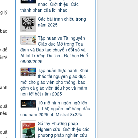
nhắc. Giới thiệu. Các
thành phần của lời nhắc
g lý
Các bài trình chiếu trong
năm 2025
 báo
Tập huấn về Tài nguyên
Giáo dục Mở trong Tọa
c
để
đàm và Đào tạo chuyển đổi số và
AI tại Trường Du lịch - Đại học Huế,
Mark
08/08/2025
Tập huấn thực hành ‘Khai
thác tài nguyên giáo dục
mở’ cho giáo viên phổ thông, bao
hành
gồm cả giáo viên tiểu học và mầm
non tới hết năm 2025
10 mô hình ngôn ngữ lớn
 quả
(LLM) nguồn mở hàng đầu
 nêu
cho năm 2025. 4. Mistral-8x22b
Sổ tay Phương pháp
Nghiên cứu. Giới thiệu các
 quả
phương pháp nghiên cứu