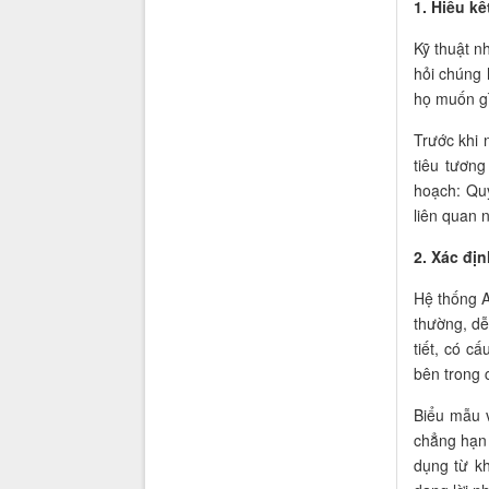
1. Hiểu k
Kỹ thuật n
hỏi chúng 
họ muốn gì
Trước khi 
tiêu tương
hoạch: Quy
liên quan 
2. Xác đị
Hệ thống A
thường, dễ
tiết, có c
bên trong 
Biểu mẫu 
chẳng hạn 
dụng từ kh