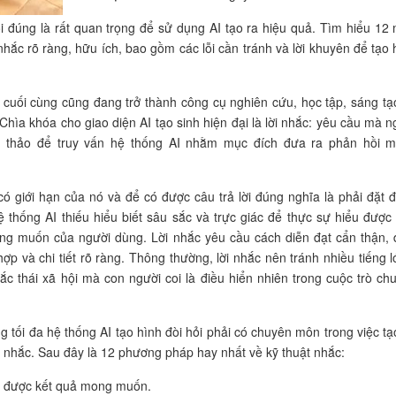
i đúng là rất quan trọng để sử dụng AI tạo ra hiệu quả. Tìm hiểu 12
 nhắc rõ ràng, hữu ích, bao gồm các lỗi cần tránh và lời khuyên để tạo 
h cuối cùng cũng đang trở thành công cụ nghiên cứu, học tập, sáng tạ
 Chìa khóa cho giao diện AI tạo sinh hiện đại là lời nhắc: yêu cầu mà n
 thảo để truy vấn hệ thống AI nhằm mục đích đưa ra phản hồi 
ó giới hạn của nó và để có được câu trả lời đúng nghĩa là phải đặt 
ệ thống AI thiếu hiểu biết sâu sắc và trực giác để thực sự hiểu được
ng muốn của người dùng. Lời nhắc yêu cầu cách diễn đạt cẩn thận, 
ợp và chi tiết rõ ràng. Thông thường, lời nhắc nên tránh nhiều tiếng l
ắc thái xã hội mà con người coi là điều hiển nhiên trong cuộc trò ch
.
g tối đa hệ thống AI tạo hình đòi hỏi phải có chuyên môn trong việc tạ
ời nhắc. Sau đây là 12 phương pháp hay nhất về kỹ thuật nhắc:
 được kết quả mong muốn.