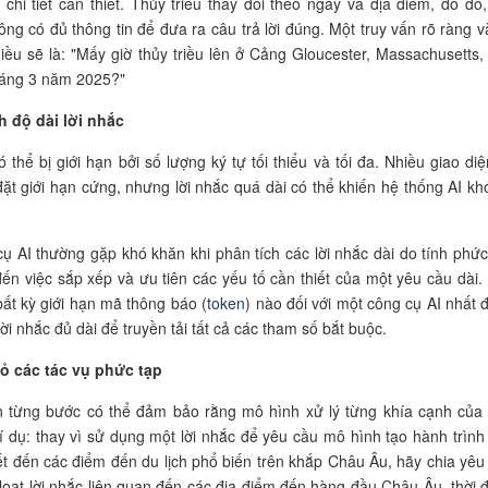
u chi tiết cần thiết. Thủy triều thay đổi theo ngày và địa điểm, do đó
ông có đủ thông tin để đưa ra câu trả lời đúng. Một truy vấn rõ ràng v
iều sẽ là: "Mấy giờ thủy triều lên ở Cảng Gloucester, Massachusetts,
háng 3 năm 2025?"
h độ dài lời nhắc
 thể bị giới hạn bởi số lượng ký tự tối thiểu và tối đa. Nhiều giao diệ
ặt giới hạn cứng, nhưng lời nhắc quá dài có thể khiến hệ thống AI kh
ụ AI thường gặp khó khăn khi phân tích các lời nhắc dài do tính phức
đến việc sắp xếp và ưu tiên các yếu tố cần thiết của một yêu cầu dài.
bất kỳ giới hạn mã thông báo (
token
) nào đối với một công cụ AI nhất đ
lời nhắc đủ dài để truyền tải tất cả các tham số bắt buộc.
hỏ các tác vụ phức tạp
 từng bước có thể đảm bảo rằng mô hình xử lý từng khía cạnh của
í dụ: thay vì sử dụng một lời nhắc để yêu cầu mô hình tạo hành trình
iết đến các điểm đến du lịch phổ biến trên khắp Châu Âu, hãy chia yêu
loạt lời nhắc liên quan đến các địa điểm đến hàng đầu Châu Âu, thời 