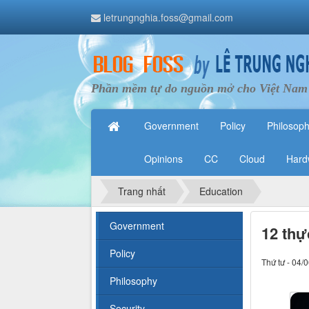
letrungnghia.foss@gmail.com
Phần mềm tự do nguồn mở cho Việt Nam
Government
Policy
Philosop
Opinions
CC
Cloud
Hard
Trang nhất
Education
Government
12 thực
Policy
Thứ tư - 04/
Philosophy
Security