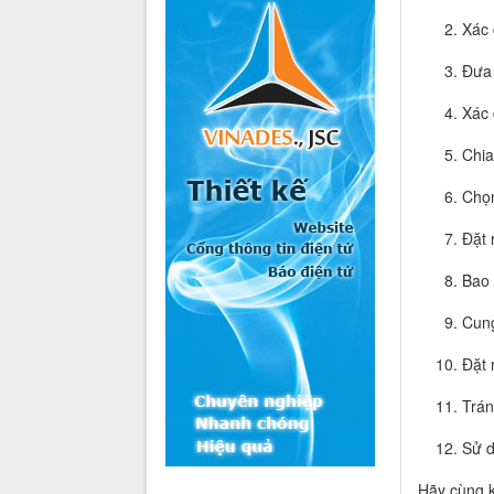
Xác 
Đưa 
Xác 
Chia
Chọn
Đặt 
Bao 
Cung
Đặt 
Trán
Sử d
Hãy cùng k