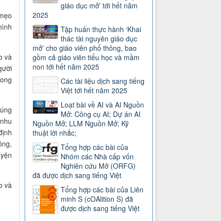
giáo dục mở’ tới hết năm
2025
 mẹo
hình
Tập huấn thực hành ‘Khai
thác tài nguyên giáo dục
mở’ cho giáo viên phổ thông, bao
o và
gồm cả giáo viên tiểu học và mầm
non tới hết năm 2025
gười
mong
Các tài liệu dịch sang tiếng
Việt tới hết năm 2025
Loạt bài về AI và AI Nguồn
đúng
Mở: Công cụ AI; Dự án AI
 nhu
Nguồn Mở; LLM Nguồn Mở; Kỹ
định
thuật lời nhắc;
óng,
Tổng hợp các bài của
uyện
Nhóm các Nhà cấp vốn
Nghiên cứu Mở (ORFG)
đã được dịch sang tiếng Việt
o và
Tổng hợp các bài của Liên
minh S (cOAlition S) đã
được dịch sang tiếng Việt