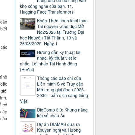
hàng đầu để bổ sung vào
kho công nghệ của bạn. 11.
Hugging Face Transformers
Khóa Thực hành khai thác
cần
Tài nguyên Giáo dục Mở
biết
No2/2025 tại Trường Đại
học Nguyễn Tất Thành, 19 và
26/08/2025. Ngày 1.
 các
Hướng dẫn kỹ thuật lời
nhắc. Kỹ thuật viết lời
nhắc. Lời nhắc Tái Hành động
(ReAct)
hình
Thông cáo báo chí của
hoặc
Liên minh S về Truy cập
Mở trong giai đoạn 2026-
giới
2030 - bản dịch sang tiếng
ình.
Việt
ố có
DigComp 3.0: Khung năng
 cập
lực số châu Âu
 của
Dự án DIAMAS đưa ra
Khuyến nghị và Hướng