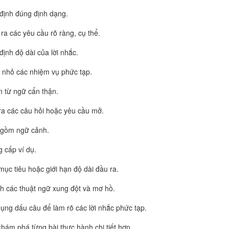
định đúng định dạng.
ra các yêu cầu rõ ràng, cụ thể.
định độ dài của lời nhắc.
 nhỏ các nhiệm vụ phức tạp.
 từ ngữ cẩn thận.
ra các câu hỏi hoặc yêu cầu mở.
gồm ngữ cảnh.
 cấp ví dụ.
mục tiêu hoặc giới hạn độ dài đầu ra.
h các thuật ngữ xung đột và mơ hồ.
ụng dấu câu để làm rõ các lời nhắc phức tạp.
hám phá từng bài thực hành chi tiết hơn.