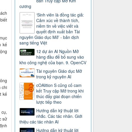
dẫn Truy cập Mở Kim
cương
cách
‘Sinh viên là đồng tác giả:
biết
Cảm xúc về thành tích,
niềm tin về việc viết và
quyết định xuất bản Tài
nguyên Giáo dục Mở’ - bản dịch
 mục
sang tiếng Việt
n kế
động
12 dự án AI Nguồn Mở
hàng đầu để bổ sung vào
kho công nghệ của bạn. 9. OpenCV
Tài nguyên Giáo dục Mở
trong kỷ nguyên AI
hông
cOAlition S củng cố cam
 chi
kết Truy cập Mở trong khi
t kế
thúc đẩy giai đoạn chiến
lược tiếp theo
Hướng dẫn kỹ thuật lời
 cụ,
nhắc. Các tác nhân. Giới
c sử
thiệu các tác nhân AI
ịnh
Hướng dẫn kỹ thuật lời