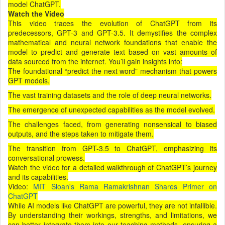
model ChatGPT.
Watch the Video
This video traces the evolution of ChatGPT from its
predecessors, GPT-3 and GPT-3.5. It demystifies the complex
mathematical and neural network foundations that enable the
model to predict and generate text based on vast amounts of
data sourced from the internet. You’ll gain insights into:
The foundational “predict the next word” mechanism that powers
GPT models.
The vast training datasets and the role of deep neural networks.
The emergence of unexpected capabilities as the model evolved.
The challenges faced, from generating nonsensical to biased
outputs, and the steps taken to mitigate them.
The transition from GPT-3.5 to ChatGPT, emphasizing its
conversational prowess.
Watch the video for a detailed walkthrough of ChatGPT’s journey
and its capabilities.
Video:
MIT Sloan's Rama Ramakrishnan Shares Primer on
ChatGPT
While AI models like ChatGPT are powerful, they are not infallible.
By understanding their workings, strengths, and limitations, we
can better integrate them into our teaching methods, ensuring a