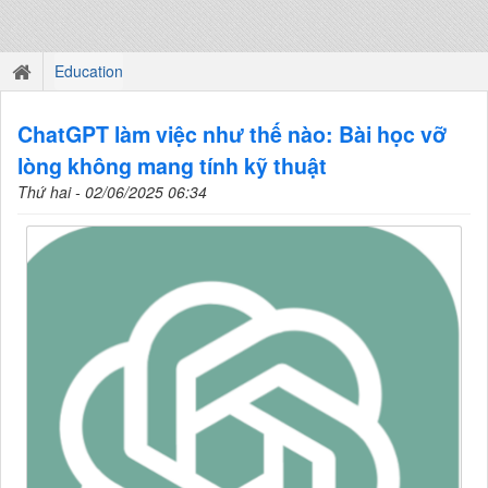
Education
ChatGPT làm việc như thế nào: Bài học vỡ
lòng không mang tính kỹ thuật
Thứ hai - 02/06/2025 06:34