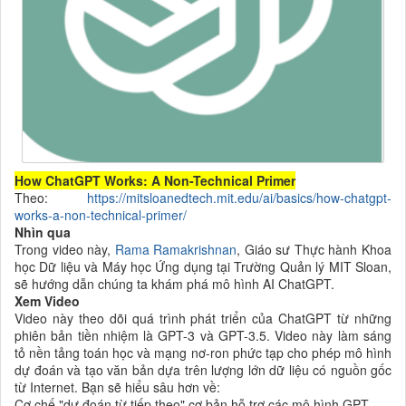
How ChatGPT Works: A Non-Technical Primer
Theo:
https://mitsloanedtech.mit.edu/ai/basics/how-chatgpt-
works-a-non-technical-primer/
Nhìn qua
Trong video này,
Rama Ramakrishnan
, Giáo sư Thực hành Khoa
học Dữ liệu và Máy học Ứng dụng tại Trường Quản lý MIT Sloan,
sẽ hướng dẫn chúng ta khám phá mô hình AI ChatGPT.
Xem Video
Video này theo dõi quá trình phát triển của ChatGPT từ những
phiên bản tiền nhiệm là GPT-3 và GPT-3.5. Video này làm sáng
tỏ nền tảng toán học và mạng nơ-ron phức tạp cho phép mô hình
dự đoán và tạo văn bản dựa trên lượng lớn dữ liệu có nguồn gốc
từ Internet. Bạn sẽ hiểu sâu hơn về:
Cơ chế "dự đoán từ tiếp theo" cơ bản hỗ trợ các mô hình GPT.