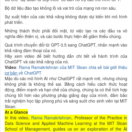
Bộ dữ liệu đào tạo khổng lồ và vai trò của mạng nơ-ron sâu.
Sự xuất hiện của các khả năng không được dự kiến khi mô hình
phát triển.
Những thách thức phải đối mặt, từ việc tạo ra các đầu ra vô
nghĩa đến thiên vị, và các bước thực hiện để giảm thiểu chúng.
Quá trình chuyển đổi từ GPT-3.5 sang ChatGPT, nhấn mạnh vào
khả năng đàm thoại của nó.
Hãy xem video để biết hướng dẫn chi tiết về hành trình của
ChatGPT và các khả năng của nó.
Video
:
Rama Ramakrishnan của MIT Sloan chia sẻ bài giới thiệu
cơ bản
về ChatGPT
Mặc dù các mô hình AI như ChatGPT rất mạnh mẽ, nhưng chúng
không phải là không thể sai. Bằng cách hiểu cách thức hoạt
động, điểm mạnh và hạn chế của chúng, chúng ta có thể tích hợp
chúng tốt hơn vào phương pháp giảng dạy của mình, đảm bảo
trải nghiệm học tập phong phú và sáng suốt cho sinh viên tại MIT
Sloan.
At a Glance
In this video,
Rama Ramakrishnan
, Professor of the Practice in
Data Science and Applied Machine Learning at the MIT Sloan
School of Management, guides us on an exploration of the AI