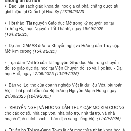
Những tin cũ hơn
Đạo luật sách giáo khoa đại học giá cả phải chăng được tái
giới thiệu tại Quốc hội Hoa Kỳ
(17/09/2025)
Hội thảo ‘Tài nguyên Giáo dục Mở trong kỷ nguyên số tại
Trường Đại học Nguyễn Tất Thành’, ngày 15/09/2025
(16/09/2025)
Dự án DIAMAS đưa ra Khuyến nghị và Hướng dẫn Truy cập
Mở Kim cương
(15/09/2025)
Tọa đàm ‘Vai trò của Tài nguyên Giáo dục Mở trong chuyển
đổi số giáo dục đại học’ tại Viện Chuyển đổi số và Học liệu - Đại
học Huế, ngày 12/09/2025
(13/09/2025)
Bàn về 'Lợi thế của doanh nghiệp Việt là dữ liệu Việt, bài toán
Việt' - bài phát biểu của Bộ trưởng Nguyễn Mạnh Hùng ngày
21/08/2025
(12/09/2025)
‘KHUYẾN NGHỊ VÀ HƯỚNG DẪN TRUY CẬP MỞ KIM CƯƠNG
cho các cơ sở, nhà cấp vốn, nhà bảo trợ, nhà tài trợ, và nhà
hoạch định chính sách’ - bản dịch sang tiếng Việt
(11/09/2025)
Tuyên bố Toluca-Cape Town là cột mốc thừa nhận khoa học là