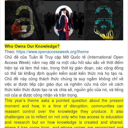
Who Owns Our Knowledge?
Theo:
https://www.openaccessweek.org/theme
Chủ đề của Tuần lễ Truy cập Mở Quốc tế (International Open
Access Week) năm nay đặt ra một câu hỏi sâu sắc về thời điểm
hiện tại và làm thế nào, trong thời kỳ gián đoạn, các cộng đồng
có thể tái khẳng định quyền kiểm soát kiến thức mà họ tạo ra.
Chủ đề này cũng thách thức chúng ta suy ngẫm không chỉ về
việc ai được tiếp cận giáo dục và nghiên cứu mà còn về cách
thức kiến thức được tạo ra và chia sẻ, nguồn gốc của nó, và tiếng
nói của ai được công nhận và trân trọng.
This year’s theme asks a pointed question about the present
moment and how, in a time of disruption, communities can
reassert control over the knowledge they produce. It also
challenges us to reflect on not only who has access to education
and research but on how knowledge is created and shared,
where it has come from, and whose voices are recognized and