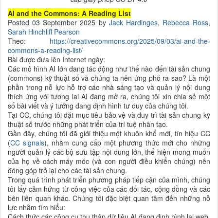
AI and the Commons: A Reading List
Posted 03 September 2025 by
Jack Hardinges
,
Rebecca Ross
,
Sarah Hinchliff Pearson
Theo:
https://creativecommons.org/2025/09/03/ai-and-the-
commons-a-reading-list/
Bài được đưa lên Internet ngày:
Các mô hình AI lớn đang tác động như thế nào đến tài sản chung
(commons) kỹ thuật số và chúng ta nên ứng phó ra sao? Là một
phần trong nỗ lực hỗ trợ các nhà sáng tạo và quản lý nội dung
thích ứng với tương lai AI đang mở ra, chúng tôi xin chia sẻ một
số bài viết và ý tưởng đang định hình tư duy của chúng tôi.
Tại CC, chúng tôi đặt mục tiêu bảo vệ và duy trì tài sản chung kỹ
thuật số trước những phát triển của trí tuệ nhân tạo.
Gần đây, chúng tôi đã giới thiệu một khuôn khổ mới, tín hiệu CC
(
CC signals
), nhằm cung cấp một phương thức mới cho những
người quản lý các bộ sưu tập nội dung lớn, thể hiện mong muốn
của họ về cách máy móc (và con người điều khiển chúng) nên
đóng góp trở lại cho các tài sản chung.
Trong quá trình phát triển phương pháp tiếp cận của mình, chúng
tôi lấy cảm hứng từ công việc của các đối tác, cộng đồng và các
bên liên quan khác. Chúng tôi đặc biệt quan tâm đến những nỗ
lực nhằm tìm hiểu:
Cách thức các công cụ thu thập dữ liệu AI đang định hình lại web