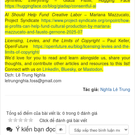
https://huggingface.co/blog/giadap/consentful-ai
AI Should Help Fund Creative Labor
– Mariana Mazzucato,
Project Syndicate
https://www.project-syndicate.org/onpoint/how-
ai-profits-can-help-fund-cultural-production-by-mariana-
mazzucato-and-fausto-gernone-2025-07
Licensing, Levies, and the Limits of Copyright
– Paul Keller,
OpenFuture
https://openfuture.eu/blog/licensing-levies-and-the-
limits-of-copyright/
We’d love for you to read and learn alongside us, share your
thoughts, and contribute other articles and resources to this list!
Connect with us on
LinkedIn
,
Bluesky
, or
Mastodon
.
Dịch: Lê Trung Nghĩa
letrungnghia.foss@gmail.com
Tác giả:
Nghĩa Lê Trung
Tổng số điểm của bài viết là: 0 trong 0 đánh giá
Click để đánh giá bài viết
Ý kiến bạn đọc