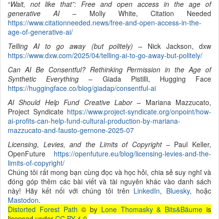
“
Wait, not like that”: Free and open access in the age of
generative AI
– Molly White, Citation Needed
https://www.citationneeded.news/free-and-open-access-in-the-
age-of-generative-ai/
Telling AI to go away (but politely)
– Nick Jackson, dxw
https://www.dxw.com/2025/04/telling-ai-to-go-away-but-politely/
Can AI Be Consentful? Rethinking Permission in the Age of
Synthetic Everything
– Giada Pistilli, Hugging Face
https://huggingface.co/blog/giadap/consentful-ai
AI Should Help Fund Creative Labor
– Mariana Mazzucato,
Project Syndicate
https://www.project-syndicate.org/onpoint/how-
ai-profits-can-help-fund-cultural-production-by-mariana-
mazzucato-and-fausto-gernone-2025-07
Licensing, Levies, and the Limits of Copyright
– Paul Keller,
OpenFuture
https://openfuture.eu/blog/licensing-levies-and-the-
limits-of-copyright/
Chúng tôi rất mong bạn cùng đọc và học hỏi, chia sẻ suy nghĩ và
đóng góp thêm các bài viết và tài nguyên khác vào danh sách
này! Hãy kết nối với chúng tôi trên
LinkedIn
,
Bluesky
, hoặc
Mastodon
.
Distorted Forest Path
© by
Lone Thomasky & Bits&Bäume
is
licensed under
CC BY 4.0