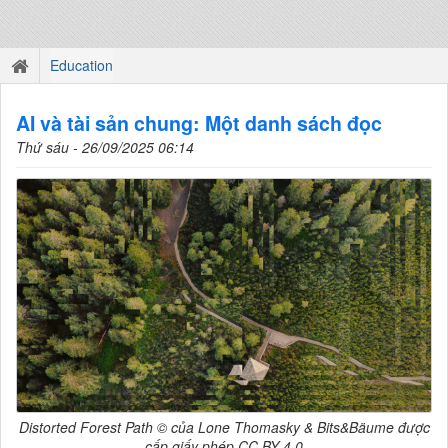
Education
AI và tài sản chung: Một danh sách đọc
Thứ sáu - 26/09/2025 06:14
Distorted Forest Path © của Lone Thomasky & Bits&Bäume được
cấp giấy phép CC BY 4.0