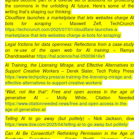
the commons in the unfolding AI future. Here’s some of the
writing that’s shaping our thinking:
Cloudflare launches a marketplace that lets websites charge AI
bots for scraping
– Maxwell Zeff, TechCrunch
https://techcrunch.com/2025/07/01/cloudflare-launches-a-
marketplace-that-lets-websites-charge-ai-bots-for-scraping/
Legal frictions for data openness: Reflections from a case-study
on re-use of the open web for AI training
– Ramya
Chandrasekhar
https://hal.science/hal-05009616v1
AI Training, the Licensing Mirage, and Effective Alternatives to
Support Creative Workers
– Derek Slater, Tech Policy Press
https://www.techpolicy.press/ai-training-the-licensing-mirage-and-
effective-alternatives-to-support-creative-workers/
“
Wait, not like that”: Free and open access in the age of
generative AI
– Molly White, Citation Needed
https://www.citationneeded.news/free-and-open-access-in-the-
age-of-generative-ai/
Telling AI to go away (but politely)
– Nick Jackson, dxw
https://www.dxw.com/2025/04/telling-ai-to-go-away-but-politely/
Can AI Be Consentful? Rethinking Permission in the Age of
Synthetic Everything
– Giada Pistilli, Hugging Face