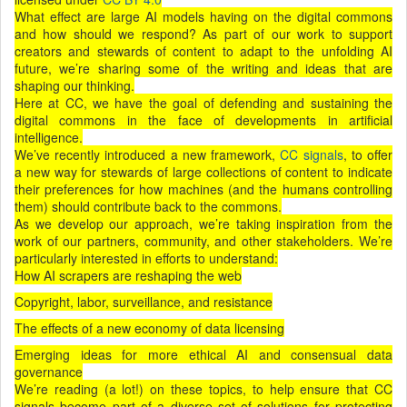
What effect are large AI models having on the digital commons
and how should we respond? As part of our work to support
creators and stewards of content to adapt to the unfolding AI
future, we’re sharing some of the writing and ideas that are
shaping our thinking.
Here at CC, we have the goal of defending and sustaining the
digital commons in the face of developments in artificial
intelligence.
We’ve recently introduced a new framework,
CC signals
, to offer
a new way for stewards of large collections of content to indicate
their preferences for how machines (and the humans controlling
them) should contribute back to the commons.
As we develop our approach, we’re taking inspiration from the
work of our partners, community, and other stakeholders. We’re
particularly interested in efforts to understand:
How AI scrapers are reshaping the web
Copyright, labor, surveillance, and resistance
The effects of a new economy of data licensing
Emerging ideas for more ethical AI and consensual data
governance
We’re reading (a lot!) on these topics, to help ensure that CC
signals become part of a diverse set of solutions for protecting