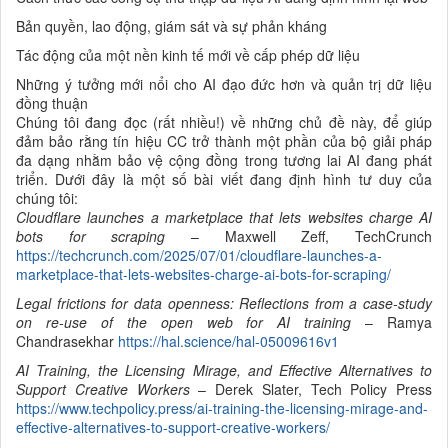
Bản quyền, lao động, giám sát và sự phản kháng
Tác động của một nền kinh tế mới về cấp phép dữ liệu
Những ý tưởng mới nổi cho AI đạo đức hơn và quản trị dữ liệu
đồng thuận
Chúng tôi đang đọc (rất nhiều!) về những chủ đề này, để giúp
đảm bảo rằng tín hiệu CC trở thành một phần của bộ giải pháp
đa dạng nhằm bảo vệ cộng đồng trong tương lai AI đang phát
triển. Dưới đây là một số bài viết đang định hình tư duy của
chúng tôi:
Cloudflare launches a marketplace that lets websites charge AI
bots for scraping
– Maxwell Zeff, TechCrunch
https://techcrunch.com/2025/07/01/cloudflare-launches-a-
marketplace-that-lets-websites-charge-ai-bots-for-scraping/
Legal frictions for data openness: Reflections from a case-study
on re-use of the open web for AI training
– Ramya
Chandrasekhar
https://hal.science/hal-05009616v1
AI Training, the Licensing Mirage, and Effective Alternatives to
Support Creative Workers
– Derek Slater, Tech Policy Press
https://www.techpolicy.press/ai-training-the-licensing-mirage-and-
effective-alternatives-to-support-creative-workers/